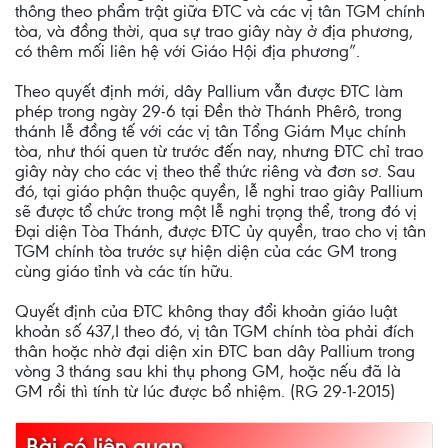
thông theo phẩm trật giữa ĐTC và các vị tân TGM chính
tòa, và đồng thời, qua sự trao giây này ở địa phương,
có thêm mối liên hệ với Giáo Hội địa phương”.
Theo quyết định mới, dây Pallium vẫn được ĐTC làm
phép trong ngày 29-6 tại Đền thờ Thánh Phêrô, trong
thánh lễ đồng tế với các vị tân Tổng Giám Mục chính
tòa, như thói quen từ trước đến nay, nhưng ĐTC chỉ trao
giây này cho các vị theo thể thức riêng và đơn sơ. Sau
đó, tại giáo phận thuộc quyền, lễ nghi trao giây Pallium
sẽ được tổ chức trong một lễ nghi trọng thể, trong đó vị
Đại diện Tòa Thánh, được ĐTC ủy quyền, trao cho vị tân
TGM chính tòa trước sự hiện diện của các GM trong
cùng giáo tỉnh và các tín hữu.
Quyết định của ĐTC không thay đổi khoản giáo luật
khoản số 437,I theo đó, vị tân TGM chính tòa phải đích
thân hoặc nhờ đại diện xin ĐTC ban dây Pallium trong
vòng 3 tháng sau khi thụ phong GM, hoặc nếu đã là
GM rồi thì tính từ lúc được bổ nhiệm. (RG 29-1-2015)
Bài có liên quan