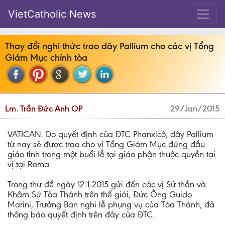
VietCatholic News
Thay đổi nghi thức trao dây Pallium cho các vị Tổng
Giám Mục chính tòa
Lm. Trần Đức Anh OP
29/Jan/2015
VATICAN. Do quyết định của ĐTC Phanxicô, dây Pallium
từ nay sẽ được trao cho vị Tổng Giám Mục đứng đầu
giáo tỉnh trong một buổi lễ tại giáo phận thuộc quyền tại
vị tại Roma.
Trong thư đề ngày 12-1-2015 gửi đến các vị Sứ thần và
Khâm Sứ Tòa Thánh trên thế giới, Đức Ông Guido
Marini, Trưởng Ban nghi lễ phụng vụ của Tòa Thánh, đã
thông báo quyết định trên đây của ĐTC.