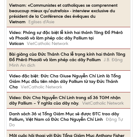
Vietnam: «Communistes et catholiques se comprennent
beaucoup mieux qu’autrefois» - interview exclusive du
président de la Conférence des évêques du
Vietnam
Eglises d'Asie
Video: Phóng sự đặc biệt lễ kính hai thánh Tông Đồ Phêrô
và Phaolô và làm phép các dây Pallium tại
Vatican
VietCatholic Network
Bài giảng của Đức Thánh Cha lễ trọng kính hai thánh Tông
Đồ Phêrô Phaolô và làm phép các dây Pallium
J.B. Đặng
Minh An dịch
Video đặc biệt: Đức Cha Giuse Nguyễn Chí Linh là Tổng
Giám Mục đầu tiên nhận dây Pallium từ tay Đức Thánh
Cha
VietCatholic Network
Video: Đức Cha Nguyễn Chí Linh trong số 36 TGM nhận
dây Pallium – Ý nghĩa của dây này.
VietCatholic Network
Danh sách 36 vị Tổng Giám Mục sẽ được ĐTC trao dây
Pallium, Việt Nam có Đức Cha Nguyễn Chí Linh
Đặng Tự
Do
Một cuộc hội thoại với Đức Tổng Giám Mục Anthony Fisher