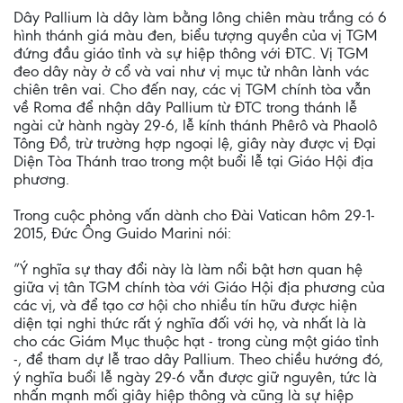
Dây Pallium là dây làm bằng lông chiên màu trắng có 6
hình thánh giá màu đen, biểu tượng quyền của vị TGM
đứng đầu giáo tỉnh và sự hiệp thông với ĐTC. Vị TGM
đeo dây này ở cổ và vai như vị mục tử nhân lành vác
chiên trên vai. Cho đến nay, các vị TGM chính tòa vẫn
về Roma để nhận dây Pallium từ ĐTC trong thánh lễ
ngài cử hành ngày 29-6, lễ kính thánh Phêrô và Phaolô
Tông Đồ, trừ trường hợp ngoại lệ, giây này được vị Đại
Diện Tòa Thánh trao trong một buổi lễ tại Giáo Hội địa
phương.
Trong cuộc phỏng vấn dành cho Đài Vatican hôm 29-1-
2015, Đức Ông Guido Marini nói:
”Ý nghĩa sự thay đổi này là làm nổi bật hơn quan hệ
giữa vị tân TGM chính tòa với Giáo Hội địa phương của
các vị, và để tạo cơ hội cho nhiều tín hữu được hiện
diện tại nghi thức rất ý nghĩa đối với họ, và nhất là là
cho các Giám Mục thuộc hạt - trong cùng một giáo tỉnh
-, để tham dự lễ trao dây Pallium. Theo chiều hướng đó,
ý nghĩa buổi lễ ngày 29-6 vẫn được giữ nguyên, tức là
nhấn mạnh mối giây hiệp thông và cũng là sự hiệp