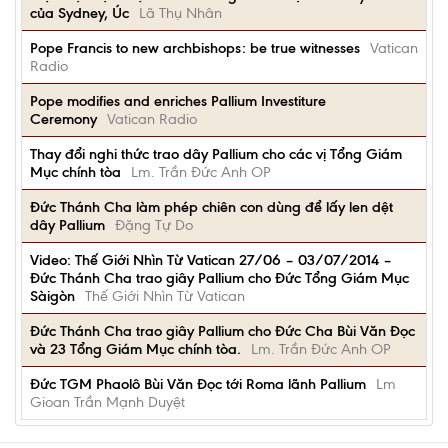
của Sydney, Úc
Lã Thụ Nhân
Pope Francis to new archbishops: be true witnesses
Vatican
Radio
Pope modifies and enriches Pallium Investiture
Ceremony
Vatican Radio
Thay đổi nghi thức trao dây Pallium cho các vị Tổng Giám
Mục chính tòa
Lm. Trần Đức Anh OP
Đức Thánh Cha làm phép chiên con dùng để lấy len dệt
dây Pallium
Đặng Tự Do
Video: Thế Giới Nhìn Từ Vatican 27/06 – 03/07/2014 –
Đức Thánh Cha trao giây Pallium cho Đức Tổng Giám Mục
Sàigòn
Thế Giới Nhìn Từ Vatican
Đức Thánh Cha trao giây Pallium cho Đức Cha Bùi Văn Đọc
và 23 Tổng Giám Mục chính tòa.
Lm. Trần Đức Anh OP
Đức TGM Phaolô Bùi Văn Đọc tới Roma lãnh Pallium
Lm
Gioan Trần Mạnh Duyệt