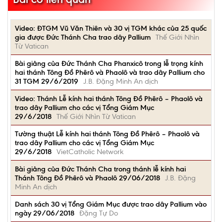
Video: ĐTGM Vũ Văn Thiên và 30 vị TGM khác của 25 quốc
gia được Đức Thánh Cha trao dây Pallium
Thế Giới Nhìn
Từ Vatican
Bài giảng của Đức Thánh Cha Phanxicô trong lễ trọng kính
hai thánh Tông Đồ Phêrô và Phaolô và trao dây Pallium cho
31 TGM 29/6/2019
J.B. Đặng Minh An dịch
Video: Thánh Lễ kính hai thánh Tông Đồ Phêrô – Phaolô và
trao dây Pallium cho các vị Tổng Giám Mục
29/6/2018
Thế Giới Nhìn Từ Vatican
Tường thuật Lễ kính hai thánh Tông Đồ Phêrô – Phaolô và
trao dây Pallium cho các vị Tổng Giám Mục
29/6/2018
VietCatholic Network
Bài giảng của Đức Thánh Cha trong thánh lễ kính hai
Thánh Tông Đồ Phêrô và Phaolô 29/06/2018
J.B. Đặng
Minh An dịch
Danh sách 30 vị Tổng Giám Mục được trao dây Pallium vào
ngày 29/06/2018
Đặng Tự Do