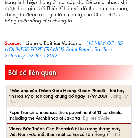
trong tình hiệp thông ở mọi cấp độ. Để cùng nhau, khi
được hòa giải với Thiên Chúa và đã tha thứ cho nhau,
chúng ta được mời gọi làm chứng cho Chúa Giêsu
bằng cuộc sống của chúng ta.
Source:
Libreria Editrice Vaticana
HOMILY OF HIS
HOLINESS POPE FRANCIS Saint Peter’s Basilica
Saturday, 29 June 2019
Bài có liên quan
Phản ứng của Thánh Giáo Hoàng Gioan Phaolô II khi hay
tin Hoa Kỳ bị tấn công khủng bố ngày 11/9/2001
Đặng Tự
Do
Pope Francis announces the appointment of 13 cardinals,
including the Archbishop of Jakarta
Églises d'Asie
Video: Đức Thánh Cha Phanxicô bị kẹt trong thang máy.
Việt Nam vừa mất thêm một cơ hội có Tân Hồng Y.
Thế