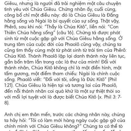
Giêsu, nhưng là người đã trải nghiệm một câu chuyện
tình yêu với Chúa Giêsu. Chứng nhân ấy, cuối cùng,
công bố chỉ một điều này: đó là Chúa Giêsu là Đấng
hằng sống và Ngài là bí quyết của sự sống. Thật vậy,
Phêrô, sau khi nói: “Thầy là Chúa Kitô”, liền nói: “Con
Thiên Chúa hằng sống” (câu 16). Chứng tá được phát
sinh từ một cuộc gặp gỡ với Chúa Giêsu hằng sống. Ở
trung tâm của cuộc đời của Phaolô cũng vậy, chúng ta
cũng tìm thấy cùng một từ phát sinh từ trái tim của Phêrô:
Chúa Kitô. Thánh Phaolô lặp lại danh thánh này liên tục,
gần bốn trăm lần trong các lá thư của mình! Đối với
thánh nhân, Chúa Kitô không chỉ là một điển hình, một
tấm gương, một điểm tham chiếu: Ngài là chính cuộc
sống. Phaolô viết: “Đối với tôi, sống là Đức Kitô” (Phil
1:21). Chúa Giêsu là hiện tại và tương lai của Phaolô,
đến nỗi thánh nhân coi quá khứ là một sự thiệt thòi so
với mối lợi tuyệt vời là được biết Chúa Kitô (x. Phil 3: 7-
8).
Anh chị em thân mến, trước các chứng nhân này, chúng
ta hãy hỏi: “Tôi có làm mới hàng ngày cuộc gặp gỡ của
chính mình với Chúa Giêsu không?” Chúng ta có thể tò