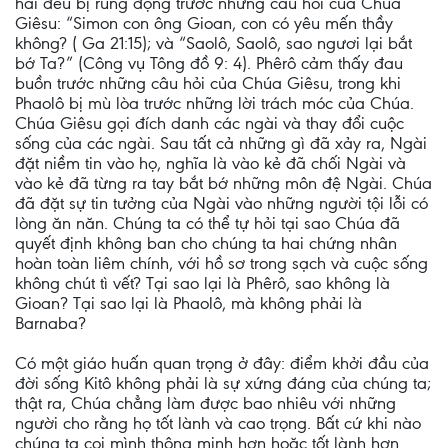
hai đều bị rúng động trước những câu hỏi của Chúa
Giêsu: “Simon con ông Gioan, con có yêu mến thầy
không? ( Ga 21:15); và “Saolô, Saolô, sao ngươi lại bắt
bớ Ta?” (Công vụ Tông đồ 9: 4). Phêrô cảm thấy đau
buồn trước những câu hỏi của Chúa Giêsu, trong khi
Phaolô bị mù lòa trước những lời trách móc của Chúa.
Chúa Giêsu gọi đích danh các ngài và thay đổi cuộc
sống của các ngài. Sau tất cả những gì đã xảy ra, Ngài
đặt niềm tin vào họ, nghĩa là vào kẻ đã chối Ngài và
vào kẻ đã từng ra tay bắt bớ những môn đệ Ngài. Chúa
đã đặt sự tin tưởng của Ngài vào những người tội lỗi có
lòng ăn năn. Chúng ta có thể tự hỏi tại sao Chúa đã
quyết định không ban cho chúng ta hai chứng nhân
hoàn toàn liêm chính, với hồ sơ trong sạch và cuộc sống
không chút tì vết? Tại sao lại là Phêrô, sao không là
Gioan? Tại sao lại là Phaolô, mà không phải là
Barnaba?
Có một giáo huấn quan trọng ở đây: điểm khởi đầu của
đời sống Kitô không phải là sự xứng đáng của chúng ta;
thật ra, Chúa chẳng làm được bao nhiêu với những
người cho rằng họ tốt lành và cao trọng. Bất cứ khi nào
chúng ta coi mình thông minh hơn hoặc tốt lành hơn