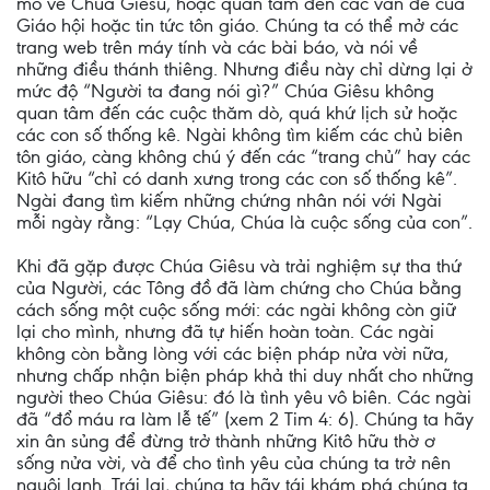
mò về Chúa Giêsu, hoặc quan tâm đến các vấn đề của
Giáo hội hoặc tin tức tôn giáo. Chúng ta có thể mở các
trang web trên máy tính và các bài báo, và nói về
những điều thánh thiêng. Nhưng điều này chỉ dừng lại ở
mức độ “Người ta đang nói gì?” Chúa Giêsu không
quan tâm đến các cuộc thăm dò, quá khứ lịch sử hoặc
các con số thống kê. Ngài không tìm kiếm các chủ biên
tôn giáo, càng không chú ý đến các “trang chủ” hay các
Kitô hữu “chỉ có danh xưng trong các con số thống kê”.
Ngài đang tìm kiếm những chứng nhân nói với Ngài
mỗi ngày rằng: “Lạy Chúa, Chúa là cuộc sống của con”.
Khi đã gặp được Chúa Giêsu và trải nghiệm sự tha thứ
của Người, các Tông đồ đã làm chứng cho Chúa bằng
cách sống một cuộc sống mới: các ngài không còn giữ
lại cho mình, nhưng đã tự hiến hoàn toàn. Các ngài
không còn bằng lòng với các biện pháp nửa vời nữa,
nhưng chấp nhận biện pháp khả thi duy nhất cho những
người theo Chúa Giêsu: đó là tình yêu vô biên. Các ngài
đã “đổ máu ra làm lễ tế” (xem 2 Tim 4: 6). Chúng ta hãy
xin ân sủng để đừng trở thành những Kitô hữu thờ ơ
sống nửa vời, và để cho tình yêu của chúng ta trở nên
nguội lạnh. Trái lại, chúng ta hãy tái khám phá chúng ta