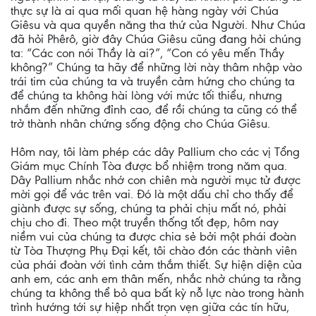
thực sự là ai qua mối quan hệ hàng ngày với Chúa
Giêsu và qua quyền năng tha thứ của Người. Như Chúa
đã hỏi Phêrô, giờ đây Chúa Giêsu cũng đang hỏi chúng
ta: “Các con nói Thầy là ai?”, “Con có yêu mến Thầy
không?” Chúng ta hãy để những lời này thâm nhập vào
trái tim của chúng ta và truyền cảm hứng cho chúng ta
để chúng ta không hài lòng với mức tối thiểu, nhưng
nhắm đến những đỉnh cao, để rồi chúng ta cũng có thể
trở thành nhân chứng sống động cho Chúa Giêsu.
Hôm nay, tôi làm phép các dây Pallium cho các vị Tổng
Giám mục Chính Tòa được bổ nhiệm trong năm qua.
Dây Pallium nhắc nhớ con chiên mà người mục tử được
mời gọi để vác trên vai. Đó là một dấu chỉ cho thấy để
giành được sự sống, chúng ta phải chịu mất nó, phải
chịu cho đi. Theo một truyền thống tốt đẹp, hôm nay
niềm vui của chúng ta được chia sẻ bởi một phái đoàn
từ Tòa Thượng Phụ Đại kết, tôi chào đón các thành viên
của phái đoàn với tình cảm thắm thiết. Sự hiện diện của
anh em, các anh em thân mến, nhắc nhở chúng ta rằng
chúng ta không thể bỏ qua bất kỳ nỗ lực nào trong hành
trình hướng tới sự hiệp nhất trọn vẹn giữa các tín hữu,