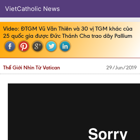
VietCatholic News
Video: ĐTGM Vũ Văn Thiên và 30 vị TGM khác của
25 quốc gia được Đức Thánh Cha trao dây Pallium
Thế Giới Nhìn Từ Vatican
29/Jun/2019