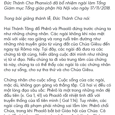
Đức Thánh Cha Phanxicô đã bổ nhiệm ngài làm Tổng
Giám mục Tổng giáo phận Hà Nội vào ngày 17/11/2018.
Trong bài giảng thánh lễ, Đức Thánh Cha nói:
Hai Thánh Tông đồ Phêrô và Phaolô đứng trước chúng ta
như những chứng nhân. Các ngài không khi nào mệt
mỏi với việc rao giảng và rong ruổi trên đường như
những nhà truyền giáo từ vùng đất của Chúa Giêsu đến
ngay tại Rôma này. Tại đây, các ngài đã đưa ra các
chứng tá tột cùng, hiến dâng cuộc đời mình như những
vị tử vì đạo. Nếu chúng ta đi vào trung tâm của chứng
tá này, chúng ta có thể thấy các ngài là các chứng nhân
cho sự sống, cho sự tha thứ và cho Chúa Giêsu.
Chứng nhân cho cuộc sống. Cuộc sống của các ngài,
mặc dù, không gọn gàng và thẳng tắp. Cả hai vị đều có
một lòng đạo sâu sắc: Phêrô là một trong những môn đệ
đầu tiên (x. Ga 1, 41) và Phaolô rất nhiệt tình đối với
truyền thống của tổ tiên mình ( Gal 1:14). Tuy nhiên, các
ngài cũng đã phạm phải những sai lầm lớn: Phêrô chối
Chúa, trong khi Phaolô bắt bớ Giáo hội của Chúa. Cả