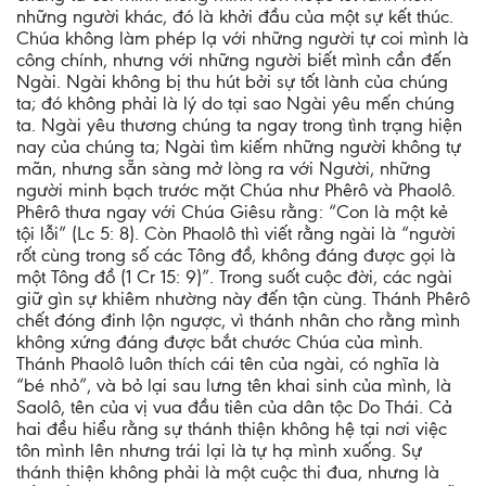
những người khác, đó là khởi đầu của một sự kết thúc.
Chúa không làm phép lạ với những người tự coi mình là
công chính, nhưng với những người biết mình cần đến
Ngài. Ngài không bị thu hút bởi sự tốt lành của chúng
ta; đó không phải là lý do tại sao Ngài yêu mến chúng
ta. Ngài yêu thương chúng ta ngay trong tình trạng hiện
nay của chúng ta; Ngài tìm kiếm những người không tự
mãn, nhưng sẵn sàng mở lòng ra với Người, những
người minh bạch trước mặt Chúa như Phêrô và Phaolô.
Phêrô thưa ngay với Chúa Giêsu rằng: “Con là một kẻ
tội lỗi” (Lc 5: 8). Còn Phaolô thì viết rằng ngài là “người
rốt cùng trong số các Tông đồ, không đáng được gọi là
một Tông đồ (1 Cr 15: 9)”. Trong suốt cuộc đời, các ngài
giữ gìn sự khiêm nhường này đến tận cùng. Thánh Phêrô
chết đóng đinh lộn ngược, vì thánh nhân cho rằng mình
không xứng đáng được bắt chước Chúa của mình.
Thánh Phaolô luôn thích cái tên của ngài, có nghĩa là
“bé nhỏ”, và bỏ lại sau lưng tên khai sinh của mình, là
Saolô, tên của vị vua đầu tiên của dân tộc Do Thái. Cả
hai đều hiểu rằng sự thánh thiện không hệ tại nơi việc
tôn mình lên nhưng trái lại là tự hạ mình xuống. Sự
thánh thiện không phải là một cuộc thi đua, nhưng là