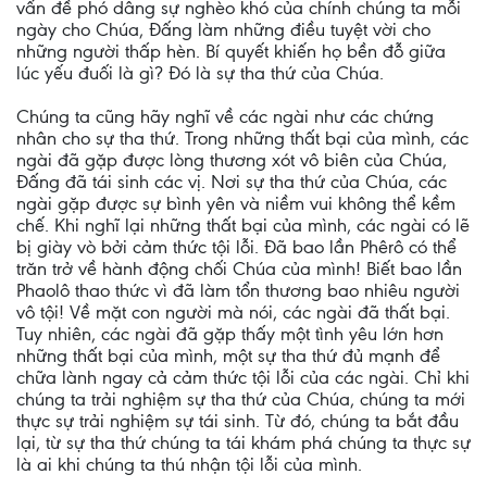
vấn đề phó dâng sự nghèo khó của chính chúng ta mỗi
ngày cho Chúa, Đấng làm những điều tuyệt vời cho
những người thấp hèn. Bí quyết khiến họ bền đỗ giữa
lúc yếu đuối là gì? Đó là sự tha thứ của Chúa.
Chúng ta cũng hãy nghĩ về các ngài như các chứng
nhân cho sự tha thứ. Trong những thất bại của mình, các
ngài đã gặp được lòng thương xót vô biên của Chúa,
Đấng đã tái sinh các vị. Nơi sự tha thứ của Chúa, các
ngài gặp được sự bình yên và niềm vui không thể kềm
chế. Khi nghĩ lại những thất bại của mình, các ngài có lẽ
bị giày vò bởi cảm thức tội lỗi. Đã bao lần Phêrô có thể
trăn trở về hành động chối Chúa của mình! Biết bao lần
Phaolô thao thức vì đã làm tổn thương bao nhiêu người
vô tội! Về mặt con người mà nói, các ngài đã thất bại.
Tuy nhiên, các ngài đã gặp thấy một tình yêu lớn hơn
những thất bại của mình, một sự tha thứ đủ mạnh để
chữa lành ngay cả cảm thức tội lỗi của các ngài. Chỉ khi
chúng ta trải nghiệm sự tha thứ của Chúa, chúng ta mới
thực sự trải nghiệm sự tái sinh. Từ đó, chúng ta bắt đầu
lại, từ sự tha thứ chúng ta tái khám phá chúng ta thực sự
là ai khi chúng ta thú nhận tội lỗi của mình.