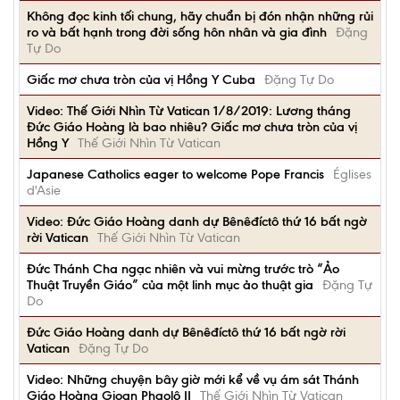
Không đọc kinh tối chung, hãy chuẩn bị đón nhận những rủi
ro và bất hạnh trong đời sống hôn nhân và gia đình
Đặng
Tự Do
Giấc mơ chưa tròn của vị Hồng Y Cuba
Đặng Tự Do
Video: Thế Giới Nhìn Từ Vatican 1/8/2019: Lương tháng
Đức Giáo Hoàng là bao nhiêu? Giấc mơ chưa tròn của vị
Hồng Y
Thế Giới Nhìn Từ Vatican
Japanese Catholics eager to welcome Pope Francis
Églises
d'Asie
Video: Đức Giáo Hoàng danh dự Bênêđíctô thứ 16 bất ngờ
rời Vatican
Thế Giới Nhìn Từ Vatican
Đức Thánh Cha ngạc nhiên và vui mừng trước trò “Ảo
Thuật Truyền Giáo” của một linh mục ảo thuật gia
Đặng Tự
Do
Đức Giáo Hoàng danh dự Bênêđíctô thứ 16 bất ngờ rời
Vatican
Đặng Tự Do
Video: Những chuyện bây giờ mới kể về vụ ám sát Thánh
Giáo Hoàng Gioan Phaolô II
Thế Giới Nhìn Từ Vatican