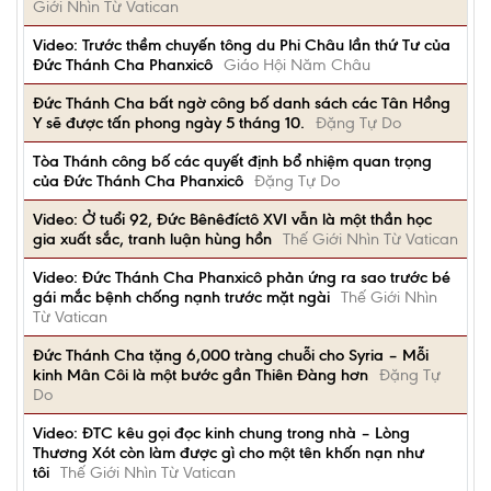
Giới Nhìn Từ Vatican
Video: Trước thềm chuyến tông du Phi Châu lần thứ Tư của
Đức Thánh Cha Phanxicô
Giáo Hội Năm Châu
Đức Thánh Cha bất ngờ công bố danh sách các Tân Hồng
Y sẽ được tấn phong ngày 5 tháng 10.
Đặng Tự Do
Tòa Thánh công bố các quyết định bổ nhiệm quan trọng
của Đức Thánh Cha Phanxicô
Đặng Tự Do
Video: Ở tuổi 92, Đức Bênêđíctô XVI vẫn là một thần học
gia xuất sắc, tranh luận hùng hồn
Thế Giới Nhìn Từ Vatican
Video: Đức Thánh Cha Phanxicô phản ứng ra sao trước bé
gái mắc bệnh chống nạnh trước mặt ngài
Thế Giới Nhìn
Từ Vatican
Đức Thánh Cha tặng 6,000 tràng chuỗi cho Syria – Mỗi
kinh Mân Côi là một bước gần Thiên Đàng hơn
Đặng Tự
Do
Video: ĐTC kêu gọi đọc kinh chung trong nhà – Lòng
Thương Xót còn làm được gì cho một tên khốn nạn như
tôi
Thế Giới Nhìn Từ Vatican