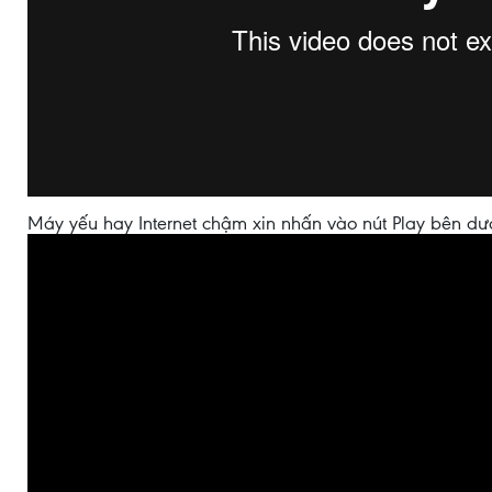
Máy yếu hay Internet chậm xin nhấn vào nút Play bên dư