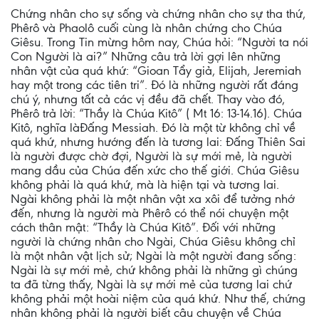
Chứng nhân cho sự sống và chứng nhân cho sự tha thứ,
Phêrô và Phaolô cuối cùng là nhân chứng cho Chúa
Giêsu. Trong Tin mừng hôm nay, Chúa hỏi: “Người ta nói
Con Người là ai?” Những câu trả lời gợi lên những
nhân vật của quá khứ: “Gioan Tẩy giả, Elijah, Jeremiah
hay một trong các tiên tri”. Đó là những người rất đáng
chú ý, nhưng tất cả các vị đều đã chết. Thay vào đó,
Phêrô trả lời: “Thầy là Chúa Kitô” ( Mt 16: 13-14.16). Chúa
Kitô, nghĩa làĐấng Messiah. Đó là một từ không chỉ về
quá khứ, nhưng hướng đến là tương lai: Đấng Thiên Sai
là người được chờ đợi, Người là sự mới mẻ, là người
mang dầu của Chúa đến xức cho thế giới. Chúa Giêsu
không phải là quá khứ, mà là hiện tại và tương lai.
Ngài không phải là một nhân vật xa xôi để tưởng nhớ
đến, nhưng là người mà Phêrô có thể nói chuyện một
cách thân mật: “Thầy là Chúa Kitô”. Đối với những
người là chứng nhân cho Ngài, Chúa Giêsu không chỉ
là một nhân vật lịch sử; Ngài là một người đang sống:
Ngài là sự mới mẻ, chứ không phải là những gì chúng
ta đã từng thấy, Ngài là sự mới mẻ của tương lai chứ
không phải một hoài niệm của quá khứ. Như thế, chứng
nhân không phải là người biết câu chuyện về Chúa