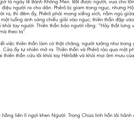
y giờ là ngày lễ Bánh Không Men. Bắt được người, vua cho tố
sẽ điệu người ra cho dân. Phêrô bị giam trong ngục, nhưng H
i ra, thì đêm ấy, Phêrô phải mang xiềng xích, nằm ngủ giữa 
 một luồng ánh sáng chiếu giãi vào ngục; thiên thần đập v
ơi khỏi tay người. Thiên thần bảo người rằng: “Hãy thắt lưn
mà theo ta”.
biết việc thiên thần làm có thật chăng, người tưởng như tron
h. Cửa ấy tự nhiên mở ra. Thiên thần và Phêrô rảo qua một phố
sai thiên thần cứu tôi khỏi tay Hêrôđê và khỏi mọi âm mưu của
ôi hằng liên lỉ ngợi khen Người. Trong Chúa linh hồn tôi hã