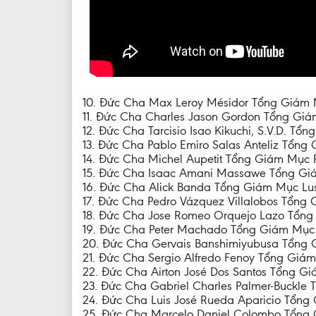
10. Đức Cha Max Leroy Mésidor Tổng Giám Mụ
11. Đức Cha Charles Jason Gordon Tổng Giám
12. Đức Cha Tarcisio Isao Kikuchi, S.V.D. T
13. Đức Cha Pablo Emiro Salas Anteliz Tổng
14. Đức Cha Michel Aupetit Tổng Giám Mục P
15. Đức Cha Isaac Amani Massawe Tổng Gi
16. Đức Cha Alick Banda Tổng Giám Mục Lu
17. Đức Cha Pedro Vázquez Villalobos Tổn
18. Đức Cha Jose Romeo Orquejo Lazo Tổng 
19. Đức Cha Peter Machado Tổng Giám Mục 
20. Đức Cha Gervais Banshimiyubusa Tổng 
21. Đức Cha Sergio Alfredo Fenoy Tổng Giám
22. Đức Cha Airton José Dos Santos Tổng G
23. Đức Cha Gabriel Charles Palmer-Buckl
24. Đức Cha Luis José Rueda Aparicio Tổn
25. Đức Cha Marcelo Daniel Colombo Tổng