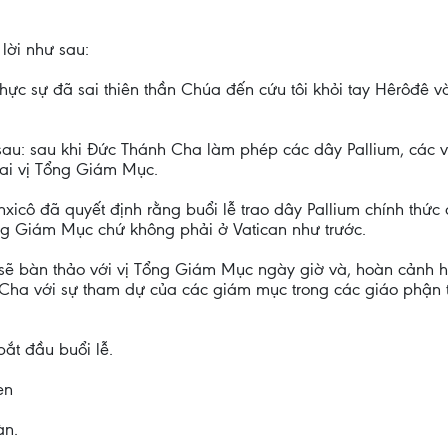
lời như sau:
 thực sự đã sai thiên thần Chúa đến cứu tôi khỏi tay Hêrôđê 
ư sau: sau khi Đức Thánh Cha làm phép các dây Pallium, các 
ai vị Tổng Giám Mục.
icô đã quyết định rằng buổi lễ trao dây Pallium chính thứ
Tổng Giám Mục chứ không phải ở Vatican như trước.
 bàn thảo với vị Tổng Giám Mục ngày giờ và, hoàn cảnh hợp
ha với sự tham dự của các giám mục trong các giáo phận th
ắt đầu buổi lễ.
en
àn.