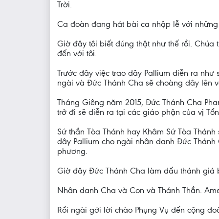
Trời.
Ca đoàn đang hát bài ca nhập lễ với những 
Giờ đây tôi biết đúng thật như thế rồi. Chúa
đến với tôi.
Trước đây việc trao dây Pallium diễn ra nh
ngài và Đức Thánh Cha sẽ choàng dây lên v
Tháng Giêng năm 2015, Đức Thánh Cha Phanx
trở đi sẽ diễn ra tại các giáo phận của vị 
Sứ thần Tòa Thánh hay Khâm Sứ Tòa Thánh sẽ
dây Pallium cho ngài nhân danh Đức Thánh C
phương.
Giờ đây Đức Thánh Cha làm dấu thánh giá b
Nhân danh Cha và Con và Thánh Thần. Am
Rồi ngài gởi lời chào Phụng Vụ đến cộng đo