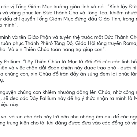
các vị Tổng Giám Mục trưởng giáo tỉnh và nói: “Kính lậy 
hành và vâng phục lên Đức Thánh Cha và Tông Tòa, khiêm như
như dấu chỉ quyền Tổng Giám Mục đứng đầu Giáo Tỉnh, trong
a mình”.
ình và tên Giáo Phận và tuyên thệ trước mặt Đức Thánh Cha
và tuân phục Thánh Phêrô Tông Đồ, Giáo Hội tông truyền Rom
. Và xin Thiên Chúa toàn năng trợ giúp con”.
 Pallium: “Lậy Thiên Chúa là Mục tử đời đời của các linh 
hiên và việc chăn dắt đoàn chiên này được trao phó - dưới 
ủa chúng con, xin Chúa đổ tràn đầy ân sủng đem lại phúc là
ụ.
 nguyện chúng con khiêm nhường dâng lên Chúa, nhờ công n
sẽ đeo các Dây Pallium này để họ ý thức nhận ra mình là M
hiệu này.
vai và xin cho ách này trở nên nhẹ nhàng êm dịu để các ngài
sáng trung kiên cho tới khi đáng được đưa vào các đồng cỏ 