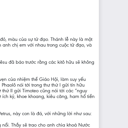
ỏ, màu của sự tử đạo. Thánh lễ này là một
h anh chị em với nhau trong cuộc tử đạo, và
iêsu đã báo trước rằng các kitô hữu sẽ không
 vẹn của nhiệm thể Giáo Hội, làm suy yếu
aolô nói tới trong thư thứ I gửi tín hữu
 thứ II gửi Timoteo cũng nói tới các “nguy
ư ích kỷ, khoe khoang, kiêu căng, ham hố tiền
trus, này con là đá, với những lời như sau:
g nổi. Thầy sẽ trao cho anh chìa khoá Nước