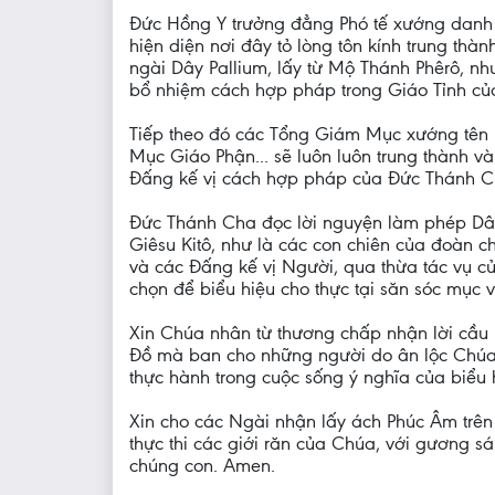
Đức Hồng Y trưởng đẳng Phó tế xướng danh 
hiện diện nơi đây tỏ lòng tôn kính trung t
ngài Dây Pallium, lấy từ Mộ Thánh Phêrô, 
bổ nhiệm cách hợp pháp trong Giáo Tỉnh củ
Tiếp theo đó các Tổng Giám Mục xướng tên m
Mục Giáo Phận... sẽ luôn luôn trung thành 
Đấng kế vị cách hợp pháp của Đức Thánh Cha
Đức Thánh Cha đọc lời nguyện làm phép Dây
Giêsu Kitô, như là các con chiên của đoàn c
và các Đấng kế vị Người, qua thừa tác vụ c
chọn để biểu hiệu cho thực tại săn sóc mục v
Xin Chúa nhân từ thương chấp nhận lời cầu
Đồ mà ban cho những người do ân lộc Chúa, 
thực hành trong cuộc sống ý nghĩa của biểu 
Xin cho các Ngài nhận lấy ách Phúc Âm trên 
thực thi các giới răn của Chúa, với gương 
chúng con. Amen.