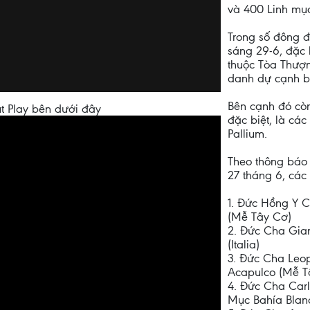
và 400 Linh mụ
Trong số đông đ
sáng 29-6, đặc 
thuộc Tòa Thượn
danh dự cạnh bà
Bên cạnh đó còn
t Play bên dưới đây
đặc biệt, là cá
Pallium.
Theo thông báo
27 tháng 6, các
1. Đức Hồng Y 
(Mễ Tây Cơ)
2. Đức Cha Gia
(Italia)
3. Đức Cha Leo
Acapulco (Mễ T
4. Đức Cha Carl
Mục Bahía Blan