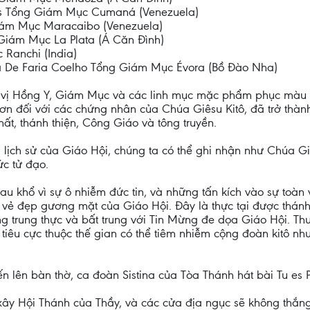
as Tổng Giám Mục Cumaná (Venezuela)
Giám Mục Maracaibo (Venezuela)
Giám Mục La Plata (Á Căn Đình)
 Ranchi (India)
ra De Faria Coelho Tổng Giám Mục Évora (Bồ Đào Nha)
 vị Hồng Y, Giám Mục và các linh mục mặc phẩm phục màu đ
 ơn đối với các chứng nhân của Chúa Giêsu Kitô, đã trở thàn
ất, thánh thiện, Công Giáo và tông truyền.
m lịch sử của Giáo Hội, chúng ta có thể ghi nhận như Chúa G
ức tử đạo.
au khổ vì sự ô nhiễm đức tin, và những tấn kích vào sự toàn
ẻ đẹp gương mặt của Giáo Hội. Đây là thực tại được thánh Ph
ông trung thực và bất trung với Tin Mừng đe dọa Giáo Hội. Thư
 tiêu cực thuộc thế gian có thể tiêm nhiễm cộng đoàn kitô nh
 lên bàn thờ, ca đoàn Sistina của Tòa Thánh hát bài Tu es Pe
ẽ xây Hội Thánh của Thầy, và các cửa địa ngục sẽ không thắn