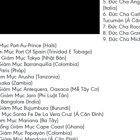
5. Đức Cha An
(Italia)
6. Đức Cha Car
Tucumán (Á Căn
7. Đức Cha Rocc
8. Đức Cha Grz
9. Đức Cha Mich
c Port-Au-Prince (Haïti)
 Mục Port Of Spain (Trinidad E Tobago)
ổng Giám Mục Tokyo (Nhật Bản)
 Giám Mục Barranquilla (Colombia)
aris (Pháp)
ám Mục Arusha (Tanzania)
saka (Zambia)
g Giám Mục Antequera, Oaxaca (Mễ Tây Cơ)
Giám Mục Jaro (Phi Luật Tân)
Bangalore (India)
Giám Mục Bujumbura (Burundi)
 Mục Santa Fe De La Vera Cruz (Á Căn Đình)
iám Mục Mariana (Ba Tây)
e Tổng Giám Mục Cape Coast (Ghana)
g Giám Mục Popayán (Colombia)
 Giám Mục Mendoza (Á Căn Đình)