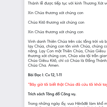
Thánh lễ được tiếp tục với kinh Thương Xót 
Xin Chúa thương xót chúng con
Chúa Kitô thương xót chúng con
Xin Chúa thương xót chúng con
Vinh danh Thiên Chúa trên các tầng trời và
lạy Chúa, chúng con tôn vinh Chúa, chúng co
năng. Lạy Con một Thiên Chúa, Chúa Giêsu K
thương xót chúng con, Chúa xóa tội trần gi
Chúa Giêsu Kitô, chỉ có Chúa là Ðấng Thánh
Chúa Cha. Amen.
Bài Ðọc I: Cv 12, 1-11
“Bây giờ tôi biết thật Chúa đã cứu tôi khỏi t
Trích sách Tông đồ Công vụ.
Trong những ngày ấy, vua Hêrôđê làm khổ m