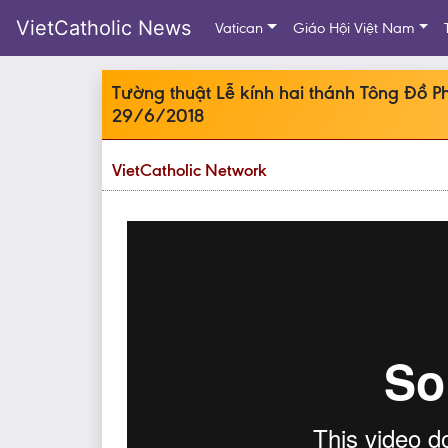
VietCatholic News
Vatican
Giáo Hội Việt Nam
Tường thuật Lễ kính hai thánh Tông Đồ P
29/6/2018
VietCatholic Network