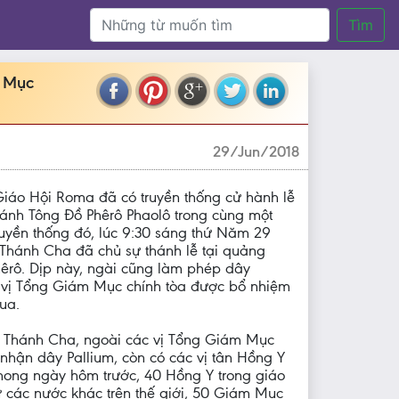
Tìm
m Mục
29/Jun/2018
Giáo Hội Roma đã có truyền thống cử hành lễ
thánh Tông Đồ Phêrô Phaolô trong cùng một
truyền thống đó, lúc 9:30 sáng thứ Năm 29
Thánh Cha đã chủ sự thánh lễ tại quảng
êrô. Dịp này, ngài cũng làm phép dây
c vị Tổng Giám Mục chính tòa được bổ nhiệm
ua.
c Thánh Cha, ngoài các vị Tổng Giám Mục
nhận dây Pallium, còn có các vị tân Hồng Y
hong ngày hôm trước, 40 Hồng Y trong giáo
ừ các nước khác trên thế giới, 50 Giám Mục