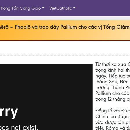
Thông Tấn Công Giáo
VietCatholic
hêrô – Phaolô và trao dây Pallium cho các vị Tổng Giá
Từ thời xa xưa 
trọng kính hai 
ngày. Tiếp tục 
tháng Sáu, Đức 
trường Thánh Ph
Pallium cho cá
trong 12 tháng q
Đồng tế với Đứ
Chính tòa được 
vừa được tấn p
triều Rôma và t