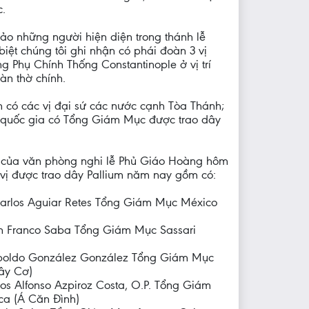
c.
ảo những người hiện diện trong thánh lễ
biệt chúng tôi ghi nhận có phái đoàn 3 vị
g Phụ Chính Thống Constantinople ở vị trí
n thờ chính.
 có các vị đại sứ các nước cạnh Tòa Thánh;
c quốc gia có Tổng Giám Mục được trao dây
 của văn phòng nghi lễ Phủ Giáo Hoàng hôm
 vị được trao dây Pallium năm nay gồm có:
Carlos Aguiar Retes Tổng Giám Mục México
n Franco Saba Tổng Giám Mục Sassari
poldo González González Tổng Giám Mục
ây Cơ)
os Alfonso Azpiroz Costa, O.P. Tổng Giám
ca (Á Căn Đình)