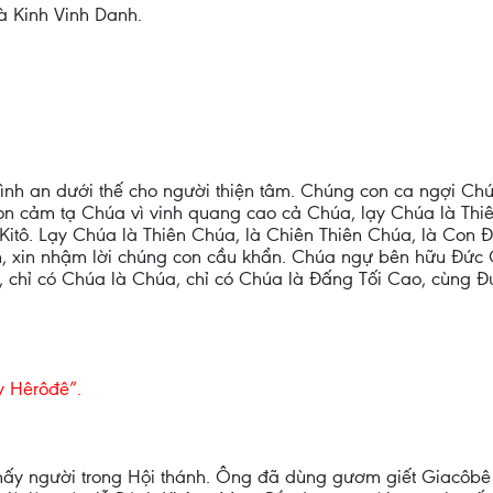
và Kinh Vinh Danh.
 bình an dưới thế cho người thiện tâm. Chúng con ca ngợi Ch
n cảm tạ Chúa vì vinh quang cao cả Chúa, lạy Chúa là Thiên
itô. Lạy Chúa là Thiên Chúa, là Chiên Thiên Chúa, là Con Ð
an, xin nhậm lời chúng con cầu khẩn. Chúa ngự bên hữu Ðức C
, chỉ có Chúa là Chúa, chỉ có Chúa là Ðấng Tối Cao, cùng 
ay Hêrôđê”.
ấy người trong Hội thánh. Ông đã dùng gươm giết Giacôbê 