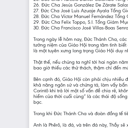
26. Đức Cha Jesús González De Zárate Sal
27. Đức Cha José Luis Azuaje Ayala Tổng 
28. Đức Cha Víctor Manuel Fernández Tổng 
29. Đức Cha Felix Toppo, S.I. Tổng Giám Mục
30. Đức Cha Francisco José Villas-Boas Sen
Trong ngày lễ hôm nay, Đức Thánh Cha, các
tưởng niệm của Giáo Hội trong tâm tình biết
là một tuyên xưng long trọng Giáo Hội duy nh
Thật thế, nếu chúng ta nghĩ tới hai ngàn nă
bao giờ thiếu các thử thách, thậm chí đến m
Bên cạnh đó, Giáo Hội còn phải chịu nhiều đ
khả năng ngôn sứ và chứng tá, làm vấy bẩn v
Corintô khi trả lời một số vấn đề chia rẽ, kh
hiểm của thời cuối cùng” là các thái độ sống
bạc.
Trong khi Đức Thánh Cha và đoàn đồng tế tiến
Anh là Phêrô, là đá, và trên đá này, Thầy s