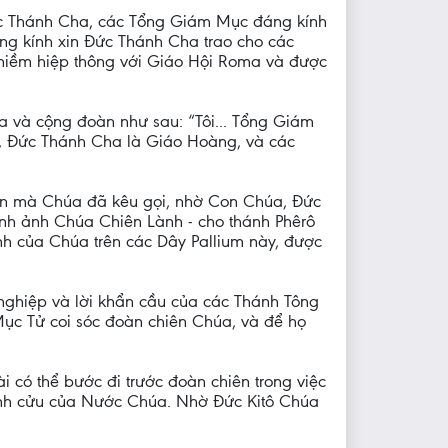
Đức Thánh Cha, các Tổng Giám Mục đáng kính
ờng kính xin Đức Thánh Cha trao cho các
 niềm hiệp thông với Giáo Hội Roma và được
 và cộng đoàn như sau: “Tôi... Tổng Giám
a, Đức Thánh Cha là Giáo Hoàng, và các
hồn mà Chúa đã kêu gọi, nhờ Con Chúa, Đức
hình ảnh Chúa Chiên Lành - cho thánh Phêrô
nh của Chúa trên các Dây Pallium này, được
ghiệp và lời khẩn cầu của các Thánh Tông
ục Tử coi sóc đoàn chiên Chúa, và để họ
 có thể bước đi trước đoàn chiên trong việc
vĩnh cửu của Nước Chúa. Nhờ Đức Kitô Chúa