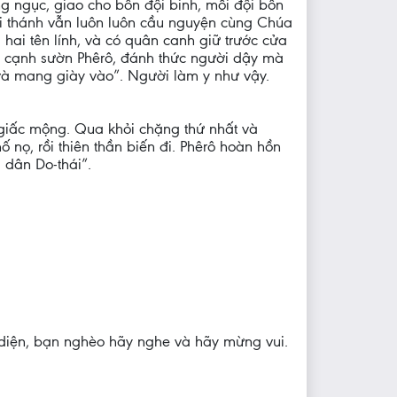
ng ngục, giao cho bốn đội binh, mỗi đội bốn
ội thánh vẫn luôn luôn cầu nguyện cùng Chúa
hai tên lính, và có quân canh giữ trước cửa
ào cạnh sườn Phêrô, đánh thức người dậy mà
g và mang giày vào”. Người làm y như vậy.
g giấc mộng. Qua khỏi chặng thứ nhất và
 nọ, rồi thiên thần biến đi. Phêrô hoàn hồn
 dân Do-thái”.
nh diện, bạn nghèo hãy nghe và hãy mừng vui.