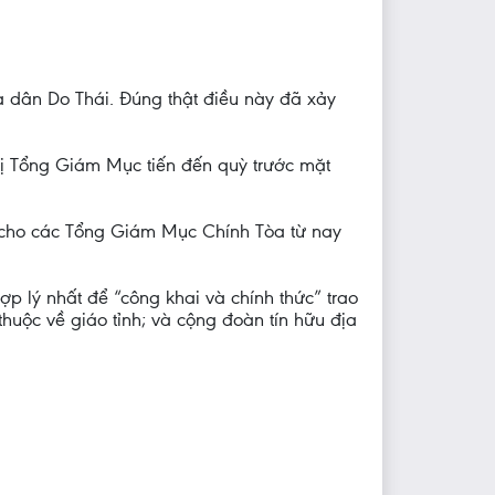
và dân Do Thái. Đúng thật điều này đã xảy
vị Tổng Giám Mục tiến đến quỳ trước mặt
c cho các Tổng Giám Mục Chính Tòa từ nay
 lý nhất để “công khai và chính thức” trao
uộc về giáo tỉnh; và cộng đoàn tín hữu địa