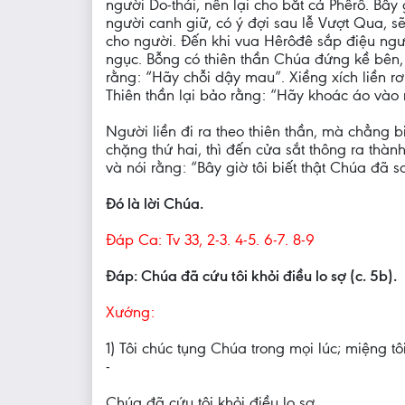
người Do-thái, nên lại cho bắt cả Phêrô. Bấ
người canh giữ, có ý đợi sau lễ Vượt Qua, 
cho người. Ðến khi vua Hêrôđê sắp điệu ngườ
ngục. Bỗng có thiên thần Chúa đứng kề bên,
rằng: “Hãy chỗi dậy mau”. Xiềng xích liền r
Thiên thần lại bảo rằng: “Hãy khoác áo vào 
Người liền đi ra theo thiên thần, mà chẳng 
chặng thứ hai, thì đến cửa sắt thông ra thàn
và nói rằng: “Bây giờ tôi biết thật Chúa đã 
Ðó là lời Chúa.
Ðáp Ca: Tv 33, 2-3. 4-5. 6-7. 8-9
Ðáp: Chúa đã cứu tôi khỏi điều lo sợ (c. 5b).
Xướng:
1) Tôi chúc tụng Chúa trong mọi lúc; miệng t
-
Chúa đã cứu tôi khỏi điều lo sợ