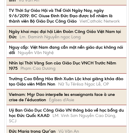
tính
Vũ Văn An
TV Thời Sự Giáo Hội và Thế Giới Ngày Nay, ngày
9/6/2019: ĐC Giuse Đinh Đức Đạo được bổ nhiệm là
thành viên Bộ Giáo Dục Công Giáo
VietCatholic Network
Ngày khai mạc đại hội Liên Đoàn Công Giáo Việt Nam tại
Đức
Lm. Đaminh Nguyễn ngọc Long
Nguy cấp: Việt Nam đang cần một nền giáo dục không nói
dối
Nguyễn Văn Nghệ
Nhìn lại Thời Vàng Son của Giáo Dục VNCH Trước Năm
1975
Phạm Cao Dương
Trường Cao Đẳng Hòa Bình Xuân Lộc khai giảng khóa đào
tạo Giáo viên Mầm Non
Nữ Tu Têrêsa Ngọc Lễ, OP
Vietnam: Mgr Dao interpelle les enseignants face à une
crise de l’éducation
Églises d'Asie
Uỷ Ban Giáo Dục Công Giáo VN thông báo về học bổng du
học Đức Quốc KAAD
LM. Vinh Sơn Nguyễn Cao Dũng,
SCJ
Đức Maria trong Qur’an
Vũ Văn An