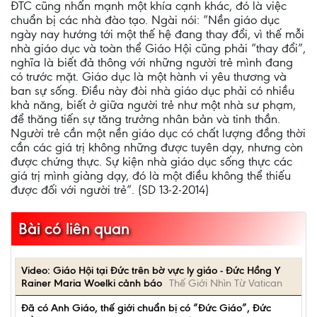
ĐTC cũng nhấn mạnh một khía cạnh khác, đó là việc
chuẩn bị các nhà đào tạo. Ngài nói: ”Nền giáo dục
ngày nay hướng tới một thế hệ đang thay đổi, vì thế mỗi
nhà giáo dục và toàn thể Giáo Hội cũng phải ”thay đổi”,
nghĩa là biết đả thông với những người trẻ mình đang
có trước mặt. Giáo dục là một hành vi yêu thương và
ban sự sống. Điều này đòi nhà giáo dục phải có nhiều
khả năng, biết ở giữa người trẻ như một nhà sư phạm,
để thăng tiến sự tăng trưởng nhân bản và tinh thần.
Người trẻ cần một nền giáo dục có chất lượng đồng thời
cần các giá trị không những được tuyên dạy, nhưng còn
được chứng thực. Sự kiện nhà giáo dục sống thực các
giá trị mình giảng dạy, đó là một điều không thể thiếu
được đối với người trẻ”. (SD 13-2-2014)
Bài có liên quan
Video: Giáo Hội tại Đức trên bờ vực ly giáo - Đức Hồng Y
Rainer Maria Woelki cảnh báo
Thế Giới Nhìn Từ Vatican
Đã có Anh Giáo, thế giới chuẩn bị có “Đức Giáo”, Đức