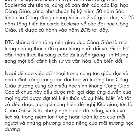
Sapientia christiana, củng cố căn tính của các Đại học
Công Giáo, cũng như chuẩn bị kỷ niệm 50 năm Sắc
lệnh của Công đồng chung Vatican 2 về giáo dục, và 25
năm Tông hiến Ex corde Ecclesia về các đại học Công
Giáo, sẽ được cử hành vào năm 2015 tới đây.
ĐTC khẳng định rằng nền giáo dục Công Giáo là một
trong những thách đố quan trọng nhất đối với Giáo Hội,
dấn thân thực thi công cuộc tái truyền giảng Tin Mừng
trong một bối cảnh lịch sử và văn hóa luôn biến đổi.
Ngài đề cao việc đối thoại trong công tác giáo dục và
nhận định rằng trong các đại học và trường học Công
Giáo thường cũng có nhiều học sinh không Công Giáo.
Các tổ chức này đều được mời gọi đáp ứng quyền của
mọi người được đạt tới kiến thức và sự hiểu biết. Và tất
cả đều được mọi gọi cống hiến đề nghị Kitô giáo, tức là
Chúa Giêsu Kitô, như ý nghĩa của đời sống, vũ trụ và
lịch sử, trong niềm tôn trọng hoàn toàn tự do của mỗi
người và những phương pháp riêng của môi trường học
đường.