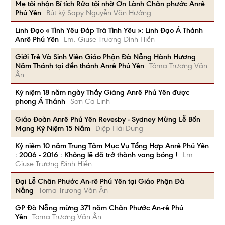
Mẹ tôi nhận Bí tích Rửa tội nhờ Ơn Lành Chân phước Anrê
Phú Yên
Bút ký Sapy Nguyễn Văn Hưởng
Linh Đạo « Tình Yêu Đáp Trả Tình Yêu »: Linh Đạo Á Thánh
Anrê Phú Yên
Lm. Giuse Trương Đình Hiền
Giới Trẻ Và Sinh Viên Giáo Phận Đà Nẵng Hành Hương
Năm Thánh tại đền thánh Anrê Phú Yên
Tôma Trương Văn
Ân
Kỷ niệm 18 năm ngày Thầy Giảng Anrê Phú Yên được
phong Á Thánh
Sơn Ca Linh
Giáo Đoàn Anrê Phú Yên Revesby - Sydney Mừng Lễ Bổn
Mạng Kỷ Niệm 15 Năm
Diệp Hải Dung
Kỷ niệm 10 năm Trung Tâm Mục Vụ Tổng Hợp Anrê Phú Yên
: 2006 - 2016 : Không lẽ đã trở thành vang bóng !
Lm
Giuse Trương Đình Hiền
Đại Lễ Chân Phước An-rê Phú Yên tại Giáo Phận Đà
Nẵng
Toma Trương Văn Ân
GP Đà Nẵng mừng 371 năm Chân Phước An-rê Phú
Yên
Toma Trương Văn Ân