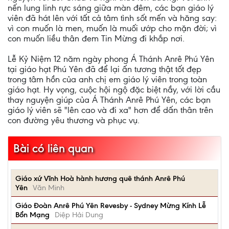
nến lung linh rực sáng giữa màn đêm, các bạn giáo lý
viên đã hát lên với tất cả tâm tình sốt mến và hăng say:
vì con muốn là men, muốn là muối ướp cho mặn đời; vì
con muốn liều thân đem Tin Mừng đi khắp nơi.
Lễ Kỷ Niệm 12 năm ngày phong Á Thánh Anrê Phú Yên
tại giáo hạt Phú Yên đã để lại ấn tương thật tốt đẹp
trong tâm hồn của anh chị em giáo lý viên trong toàn
giáo hạt. Hy vọng, cuộc hội ngộ đặc biệt nầy, với lời cầu
thay nguyện giúp của Á Thánh Anrê Phú Yên, các bạn
giáo lý viên sẽ "lên cao và đi xa" hơn để dấn thân trên
con đường yêu thương và phục vụ.
Bài có liên quan
Giáo xứ Vĩnh Hoà hành hương quê thánh Anrê Phú
Yên
Văn Minh
Giáo Đoàn Anrê Phú Yên Revesby - Sydney Mừng Kính Lễ
Bổn Mạng
Diệp Hải Dung