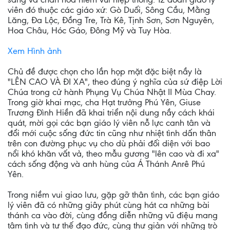
viên đó thuộc các giáo xứ: Gò Duối, Sông Cầu, Mằng
Lăng, Đa Lộc, Đồng Tre, Trà Kê, Tịnh Sơn, Sơn Nguyên,
Hoa Châu, Hóc Gáo, Đông Mỹ và Tuy Hòa.
Xem Hình ảnh
Chủ đề được chọn cho lần họp mặt đặc biệt nầy là
"LÊN CAO VÀ ĐI XA", theo đúng ý nghĩa của sứ điệp Lời
Chúa trong cử hành Phụng Vụ Chúa Nhật II Mùa Chay.
Trong giờ khai mạc, cha Hạt trưởng Phú Yên, Giuse
Trương Đình Hiền đã khai triển nội dung nầy cách khái
quát, mời gọi các bạn giáo lý viên nỗ lực canh tân và
đổi mới cuộc sống đức tin cũng như nhiệt tình dấn thân
trên con đường phục vụ cho dù phải đối diện với bao
nổi khó khăn vất vả, theo mẫu gương "lên cao và đi xa"
cách sống động và anh hùng của Á Thánh Anrê Phú
Yên.
Trong niềm vui giao lưu, gặp gỡ thân tình, các bạn giáo
lý viên đã có những giây phút cùng hát ca những bài
thánh ca vào đời, cùng đồng diễn những vũ điệu mang
tâm tình và tư thế đạo đức, cùng thư giản với những trò