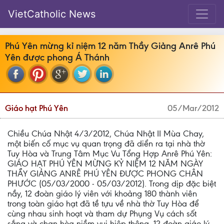
VietCatholic News
Phú Yên mừng kỉ niệm 12 năm Thầy Giảng Anrê Phú
Yên được phong Á Thánh
Giáo hạt Phú Yên
05/Mar/2012
Chiều Chúa Nhật 4/3/2012, Chúa Nhật II Mùa Chay,
một biến cố mục vụ quan trọng đã diển ra tại nhà thờ
Tuy Hòa và Trung Tâm Mục Vu Tổng Hợp Anrê Phú Yên:
GIÁO HẠT PHÚ YÊN MỪNG KỶ NIỆM 12 NĂM NGÀY
THẦY GIẢNG ANRÊ PHÚ YÊN ĐƯỢC PHONG CHÂN
PHƯỚC (05/03/2000 - 05/03/2012). Trong dịp đặc biệt
nầy, 12 đoàn giáo lý viên với khoảng 180 thành viên
trong toàn giáo hạt đã tề tựu về nhà thờ Tuy Hòa để
cùng nhau sinh hoạt và tham dự Phụng Vụ cách sốt
sắng và chan hòa niềm vui hiệp thông. 12 đoàn giáo lý