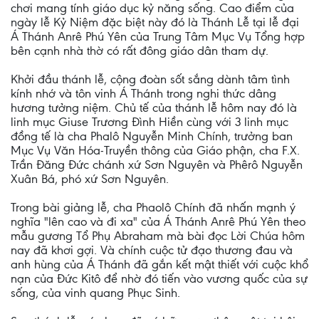
chơi mang tính giáo dục kỷ năng sống. Cao điểm của
ngày lễ Kỷ Niệm đặc biệt này đó là Thánh Lễ tại lễ đại
Á Thánh Anrê Phú Yên của Trung Tâm Mục Vụ Tổng hợp
bên cạnh nhà thờ có rất đông giáo dân tham dự.
Khởi đầu thánh lễ, cộng đoàn sốt sắng dành tâm tình
kính nhớ và tôn vinh Á Thánh trong nghi thức dâng
hương tưởng niệm. Chủ tế của thánh lễ hôm nay đó là
linh mục Giuse Trương Đình Hiền cùng với 3 linh mục
đồng tế là cha Phalô Nguyễn Minh Chính, trưởng ban
Mục Vụ Văn Hóa-Truyền thông của Giáo phận, cha F.X.
Trần Đăng Đức chánh xứ Sơn Nguyên và Phêrô Nguyễn
Xuân Bá, phó xứ Sơn Nguyên.
Trong bài giảng lễ, cha Phaolô Chính đã nhấn mạnh ý
nghĩa "lên cao và đi xa" của Á Thánh Anrê Phú Yên theo
mẫu gương Tổ Phụ Abraham mà bài đọc Lời Chúa hôm
nay đã khơi gợi. Và chính cuộc tử đạo thương đau và
anh hùng của Á Thánh đã gắn kết mật thiết với cuộc khổ
nạn của Đức Kitô để nhờ đó tiến vào vương quốc của sự
sống, của vinh quang Phục Sinh.