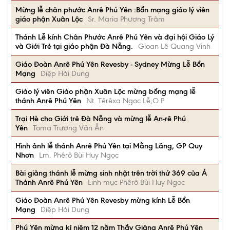
Mừng lễ chân phước Anrê Phú Yên :Bổn mạng giáo lý viên
giáo phận Xuân Lộc
Sr. Maria Phương Trâm
Thánh Lễ kính Chân Phước Anrê Phú Yên và đại hội Giáo Lý
và Giới Trẻ tại giáo phận Đà Nẵng.
Gioan Lê Quang Vinh
Giáo Đoàn Anrê Phú Yên Revesby - Sydney Mừng Lễ Bổn
Mạng
Diệp Hải Dung
Giáo lý viên Giáo phận Xuân Lộc mừng bổng mạng lễ
thánh Anrê Phú Yên
Nt. Têrêxa Ngọc Lễ,O.P
Trại Hè cho Giới trẻ Đà Nẵng và mừng lễ An-rê Phú
Yên
Toma Trương Văn Ân
Hình ảnh lễ thánh Anrê Phú Yên tại Mằng Lăng, GP Quy
Nhơn
Lm. Phêrô Bùi Huy Ngọc
Bài giảng thánh lễ mừng sinh nhật trên trời thứ 369 của Á
Thánh Anrê Phú Yên
Linh mục Phêrô Bùi Huy Ngoc
Giáo Đoàn Anrê Phú Yên Revesby mừng kính Lễ Bổn
Mạng
Diệp Hải Dung
Phú Yên mừng kỉ niệm 12 năm Thầy Giảng Anrê Phú Yên