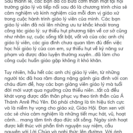
Sau thánh lễ, các bạn đã có bữa cơm thân mật tại hội
trường giáo lý và tiếp nối sau đó là chương trình chia sẻ
cảm nghiệm và kinh nghiệm của mỗi đơn vị giáo xứ
trong cuộc hành trình giáo lý viên của mình. Các bạn
giáo lý viên đã nói lên những ưu tư khắc khoải trong
công tác giáo lý: sự thiếu hụt phương tiện về cơ sở cũng
như nhân sự, cuộc sống tất bật, vất vả của các anh chị
giáo lý viên, các gia đình chưa quan tâm đủ đến việc
học hỏi giáo lý của con em, sự thiếu hụt về kỷ năng sư
phạm và được đào luyện thường xuyên...đã làm cho
công cuộc huấn giáo gặp không ít khó khăn.
Tuy nhiên, hầu hết các anh chị giáo lý viên, từ những
người tóc đã hoa râm đang nặng gánh gia đình với con
cháu đùm đề, hay các bạn giảng viên giáo lý mà tuổi
đời mới vượt qua ngưỡng cửa thiếu niên...tất cả đều
khát vọng được dấn thân phục vụ theo tinh thần của Á
Thánh Anrê Phú Yên. Đó phải chăng là tín hiệu tích cực
và là niềm hy vọng cho giáo xứ, Giáo Hội. Đan xen với
các sẻ chia cảm nghiệm là những tiết mục hát, vũ, hoạt
cảnh... mang tâm tình đạo đức sốt sắng. Ngày sinh hoạt
được kết thúc với phần tĩnh nguyện suy niệm, cầu
nguyện với Lời Chúa và nghi thức lên đường. Với ánh