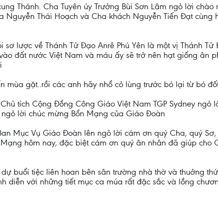
ên cung Thánh. Cha Tuyên úy Trưởng Bùi Sơn Lâm ngỏ lời chà
ha Nguyễn Thái Hoạch và Cha khách Nguyễn Tiến Đạt cùng h
ói sơ lược về Thánh Tử Đạo Anrê Phú Yên là một vị Thánh Tử 
o đất nước Việt Nam và máu ấy sẽ trở nên hạt giống ân phú
i
 mùa gặt..rồi các anh hãy nhổ cỏ lùng trước bó lại từ bó đốt
 Vũ Chủ tich Cộng Đồng Công Giáo Việt Nam TGP Sydney ngỏ
y ngỏ lời chúc mừng Bổn Mạng của Giáo Đoàn
an Mục Vụ Giáo Đoàn lên ngỏ lời cám ơn quý Cha, quý Sơ, 
 Mạng hôm nay, đặc biệt cám ơn quý ân nhân đã giúp cho 
am dự buổi tiệc liên hoan bên sân trường nhà thờ và thuởng 
nh diễn với những tiết mục ca múa rất đặc sắc và lồng chươ