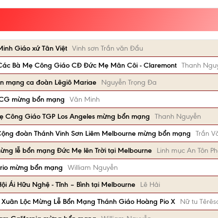
nh Giáo xứ Tân Việt
Vinh sơn Trần văn Đẩu
 Các Bà Mẹ Công Giáo CĐ Đức Mẹ Mân Côi - Claremont
Thanh Ngu
ổn mạng ca đoàn Lêgiô Mariae
Nguyễn Trọng Đa
BMCG mừng bổn mạng
Văn Minh
 Mẹ Công Giáo TGP Los Angeles mừng bổn mạng
Thanh Nguyễn
Cộng đoàn Thánh Vinh Sơn Liêm Melbourne mừng bổn mạng
Trần V
mừng lễ bổn mạng Đức Mẹ lên Trời tại Melbourne
Linh mục An Tôn P
rio mừng bổn mạng
William Nguyễn
ội Ái Hữu Nghệ - Tĩnh – Bình tại Melbourne
Lê Hải
 Xuân Lộc Mừng Lễ Bổn Mạng Thánh Giáo Hoàng Pio X
Nữ tu Têrês