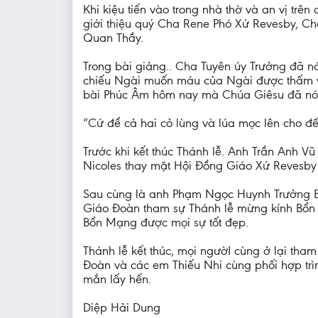
Khi kiệu tiến vào trong nhà thờ và an vị tr
giới thiệu quý Cha Rene Phó Xứ Revesby, C
Quan Thầy.
Trong bài giảng.. Cha Tuyên úy Trưởng đã n
chiếu Ngài muốn máu của Ngài được thấm và
bài Phúc Âm hôm nay mà Chúa Giêsu đã nó
“Cứ để cả hai cỏ lùng và lúa mọc lên cho đến
Trước khi kết thúc Thánh lễ. Anh Trần Anh
Nicoles thay mặt Hội Đồng Giáo Xứ Revesb
Sau cùng là anh Phạm Ngọc Huynh Trưởng B
Giáo Đoàn tham sự Thánh lễ mừng kính Bổn
Bổn Mạng được mọi sự tốt đẹp.
Thánh lễ kết thúc, mọi ngườI cùng ở lại th
Đoàn và các em Thiếu Nhi cùng phối hợp trì
mắn lấy hến.
Diệp Hải Dung