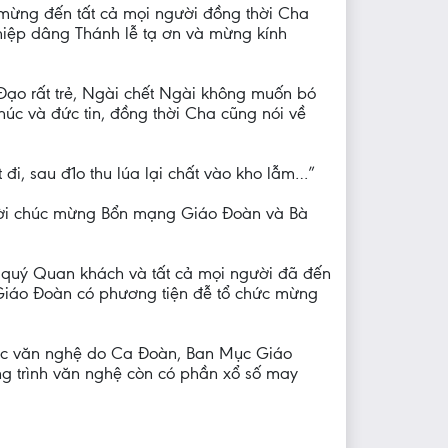
o mừng đến tất cả mọi người đồng thời Cha
iệp dâng Thánh lễ tạ ơn và mừng kính
Đạo rất trẻ, Ngài chết Ngài không muốn bó
c và đức tin, đồng thời Cha cũng nói về
 đi, sau đ1o thu lúa lại chất vào kho lẫm…”
 lời chúc mừng Bổn mạng Giáo Đoàn và Bà
quý Quan khách và tất cả mọi người đã đến
Giáo Đoàn có phương tiện đễ tổ chức mừng
thức văn nghệ do Ca Đoàn, Ban Mục Giáo
ng trình văn nghệ còn có phần xổ số may