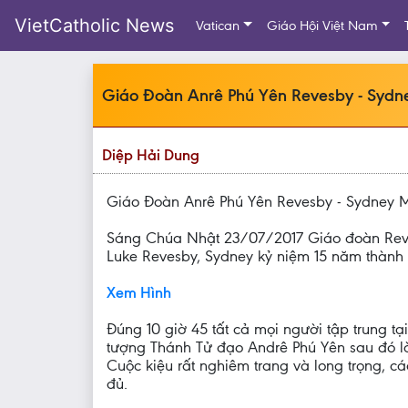
VietCatholic News
Vatican
Giáo Hội Việt Nam
Giáo Đoàn Anrê Phú Yên Revesby - Syd
Diệp Hải Dung
Giáo Đoàn Anrê Phú Yên Revesby - Sydney
Sáng Chúa Nhật 23/07/2017 Giáo đoàn Reves
Luke Revesby, Sydney kỷ niệm 15 năm thành
Xem Hình
Đúng 10 giờ 45 tất cả mọi người tập trung
tượng Thánh Tử đạo Andrê Phú Yên sau đó là
Cuộc kiệu rất nghiêm trang và long trọng,
đủ.