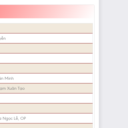
yễn
ăn Minh
hạm Xuân Tạo
a Ngọc Lễ, OP