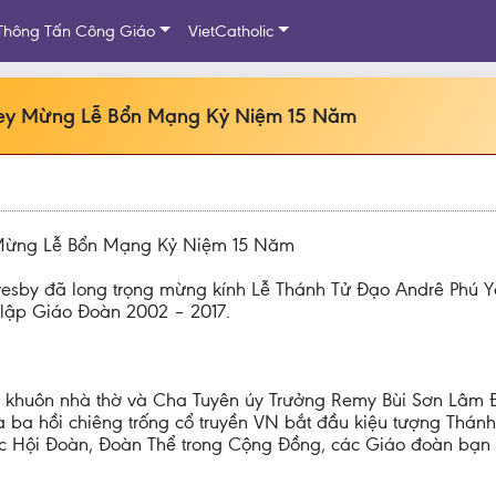
Thông Tấn Công Giáo
VietCatholic
ney Mừng Lễ Bổn Mạng Kỷ Niệm 15 Năm
 Mừng Lễ Bổn Mạng Kỷ Niệm 15 Năm
by đã long trọng mừng kính Lễ Thánh Tử Đạo Andrê Phú Yê
 lập Giáo Đoàn 2002 – 2017.
 tại khuôn nhà thờ và Cha Tuyên úy Trưởng Remy Bùi Sơn Lâ
 ba hồi chiêng trống cổ truyền VN bắt đầu kiệu tượng Thánh
 các Hội Đoàn, Đoàn Thể trong Cộng Đồng, các Giáo đoàn bạ