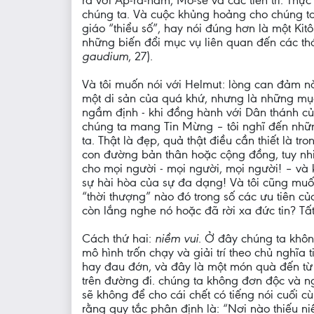
ra với Áp-ra-ham, Mô-sê và các tiên tri. Thự
chúng ta. Và cuộc khủng hoảng cho chúng ta 
giáo “thiểu số”, hay nói đúng hơn là một Ki
những biến đổi mục vụ liên quan đến các th
gaudium
, 27).
Và tôi muốn nói với Helmut: lòng can đảm nà
một di sản của quá khứ, nhưng là những mục
ngầm định - khi đồng hành với Dân thánh của
chúng ta mang Tin Mừng – tôi nghĩ đến nhữ
ta. Thật là đẹp, quả thật điều cần thiết là t
con đường bản thân hoặc cộng đồng, tuy nhi
cho mọi người - mọi người, mọi người! – và 
sự hài hòa của sự đa dạng! Và tôi cũng muốn 
“thời thượng” nào đó trong số các ưu tiên c
còn lắng nghe nó hoặc đã rời xa đức tin? Tất
Cách thứ hai:
niềm vui
. Ở đây chúng ta khôn
mô hình trốn chạy và giải trí theo chủ nghĩa 
hay đau đớn, và đây là một món quà đến từ 
trên đường đi. chúng ta không đơn độc và n
sẽ không để cho cái chết có tiếng nói cuối c
rằng quy tắc phân định là: “Nơi nào thiếu ni