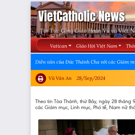
VietCatholic News
Tin Tức Công Giáo Hoàn Vũ và Việt 
Vatican
Giáo Hội Việt Nam
Thô
Diễn văn của Đức Thánh Cha với các Giám mụ
Vũ Văn An
28/Sep/2024
Theo tin Tòa Thánh, thứ Bảy, ngày 28 thán
các Giám mục, Linh mục, Phó tế, Nam nữ thá