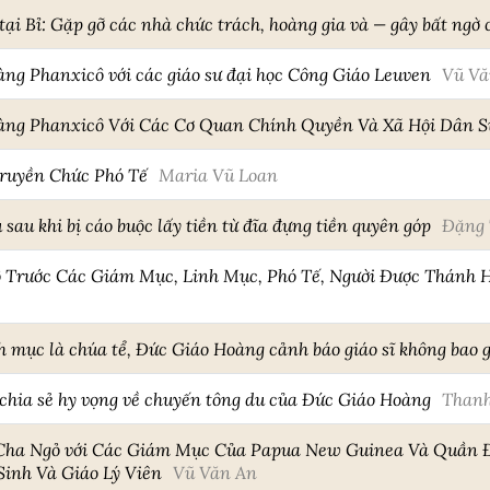
i Bỉ: Gặp gỡ các nhà chức trách, hoàng gia và — gây bất ngờ c
ng Phanxicô với các giáo sư đại học Công Giáo Leuven
Vũ Vă
àng Phanxicô Với Các Cơ Quan Chính Quyền Và Xã Hội Dân S
Truyền Chức Phó Tế
Maria Vũ Loan
sau khi bị cáo buộc lấy tiền từ đĩa đựng tiền quyên góp
Đặng 
 Trước Các Giám Mục, Linh Mục, Phó Tế, Người Được Thánh H
 mục là chúa tể, Đức Giáo Hoàng cảnh báo giáo sĩ không bao g
 chia sẻ hy vọng về chuyến tông du của Đức Giáo Hoàng
Thanh
ha Ngỏ với Các Giám Mục Của Papua New Guinea Và Quần Đả
inh Và Giáo Lý Viên
Vũ Văn An