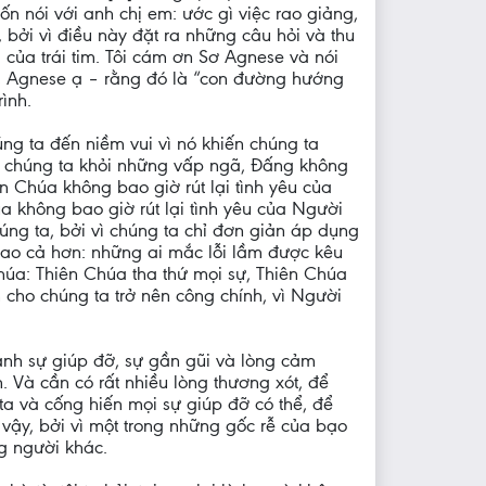
muốn nói với anh chị em: ước gì việc rao giảng,
bởi vì điều này đặt ra những câu hỏi và thu
 của trái tim. Tôi cám ơn Sơ Agnese và nói
ói, Agnese ạ – rằng đó là “con đường hướng
ình.
ng ta đến niềm vui vì nó khiến chúng ta
y chúng ta khỏi những vấp ngã, Đấng không
n Chúa không bao giờ rút lại tình yêu của
 không bao giờ rút lại tình yêu của Người
húng ta, bởi vì chúng ta chỉ đơn giản áp dụng
ì cao cả hơn: những ai mắc lỗi lầm được kêu
húa: Thiên Chúa tha thứ mọi sự, Thiên Chúa
 cho chúng ta trở nên công chính, vì Người
hành sự giúp đỡ, sự gần gũi và lòng cảm
 Và cần có rất nhiều lòng thương xót, để
a và cống hiến mọi sự giúp đỡ có thể, để
 vậy, bởi vì một trong những gốc rễ của bạo
ng người khác.