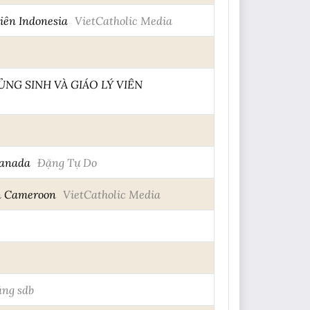
iên Indonesia
VietCatholic Media
NG SINH VÀ GIÁO LÝ VIÊN
Canada
Đặng Tự Do
ến Cameroon
VietCatholic Media
ng sdb