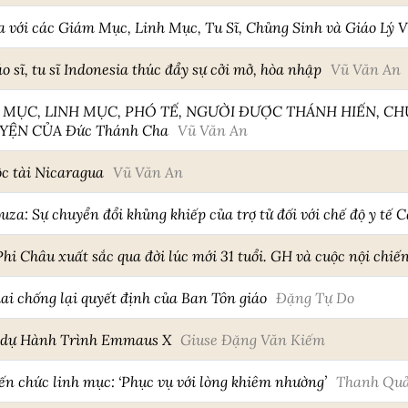
 với các Giám Mục, Linh Mục, Tu Sĩ, Chủng Sinh và Giáo Lý V
 sĩ, tu sĩ Indonesia thúc đẩy sự cởi mở, hòa nhập
Vũ Văn An
 MỤC, LINH MỤC, PHÓ TẾ, NGƯỜI ĐƯỢC THÁNH HIẾN, CHỦ
YỆN CỦA Đức Thánh Cha
Vũ Văn An
ộc tài Nicaragua
Vũ Văn An
za: Sự chuyển đổi khủng khiếp của trợ tử đối với chế độ y tế 
hi Châu xuất sắc qua đời lúc mới 31 tuổi. GH và cuộc nội chi
i chống lại quyết định của Ban Tôn giáo
Đặng Tự Do
 dự Hành Trình Emmaus X
Giuse Đặng Văn Kiếm
ến chức linh mục: ‘Phục vụ với lòng khiêm nhường’
Thanh Quả