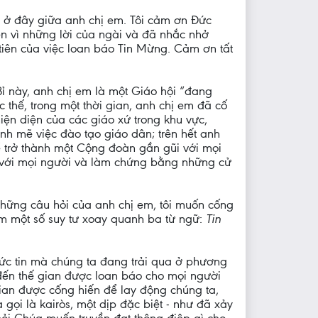
ợc ở đây giữa anh chị em. Tôi cảm ơn Đức
n vì những lời của ngài và đã nhắc nhở
tiên của việc loan báo Tin Mừng. Cảm ơn tất
ỉ này, anh chị em là một Giáo hội “đang
 thế, trong một thời gian, anh chị em đã cố
iện diện của các giáo xứ trong khu vực,
h mẽ việc đào tạo giáo dân; trên hết anh
ể trở thành một Cộng đoàn gần gũi với mọi
với mọi người và làm chứng bằng những cử
hững câu hỏi của anh chị em, tôi muốn cống
em một số suy tư xoay quanh ba từ ngữ:
Tin
đức tin mà chúng ta đang trải qua ở phương
 đến thế gian được loan báo cho mọi người
ian được cống hiến để lay động chúng ta,
 gọi là kairòs, một dịp đặc biệt - như đã xảy