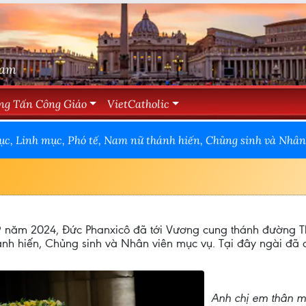
Nam
ng Tấn Công Giáo
VietCatholic
c, Linh mục, Phó tế, Nam nữ thánh hiến, Chủng sinh và Nhân 
g 9 năm 2024, Đức Phanxicô đã tới Vương cung thánh đường
nh hiến, Chủng sinh và Nhân viên mục vụ. Tại đây ngài đã c
Anh chị em thân m