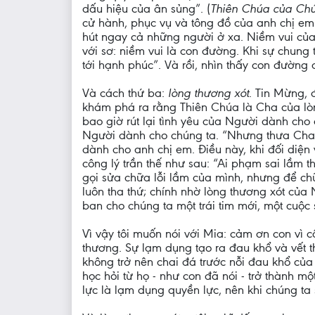
dấu hiệu của ân sủng”. (
Thiên Chúa của Chú
cử hành, phục vụ và tông đồ của anh chị em 
hút ngay cả những người ở xa. Niềm vui của t
với sơ: niềm vui là con đường. Khi sự chung
tới hạnh phúc”. Và rồi, nhìn thấy con đường
Và cách thứ ba:
lòng thương xót
. Tin Mừng, 
khám phá ra rằng Thiên Chúa là Cha của lò
bao giờ rút lại tình yêu của Người dành cho
Người dành cho chúng ta. “Nhưng thưa Cha, 
dành cho anh chị em. Điều này, khi đối diện 
công lý trần thế như sau: “Ai phạm sai lầm t
gọi sửa chữa lỗi lầm của mình, nhưng để ch
luôn tha thứ; chính nhờ lòng thương xót của
ban cho chúng ta một trái tim mới, một cuộc
Vì vậy tôi muốn nói với Mia: cảm ơn con vì 
thương. Sự lạm dụng tạo ra đau khổ và vết t
không trở nên chai đá trước nỗi đau khổ củ
học hỏi từ họ - như con đã nói - trở thành 
lực là lạm dụng quyền lực, nên khi chúng ta