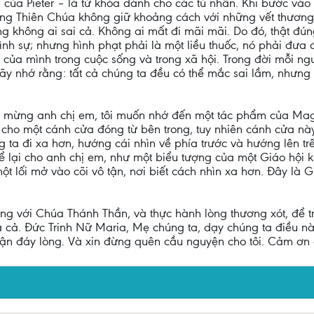
của Pieter – là từ khóa dành cho các tù nhân. Khi bước vào nh
rằng Thiên Chúa không giữ khoảng cách với những vết thương
ng không ai sai cả. Không ai mất đi mãi mãi. Do đó, thật đú
ình sự; nhưng hình phạt phải là một liều thuốc, nó phải đưa
g của mình trong cuộc sống và trong xã hội. Trong đời mỗi n
Hãy nhớ rằng: tất cả chúng ta đều có thể mắc sai lầm, nhưng
 mừng anh chị em, tôi muốn nhớ đến một tác phẩm của Magrit
cho một cánh cửa đóng từ bên trong, tuy nhiên cánh cửa này
g ta đi xa hơn, hướng cái nhìn về phía trước và hướng lên t
 để lại cho anh chị em, như một biểu tượng của một Giáo hộ
 lối mở vào cõi vô tận, nơi biết cách nhìn xa hơn. Đây là G
ng với Chúa Thánh Thần, và thực hành lòng thương xót, để t
a cả. Đức Trinh Nữ Maria, Mẹ chúng ta, dạy chúng ta điều n
 tận đáy lòng. Và xin đừng quên cầu nguyện cho tôi. Cảm ơn