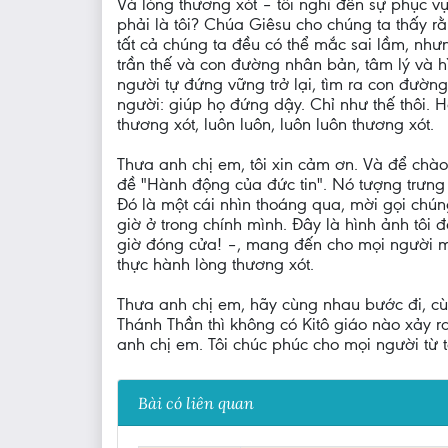
Và lòng thương xót – tôi nghĩ đến sự phục vụ 
phải là tôi? Chúa Giêsu cho chúng ta thấy 
tất cả chúng ta đều có thể mắc sai lầm, như
trần thế và con đường nhân bản, tâm lý và h
người tự đứng vững trở lại, tìm ra con đườn
người: giúp họ đứng dậy. Chỉ như thế thôi. 
thương xót, luôn luôn, luôn luôn thương xót.
Thưa anh chị em, tôi xin cảm ơn. Và để chào
đề "Hành động của đức tin". Nó tượng trưng 
Đó là một cái nhìn thoáng qua, mời gọi chún
giờ ở trong chính mình. Đây là hình ảnh tôi
giờ đóng cửa! –, mang đến cho mọi người một
thực hành lòng thương xót.
Thưa anh chị em, hãy cùng nhau bước đi, cù
Thánh Thần thì không có Kitô giáo nào xảy r
anh chị em. Tôi chúc phúc cho mọi người từ
Bài có liên quan