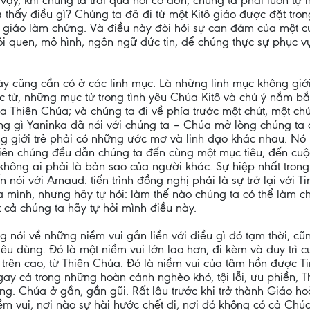
c vậy, khi chúng ta trải qua nỗi cô đơn, chúng ta phải luôn t
thấy điều gì? Chúng ta đã đi từ một Kitô giáo được đặt tron
tô giáo làm chứng. Và điều này đòi hỏi sự can đảm của một c
ói quen, mô hình, ngôn ngữ đức tin, để chúng thực sự phục v
y cũng cần có ở các linh mục. Là những linh mục không giới
 tử, những mục tử trong tình yêu Chúa Kitô và chú ý nắm bắ
 Thiên Chúa; và chúng ta đi về phía trước một chút, một chú
ng gì Yaninka đã nói với chúng ta – Chúa mở lòng chúng ta
rong giới trẻ phải có những ước mơ và linh đạo khác nhau. Nó 
ên chúng đều dẫn chúng ta đến cùng một mục tiêu, đến cuộc
không ai phải là bản sao của người khác. Sự hiệp nhất tron
nói với Arnaud: tiến trình đồng nghị phải là sự trở lại với
ủa mình, nhưng hãy tự hỏi: làm thế nào chúng ta có thể làm
 cả chúng ta hãy tự hỏi mình điều này.
g nói về những niềm vui gắn liền với điều gì đó tạm thời, c
tiêu dùng. Đó là một niềm vui lớn lao hơn, đi kèm và duy trì 
trên cao, từ Thiên Chúa. Đó là niềm vui của tâm hồn được Ti
gay cả trong những hoàn cảnh nghèo khó, tội lỗi, ưu phiền,
ùng. Chúa ở gần, gần gũi. Rất lâu trước khi trở thành Giáo 
ềm vui, nơi nào sự hài hước chết đi, nơi đó không có cả Chú