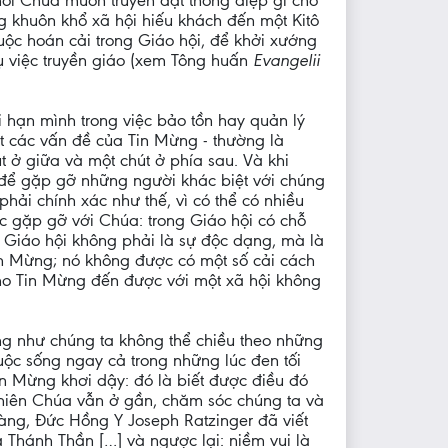
ự hỏi Chúa muốn truyền đạt thông điệp gì cho
g khuôn khổ xã hội hiếu khách đến một Kitô
uộc hoán cải trong Giáo hội, để khởi xướng
ụ việc truyền giáo (xem Tông huấn
Evangelii
 hạn mình trong việc bảo tồn hay quản lý
t các vấn đề của Tin Mừng - thường là
t ở giữa và một chút ở phía sau. Và khi
 để gặp gỡ những người khác biệt với chúng
phải chính xác như thế, vì có thể có nhiều
 gặp gỡ với Chúa: trong Giáo hội có chỗ
g Giáo hội không phải là sự độc dạng, mà là
 Tin Mừng; nó không được có một số cải cách
 cho Tin Mừng đến được với một xã hội không
ũng như chúng ta không thể chiều theo những
cuộc sống ngay cả trong những lúc đen tối
n Mừng khơi dậy: đó là biết được điều đó
 Thiên Chúa vẫn ở gần, chăm sóc chúng ta và
hoàng, Đức Hồng Y Joseph Ratzinger đã viết
a Thánh Thần […] và ngược lại: niềm vui là