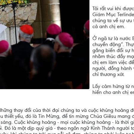
Tôi rất vui khi đư
Giám Mục Terlinde
chúng ta về sự ưu 
cả anh chị em.
Ở ngã tư là nước B
chuyển động”. Thực
gắng biến đổi sự h
nhằm thúc đẩy mạn
chị em làm việc đ
người, đồng hành 
chỉ thương xót.
Lấy cảm hứng từ n
hiến cho anh chị 
Những thay đổi của thời đại chúng ta và cuộc khủng hoảng 
iều thiết yếu, đó là Tin Mừng, để tin mừng Chúa Giêsu mang
 sáng. Cuộc khủng hoảng - mọi cuộc khủng hoảng - là thời g
i. Đó là một dịp quý giá - theo ngôn ngữ Kinh Thánh người ta