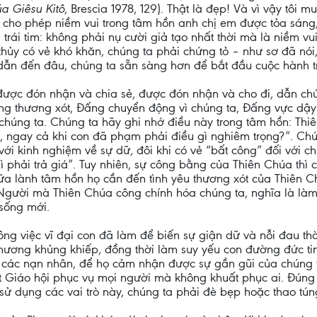
a Giêsu Kitô
, Brescia 1978, 129). Thật là đẹp! Và vì vậy tôi 
cho phép niềm vui trong tâm hồn anh chị em được tỏa sáng, 
rái tim: không phải nụ cười giả tạo nhất thời mà là niềm vui
 thủy có vẻ khó khăn, chúng ta phải chứng tỏ – như sơ đã n
 dẫn đến đâu, chúng ta sẵn sàng hơn để bắt đầu cuộc hành tr
được đón nhận và chia sẻ, được đón nhận và cho đi, dẫn chú
ng thương xót, Đấng chuyển động vì chúng ta, Đấng vực dậ
 chúng ta. Chúng ta hãy ghi nhớ điều này trong tâm hồn: Thiê
ngay cả khi con đã phạm phải điều gì nghiêm trọng?”. Chúa
với kinh nghiệm về sự dữ, đôi khi có vẻ “bất công” đối với c
hì phải trả giá”. Tuy nhiên, sự công bằng của Thiên Chúa th
ữa lành tâm hồn họ cần đến tình yêu thương xót của Thiên C
 Người mà Thiên Chúa công chính hóa chúng ta, nghĩa là làm
 sống mới.
công việc vĩ đại con đã làm để biến sự giận dữ và nỗi đau t
hương khủng khiếp, đồng thời làm suy yếu con đường đức tin.
a các nạn nhân, để họ cảm nhận được sự gần gũi của chúng t
một Giáo hội phục vụ mọi người mà không khuất phục ai. Đúng
 sử dụng các vai trò này, chúng ta phải đè bẹp hoặc thao tú