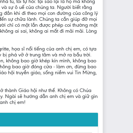
à tù, tôi tự hỏi: tại sao lại là họ mà không
 và sự ô uế của chúng ta. Người biết rằng
ng đắn khi đi theo mọi con đường của công lý
 đến sự chữa lành. Chúng ta cần giúp đỡ mọi
gười chỉ có một lần được phép coi thường một
 không ai sai, không ai mất đi mãi mãi. Lòng
te, họa sĩ nổi tiếng của anh chị em, có tựa
 bị phá vỡ ở trung tâm và mở ra bầu trời.
rên, không bao giờ khép kín mình, không bao
i không bao giờ đóng cửa - làm ơn, đừng bao
iáo hội truyền giáo, sống niềm vui Tin Mừng,
rở thành Giáo hội như thế. Không có Chúa
ày. Ngài sẽ hướng dẫn anh chị em và giữ gìn
 anh chị em!