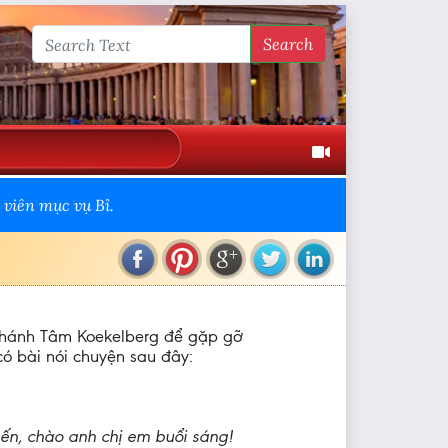
Search
viên mục vụ Bỉ.
 Thánh Tâm Koekelberg để gặp gỡ
ó bài nói chuyện sau đây:
ến, chào anh chị em buổi sáng!