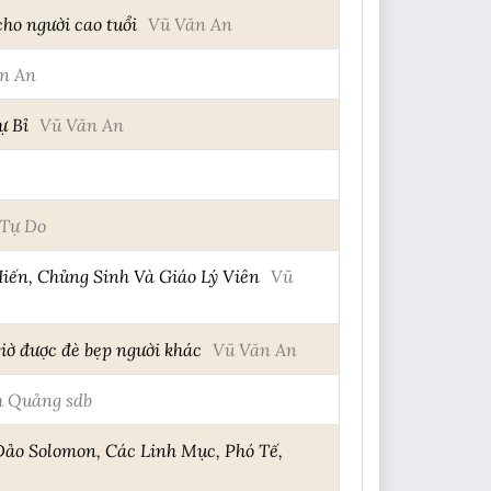
ho người cao tuổi
Vũ Văn An
n An
ự Bỉ
Vũ Văn An
Tự Do
iến, Chủng Sinh Và Giáo Lý Viên
Vũ
iờ được đè bẹp người khác
Vũ Văn An
 Quảng sdb
o Solomon, Các Linh Mục, Phó Tế,