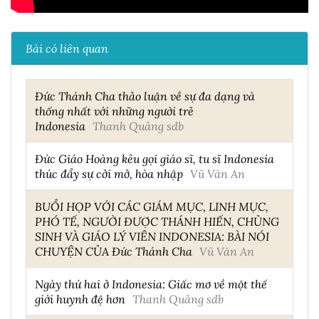
Bài có liên quan
Đức Thánh Cha thảo luận về sự đa dạng và
thống nhất với những người trẻ
Indonesia
Thanh Quảng sdb
Đức Giáo Hoàng kêu gọi giáo sĩ, tu sĩ Indonesia
thúc đẩy sự cởi mở, hòa nhập
Vũ Văn An
BUỔI HỌP VỚI CÁC GIÁM MỤC, LINH MỤC,
PHÓ TẾ, NGƯỜI ĐƯỢC THÁNH HIẾN, CHỦNG
SINH VÀ GIÁO LÝ VIÊN INDONESIA: BÀI NÓI
CHUYỆN CỦA Đức Thánh Cha
Vũ Văn An
Ngày thứ hai ở Indonesia: Giấc mơ về một thế
giới huynh đệ hơn
Thanh Quảng sdb