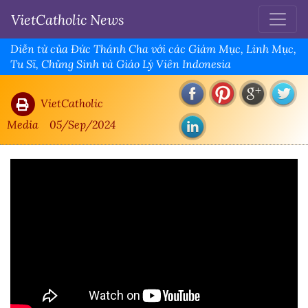
VietCatholic News
Diễn từ của Đức Thánh Cha với các Giám Mục, Linh Mục,
Tu Sĩ, Chủng Sinh và Giáo Lý Viên Indonesia
VietCatholic
Media
05/Sep/2024