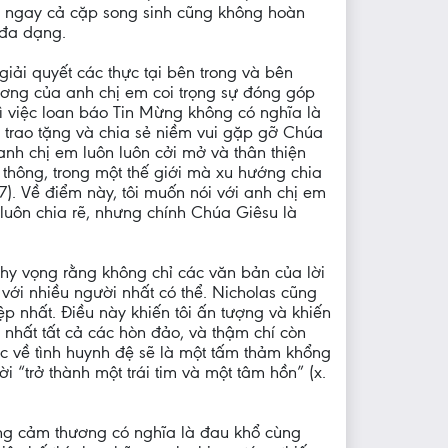
t, ngay cả cặp song sinh cũng không hoàn
 đa dạng.
iải quyết các thực tại bên trong và bên
hương của anh chị em coi trọng sự đóng góp
vì việc loan báo Tin Mừng không có nghĩa là
là trao tặng và chia sẻ niềm vui gặp gỡ Chúa
i anh chị em luôn luôn cởi mở và thân thiện
ệp thông, trong một thế giới mà xu hướng chia
67). Về điểm này, tôi muốn nói với anh chị em
i luôn chia rẽ, nhưng chính Chúa Giêsu là
 hy vọng rằng không chỉ các văn bản của lời
với nhiều người nhất có thể. Nicholas cũng
p nhất. Điều này khiến tôi ấn tượng và khiến
p nhất tất cả các hòn đảo, và thậm chí còn
ác về tình huynh đệ sẽ là một tấm thảm khổng
 “trở thành một trái tim và một tâm hồn” (x.
Lòng cảm thương có nghĩa là đau khổ cùng