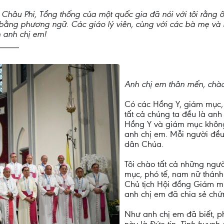
 Châu Phi, Tổng thống của một quốc gia đã nói với tôi rằng 
à bằng phương ngữ. Các giáo lý viên, cùng với các bà mẹ và bà 
ơn anh chị em!
_____
Anh chị em thân mến, chào
Có các Hồng Y, giám mục, 
tất cả chúng ta đều là anh
Hồng Y và giám mục không 
anh chị em. Mỗi người đều 
dân Chúa.
Tôi chào tất cả những ngườ
mục, phó tế, nam nữ thánh 
Chủ tịch Hội đồng Giám m
anh chị em đã chia sẻ chứn
Như anh chị em đã biết, 