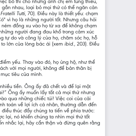
ệc bố thí cho những anh chị em túng thiếu,
i gần nhau, loại bỏ mọi thứ có thể ngăn cản
.
Fratelli Tutti
, 70). Điều này là thiết yếu: chạm
"Có" vì họ là những người tốt. Nhưng câu hỏi
ạn ném đồng xu vào họ từ xa để không chạm
i những người đang đau khổ trong cảm xúc
g tự do và công lý của họ, chăm sóc họ, hỗ
c to lớn của lòng bác ái (xem
ibid
., 203). Điều
điểm yếu. Thay vào đó, họ ủng hộ, như thể
cách với mọi người, không để bản thân bị
 mục tiêu của mình.
 nhiều tiền. Ông ấy đã chết và để lại một
ài!” Ông ấy muốn lấy tất cả mọi thứ nhưng
ào qua những chiếc túi! Việc coi của cải
ính toán về lợi ích cá nhân, thường dẫn đến
điều thúc đẩy chúng ta tiến về phía trước:
lại, nó khiến chúng ta nhìn mọi thứ tốt
uốn nhắc lại, hãy cẩn thận và đừng quên rằng