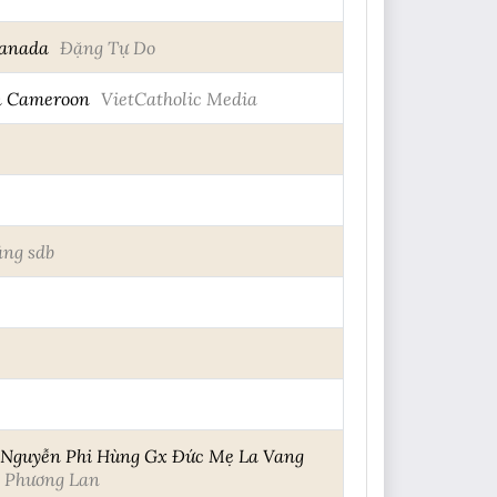
Canada
Đặng Tự Do
ến Cameroon
VietCatholic Media
ng sdb
 Nguyễn Phi Hùng Gx Đức Mẹ La Vang
 Phương Lan