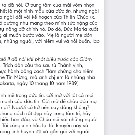
ng ta đã nói. Ở trung tâm của mái vòm nhọn
 hết là một hình mẫu của
đức tin
, nhưng ngài
a ngài đối với kế hoạch của Thiên Chúa (x.
t đó dường như mang theo mình sức nặng của
 tự nâng đỡ chính nó. Do đó, Đức Maria xuất
ững ai muốn bước vào. Mẹ là người mẹ đón
, những người, với niềm vui và nỗi buồn, lao
ô II đã nói khi phát biểu trước các Giám
n
. Trích dẫn câu thơ sau từ Thánh vịnh,
thực hành bằng cách “làm chứng cho niềm
nghe Tin Mừng, mà anh chị em là những nhà
Jakarta, ngày 10 tháng 10 năm 1989).
h mẽ trong đức tin, cởi mở với tất cả mọi
c mạnh của đức tin. Cởi mở để chào đón mọi
àm gì? Người có trở nên cay đắng không?
hong cách rất đẹp này trong tâm trí, hãy
t nhiều hòn đảo, và Chúa nói với những người
! Tôi cũng xin nhắc lại lời khuyên này và
trong tình huynh đệ và gần gũi với người