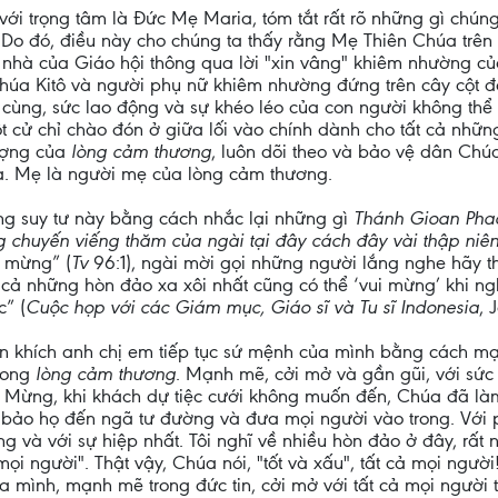
, với trọng tâm là Đức Mẹ Maria, tóm tắt rất rõ những gì chú
. Do đó, điều này cho chúng ta thấy rằng Mẹ Thiên Chúa trên
a nhà của Giáo hội thông qua lời "xin vâng" khiêm nhường củ
o Chúa Kitô và người phụ nữ khiêm nhường đứng trên cây cộ
 cùng, sức lao động và sự khéo léo của con người không thể
ột cử chỉ chào đón ở giữa lối vào chính dành cho tất cả nh
tượng của
lòng cảm thương
, luôn dõi theo và bảo vệ dân Chúa
a. Mẹ là người mẹ của lòng cảm thương.
ng suy tư này bằng cách nhắc lại những gì
Thánh Gioan Phaol
g chuyến viếng thăm của ngài tại đây cách đây vài thập niê
 mừng” (
Tv
96:1), ngài mời gọi những người lắng nghe hãy 
 cả những hòn đảo xa xôi nhất cũng có thể ‘vui mừng’ khi 
c” (
Cuộc họp với các Giám mục, Giáo sĩ và Tu sĩ Indonesia
, 
yến khích anh chị em tiếp tục sứ mệnh của mình bằng cách mạn
rong
lòng cảm thương
. Mạnh mẽ, cởi mở và gần gũi, với sứ
Tin Mừng, khi khách dự tiệc cưới không muốn đến, Chúa đã l
 bảo họ đến ngã tư đường và đưa mọi người vào trong. Với p
ơng và với sự hiệp nhất. Tôi nghĩ về nhiều hòn đảo ở đây, rấ
 mọi người". Thật vậy, Chúa nói, "tốt và xấu", tất cả mọi người
a mình, mạnh mẽ trong đức tin, cởi mở với tất cả mọi người 