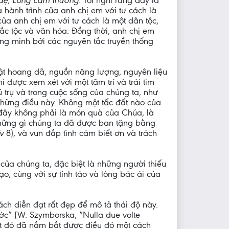
h đệ, Lòng cảm thương
. Tôi nghĩ rằng đây là
ả hành trình của anh chị em với tư cách là
của anh chị em với tư cách là một dân tộc,
c tộc và văn hóa. Đồng thời, anh chị em
ng minh bởi các nguyên tắc truyền thống
 vật hoang dã, nguồn năng lượng, nguyên liệu
 được xem xét với một tâm trí và trái tim
 trụ và trong cuộc sống của chúng ta, như
 những điều này. Không một tấc đất nào của
 đây không phải là món quà của Chúa, là
những gì chúng ta đã được ban tặng bằng
v
8), và vun đắp tình cảm biết ơn và trách
của chúng ta, đặc biệt là những người thiếu
o, cùng với sự tỉnh táo và lòng bác ái của
ch diễn đạt rất đẹp để mô tả thái độ này.
ớc” (W. Szymborska, “Nulla due volte
ạt đó đã nắm bắt được điều đó một cách