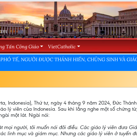
Nam
ng Tấn Công Giáo
VietCatholic
 PHÓ TẾ, NGƯỜI ĐƯỢC THÁNH HIẾN, CHỦNG SINH VÀ GIÁO
arta, Indonesia), Thứ tư, ngày 4 tháng 9 năm 2024, Đức Thá
iáo lý viên của Indonesia. Sau khi lắng nghe một số chứng t
ngài một lát. Ngài nói:
 mọi người, tôi muốn nói đôi điều. Các giáo lý viên đưa Giá
ến các linh mục và giám mục. Nhưng các giáo lý viên ở tuyến đ