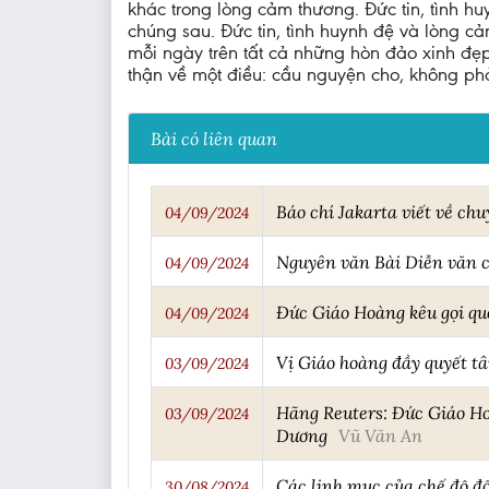
khác trong lòng cảm thương. Đức tin, tình hu
chúng sau. Đức tin, tình huynh đệ và lòng c
mỗi ngày trên tất cả những hòn đảo xinh đẹp
thận về một điều: cầu nguyện cho, không ph
Bài có liên quan
Báo chí Jakarta viết về ch
04/09/2024
Nguyên văn Bài Diễn văn c
04/09/2024
Đức Giáo Hoàng kêu gọi quố
04/09/2024
Vị Giáo hoàng đầy quyết t
03/09/2024
Hãng Reuters: Đức Giáo Ho
03/09/2024
Dương
Vũ Văn An
Các linh mục của chế độ đ
30/08/2024