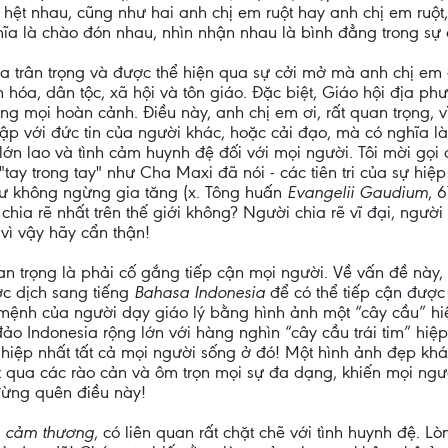
 hệt nhau, cũng như hai anh chị em ruột hay anh chị em ruộ
hĩa là chào đón nhau, nhìn nhận nhau là bình đẳng trong sự
ia trân trọng và được thể hiện qua sự cởi mở mà anh chị em g
 hóa, dân tộc, xã hội và tôn giáo. Đặc biệt, Giáo hội địa p
ong mọi hoàn cảnh. Điều này, anh chị em ơi, rất quan trọng, 
 lập với đức tin của người khác, hoặc cải đạo, mà có nghĩa 
ng lớn lao và tình cảm huynh đệ đối với mọi người. Tôi mời gọ
t "tay trong tay" như Cha Maxi đã nói - các tiên tri của sự hi
hư không ngừng gia tăng (x. Tông huấn
Evangelii Gaudium
, 
 chia rẽ nhất trên thế giới không? Người chia rẽ vĩ đại, ngườ
vì vậy hãy cẩn thận!
n trọng là phải cố gắng tiếp cận mọi người. Về vấn đề này,
ợc dịch sang tiếng
Bahasa Indonesia
để có thể tiếp cận được 
 mệnh của người dạy giáo lý bằng hình ảnh một “cây cầu” hiệ
đảo Indonesia rộng lớn với hàng nghìn “cây cầu trái tim” hiệ
 hiệp nhất tất cả mọi người sống ở đó! Một hình ảnh đẹp kh
t qua các rào cản và ôm trọn mọi sự đa dạng, khiến mọi người
 đừng quên điều này!
g cảm thương
, có liên quan rất chặt chẽ với tình huynh đệ. 