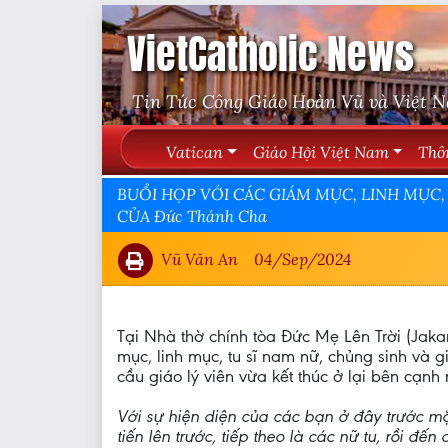
VietCatholic News
Tin Tức Công Giáo Hoàn Vũ và Việt 
Vatican
Giáo Hội Việt Nam
Thô
BUỔI HỌP VỚI CÁC GIÁM MỤC, LINH MỤC,
CỦA Đức Thánh Cha
Vũ Văn An
04/Sep/2024
Tại Nhà thờ chính tòa Đức Mẹ Lên Trời (Jak
mục, linh mục, tu sĩ nam nữ, chủng sinh và g
cầu giáo lý viên vừa kết thúc ở lại bên cạnh 
Với sự hiện diện của các bạn ở đây trước mặt
tiến lên trước, tiếp theo là các nữ tu, rồi đ