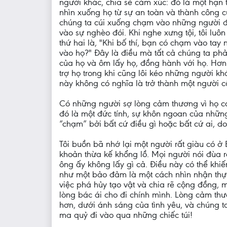
người khác, chia sẻ cảm xúc: đó là một hạn 
nhìn xuống họ từ sự an toàn và thành công c
chúng ta cúi xuống chạm vào những người đ
vào sự nghèo đói. Khi nghe xưng tội, tôi luôn
thứ hai là, "Khi bố thí, bạn có chạm vào t
vào họ?" Đây là điều mà tất cả chúng ta ph
của họ và ôm lấy họ, đồng hành với họ. Hơn
trợ họ trong khi cũng lôi kéo những người k
này không có nghĩa là trở thành một người cộ
Có những người sợ lòng cảm thương vì họ co
đó là một đức tính, sự khôn ngoan của nhữn
“chạm” bởi bất cứ điều gì hoặc bất cứ ai, d
Tôi buồn bã nhớ lại một người rất giàu có ở 
khoản thừa kế khổng lồ. Mọi người nói đùa r
ông ấy không lấy gì cả. Điều này có thể khi
như một bảo đảm là một cách nhìn nhận thực 
việc phá hủy tạo vật và chia rẽ cộng đồng, m
lòng bác ái cho đi chính mình. Lòng cảm thư
hơn, dưới ánh sáng của tình yêu, và chúng t
ma quỷ đi vào qua những chiếc túi!