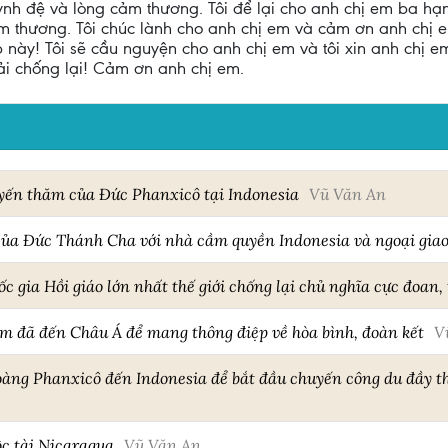
ynh đệ và lòng cảm thương. Tôi để lại cho anh chị em ba hạn
ảm thương. Tôi chúc lành cho anh chị em và cảm ơn anh chị 
 này! Tôi sẽ cầu nguyện cho anh chị em và tôi xin anh chị e
ải chống lại! Cảm ơn anh chị em.
uyến thăm của Đức Phanxicô tại Indonesia
Vũ Văn An
ủa Đức Thánh Cha với nhà cầm quyền Indonesia và ngoại gia
c gia Hồi giáo lớn nhất thế giới chống lại chủ nghĩa cực đoan
âm đã đến Châu Á để mang thông điệp về hòa bình, đoàn kết
V
àng Phanxicô đến Indonesia để bắt đầu chuyến công du đầy t
ộc tài Nicaragua
Vũ Văn An