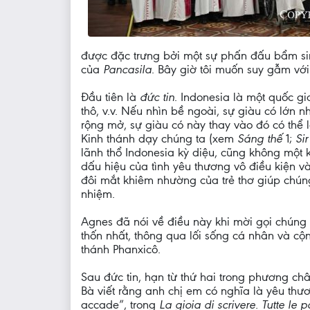
được đặc trưng bởi một sự phấn đấu bẩm sin
của
Pancasila
. Bây giờ tôi muốn suy gẫm với
Đầu tiên là
đức tin
. Indonesia là một quốc gi
thô, v.v. Nếu nhìn bề ngoài, sự giàu có lớn 
rộng mở, sự giàu có này thay vào đó có thể 
Kinh thánh dạy chúng ta (xem
Sáng thế
1;
Si
lãnh thổ Indonesia kỳ diệu, cũng không một
dấu hiệu của tình yêu thương vô điều kiện 
đôi mắt khiêm nhường của trẻ thơ giúp chún
nhiệm.
Agnes đã nói về điều này khi mời gọi chúng 
thốn nhất, thông qua lối sống cá nhân và cộ
thánh Phanxicô.
Sau đức tin, hạn từ thứ hai trong phương c
Bà viết rằng anh chị em có nghĩa là yêu thư
accade”, trong
La gioia di scrivere. Tutte le p