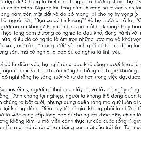
từ đẹp đẽ! Chúng ta biết rằng lòng cảm thương không hệ ở vi
ủa chính mình. Ngược lại, lòng cảm thương hệ ở việc xích lạ
ang nằm trên mặt đất và do đó mang lại cho họ hy vọng (x
 hỏi người lớn, "Bạn có bố thí không?" và họ thường trả lời, 
ay người ăn xin không? Bạn có nhìn vào mắt họ không? Hay b
ải học: lòng cảm thương có nghĩa là đau khổ, đồng hành vớ
 nữa, điều đó có nghĩa là ôm trọn những ước mơ và khát vọn
hác vào, mở rộng “mạng lưới” và ranh giới để tạo ra động lự
ng sản, mà có nghĩa là bác ái, có nghĩa là tình yêu.
i đó là điểm yếu, họ nghĩ rằng đau khổ cùng người khác là 
g người phục vụ lợi ích của riêng họ bằng cách giữ khoảng 
o đó nghĩ rằng họ sáng suốt và tự do hơn trong việc đạt được
Buenos Aires, người có thói quen lấy đi, và lấy đi, ngày càng
ằng, “Anh chàng tội nghiệp, người ta không thể đóng quan t
ến chúng ta bật cười, nhưng đừng quên rằng ma quỷ luôn đi v
tại không đúng. Điều duy trì thế giới không phải là những t
à là việc cung cấp lòng bác ái cho người khác. Đây chính là 
ơng không làm lu mờ viễn cảnh thực sự của cuộc sống. Ngược 
a nhìn mọi thứ rõ ràng hơn bằng con mắt của trái tim. Tôi m