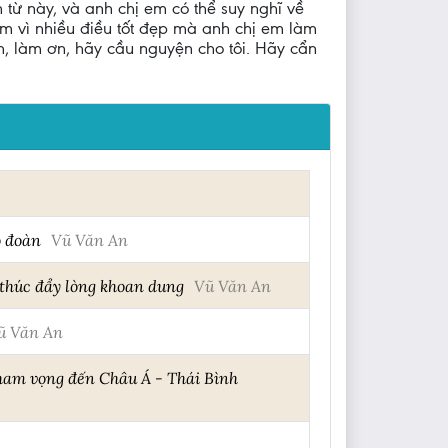
 từ này, và anh chị em có thể suy nghĩ về
em vì nhiều điều tốt đẹp mà anh chị em làm
m, làm ơn, hãy cầu nguyện cho tôi. Hãy cẩn
o đoàn
Vũ Văn An
, thúc đẩy lòng khoan dung
Vũ Văn An
ũ Văn An
ham vọng đến Châu Á - Thái Bình