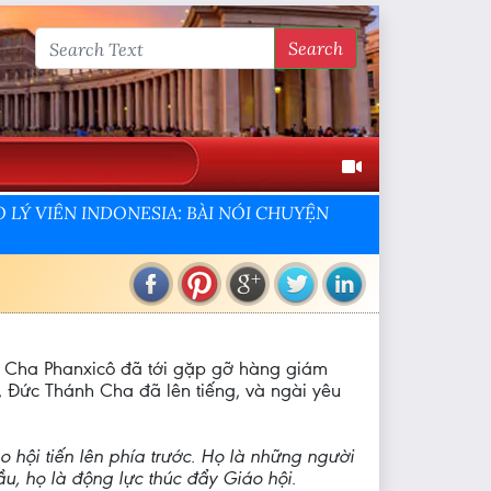
Search
 LÝ VIÊN INDONESIA: BÀI NÓI CHUYỆN
nh Cha Phanxicô đã tới gặp gỡ hàng giám
ừ, Đức Thánh Cha đã lên tiếng, và ngài yêu
o hội tiến lên phía trước. Họ là những người
ầu, họ là động lực thúc đẩy Giáo hội.