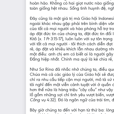
hoàn hảo. Không có hai giọt nước nào giống
toàn giống hệt nhau. Sống tình huynh đệ, ng
Đây cũng là một giá trị mà Giáo hội Indones
ngoài khác nhau gặp phải trên bình diện văn
của tất cả mọi người và hào phóng hỗ trợ tr
áp đặt đức tin của chúng ta, đặt đức tin đối
Kitô (x.
1 Pr
3:15-17), luôn luôn với sự tôn trọ
với tất cả mọi người - tôi thích cách diễn đạ
rẽ, áp đặt và khiêu khích lẫn nhau dường n
một điều: anh chị em có biết ai là người gây
Đấng hiệp nhất. Chính ma quỷ là kẻ chia rẽ, 
Như Sơ Rina đã nhắc nhở chúng ta, điều qua
Chúa mà cả các giáo lý của Giáo hội sẽ đư
chỉ ra nhu cầu tiếp cận mọi người, mô tả sứ
tôi nghĩ đến một viễn cảnh tuyệt vời ở quần 
hơn thế nữa là hàng triệu “cây cầu” như vậy
lồ gồm những sợi chỉ tình yêu vượt biển, vượ
Công vụ
4:32). Đó là ngôn ngữ của trái tim,
Bây giờ chúng ta đến với hạn từ thứ ba:
lòn