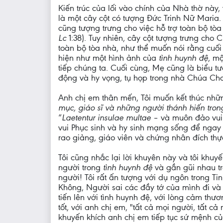
Kiến trúc của lối vào chính của Nhà thờ này
là một cây cột có tượng Đức Trinh Nữ Maria
cũng tượng trưng cho việc hỗ trợ toàn bộ tò
Lc
1:38). Tuy nhiên, cây cột tượng trưng ch
toàn bộ tòa nhà, như thể muốn nói rằng cuối
hiện như một hình ảnh của
tình huynh đệ
, m
tiếp chúng ta. Cuối cùng, Mẹ cũng là biểu 
động và hy vọng, tụ họp trong nhà Chúa Ch
Anh chị em thân mến, Tôi muốn kết thúc nhữ
mục, giáo sĩ và những người thánh hiến tron
“
Laetentur insulae multae
– và muôn đảo vui
vui Phục sinh và hy sinh mạng sống để ngay
rao giảng, giáo viên và chứng nhân đích thự
Tôi cũng nhắc lại lời khuyên này và tôi khu
người trong
tình huynh đệ
và gần gũi nhau t
người! Tôi rất ấn tượng với dụ ngôn trong 
Không, Người sai các đầy tớ của mình đi và
tiến lên với tình huynh đệ, với lòng cảm thư
tốt, với anh chị em, "tất cả mọi người, tất cả
khuyến khích anh chị em tiếp tục sứ mệnh củ