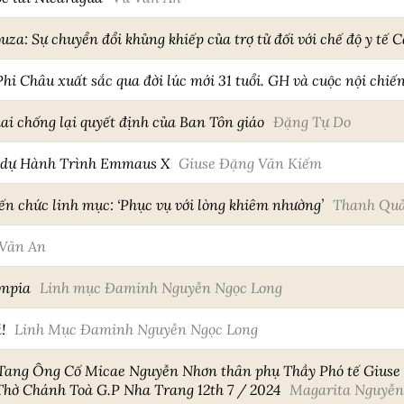
za: Sự chuyển đổi khủng khiếp của trợ tử đối với chế độ y tế 
hi Châu xuất sắc qua đời lúc mới 31 tuổi. GH và cuộc nội chi
i chống lại quyết định của Ban Tôn giáo
Đặng Tự Do
 dự Hành Trình Emmaus X
Giuse Đặng Văn Kiếm
ến chức linh mục: ‘Phục vụ với lòng khiêm nhường’
Thanh Quả
Văn An
ympia
Linh mục Đaminh Nguyễn Ngọc Long
!
Linh Mục Đaminh Nguyễn Ngọc Long
ang Ông Cố Micae Nguyễn Nhơn thân phụ Thầy Phó tế Giuse
 Thờ Chánh Toà G.P Nha Trang 12th 7 / 2024
Magarita Nguyễn