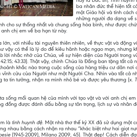
này là Đức
tin, Tình huyn
ba nhân đức thể hiện tốt c
một Giáo hội và tính cách 
những người đa dạng về sắ
h cho sự thống nhất và chung sống hòa bình, như được chứ
 anh chị em về ba hạn từ này.
a lớn, với nhiều tài nguyên thiên nhiên, về thực vật và động
như vậy có thể là lý do để kiêu hãnh hoặc ngạo mạn, nhưng khi
là lời nhắc nhở của Chúa, về sự hiện diện của Người trong vũ
r
42:15; 43:33). Thật vậy, chính Chúa là Đấng ban tặng tất cả
 khoảnh khắc nào trong cuộc sống của hàng triệu cư dân nơi
và vĩnh cửu của Người như một Người Cha. Nhìn vào tất cả 
g ta tin tưởng, nhận ra mình nhỏ bé và được yêu thương (x.
T
ta sống mối quan hệ của mình với tạo vật và với anh chị em 
ng đồng được đánh dấu bằng sự tôn trọng, lịch sự và nhân đạ
hâm là
tình huynh đệ
. Một nhà thơ thế kỷ XX đã sử dụng một cá
ơng nhau bằng cách nhận ra nhau “khác biệt như hai giọt nư
oesie
(1945-2009), Milano 2009, 45). Thật đẹp! Cách diễn đ