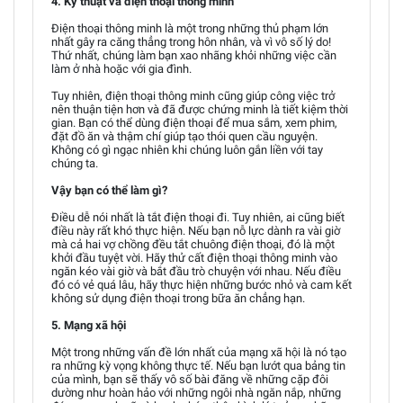
4. Kỹ thuật và điện thoại thông minh
Điện thoại thông minh là một trong những thủ phạm lớn
nhất gây ra căng thẳng trong hôn nhân, và vì vô số lý do!
Thứ nhất, chúng làm bạn xao nhãng khỏi những việc cần
làm ở nhà hoặc với gia đình.
Tuy nhiên, điện thoại thông minh cũng giúp công việc trở
nên thuận tiện hơn và đã được chứng minh là tiết kiệm thời
gian. Bạn có thể dùng điện thoại để mua sắm, xem phim,
đặt đồ ăn và thậm chí giúp tạo thói quen cầu nguyện.
Không có gì ngạc nhiên khi chúng luôn gắn liền với tay
chúng ta.
Vậy bạn có thể làm gì?
Điều dễ nói nhất là tắt điện thoại đi. Tuy nhiên, ai cũng biết
điều này rất khó thực hiện. Nếu bạn nỗ lực dành ra vài giờ
mà cả hai vợ chồng đều tắt chuông điện thoại, đó là một
khởi đầu tuyệt vời. Hãy thử cất điện thoại thông minh vào
ngăn kéo vài giờ và bắt đầu trò chuyện với nhau. Nếu điều
đó có vẻ quá lâu, hãy thực hiện những bước nhỏ và cam kết
không sử dụng điện thoại trong bữa ăn chẳng hạn.
5. Mạng xã hội
Một trong những vấn đề lớn nhất của mạng xã hội là nó tạo
ra những kỳ vọng không thực tế. Nếu bạn lướt qua bảng tin
của mình, bạn sẽ thấy vô số bài đăng về những cặp đôi
dường như hoàn hảo với những ngôi nhà ngăn nắp, những