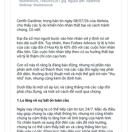
shutterstock_1885495261.jpg. Nguồn ảnh: Valentina
Shilkina/ Shutterstock
Cerith Gardiner, trong bản tin ngày 08/07/26 của Aleteia,
cho thấy các lý do khiến hôn nhân thất bại và cách tránh
chúng. Cô viết:
Đại đa số mọi người bước vào hôn nhân với ý định nó sẽ
kéo dài suốt đời. Tuy nhiên, theo Forbes Advisor, tỷ lệ ly hôn
của các cặp đôi ở Hoa Kỳ là 43% đối với các cuộc hôn nhân
đầu tiên. Các cuộc hôn nhân tiếp theo có xu hướng thất bại
với tỷ lệ thậm chí còn cao hơn.
Con số này rõ ràng là đáng báo động, nhưng nó phần nào
phản ánh một số thách thức mà các cặp đôi ngày nay phải
đối diện, thường do kỹ thuật mới và một thế giới trở nên “thu
nhỏ” hơn, nhưng cũng kém ổn định hơn.
Dưới đây là một số áp lực và căng thẳng mà các cặp đôi
phải chịu đựng, và một số cách để vượt qua chúng.
1.Lo lắng về sự bất ổn toàn cầu
Ngày nay chúng ta có thể tiếp cận tin tức 24/7. Mặc dù điều
này giúp chúng ta cập nhật thông tin, nhưng nó cũng khiến
chúng ta cảm thấy lo lắng hơn về tình trạng của hành tinh:
Từ chiến tranh và xung đột đến các vấn đề môi trường,
chúng ta có thể cảm thấy bất an và căng thẳng liên tục.
Điều này có tác động trực tiếp đến sức khỏe tinh thần của