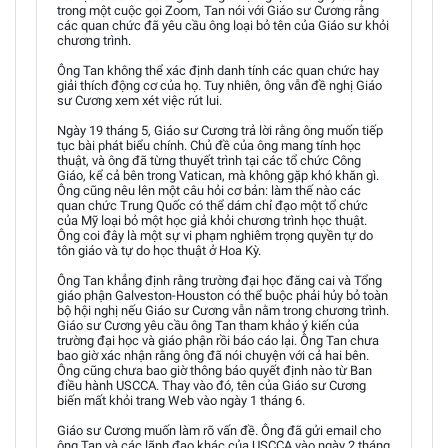
trong một cuộc gọi Zoom, Tan nói với Giáo sư Cương rằng
các quan chức đã yêu cầu ông loại bỏ tên của Giáo sư khỏi
chương trình.
Ông Tan không thể xác định danh tính các quan chức hay
giải thích động cơ của họ. Tuy nhiên, ông vẫn đề nghị Giáo
sư Cương xem xét việc rút lui.
Ngày 19 tháng 5, Giáo sư Cương trả lời rằng ông muốn tiếp
tục bài phát biểu chính. Chủ đề của ông mang tính học
thuật, và ông đã từng thuyết trình tại các tổ chức Công
Giáo, kể cả bên trong Vatican, mà không gặp khó khăn gì.
Ông cũng nêu lên một câu hỏi cơ bản: làm thế nào các
quan chức Trung Quốc có thể dám chỉ đạo một tổ chức
của Mỹ loại bỏ một học giả khỏi chương trình học thuật.
Ông coi đây là một sự vi phạm nghiêm trọng quyền tự do
tôn giáo và tự do học thuật ở Hoa Kỳ.
Ông Tan khẳng định rằng trường đại học đăng cai và Tổng
giáo phận Galveston-Houston có thể buộc phải hủy bỏ toàn
bộ hội nghị nếu Giáo sư Cương vẫn nằm trong chương trình.
Giáo sư Cương yêu cầu ông Tan tham khảo ý kiến của
trường đại học và giáo phận rồi báo cáo lại. Ông Tan chưa
bao giờ xác nhận rằng ông đã nói chuyện với cả hai bên.
Ông cũng chưa bao giờ thông báo quyết định nào từ Ban
điều hành USCCA. Thay vào đó, tên của Giáo sư Cương
biến mất khỏi trang Web vào ngày 1 tháng 6.
Giáo sư Cương muốn làm rõ vấn đề. Ông đã gửi email cho
ông Tan và các lãnh đạo khác của USCCA vào ngày 2 tháng