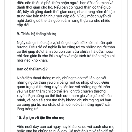
điều cần thiết là phải thừa nhận người bạn đời của mình và
dành thời gian cho họ. Nếu bạn có người thân có thể giúp
đỡ, hãy cố gắng dành thời gian cùng nhau trong năm để tập
trung vào bản thân như một cặp đôi. Ví dụ, một chuyến đi
nghỉ dưỡng có thể là nguồn cảm hứng thực sự cho nhiều
cặp đôi.
9. Thiếu hệ thống hỗ trợ
Ngày càng nhiều cặp vợ chồng chuyển đi khỏi thị trấn quê
hương. Điều đó có nghĩa là họ cũng rời xa những người thân
có thể giúp đỡ chăm sóc con cái, sửa chữa nhà cửa, hoặc
chỉ đơn giản là cho lời khuyên và một tách trà thân thiện khi
mọi việc khó khăn.
Bạn có thể làm gì?
Nhờ điện thoại thông minh, chúng ta có thể liên lạc với
những người thân yêu chỉ bằng một cú nhấp chuột. Điều
quan trọng là thường xuyên liên lạc với những người thân
yêu, và bạn thậm chí có thể lên lịch trò chuyện thường
xuyên. Bạn cũng có thể tích cực tham gia vào giáo xứ của
mình, và bạn sẽ sớm tìm thấy không chỉ những người bạn
có cùng giá trị, mà chắc chắn còn có cả những người sẵn
lòng trông trẻ.
10. Áp lực vô tận lên cha mẹ
Việc nuôi dạy con cái ngày nay khác xa so với cách cha mẹ
hoặc ông bà chúng ta nuôi dạy. Có một áp lực vô tận để trở