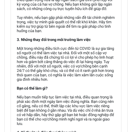
kỳ vọng của cả hai vợ chồng. Nếu bạn không giỏi lập ngân
sách, có những công cụ trực tuyến hữu ích để giúp đỡ.
Tuy nhiên, nếu bạn gặp phải những vấn đề tài chính nghiêm
trọng, việc tự mình giải quyết có thể rất khó khăn. Hãy tìm
kiếm sự trợ giúp từ bên ngoài để tìm ra giải pháp cho tình
huống của bạn.
3. Những thay đổi trong môi trường làm việc
Một trong những điều tích cực đến từ COVID là sự gia tăng
số người có thể làm việc tại nhà. Đối với một số cặp vợ
chồng, điều này đã chứng tỏ có lợi vì cho phép họ linh hoạt
hơn và giảm bớt căng thẳng do việc đi lại hàng ngày. Tuy
nhiên, đối với một số người, việc có vợ/chồng bên cạnh
24/7 có thể gây khó chịu, và có thể có ít ranh giới hơn trong
thói quen của bạn, có nghĩa là việc làm xâm lấn cuộc sống
gia đình nhiều hơn.
Bạn có thể làm gì?
Nếu bạn muốn tiếp tục làm việc tại nhà, điều quan trọng là
phải xác định một ngày làm việc đúng nghĩa. Bạn cũng nên
cố gắng, nếu có thể, thiết lập các khu vực làm việc riêng
biệt để bạn không ở gần nhau. Và dù việc chỉ ở nhà ăn trưa
có vẻ hấp dẫn, hãy thử gặp gỡ bạn bè hoặc đồng nghiệp để
bạn có thể cho vợ/chồng mình nghỉ ngơi và ra ngoài giao
lưu.