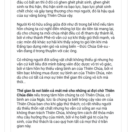
đâu có bất an thì ở đó có ghen ghét phát sinh, ghen ghét
sinh ra thù hận, thù hận sinh ra bạo lực, bạo lực phát sinh
chết chóc và gây tang thương cho mọi người, đó là hậu quả
của sự vắng bóng Thiên Chúa vậy.
Người Ki-tô hữu sống giữa đời như đi trong bể khổ nếu tâm
hồn chúng ta cứ nghĩ đến những lợi lộc do tiền tài mang lại,
dù cho chúng ta mỗi chúa nhật đều có đi tham dự thánh lễ,
bởi vì như thánh Phê-rô vẫn cứ sợ khi thấy gió thổi mạnh, và
các môn đệ khác sợ hãi khi thấy sóng to gió lớn khi mà
Đấng tạo dựng nên gió và sóng biển –Đức Chúa Giê-su -
vẫn đang ở trong thuyền với các ông.
Có những người đời sống vật chất không thiếu gì nhưng họ
vẫn cứ kết liễu đời mình bằng viên độc dược vô tri vô giác,
bởi vì tâm hồn họ thiếu vắng bình an của Thiên Chúa, bởi vì
tiền bạc không mua được sự bình an của Thiên Chúa, nên
dù cho có tất cả mọi sự trên thế gian thì cũng vô ích mà
thôi...
Thế gian là nơi biển cả mát mẻ cho những ai đợi chờ Thiên
Chúa đến
nếu trong tâm hồn chúng ta có Thiên Chúa, có
bình an của Ngài, tức là chúng ta biết trông cậy vào ơn của
Thiên Chúa ban cho khi gặp thử thách; có rất nhiều người
dù thiếu thốn vật chất nhưng họ vẫn cứ sống an vui mà
không than trách Thiên Chúa, không tìm cách để thỏa mãn
nhu cầu hưởng thụ của mình, bởi vì họ biết giá trị của hy
sinh, của thử thách là cao quý hơn tất cả mọi thứ ở trần
gian này.