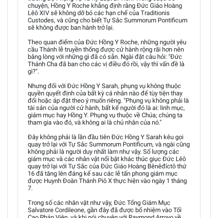
chuyện, Hồng Y Roche khẳng định rằng Đức Giáo Hoàng
Lêô XIV sẽ không dỡ bỏ các hạn chế của Traditionis
Custodes, và cũng cho biết Tự Sắc Summorum Pontificum
sẽ không được ban hành trở lại.
Theo quan điểm của Đức Hồng Y Roche, những người yêu
cầu Thánh lễ truyền thống được cử hành rộng rãi hơn nên
bằng lòng với những gì đã có sẵn. Ngài đặt câu hỏi: "Đức
Thánh Cha đã ban cho các vị điều đó rồi, vậy thì vấn đề là
gì?".
Nhưng đối với Đức Hồng Y Sarah, phụng vụ không thuộc
quyền quyết định của bất kỳ cá nhân nào để tùy tiện thay
đổi hoặc áp đặt theo ý muốn riêng. "Phụng vụ không phải là
tài sản của người cử hành, bất kể người đó là ai: linh mục,
giám mục hay Hồng Y. Phụng vụ thuộc về Chúa; chúng ta
tham gia vào đó, và không ai là chủ nhân của nó."
Đây không phải là lần đầu tiên Đức Hồng Y Sarah kêu gọi
quay trở lại với Tự Sắc Summorum Pontificum, và ngài cũng
không phải là người duy nhất làm như vậy. Số lượng các
giám mục và các nhân vật nổi bật khác thúc giục Đức Lêô
quay trở lại với Tự Sắc của Đức Giáo Hoàng Bênêđíctô thứ
16 đã tăng lên đáng kể sau các lễ tấn phong giám mục
được Huynh Đoàn Thánh Piô X thực hiện vào ngày 1 tháng
7.
Trong số các nhân vật như vậy, Đức Tổng Giám Mục
Salvatore Cordileone, gần đây đã được bổ nhiệm vào Tối
Cao Pháp Viện, và khi nói chuyện với Raymond Arroyo về