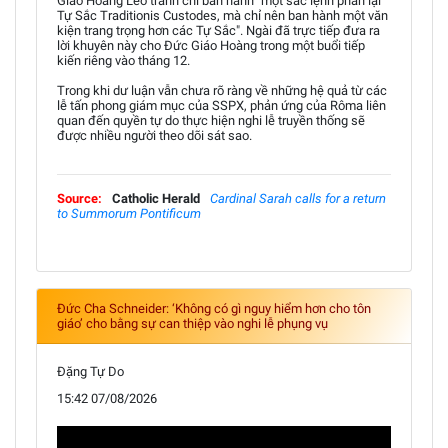
Giáo Hoàng Lêô tránh chỉ ban hành "một sắc lệnh phản lại
Tự Sắc Traditionis Custodes, mà chỉ nên ban hành một văn
kiện trang trọng hơn các Tự Sắc". Ngài đã trực tiếp đưa ra
lời khuyên này cho Đức Giáo Hoàng trong một buổi tiếp
kiến riêng vào tháng 12.
Trong khi dư luận vẫn chưa rõ ràng về những hệ quả từ các
lễ tấn phong giám mục của SSPX, phản ứng của Rôma liên
quan đến quyền tự do thực hiện nghi lễ truyền thống sẽ
được nhiều người theo dõi sát sao.
Source:
Catholic Herald
Cardinal Sarah calls for a return
to Summorum Pontificum
Đức Cha Schneider: ‘Không có gì nguy hiểm hơn cho tôn
giáo’ cho bằng sự can thiệp vào nghi lễ phụng vụ
Đặng Tự Do
15:42 07/08/2026