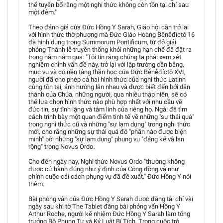
thể tuyên bố rằng một nghi thức không còn tồn tại chỉ sau
một đêm."
Theo đánh giá của Đức Hồng Y Sarah, Giáo hội cần trở lại
với hình thức thờ phượng mà Đức Giáo Hoàng Bênêđíctô 16
đã hình dung trong Summorum Pontificum, từ đó giải
phóng Thánh lễ truyền thống khỏi những hạn chế đã đặt ra
trong năm năm qua: "Tôi tin rằng chúng ta phải xem xét
nghiêm chỉnh vấn đề này, trở lại với lập trường cân bằng,
mục vụ và có nền tảng thần học của Đức Bênêđíctô XVI,
người đã cho phép cả hai hình thức của nghi thức Latinh
cùng tồn tại, ảnh hưởng lẫn nhau và được biết đến bởi dân
thánh của Chúa, những người, qua nhiều thập niên, sẽ có
thể lựa chọn hình thức nào phù hợp nhất với nhu cầu về
đức tin, sự tĩnh lặng và tâm linh của riêng họ. Ngài đã tìm
cách trình bày một quan điểm tinh tế về những "sự thái quá"
trong nghi thức cũ và những "sự lạm dụng" trong nghi thức
mới, cho rằng những sự thái quá đó "phần nào được biện
minh" bởi những "sự lạm dụng" phụng vụ "đáng kể và lan
rộng" trong Novus Ordo.
Cho đến ngày nay, Nghi thức Novus Ordo "thường không
được cử hành đúng như ý định của Công đồng và như
chính cuộc cải cách phụng vụ đã đề xuất," Đức Hồng Y nói
thêm.
Bài phỏng vấn của Đức Hồng Y Sarah được đăng tải chỉ vài
ngày sau khi tờ The Tablet đăng bài phỏng vấn Hồng Y
Arthur Roche, người kế nhiệm Đức Hồng Y Sarah làm tổng
trưởng Bộ Phụng Tự và Kỷ Luật Bí Tích. Trong cuộc trò