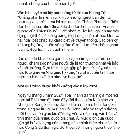
nhanh chóng của trí tuệ nhân tạo”.
Văn bản tuyên bố lấy cảm hứng từ lời của Khổng Tử —
“Chẳng phải là niềm vui khi có những người bạn đến từ
phương xa sao?” — và lời mời gọi của Thánh Phaolô — “hãy
đón tiếp nhau, như Chúa Kitô đã đón tiếp anh em, vì vinh
quang của Thiên Chúa” — để nhận ra “lời kêu gọi chung xây
dựng một thế giới công bằng, tôn trọng, nhân ái, hòa bình và
hài hòa” bất chấp sự khác biệt về truyền thống. Các bên ký
kết ủng hộ “một cuộc sống đạo đức”, dựa trên khôn ngoan
luân lý, đức hạnh và trách nhiệm.
Các chủ đề khác bao gồm bảo vệ phẩm giá của mỗi con
người, chăm sóc những người dễ bị tổn thương nhất và bảo
vệ môi trường. Dựa trên “cuộc gặp gỡ lịch sử” này, các tín
hữu Kitô giáo và Nho giáo hy vọng “sự phát triển tình hữu
nghị, sự hiểu biết lẫn nhau và hợp tác”.
Một quá trình được khởi xướng vào năm 2024
Ngay từ tháng 3 năm 2024, Tòa Thánh đã tham gia một hội
nghị tại Đài Loan để thúc đẩy đối thoại giữa Kitô giáo và
Nho giáo. Sáng kiến này đánh dấu một bước tiến đáng kể
trong sự giao lưu giữa Giáo Hội Công Giáo và truyền thống
triết học và tôn giáo lâu đời này, vốn là nền tảng văn hóa và
tinh thần của nhiều quốc gia châu Á. Mục đích của cuộc
gặp gỡ là “xây dựng các hướng dẫn chính thức cho các tín
hữu Công Giáo tham gia đối thoại với những người theo Nho
giáo”.