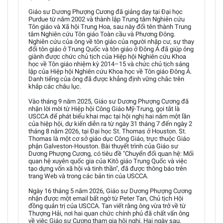
Giáo sư Dương Phượng Cương đã giảng dạy tại Đại học
Purdue từ năm 2002 và thành lập Trung tâm Nghiên cứu
Tôn giáo và Xã hội Trung Hoa, sau này đổi tên thành Trung
tâm Nghiên cứu Tôn giáo Toàn cầu và Phương Đông.
Nghiên cứu của ông về tôn giáo của người nhập cư, sự thay
đổi tôn giáo ở Trung Quốc và tôn giáo ở Đông Á đã giúp ông
giành được chức chủ tịch của Hiệp hội Nghiên cứu Khoa
học về Tôn giáo nhiệm kỳ 2014–15 và chức chủ tịch sáng
lập của Hiệp hội Nghiên cứu Khoa học về Tôn giáo Đông Á.
Danh tiếng của ông đã được khẳng định vững chắc trên
khắp các châu lục.
Vào tháng 9 năm 2025, Giáo sư Dương Phượng Cương đã
nhận lời mời từ Hiệp hội Công Giáo Mỹ-Trung, gọi tắt là
USCCA để phát biểu khai mạc tại hội nghị hai năm một lần
của hiệp hội, dự kiến diễn ra từ ngày 31 tháng 7 đến ngày 2
tháng 8 năm 2026, tại Đại học St. Thomas ở Houston. St.
Thomas là một cơ sở giáo dục Công Giáo, trực thuộc Giáo
phận Galveston-Houston. Bài thuyết trình của Giáo sư
Dương Phượng Cương, có tiêu đề "Chuyển đổi quan hệ: Mối
quan hệ xuyên quốc gia của Kitô giáo Trung Quốc và việc
tạo dựng vốn xã hội và tinh thần", đã được thông báo trên
trang Web và trong các bản tin của USCCA.
Ngày 16 tháng 5 năm 2026, Giáo sư Dương Phượng Cương
nhận được một email bất ngờ từ Peter Tan, Chủ tịch Hội
đồng quản trị của USCCA. Tan viết rằng ông vừa trở về từ
Thượng Hải, nơi hai quan chức chính phủ đã chất vấn ông
về việc Giáo sư Cương tham gia hội nghị. Hai ngày sau,