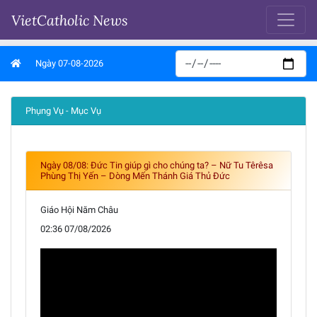
VietCatholic News
Ngày 07-08-2026
Phụng Vụ - Mục Vụ
Ngày 08/08: Đức Tin giúp gì cho chúng ta? – Nữ Tu Têrêsa
Phùng Thị Yến – Dòng Mến Thánh Giá Thủ Đức
Giáo Hội Năm Châu
02:36 07/08/2026