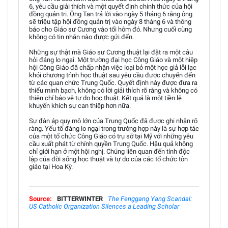
6, yêu cầu giải thích và một quyết định chính thức của hội
đồng quản trị. Ông Tan trả lời vào ngày 5 tháng 6 rằng ông
sẽ triệu tập hội đồng quản trị vào ngày 8 tháng 6 và thông
báo cho Giáo sư Cương vào tối hôm đó. Nhưng cuối cùng
không có tin nhắn nào được gửi đến.
Những sự thật mà Giáo sư Cương thuật lại đặt ra một câu
hỏi đáng lo ngại. Một trường đại học Công Giáo và một hiệp
hội Công Giáo đã chấp nhận việc loại bỏ một học giả lỗi lạc
khỏi chương trình học thuật sau yêu cầu được chuyển đến
từ các quan chức Trung Quốc. Quyết định này được đưa ra
thiếu minh bạch, không có lời giải thích rõ ràng và không có
thiện chí bảo vệ tự do học thuật. Kết quả là một tiền lệ
khuyến khích sự can thiệp hơn nữa.
Sự đàn áp quy mô lớn của Trung Quốc đã được ghi nhận rõ
ràng. Yếu tố đáng lo ngại trong trường hợp này là sự hợp tác
của một tổ chức Công Giáo có trụ sở tại Mỹ với những yêu
cầu xuất phát từ chính quyền Trung Quốc. Hậu quả không
chỉ giới hạn ở một hội nghị. Chúng liên quan đến tính độc
lập của đời sống học thuật và tự do của các tổ chức tôn
giáo tại Hoa Kỳ.
Source:
BITTERWINTER
The Fenggang Yang Scandal:
US Catholic Organization Silences a Leading Scholar