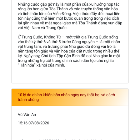
Những cuộc gặp gỡ này là một phần của xu hướng hợp tác
rộng lớn hơn giữa Tòa Thánh và các truyền thống văn hóa
và tinh thần lớn của Viễn Đông. Việc thúc đẩy đối thoại liên
tôn này cũng thể hiện một bước quan trọng trong việc xích
lại gần nhau về mặt ngoại giao mà Tòa Thánh đang vun đắp
với Việt Nam và Trung Quốc.
Ở Trung Quốc, Khổng Tử – một triết gia Trung Quốc sống
vào thế kỷ thứ 6 và thứ 5 trước Công nguyên – là một nhân
vật trung tâm, và trường phái Nho giáo đã đóng vai trò là
nền tảng tôn giáo và văn hóa của đất nước trong nhiều thế
kỷ. Ngày nay, Chủ tịch Tập Cận Bình đã coi Nho giáo là một
trong những trụ cột trong chính sách dân tộc chủ nghĩa
“Hán hóa” xã hội của mình.
10 lý do chính khiến hôn nhân ngày nay thất bại và cách
tránh chúng
Vũ Văn An
15:16 07/08/2026