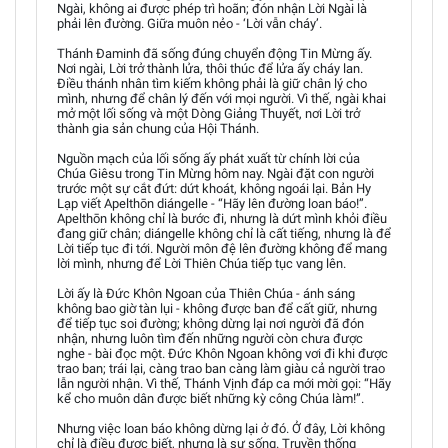
Ngài, không ai được phép trì hoãn; đón nhận Lời Ngài là
phải lên đường. Giữa muôn nẻo - ‘Lời vẫn cháy’.
Thánh Đaminh đã sống đúng chuyển động Tin Mừng ấy.
Nơi ngài, Lời trở thành lửa, thôi thúc để lửa ấy cháy lan.
Điều thánh nhân tìm kiếm không phải là giữ chân lý cho
mình, nhưng để chân lý đến với mọi người. Vì thế, ngài khai
mở một lối sống và một Dòng Giảng Thuyết, nơi Lời trở
thành gia sản chung của Hội Thánh.
Nguồn mạch của lối sống ấy phát xuất từ chính lời của
Chúa Giêsu trong Tin Mừng hôm nay. Ngài đặt con người
trước một sự cắt đứt: dứt khoát, không ngoái lại. Bản Hy
Lạp viết Apelthōn diángelle - “Hãy lên đường loan báo!”.
Apelthōn không chỉ là bước đi, nhưng là dứt mình khỏi điều
đang giữ chân; diángelle không chỉ là cất tiếng, nhưng là để
Lời tiếp tục đi tới. Người môn đệ lên đường không để mang
lời mình, nhưng để Lời Thiên Chúa tiếp tục vang lên.
Lời ấy là Đức Khôn Ngoan của Thiên Chúa - ánh sáng
không bao giờ tàn lụi - không được ban để cất giữ, nhưng
để tiếp tục soi đường; không dừng lại nơi người đã đón
nhận, nhưng luôn tìm đến những người còn chưa được
nghe - bài đọc một. Đức Khôn Ngoan không vơi đi khi được
trao ban; trái lại, càng trao ban càng làm giàu cả người trao
lẫn người nhận. Vì thế, Thánh Vịnh đáp ca mới mời gọi: “Hãy
kể cho muôn dân được biết những kỳ công Chúa làm!”.
Nhưng việc loan báo không dừng lại ở đó. Ở đây, Lời không
chỉ là điều được biết, nhưng là sự sống. Truyền thống