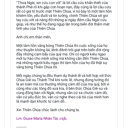
“Thưa Ngài, xin cứu con với” là lời cầu cứu khẩn thiết của
thánh Phê-rô khi gặp cơn hoạn nạn, đây cũng là lời cầu cứu
rất có giá trị trước mặt Thiên Chúa, vì nó bày tỏ một tâm hồn
khiêm tốn, yếu đuối và tin tưởng, chính Thiên Chúa sẽ giơ
tay cứu vớt và nâng đỡ những ai ngày đêm cầu Ngài cứu
giúp, và như thế họ đang ngụp lặn trong biển đời thấm mát
tình yêu của Thiên Chúa.
Anh chị em thân mến,
Một tâm hồn vắng bóng Thiên Chúa thì cuộc sống của họ
như thuyền không lái, lênh đênh trôi giạt trên biển đời rộng
đầy những cạm bẩy của quỷ ma. Chỉ có người kiêu ngạo
mới tự hào cho mình sống mà không cần đến Thiên Chúa,
mà những người kiêu ngạo thì tâm hồn của họ đã thật sự
vắng bóng Thiên Chúa rồi.
Mỗi ngày chúng ta đều tham dự thánh lễ và kết hợp với Đức
Chúa Giê-su Thánh Thể khi rước lễ, nhưng đừng tưởng đó
là an toàn mà coi thường những cám dỗ của ma quỷ, bởi vì
cũng như các tông đồ xưa kia, ở bên Đức Chúa Giê-su và
cùng đồng bàn với Ngài, nhưng vẫn cứ sa chước cám dỗ,
vẫn cứ yếu đức tin, vẫn cứ nghe theo cái tôi của mình hơn
là mạnh dạn khước từ cám dỗ...
Xin Thiên Chúa chúc lành cho chúng ta.
Lm. Giuse Maria Nhân Tài, csjb.
---------