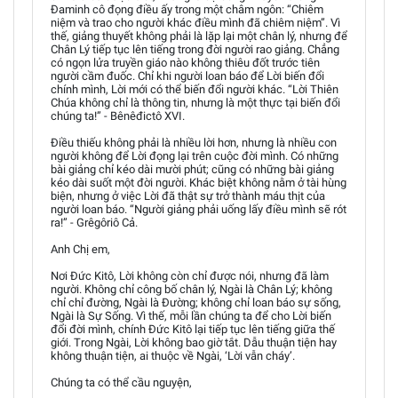
Đaminh cô đọng điều ấy trong một châm ngôn: “Chiêm
niệm và trao cho người khác điều mình đã chiêm niệm”. Vì
thế, giảng thuyết không phải là lặp lại một chân lý, nhưng để
Chân Lý tiếp tục lên tiếng trong đời người rao giảng. Chẳng
có ngọn lửa truyền giáo nào không thiêu đốt trước tiên
người cầm đuốc. Chỉ khi người loan báo để Lời biến đổi
chính mình, Lời mới có thể biến đổi người khác. “Lời Thiên
Chúa không chỉ là thông tin, nhưng là một thực tại biến đổi
chúng ta!” - Bênêđictô XVI.
Điều thiếu không phải là nhiều lời hơn, nhưng là nhiều con
người không để Lời đọng lại trên cuộc đời mình. Có những
bài giảng chỉ kéo dài mười phút; cũng có những bài giảng
kéo dài suốt một đời người. Khác biệt không nằm ở tài hùng
biện, nhưng ở việc Lời đã thật sự trở thành máu thịt của
người loan báo. “Người giảng phải uống lấy điều mình sẽ rót
ra!” - Grêgôriô Cả.
Anh Chị em,
Nơi Đức Kitô, Lời không còn chỉ được nói, nhưng đã làm
người. Không chỉ công bố chân lý, Ngài là Chân Lý; không
chỉ chỉ đường, Ngài là Đường; không chỉ loan báo sự sống,
Ngài là Sự Sống. Vì thế, mỗi lần chúng ta để cho Lời biến
đổi đời mình, chính Đức Kitô lại tiếp tục lên tiếng giữa thế
giới. Trong Ngài, Lời không bao giờ tắt. Dẫu thuận tiện hay
không thuận tiện, ai thuộc về Ngài, ‘Lời vẫn cháy’.
Chúng ta có thể cầu nguyện,