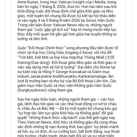
Anne Kurian, trong mục Vatican Insight của I.Media, trong
bản tin ngày 7 tháng 8, 2026, đưa tin: Hơn hai năm sau khi
khởi động cuộc đối thoại định chế giữa Kitô giáo và Nho
giáo, một tuyên bố chung đã được ký kết tại hội thảo diễn
ra vào ngày 4 và 5 tháng 8 năm 2026 tại Seoul, Hàn Quốc.
Trong văn bản được Vatican News nêu ra, những người
tham gia “cuộc gặp gỡ lịch sử” bày tỏ mong muốn tiếp tục
thúc đẩy mối quan hệ gần gũi hơn giữa hai truyền thống tư
tưởng và tâm linh.
Cuộc “Đối thoại Chính thức” song phương đầu tiên được tổ
chức tại Đại học Công Giáo Sogang ở Seoul, với chủ đề:
“Trời Mới, Đất Mới và Đại Hòa Hợp/Đại Thống Nhất (大同
Datong/Dae-dong): Đối thoại giữa Nho giáo và Kitô giáo vì
việc xây dựng một xã hội lý tưởng”. Đại diện cho Rome tại
sự kiện này là Hồng Y George Koovakad và Giám mục
Indunil Janakaratne Kodithuwakku Kankanamalage, lần
lượt là trưởng ban và thư ký của Bộ Đối thoại Liên tôn. Các
giám mục Hàn Quốc và Học viện Khổng giáo Hàn Quốc
(Sungkyunkwan) cũng tham gia.
Sau hai ngày thảo luận, những người tham gia — các học
giả, lãnh đạo tôn giáo và các nhà hoạt động cơ sở từ châu
Á, châu Âu và Bắc Mỹ — đã ký một tuyên bố chung kêu gọi
“sự hợp tác liên tục giữa Kitô hữu và Khổng giáo” để giải
quyết “những thách thức cấp bách” của thế giới ngày nay.
Theo Vatican News, Kitô hữu và Khổng giáo đã cùng nhau
xác định những tệ nạn đương thời, bao gồm “sự phân mảnh
xã hội, sự cô đơn, di cư cưỡng bức, bất bình đẳng, suy thoái
môi trường, chiến tranh, phân biệt đối xử và sự phát triển