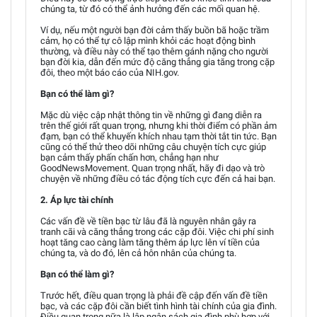
chúng ta, từ đó có thể ảnh hưởng đến các mối quan hệ.
Ví dụ, nếu một người bạn đời cảm thấy buồn bã hoặc trầm
cảm, họ có thể tự cô lập mình khỏi các hoạt động bình
thường, và điều này có thể tạo thêm gánh nặng cho người
bạn đời kia, dẫn đến mức độ căng thẳng gia tăng trong cặp
đôi, theo một báo cáo của NIH.gov.
Bạn có thể làm gì?
Mặc dù việc cập nhật thông tin về những gì đang diễn ra
trên thế giới rất quan trọng, nhưng khi thời điểm có phần ảm
đạm, bạn có thể khuyến khích nhau tạm thời tắt tin tức. Bạn
cũng có thể thử theo dõi những câu chuyện tích cực giúp
bạn cảm thấy phấn chấn hơn, chẳng hạn như
GoodNewsMovement. Quan trọng nhất, hãy đi dạo và trò
chuyện về những điều có tác động tích cực đến cả hai bạn.
2. Áp lực tài chính
Các vấn đề về tiền bạc từ lâu đã là nguyên nhân gây ra
tranh cãi và căng thẳng trong các cặp đôi. Việc chi phí sinh
hoạt tăng cao càng làm tăng thêm áp lực lên ví tiền của
chúng ta, và do đó, lên cả hôn nhân của chúng ta.
Bạn có thể làm gì?
Trước hết, điều quan trọng là phải đề cập đến vấn đề tiền
bạc, và các cặp đôi cần biết tình hình tài chính của gia đình.
Điều quan trọng nữa là lập ngân sách gia đình phù hợp với