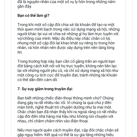
đã là nguyên nhân của một số vụ ly hôn trong những năm
gần đây.
Bạn có thể làm gì?
Trong khi một số cặp đôi chia sẻ tài khoản để tạo ra một
thói quen minh bạch trong việc sử dụng mạng xã hội, những
người khác lại vui vẻ chia sẻ những gì họ làm trực tuyến với
vợ/chồng của mình. Mặc dù điều này chắc chắn có lợi,
nhưng một số cặp đôi lại khao khát sự riêng tư trong hôn
nhân, và hôn nhân nên được xây dựng trên nền tảng lòng
tin.
Trong trường hợp này, bạn cần cố gắng trấn an người bạn
đời bằng cách kết nối với họ trực tuyến, không nên liên lạc
lại với những người yêu cũ, và chỉ sử dụng mạng xã hội như
một công cụ tích cực để truyền đạt, tránh những tài khoản
có thể dẫn đến cám dỗ.
7. Sự suy giảm trong truyền đạ
t
Bạn biết những chiếc điện thoại thông minh chứ? Chúng
đang gây ra rất nhiều rắc rối. Vì chúng ta quá chú ý đến
màn hình, nghệ thuật trò chuyện dường như bị mai một.
Chắc chắn bạn đã nhận thấy khi ra ngoài rằng có rất nhiều
cặp đôi đến nhà hàng mà hầu như không nói chuyện với
nhau, chỉ chăm chăm nhìn vào điện thoại.
Nếu mọi người quên cách truyền đạt, cặp đôi chắc chắn sẽ
gặp nguy hiểm. Kết quả có thể là sự gia tăng những hiểu