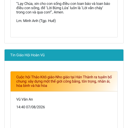
“Lạy Chúa, xin cho con sống điều con loan báo và loan báo
điều con sống, để ‘Lời Bừng Lửa’ luôn là ‘Lời vẫn cháy’
trong con và qua con!”, Amen.
Lm. Minh Anh (Tgp. Huế)
Tin Giáo Hội Hoàn Vũ
Cuộc hội Thảo Kitô giáo-Nho giáo tại Hán Thành ra tuyên bố
chung: xây dựng một thế giới công bằng, tôn trọng, nhân ái,
hòa bình và hài hòa
Vũ Văn An
14:40 07/08/2026