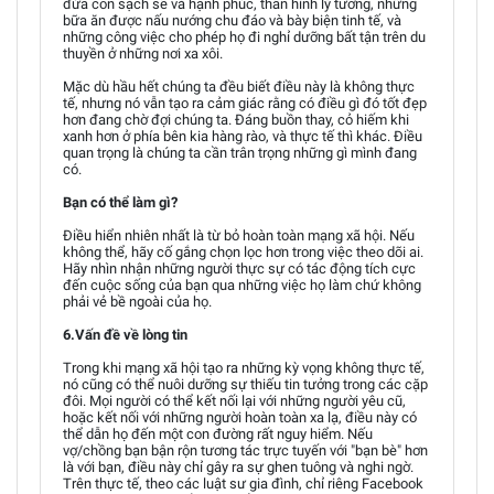
đứa con sạch sẽ và hạnh phúc, thân hình lý tưởng, những
bữa ăn được nấu nướng chu đáo và bày biện tinh tế, và
những công việc cho phép họ đi nghỉ dưỡng bất tận trên du
thuyền ở những nơi xa xôi.
Mặc dù hầu hết chúng ta đều biết điều này là không thực
tế, nhưng nó vẫn tạo ra cảm giác rằng có điều gì đó tốt đẹp
hơn đang chờ đợi chúng ta. Đáng buồn thay, cỏ hiếm khi
xanh hơn ở phía bên kia hàng rào, và thực tế thì khác. Điều
quan trọng là chúng ta cần trân trọng những gì mình đang
có.
Bạn có thể làm gì?
Điều hiển nhiên nhất là từ bỏ hoàn toàn mạng xã hội. Nếu
không thể, hãy cố gắng chọn lọc hơn trong việc theo dõi ai.
Hãy nhìn nhận những người thực sự có tác động tích cực
đến cuộc sống của bạn qua những việc họ làm chứ không
phải vẻ bề ngoài của họ.
6.Vấn đề về lòng tin
Trong khi mạng xã hội tạo ra những kỳ vọng không thực tế,
nó cũng có thể nuôi dưỡng sự thiếu tin tưởng trong các cặp
đôi. Mọi người có thể kết nối lại với những người yêu cũ,
hoặc kết nối với những người hoàn toàn xa lạ, điều này có
thể dẫn họ đến một con đường rất nguy hiểm. Nếu
vợ/chồng bạn bận rộn tương tác trực tuyến với "bạn bè" hơn
là với bạn, điều này chỉ gây ra sự ghen tuông và nghi ngờ.
Trên thực tế, theo các luật sư gia đình, chỉ riêng Facebook