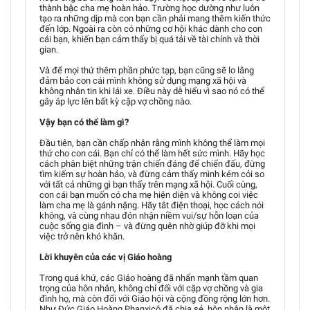
thành bậc cha mẹ hoàn hảo. Trường học dường như luôn
tạo ra những dịp mà con bạn cần phải mang thêm kiến thức
đến lớp. Ngoài ra còn có những cơ hội khác dành cho con
cái bạn, khiến bạn cảm thấy bị quá tải về tài chính và thời
gian.
Và để mọi thứ thêm phần phức tạp, bạn cũng sẽ lo lắng
đảm bảo con cái mình không sử dụng mạng xã hội và
không nhắn tin khi lái xe. Điều này dễ hiểu vì sao nó có thể
gây áp lực lên bất kỳ cặp vợ chồng nào.
Vậy bạn có thể làm gì?
Đầu tiên, bạn cần chấp nhận rằng mình không thể làm mọi
thứ cho con cái. Bạn chỉ có thể làm hết sức mình. Hãy học
cách phân biệt những trận chiến đáng để chiến đấu, đừng
tìm kiếm sự hoàn hảo, và đừng cảm thấy mình kém cỏi so
với tất cả những gì bạn thấy trên mạng xã hội. Cuối cùng,
con cái bạn muốn có cha mẹ hiện diện và không coi việc
làm cha mẹ là gánh nặng. Hãy tắt điện thoại, học cách nói
không, và cùng nhau đón nhận niềm vui/sự hỗn loạn của
cuộc sống gia đình – và đừng quên nhờ giúp đỡ khi mọi
việc trở nên khó khăn.
Lời khuyên của các vị Giáo hoàng
Trong quá khứ, các Giáo hoàng đã nhấn mạnh tầm quan
trọng của hôn nhân, không chỉ đối với cặp vợ chồng và gia
đình họ, mà còn đối với Giáo hội và cộng đồng rộng lớn hơn.
Như Đức Giáo Hoàng Phanxicô đã chia sẻ, hôn nhân là một