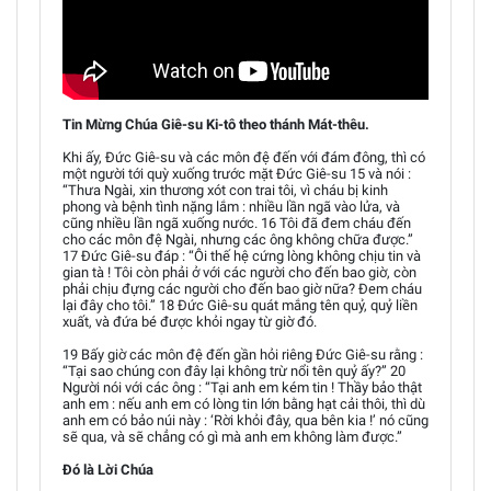
Tin Mừng Chúa Giê-su Ki-tô theo thánh Mát-thêu.
Khi ấy, Đức Giê-su và các môn đệ đến với đám đông, thì có
một người tới quỳ xuống trước mặt Đức Giê-su 15 và nói :
“Thưa Ngài, xin thương xót con trai tôi, vì cháu bị kinh
phong và bệnh tình nặng lắm : nhiều lần ngã vào lửa, và
cũng nhiều lần ngã xuống nước. 16 Tôi đã đem cháu đến
cho các môn đệ Ngài, nhưng các ông không chữa được.”
17 Đức Giê-su đáp : “Ôi thế hệ cứng lòng không chịu tin và
gian tà ! Tôi còn phải ở với các người cho đến bao giờ, còn
phải chịu đựng các người cho đến bao giờ nữa? Đem cháu
lại đây cho tôi.” 18 Đức Giê-su quát mắng tên quỷ, quỷ liền
xuất, và đứa bé được khỏi ngay từ giờ đó.
19 Bấy giờ các môn đệ đến gần hỏi riêng Đức Giê-su rằng :
“Tại sao chúng con đây lại không trừ nổi tên quỷ ấy?” 20
Người nói với các ông : “Tại anh em kém tin ! Thầy bảo thật
anh em : nếu anh em có lòng tin lớn bằng hạt cải thôi, thì dù
anh em có bảo núi này : ‘Rời khỏi đây, qua bên kia !’ nó cũng
sẽ qua, và sẽ chẳng có gì mà anh em không làm được.”
Đó là Lời Chúa