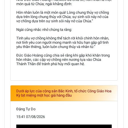
món quà từ Chúa; ngài khẳng định:
Hôn nhân luôn là một món quà! Lòng chung thủy vợ chồng
dựa trên lòng chung thủy với Chúa; sự sinh sôi nảy nở của
vợ chồng dựa trên sự sinh sôi nảy nở của Chúa.”
Ngài cũng nhắc nhở chúng ta rằng:
Tình yêu vợ chồng không thể tách rời khỏi chính hôn nhân,
nơi tình yêu con người mong manh và hữu hạn gặp gỡ tình
yêu thần thiêng, luôn luôn chung thủy và nhân từ.”
Đức Giáo Hoàng cũng chia sẻ rằng khi gặp khó khăn trong
hôn nhân, các cặp vợ chồng nên nương tựa vào Chúa
Thánh Thần để tránh phá hủy mối quan hệ.
Dưới áp lực của cộng sản Bắc Kinh, tổ chức Công Giáo Hoa
Kỳ bịt miệng một học giả hàng đầu
Đặng Tự Do
15:41 07/08/2026