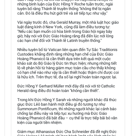
những bình luận của Đức Hồng Y Roche tuần trước, ngài
tuyên bố rằng Thánh lễ truyền thống "không thể bị ngăn
cản. Đó là điều thu hút giới trẻ và sẽ tiếp tục như vậy."
Vài ngày trước đó, cha Gerald Murray, một nhà luật học giáo
luật đáng kính ở New York, cũng đã làm điều tương tự:
"Nếu các bạn muốn có hòa bình trong Giáo hội ngay bây
giờ, hãy nói với Đức Giáo Hoàng rằng đã đến lúc nới lỏng
các hạn chế đối với Thánh lễ Latinh truyền thống."
Nhiều tuyên bố từ Vatican liên quan đến Tự Sắc Traditionis
Custodes khẳng định rằng những hạn chế của Đức Giáo
Hoàng Phanxicô là cần thiết dựa trên kết quả một cuộc
khảo sát do Bộ Giáo lý Đức tin thực hiện; nhưng những tiết
lộ về phản hồi từ hàng giám mục toàn cầu cho thấy không
có hạn chế nào như vậy là cần thiết hoặc thậm chí được coi
là hữu ích. Trên thực tế, đa số lại nghĩ hoàn toàn ngược lại.
Đức Hồng Y Gerhard Müller mới đây đã nói với tờ Catholic
Herald rằng điều đó hoàn toàn "không cần thiết".
Trong khi Đức Hồng Y Sarah và những người khác đã thúc
giục Đức Lêô ban hành một điều gì đó tương tự như
Summorum Pontificum, thì những người khác lại cảnh báo
chống lại điều này và tiếp tục xu hướng mà Đức Giáo
Hoàng Phanxicô đã bắt đầu – cụ thể là trực tiếp bãi bỏ văn
kiện của người tiền nhiệm.
Giám mục Athanasius Đức Cha Schneider đã đề nghị Đức