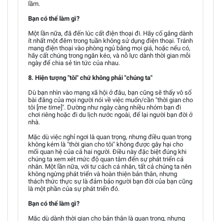
lầm.
Bạn có thể làm gì?
Một lần nữa, đã đến lúc cất điện thoại đi. Hãy cố gắng dành
ít nhất một đêm trong tuần không sử dụng điện thoại. Tránh
mang điện thoại vào phòng ngủ bằng mọi giá, hoặc nếu có,
hãy cất chúng trong ngăn kéo, và nỗ lực dành thời gian mỗi
ngày để chia sẻ tin tức của nhau.
8. Hiện tượng "tôi" chứ không phải "chúng ta"
Dù bạn nhìn vào mạng xã hội ở đâu, bạn cũng sẽ thấy vô số
bài đăng của mọi người nói về việc muốn/cần "thời gian cho
tôi [
me time
]". Dường như ngày càng nhiều nhóm bạn đi
chơi riêng hoặc đi du lịch nước ngoài, để lại người bạn đời ở
nhà.
Mặc dù việc nghỉ ngơi là quan trọng, nhưng điều quan trọng
không kém là "thời gian cho tôi" không được gây hại cho
mối quan hệ của cả hai người. Điều này đặc biệt đúng khi
chúng ta xem xét mức độ quan tâm đến sự phát triển cá
nhân. Một lần nữa, với tư cách cá nhân, tất cả chúng ta nên
không ngừng phát triển và hoàn thiện bản thân, nhưng
thách thức thực sự là đảm bảo người bạn đời của bạn cũng
là một phần của sự phát triển đó.
Bạn có thể làm gì?
Mặc dù dành thời gian cho bản thân là quan trọng, nhưng