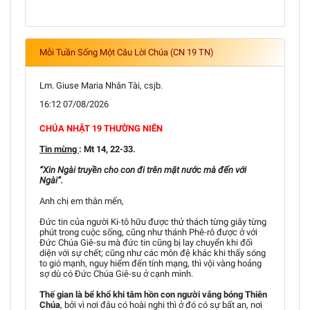
Mỗi Tuần Sống Một Câu Lời Chúa (CN 19 TN)
Lm. Giuse Maria Nhân Tài, csjb.
16:12 07/08/2026
CHÚA NHẬT 19 THƯỜNG NIÊN
Tin mừng
: Mt 14, 22-33.
“Xin Ngài truyền cho con đi trên mặt nước mà đến với
Ngài”.
Anh chị em thân mến,
Đức tin của người Ki-tô hữu được thử thách từng giây từng
phút trong cuộc sống, cũng như thánh Phê-rô được ở với
Đức Chúa Giê-su mà đức tin cũng bị lay chuyển khi đối
diện với sự chết; cũng như các môn đệ khác khi thấy sóng
to gió mạnh, nguy hiểm đến tính mạng, thì vội vàng hoảng
sợ dù có Đức Chúa Giê-su ở cạnh mình.
Thế gian là bể khổ khi tâm hồn con người vắng bóng Thiên
Chúa
, bởi vì nơi đâu có hoài nghi thì ở đó có sự bất an, nơi