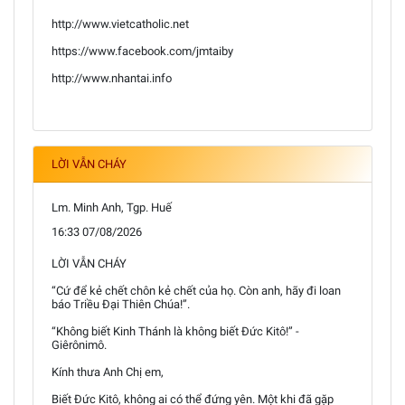
http://www.vietcatholic.net
https://www.facebook.com/jmtaiby
http://www.nhantai.info
LỜI VẪN CHÁY
Lm. Minh Anh, Tgp. Huế
16:33 07/08/2026
LỜI VẪN CHÁY
“Cứ để kẻ chết chôn kẻ chết của họ. Còn anh, hãy đi loan
báo Triều Đại Thiên Chúa!”.
“Không biết Kinh Thánh là không biết Đức Kitô!” -
Giêrônimô.
Kính thưa Anh Chị em,
Biết Đức Kitô, không ai có thể đứng yên. Một khi đã gặp