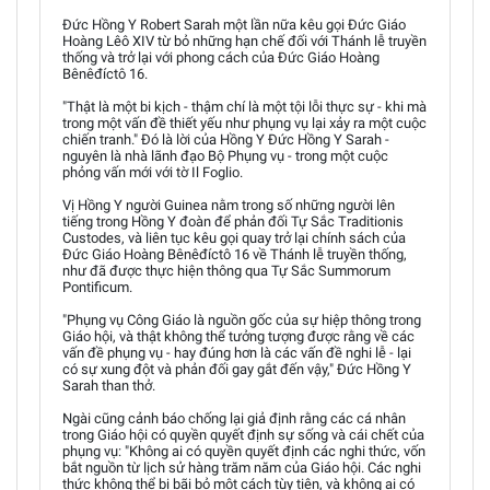
Đức Hồng Y Robert Sarah một lần nữa kêu gọi Đức Giáo
Hoàng Lêô XIV từ bỏ những hạn chế đối với Thánh lễ truyền
thống và trở lại với phong cách của Đức Giáo Hoàng
Bênêđíctô 16.
"Thật là một bi kịch - thậm chí là một tội lỗi thực sự - khi mà
trong một vấn đề thiết yếu như phụng vụ lại xảy ra một cuộc
chiến tranh." Đó là lời của Hồng Y Đức Hồng Y Sarah -
nguyên là nhà lãnh đạo Bộ Phụng vụ - trong một cuộc
phỏng vấn mới với tờ Il Foglio.
Vị Hồng Y người Guinea nằm trong số những người lên
tiếng trong Hồng Y đoàn để phản đối Tự Sắc Traditionis
Custodes, và liên tục kêu gọi quay trở lại chính sách của
Đức Giáo Hoàng Bênêđíctô 16 về Thánh lễ truyền thống,
như đã được thực hiện thông qua Tự Sắc Summorum
Pontificum.
"Phụng vụ Công Giáo là nguồn gốc của sự hiệp thông trong
Giáo hội, và thật không thể tưởng tượng được rằng về các
vấn đề phụng vụ - hay đúng hơn là các vấn đề nghi lễ - lại
có sự xung đột và phản đối gay gắt đến vậy," Đức Hồng Y
Sarah than thở.
Ngài cũng cảnh báo chống lại giả định rằng các cá nhân
trong Giáo hội có quyền quyết định sự sống và cái chết của
phụng vụ: "Không ai có quyền quyết định các nghi thức, vốn
bắt nguồn từ lịch sử hàng trăm năm của Giáo hội. Các nghi
thức không thể bị bãi bỏ một cách tùy tiện, và không ai có