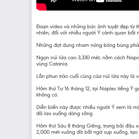
Đoạn video và những bức ảnh tuyệt đẹp từ th
nhiên, đối với nhiều người Ý cảnh quan bất 
Những đợt dung nham nóng bỏng bùng phát bắ
Ngọn núi lửa cao 3,330 mét, nằm cách Napo
vùng Catania.
Lần phun trào cuối cùng của núi lửa này là 
Hôm thứ Tư 16 tháng 12, tại Naples tiếng Ý 
không có.
Diễn biến này được nhiều người Ý xem là một
đã lao xuống dòng sông.
Hôm thứ Sáu 8 tháng Giêng, trong bãi đậu x
2,000 mét vuông đã bất ngờ sụp xuống, tạo 