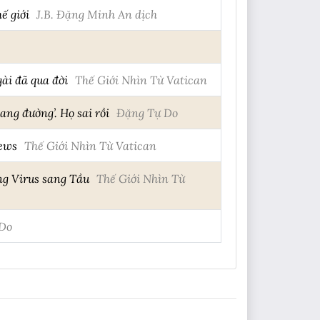
ế giới
J.B. Đặng Minh An dịch
ài đã qua đời
Thế Giới Nhìn Từ Vatican
ng đường’. Họ sai rồi
Đặng Tự Do
News
Thế Giới Nhìn Từ Vatican
ng Virus sang Tầu
Thế Giới Nhìn Từ
Do