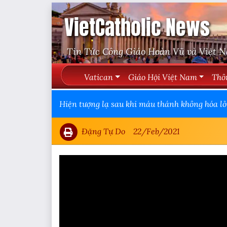
VietCatholic News
Tin Tức Công Giáo Hoàn Vũ và Việt 
Vatican
Giáo Hội Việt Nam
Thô
Hiện tượng lạ sau khi máu thánh không hóa lỏ
Đặng Tự Do
22/Feb/2021