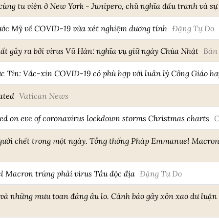
 cùng tu viện ở New York - Junipero, chủ nghĩa đấu tranh và sự
ước Mỹ về COVID-19 vừa xét nghiệm dương tính
Đặng Tự Do
t gây ra bởi virus Vũ Hán: nghĩa vụ giữ ngày Chúa Nhật
Bản 
c Tin: Vắc-xin COVID-19 có phù hợp với luân lý Công Giáo h
ated
Vatican News
ed on eve of coronavirus lockdown storms Christmas charts
C
người chết trong một ngày. Tổng thống Pháp Emmanuel Macron 
Macron trúng phải virus Tầu độc địa
Đặng Tự Do
 và những mưu toan đáng âu lo. Cảnh báo gây xôn xao dư luận