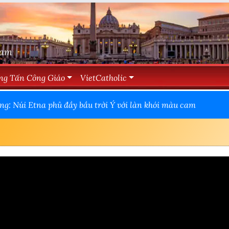
Nam
ng Tấn Công Giáo
VietCatholic
ng: Núi Etna phủ đầy bầu trời Ý với làn khói màu cam