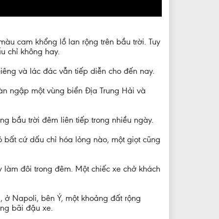
màu cam khổng lồ lan rộng trên bầu trời. Tuy
u chỉ không hay.
êng và lác đác vẫn tiếp diễn cho đến nay.
àn ngập một vùng biển Địa Trung Hải và
g bầu trời đêm liên tiếp trong nhiều ngày.
 bất cứ dấu chỉ hóa lỏng nào, một giọt cũng
y làm đôi trong đêm. Một chiếc xe chở khách
, ở Napoli, bên Ý, một khoảng đất rộng
ong bãi đậu xe.