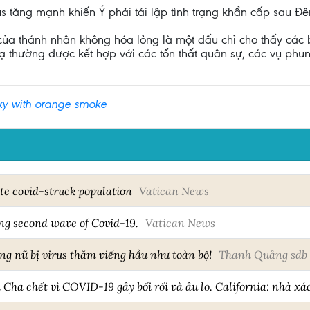
us tăng mạnh khiến Ý phải tái lập tình trạng khẩn cấp sau Đ
của thánh nhân không hóa lỏng là một dấu chỉ cho thấy các b
ạ thường được kết hợp với các tổn thất quân sự, các vụ phun
 sky with orange smoke
ate covid-struck population
Vatican News
ing second wave of Covid-19.
Vatican News
ng nữ bị virus thăm viếng hầu như toàn bộ!
Thanh Quảng sdb
Cha chết vì COVID-19 gây bối rối và âu lo. California: nhà xá