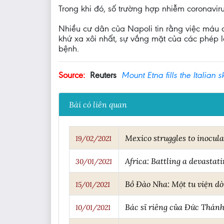
Trong khi đó, số trường hợp nhiễm coronavir
Nhiều cư dân của Napoli tin rằng việc máu 
khứ xa xôi nhất, sự vắng mặt của các phép l
bệnh.
Source:
Reuters
Mount Etna fills the Italian
Bài có liên quan
Mexico struggles to inocul
19/02/2021
Africa: Battling a devastat
30/01/2021
Bồ Đào Nha: Một tu viện dò
15/01/2021
Bác sĩ riêng của Đức Thánh 
10/01/2021