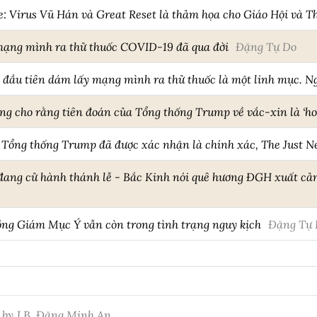
 Virus Vũ Hán và Great Reset là thảm họa cho Giáo Hội và Th
mạng mình ra thử thuốc COVID-19 đã qua đời
Đặng Tự Do
 đầu tiên dám lấy mạng mình ra thử thuốc là một linh mục. Ng
ng cho rằng tiên đoán của Tổng thống Trump về vắc-xin là ‘hoa
 Tổng thống Trump đã được xác nhận là chính xác, The Just 
đang cử hành thánh lễ - Bắc Kinh nói quê hương ĐGH xuất cả
ồng Giám Mục Ý vẫn còn trong tình trạng nguy kịch
Đặng Tự 
 by J.B. Đặng Minh An