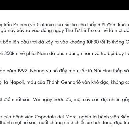
ị trấn Paterno và Catania của Sicilia cho thấy một đám khói 
ngờ này xảy ra vào đúng ngày Thứ Tư Lễ Tro có thể là một dấ
n lên bầu trời đã xảy ra vào khoảng 10h30 tối 15 tháng Gi
li 350km về phía Nam đã phun dung nham và tro bụi bay tr
vào năm 1992. Những vụ nổ đầy màu sắc từ Núi Etna thắp sán
gọi là Napoli, máu của Thánh Gennariô vẫn khô đặc, không có
 điềm rất xấu. Vài ngày trước đó, một cây cầu đột nhiên gẫ
e của bệnh viện Ospedale del Mare, nghĩa là bệnh viện Biển
thành một hố sâu, nuốt chửng cả 3 chiếc xe hơi đang đậu tr