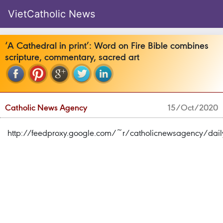
VietCatholic News
‘A Cathedral in print’: Word on Fire Bible combines
scripture, commentary, sacred art
Catholic News Agency
15/Oct/2020
http://feedproxy.google.com/~r/catholicnewsagency/d