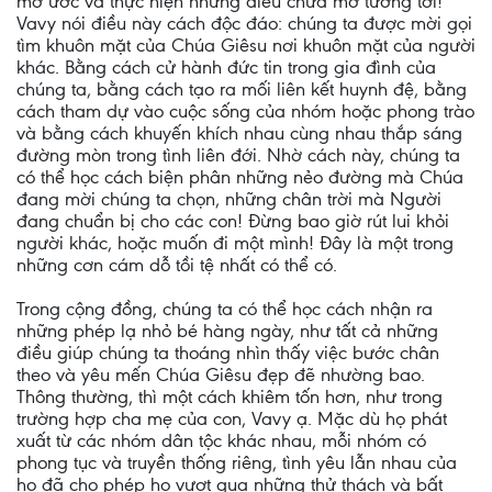
mơ ước và thực hiện những điều chưa mơ tưởng tới!
Vavy nói điều này cách độc đáo: chúng ta được mời gọi
tìm khuôn mặt của Chúa Giêsu nơi khuôn mặt của người
khác. Bằng cách cử hành đức tin trong gia đình của
chúng ta, bằng cách tạo ra mối liên kết huynh đệ, bằng
cách tham dự vào cuộc sống của nhóm hoặc phong trào
và bằng cách khuyến khích nhau cùng nhau thắp sáng
đường mòn trong tình liên đới. Nhờ cách này, chúng ta
có thể học cách biện phân những nẻo đường mà Chúa
đang mời chúng ta chọn, những chân trời mà Người
đang chuẩn bị cho các con! Đừng bao giờ rút lui khỏi
người khác, hoặc muốn đi một mình! Đây là một trong
những cơn cám dỗ tồi tệ nhất có thể có.
Trong cộng đồng, chúng ta có thể học cách nhận ra
những phép lạ nhỏ bé hàng ngày, như tất cả những
điều giúp chúng ta thoáng nhìn thấy việc bước chân
theo và yêu mến Chúa Giêsu đẹp đẽ nhường bao.
Thông thường, thì một cách khiêm tốn hơn, như trong
trường hợp cha mẹ của con, Vavy ạ. Mặc dù họ phát
xuất từ các nhóm dân tộc khác nhau, mỗi nhóm có
phong tục và truyền thống riêng, tình yêu lẫn nhau của
họ đã cho phép họ vượt qua những thử thách và bất