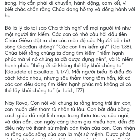
trong. Họ cần phải di chuyển, hành động, cam kết, vì
biết chắc chắn rằng Chúa đang hỗ trợ và đồng hành với
họ.
Đó là lý do tại sao Cha thích nghĩ về mọi người trẻ như
một người tìm kiếm. Các con có nhớ câu hỏi đầu tiên
Chúa Giêsu đặt ra cho các môn đệ của Người bên bờ
sông Giócđan không? “Các con tìm kiếm gì?” (Ga 1:38).
Chúa biết rằng chúng ta đang tìm kiếm “niềm hạnh
phúc mà vì nó chúng ta đã được dựng nên”, và là niềm
hạnh phúc “thế giới sẽ không thể lấy khỏi chúng ta”
(Gaudete et Exsultate, 1; 177). Mỗi người biểu lộ điều đó
cách khác nhau, nhưng sâu thẳm trong tâm hồn, tất cả
các con đều đang tìm kiếm hạnh phúc mà không ai có
thể lấy khỏi chúng ta” (x. Ibid., 177).
Này Rova, Con nói với chúng ta rằng trong trái tim con,
con muốn đến thăm tù nhân từ lâu. Con bắt đầu bằng
cách giúp đỡ một linh mục trong thừa tác vụ của ngài,
và dần dần, con ngày càng tham gia nhiều hơn, đến độ
điều này trở thành sứ mệnh bản thân của con. Con nhận
ra rằng cuộc sống của con là một sứ mệnh. Được phát