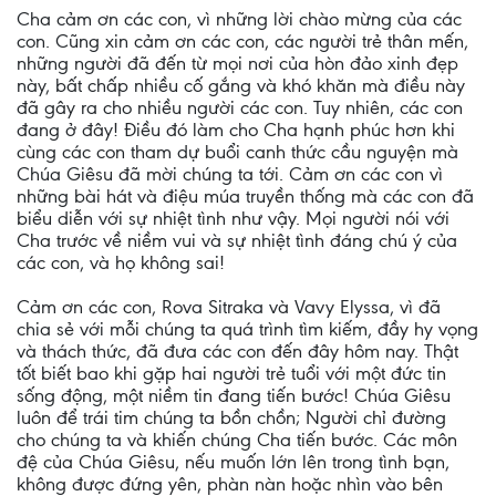
Cha cảm ơn các con, vì những lời chào mừng của các
con. Cũng xin cảm ơn các con, các người trẻ thân mến,
những người đã đến từ mọi nơi của hòn đảo xinh đẹp
này, bất chấp nhiều cố gắng và khó khăn mà điều này
đã gây ra cho nhiều người các con. Tuy nhiên, các con
đang ở đây! Điều đó làm cho Cha hạnh phúc hơn khi
cùng các con tham dự buổi canh thức cầu nguyện mà
Chúa Giêsu đã mời chúng ta tới. Cảm ơn các con vì
những bài hát và điệu múa truyền thống mà các con đã
biểu diễn với sự nhiệt tình như vậy. Mọi người nói với
Cha trước về niềm vui và sự nhiệt tình đáng chú ý của
các con, và họ không sai!
Cảm ơn các con, Rova Sitraka và Vavy Elyssa, vì đã
chia sẻ với mỗi chúng ta quá trình tìm kiếm, đầy hy vọng
và thách thức, đã đưa các con đến đây hôm nay. Thật
tốt biết bao khi gặp hai người trẻ tuổi với một đức tin
sống động, một niềm tin đang tiến bước! Chúa Giêsu
luôn để trái tim chúng ta bồn chồn; Người chỉ đường
cho chúng ta và khiến chúng Cha tiến bước. Các môn
đệ của Chúa Giêsu, nếu muốn lớn lên trong tình bạn,
không được đứng yên, phàn nàn hoặc nhìn vào bên