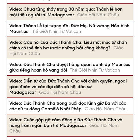
Video: Chưa từng thấy trong 30 năm qua: Thánh lễ hơn
một triệu người tại Madagascar
Giáo Hội Năm Châu
Video: Thánh Lễ tại tượng đài Đức Mẹ, Nữ vương Hòa bình
Mauritius
Thế Giới Nhìn Từ Vatican
Video: Câu hỏi của Đức Thánh Cha: Liệu một mục tử chân
chính có thể tỉnh bơ trước những bất công không?
Giáo
Hội Năm Châu
Video: Đức Thánh Cha duyệt hàng quân danh dự Mauritius
giữa tiếng hoan hô vang dội
Thế Giới Nhìn Từ Vatican
Video: Diễn từ của Đức Thánh Cha với chính quyền, ngoại
giao đoàn và các đại diện xã hội dân sự
Madagascar
Giáo Hội Năm Châu
Video: Đức Thánh Cha trong buổi đọc Kinh giờ Ba với các
các nữ tu dòng Carmêlô Nhặt Phép
Giáo Hội Năm Châu
Video: Cuộc gặp gỡ cảm động giữa Đức Thánh Cha và
hàng trăm ngàn bạn trẻ Madagascar
Giáo Hội Năm
Châu