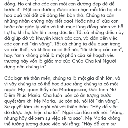
đồng. Họ chỉ cho các con một con đường đẹp đẽ để
bước đi. Một con đường được xác nhận mỗi lần họ cho
hoa quả trái đất để dâng lên bàn thờ. Chúng ta cần
những nhân chứng này xiết bao! Hoặc như dì của con
hoặc các giáo lý viên và linh mục từng đồng hành và hỗ
trợ họ khi họ lớn lên trong đức tin. Tất cả những điều này
đã giúp đỡ và khuyến khích các con, và dẫn đến việc
các con nói “xin vâng”. Tất cả chúng ta đều quan trọng
và cần thiết, và không ai có thể nói, “tôi không cần anh”,
hay, “anh không phải là một phần của kế hoạch yêu
thương này vốn là giấc mơ của Chúa Cha khi Người
dựng nên chúng ta”.
Các bạn trẻ thân mến, chúng ta là một gia đình lớn, và
vì vậy chúng ta có thể học được rằng chúng ta có một
người Mẹ: quan thầy của Madagascar, Đức Trinh Nữ
Diễm Phúc Maria. Cha luôn luôn có ấn tượng trước
quyết tâm khi Mẹ Maria, lúc còn trẻ, nói lời “xin vâng”.
Sự quyết tâm khi ngài nói với thiên thần: “Hãy để việc
đó được thực hiện cho tôi”. Ngài còn lâu mới nói: “Vâng,
nhưng hãy để xem sự việc sẽ ra sao”. Mẹ Maria không
thể tưởng tượng được việc nói rằng: “Hãy để xem sự