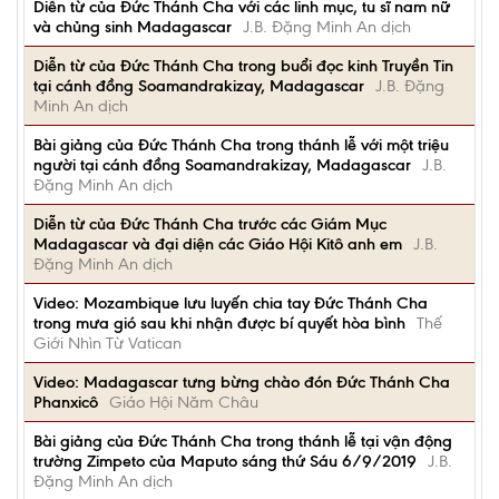
Diễn từ của Đức Thánh Cha với các linh mục, tu sĩ nam nữ
và chủng sinh Madagascar
J.B. Đặng Minh An dịch
Diễn từ của Đức Thánh Cha trong buổi đọc kinh Truyền Tin
tại cánh đồng Soamandrakizay, Madagascar
J.B. Đặng
Minh An dịch
Bài giảng của Đức Thánh Cha trong thánh lễ với một triệu
người tại cánh đồng Soamandrakizay, Madagascar
J.B.
Đặng Minh An dịch
Diễn từ của Đức Thánh Cha trước các Giám Mục
Madagascar và đại diện các Giáo Hội Kitô anh em
J.B.
Đặng Minh An dịch
Video: Mozambique lưu luyến chia tay Đức Thánh Cha
trong mưa gió sau khi nhận được bí quyết hòa bình
Thế
Giới Nhìn Từ Vatican
Video: Madagascar tưng bừng chào đón Đức Thánh Cha
Phanxicô
Giáo Hội Năm Châu
Bài giảng của Đức Thánh Cha trong thánh lễ tại vận động
trường Zimpeto của Maputo sáng thứ Sáu 6/9/2019
J.B.
Đặng Minh An dịch