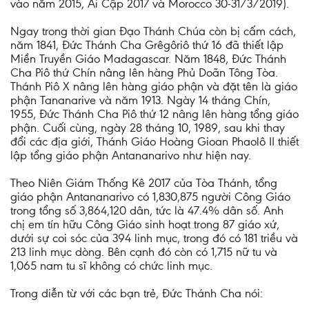
vào năm 2015, Ai Cập 2017 và Morocco 30-31/3/2019).
Ngay trong thời gian Đạo Thánh Chúa còn bị cấm cách,
năm 1841, Đức Thánh Cha Grêgôriô thứ 16 đã thiết lập
Miền Truyền Giáo Madagascar. Năm 1848, Đức Thánh
Cha Piô thứ Chín nâng lên hàng Phủ Doãn Tông Tòa.
Thánh Piô X nâng lên hàng giáo phận và đặt tên là giáo
phận Tananarive và năm 1913. Ngày 14 tháng Chín,
1955, Đức Thánh Cha Piô thứ 12 nâng lên hàng tổng giáo
phận. Cuối cùng, ngày 28 tháng 10, 1989, sau khi thay
đổi các địa giới, Thánh Giáo Hoàng Gioan Phaolô II thiết
lập tổng giáo phận Antananarivo như hiện nay.
Theo Niên Giám Thống Kê 2017 của Tòa Thánh, tổng
giáo phận Antananarivo có 1,830,875 người Công Giáo
trong tổng số 3,864,120 dân, tức là 47.4% dân số. Anh
chị em tín hữu Công Giáo sinh hoạt trong 87 giáo xứ,
dưới sự coi sóc của 394 linh mục, trong đó có 181 triều và
213 linh mục dòng. Bên cạnh đó còn có 1,715 nữ tu và
1,065 nam tu sĩ không có chức linh mục.
Trong diễn từ với các bạn trẻ, Đức Thánh Cha nói: