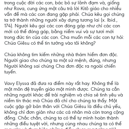
trong cuộc đời các con, bác bỏ sự lãnh đạm và, giống
như Rova, cung ứng một câu trả lời Kitô giáo cho nhiều
vấn đề mà các con đang gặp phải. Chúa kêu gọi chúng
ta trở thành những người xây dựng tương lai (x. Ibid.,
174). Người kêu gọi các con đóng góp như chỉ các con
mới có thể đóng góp, bằng niềm vui và sự tươi mới
trong đức tin của các con. Cha muốn mỗi các con tự hỏi:
Chúa Giêsu có thể tin tưởng vào tôi không?
Chúa không tìm kiếm những nhà thám hiểm đơn độc.
Người giao cho chúng ta một sứ mệnh, đúng, nhưng
Người không sai chúng Cha đơn độc ra ngoài chiến
tuyến.
Vavy Elyssa đã đưa ra điểm này rất hay. Không thể là
một môn đệ truyền giáo một mình được. Chúng ta cần
những người khác để trải nghiệm và chia sẻ tình yêu và
niềm tín thác mà Chúa đã chỉ cho chúng ta thấy. Một
cuộc gặp gỡ bản thân với Chúa Giêsu là điều chủ yếu,
không chỉ đơn giản như các cá nhân mà còn trong cộng
đồng. Chắc chắn, chúng ta có thể tự mình hoàn thành
những điều tuyệt vời, nhưng cùng nhau chúng ta có thể