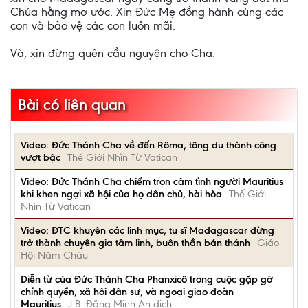
Chúa hằng mơ ước. Xin Đức Mẹ đồng hành cùng các
con và bảo vệ các con luôn mãi.
Và, xin đừng quên cầu nguyện cho Cha.
Bài có liên quan
Video: Đức Thánh Cha về đến Rôma, tông du thành công
vượt bậc
Thế Giới Nhìn Từ Vatican
Video: Đức Thánh Cha chiếm trọn cảm tình người Mauritius
khi khen ngợi xã hội của họ dân chủ, hài hòa
Thế Giới
Nhìn Từ Vatican
Video: ĐTC khuyên các linh mục, tu sĩ Madagascar đừng
trở thành chuyên gia tâm linh, buôn thần bán thánh
Giáo
Hội Năm Châu
Diễn từ của Đức Thánh Cha Phanxicô trong cuộc gặp gỡ
chính quyền, xã hội dân sự, và ngoại giao đoàn
Mauritius
J.B. Đặng Minh An dịch