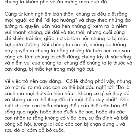
chúng ta khám phá và ăn mừng món quà đó.
Cũng từ kinh nghiệm bản thân, chúng ta đều biết rằng
mọi người có thể “đi lạc hướng” và chạy theo những ảo
tưởng rù quyến luôn hứa hẹn những gì xem ra là niềm
vui nhanh chóng, dễ dãi và tức thời, nhưng cuối cùng
chỉ khiến trái tim, giấc mơ và tâm hồn chúng ta bị mắc
kẹt giữa đường. Khi chúng ta còn trẻ, những ảo tưởng
này quyến rũ chúng ta bằng những lời hứa hẹn mà sau
cùng chỉ làm chúng ta chết đứng; chúng lấy đi sức sống
và niềm vui của chúng ta; chúng để chúng ta lệ thuộc và
cay đắng, bị mắc kẹt trong một ngõ cụt.
Về việc trở nên cay đắng... Có lẽ không phải vậy, nhưng
có một rủi ro mà các con có thể bắt đầu nghĩ tới: “Đó là
cách mà mọi thứ vốn hiện hữu... không có gì sẽ thay đổi
và không ai có thể thay đổi dù một điều duy nhất”. Đặc
biệt khi các con thiếu những điều cần thiết căn bản để
sống qua ngày hoặc theo đuổi việc học, hoặc khi các
con nhận ra rằng không có việc làm, sự ổn định và bất
công xã hội, tương lai của các con bị chặn đứng... và
sau đó bị cám dỗ bỏ cuộc.