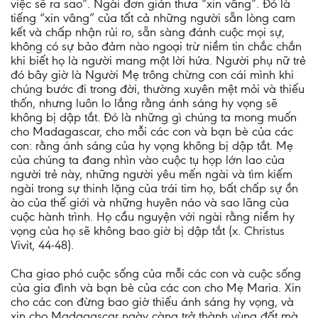
việc sẽ ra sao”. Ngài đơn giản thưa “xin vâng”. Đó là
tiếng “xin vâng” của tất cả những người sẵn lòng cam
kết và chấp nhận rủi ro, sẵn sàng đánh cuộc mọi sự,
không có sự bảo đảm nào ngoại trừ niềm tin chắc chắn
khi biết họ là người mang một lời hứa. Người phụ nữ trẻ
đó bây giờ là Người Mẹ trông chừng con cái mình khi
chúng bước đi trong đời, thường xuyên mệt mỏi và thiếu
thốn, nhưng luôn lo lắng rằng ánh sáng hy vọng sẽ
không bị dập tắt. Đó là những gì chúng ta mong muốn
cho Madagascar, cho mỗi các con và bạn bè của các
con: rằng ánh sáng của hy vọng không bị dập tắt. Mẹ
của chúng ta đang nhìn vào cuộc tụ họp lớn lao của
người trẻ này, những người yêu mến ngài và tìm kiếm
ngài trong sự thinh lặng của trái tim họ, bất chấp sự ồn
ào của thế giới và những huyên náo và sao lãng của
cuộc hành trình. Họ cầu nguyện với ngài rằng niềm hy
vọng của họ sẽ không bao giờ bị dập tắt (x. Christus
Vivit, 44-48).
Cha giao phó cuộc sống của mỗi các con và cuộc sống
của gia đình và bạn bè của các con cho Mẹ Maria. Xin
cho các con đừng bao giờ thiếu ánh sáng hy vọng, và
xin cho Madagascar ngày càng trở thành vùng đất mà