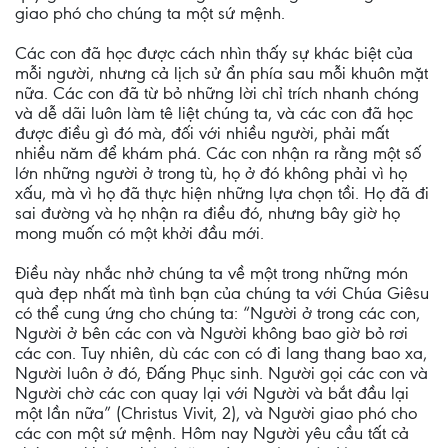
giao phó cho chúng ta một sứ mệnh.
Các con đã học được cách nhìn thấy sự khác biệt của
mỗi người, nhưng cả lịch sử ẩn phía sau mỗi khuôn mặt
nữa. Các con đã từ bỏ những lời chỉ trích nhanh chóng
và dễ dãi luôn làm tê liệt chúng ta, và các con đã học
được điều gì đó mà, đối với nhiều người, phải mất
nhiều năm để khám phá. Các con nhận ra rằng một số
lớn những người ở trong tù, họ ở đó không phải vì họ
xấu, mà vì họ đã thực hiện những lựa chọn tồi. Họ đã đi
sai đường và họ nhận ra điều đó, nhưng bây giờ họ
mong muốn có một khởi đầu mới.
Điều này nhắc nhở chúng ta về một trong những món
quà đẹp nhất mà tình bạn của chúng ta với Chúa Giêsu
có thể cung ứng cho chúng ta: “Người ở trong các con,
Người ở bên các con và Người không bao giờ bỏ rơi
các con. Tuy nhiên, dù các con có đi lang thang bao xa,
Người luôn ở đó, Đấng Phục sinh. Người gọi các con và
Người chờ các con quay lại với Người và bắt đầu lại
một lần nữa” (Christus Vivit, 2), và Người giao phó cho
các con một sứ mệnh. Hôm nay Người yêu cầu tất cả