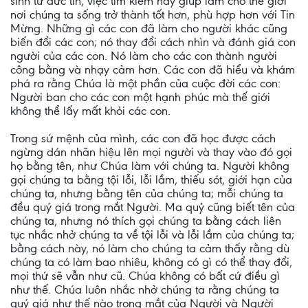
sinh từ đức tin, việc tìm kiếm này giúp làm cho thế giới
nơi chúng ta sống trở thành tốt hơn, phù hợp hơn với Tin
Mừng. Những gì các con đã làm cho người khác cũng
biến đổi các con; nó thay đổi cách nhìn và đánh giá con
người của các con. Nó làm cho các con thành người
công bằng và nhạy cảm hơn. Các con đã hiểu và khám
phá ra rằng Chúa là một phần của cuộc đời các con:
Người ban cho các con một hạnh phúc mà thế giới
không thể lấy mất khỏi các con.
Trong sứ mệnh của mình, các con đã học được cách
ngừng dán nhãn hiệu lên mọi người và thay vào đó gọi
họ bằng tên, như Chúa làm với chúng ta. Người không
gọi chúng ta bằng tội lỗi, lỗi lầm, thiếu sót, giới hạn của
chúng ta, nhưng bằng tên của chúng ta; mỗi chúng ta
đều quý giá trong mắt Người. Ma quỷ cũng biết tên của
chúng ta, nhưng nó thích gọi chúng ta bằng cách liên
tục nhắc nhở chúng ta về tội lỗi và lỗi lầm của chúng ta;
bằng cách này, nó làm cho chúng ta cảm thấy rằng dù
chúng ta có làm bao nhiêu, không có gì có thể thay đổi,
mọi thứ sẽ vẫn như cũ. Chúa không có bất cứ điều gì
như thế. Chúa luôn nhắc nhở chúng ta rằng chúng ta
quý giá như thế nào trong mắt của Người và Người