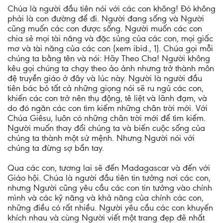
Chúa là người đầu tiên nói với các con không! Đó không
phải là con đường để đi. Người đang sống và Người
cũng muốn các con được sống. Người muốn các con
chia sẻ mọi tài năng và đặc sủng của các con, mọi giấc
mơ và tài năng của các con (xem ibid., 1). Chúa gọi mỗi
chúng ta bằng tên và nói: Hãy Theo Cha! Người không
kêu gọi chúng ta chạy theo ảo ảnh nhưng trở thành môn
đệ truyền giáo ở đây và lúc này. Người là người đầu
tiên bác bỏ tất cả những giọng nói sẽ ru ngủ các con,
khiến các con trở nên thụ động, tê liệt và lãnh đạm, và
do đó ngăn các con tìm kiếm những chân trời mới. Với
Chúa Giêsu, luôn có những chân trời mới để tìm kiếm.
Người muốn thay đổi chúng ta và biến cuộc sống của
chúng ta thành một sứ mệnh. Nhưng Người nói với
chúng ta đừng sợ bẩn tay.
Qua các con, tương lai sẽ đến Madagascar và đến với
Giáo hội. Chúa là người đầu tiên tin tưởng nơi các con,
nhưng Người cũng yêu cầu các con tin tưởng vào chính
mình và các kỹ năng và khả năng của chính các con,
những điều có rất nhiều. Người yêu cầu các con khuyến
khích nhau và cùng Người viết một trang đẹp đẽ nhất