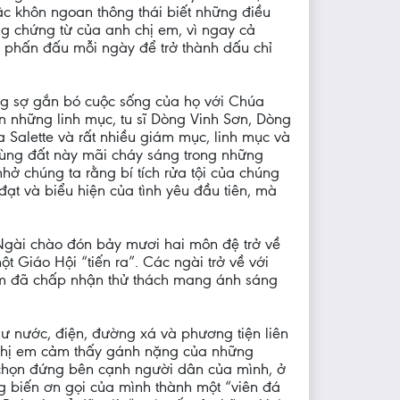
bậc khôn ngoan thông thái biết những điều
ng chứng từ của anh chị em, vì ngay cả
à phấn đấu mỗi ngày để trở thành dấu chỉ
ng sợ gắn bó cuộc sống của họ với Chúa
n những linh mục, tu sĩ Dòng Vinh Sơn, Dòng
Salette và rất nhiều giám mục, linh mục và
 vùng đất này mãi cháy sáng trong những
nhở chúng ta rằng bí tích rửa tội của chúng
đạt và biểu hiện của tình yêu đầu tiên, mà
 Ngài chào đón bảy mươi hai môn đệ trở về
 Giáo Hội “tiến ra”. Các ngài trở về với
 em đã chấp nhận thử thách mang ánh sáng
như nước, điện, đường xá và phương tiện liên
h chị em cảm thấy gánh nặng của những
 chọn đứng bên cạnh người dân của mình, ở
ng biến ơn gọi của mình thành một “viên đá