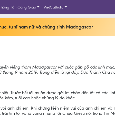
Thông Tấn Công Giáo
VietCatholic
 mục, tu sĩ nam nữ và chủng sinh Madagascar
uyến viếng thăm Madagascar với cuộc gặp gỡ các linh mục, t
 tháng 9 năm 2019. Trong diễn từ tại đây, Đức Thánh Cha nó
hiệt. Trước hết tôi muốn được gởi lời chào đến tất cả các l
ỏe kém, tuổi cao hoặc những lý do khác.
ới anh chị em. Khi chứng kiến niềm vui của anh chị em và n
, trái tim tôi vang vọng những lời Chúa Giêsu nói trong Tin 