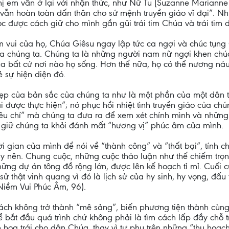
hị em vẫn ở lại với nhận thức, như Nữ Tu [Suzanne Marianne 
vẫn hoàn toàn dấn thân cho sứ mệnh truyền giáo vĩ đại”. Nh
 được cách giữ cho mình gần gũi trái tim Chúa và trái tim 
 vui của họ, Chúa Giêsu ngay lập tức ca ngợi và chúc tụng C
 của chúng ta. Chúng ta là những người nam nữ ngợi khen chú
úa bất cứ nơi nào họ sống. Hơn thế nữa, họ có thể nương náu
 sự hiện diện đó.
đẹp của bản sắc của chúng ta như là một phần của một dân t
 được thực hiện”; nó phục hồi nhiệt tình truyền giáo của ch
tiêu chí” mà chúng ta đưa ra để xem xét chính mình và nhữn
ó giữ chúng ta khỏi đánh mất “hương vị” phúc âm của mình.
i gian của mình để nói về “thành công” và “thất bại”, tính
 nên. Chung cuộc, những cuộc thảo luận như thế chiếm trọn 
ững dự án tông đồ rộng lớn, được lên kế hoạch tỉ mỉ. Cuối c
 sử thật vinh quang vì đó là lịch sử của hy sinh, hy vọng, đấ
 Niềm Vui Phúc Âm, 96).
ách không trở thành “mê sảng”, biến phương tiện thành cùng
 bắt đầu quá trình chứ không phải là tìm cách lấp đầy chỗ trố
inh hoa trái cho dân Chúa, thay vì tự phụ trên những “thu h