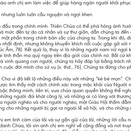
i nào anh chị em làm việc để giúp hàng ngàn người khôi phục
, nhưng luôn luôn cầu nguyện và ngợi khen.
 đấu trong chính mình. Thiên Chúa có thể phá hỏng ảnh hưởn
uá mức đến tự do cá nhân và sự thư giãn, dẫn chúng ta đến 
một phần trong chính bản sắc của chúng ta. Trong khi đó, đờ
an nhất định, nhưng không khuyến khích nổi cuộc gặp gỡ với 
 Âm, 78). Kết quả là, thay vì là những người nam nữ ngợi k
i tinh thần ma quỷ ngay trên địa giới của chính nó. Bất cứ k
và vinh quang con người, chúng ta hãy đáp lại bằng trách n
 cuộc đời mình cho sứ vụ (x. thd., 76). Chúng ta đừng cho p
Cha vì đã tiết lộ những điều này với những “kẻ bé mọn”. Ch
được tìm thấy một cách chính xác trong mặc khải của Ngườ
bậc thông minh, tiên tri, vua chúa quan quyền không thể nghe
hững người đói khát công lý, và những ai có lòng xót thương 
của người nghèo và cho người nghèo, một Giáo Hội thấm đẫ
 cho những người bị gạt ra ngoài lề xã hội, và cho những n
ị em tình cảm của tôi và sự gần gũi của tôi, những lời cầu n
anh Chúa, tôi xin anh chị em nghĩ về cộng đồng và nơi truy