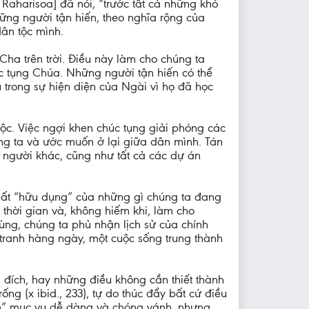
Raharisoa] đã nói, “trước tất cả những khó
ững người tận hiến, theo nghĩa rộng của
dân tộc mình.
ha trên trời. Điều này làm cho chúng ta
c tụng Chúa. Những người tận hiến có thể
 trong sự hiện diện của Ngài vì họ đã học
ộc. Việc ngợi khen chúc tụng giải phóng các
úng ta và ước muốn ở lại giữa dân mình. Tán
g người khác, cũng như tất cả các dự án
 chất “hữu dụng” của những gì chúng ta đang
thời gian và, không hiếm khi, làm cho
ùng, chúng ta phủ nhận lịch sử của chính
u tranh hàng ngày, một cuộc sống trung thành
 đích, hay những điều không cần thiết thành
ng (x ibid., 233), tự do thúc đẩy bất cứ điều
oạch” mục vụ dễ dàng và chóng vánh, nhưng