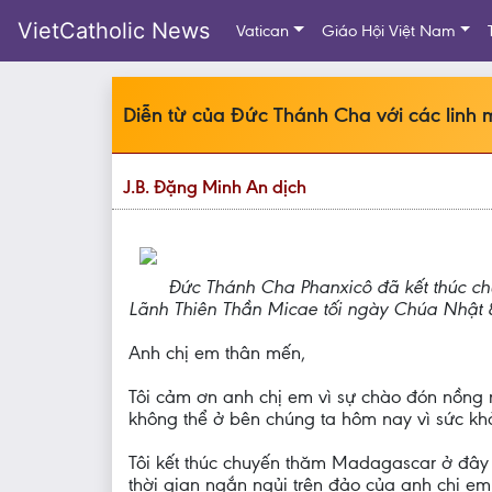
VietCatholic News
Vatican
Giáo Hội Việt Nam
Diễn từ của Đức Thánh Cha với các linh
J.B. Đặng Minh An dịch
Đức Thánh Cha Phanxicô đã kết thúc ch
Lãnh Thiên Thần Micae tối ngày Chúa Nhật 8
Anh chị em thân mến,
Tôi cảm ơn anh chị em vì sự chào đón nồng n
không thể ở bên chúng ta hôm nay vì sức kh
Tôi kết thúc chuyến thăm Madagascar ở đây v
thời gian ngắn ngủi trên đảo của anh chị em