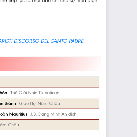
hể tiếp tục là một dấu chỉ cho sự hiện diện
ARISTI DISCORSO DEL SANTO PADRE
 hòa
Thế Giới Nhìn Từ Vatican
án thánh
Giáo Hội Năm Châu
đoàn Mauritius
J.B. Đặng Minh An dịch
Năm Châu