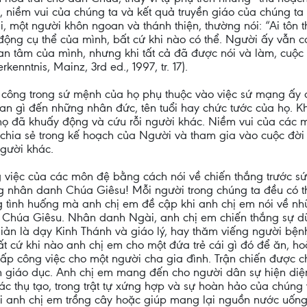
 niềm vui của chúng ta và kết quả truyền giáo của chúng ta p
một người khôn ngoan và thánh thiện, thường nói: “Ai tôn th
ộng cụ thể của mình, bất cứ khi nào có thể. Người ấy vẫn có
an tâm của mình, nhưng khi tất cả đã được nói và làm, cuộ
enntnis, Mainz, 3rd ed., 1997, tr. 17).
 công trong sứ mệnh của họ phụ thuộc vào việc sứ mạng ấy
an gì đến những nhân đức, tên tuổi hay chức tước của họ. Kh
họ đã khuấy động và cứu rỗi người khác. Niềm vui của các m
chia sẻ trong kế hoạch của Người và tham gia vào cuộc đời
gười khác.
ông việc của các môn đệ bằng cách nói về chiến thắng trước
ng nhân danh Chúa Giêsu! Mỗi người trong chúng ta đều có t
ng tình huống mà anh chị em đề cập khi anh chị em nói về nh
h Chúa Giêsu. Nhân danh Ngài, anh chị em chiến thắng sự d
 giản là dạy Kinh Thánh và giáo lý, hay thăm viếng người b
 cứ khi nào anh chị em cho một đứa trẻ cái gì đó để ăn, ho
cấp công việc cho một người cha gia đình. Trận chiến được c
giáo dục. Anh chị em mang đến cho người dân sự hiện diện 
 các thụ tạo, trong trật tự xứng hợp và sự hoàn hảo của chún
i anh chị em trồng cây hoặc giúp mang lại nguồn nước uống c