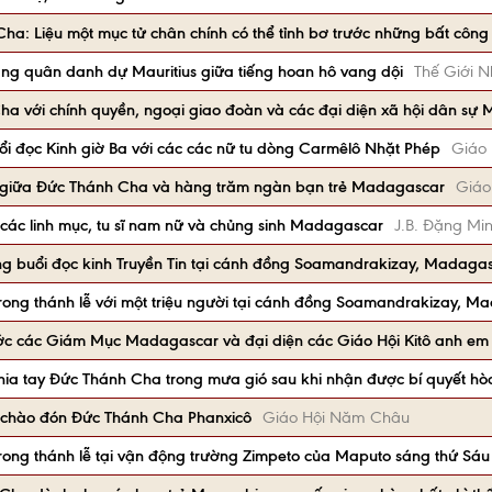
ha: Liệu một mục tử chân chính có thể tỉnh bơ trước những bất côn
ng quân danh dự Mauritius giữa tiếng hoan hô vang dội
Thế Giới N
ha với chính quyền, ngoại giao đoàn và các đại diện xã hội dân s
ổi đọc Kinh giờ Ba với các các nữ tu dòng Carmêlô Nhặt Phép
Giáo
giữa Đức Thánh Cha và hàng trăm ngàn bạn trẻ Madagascar
Giáo
các linh mục, tu sĩ nam nữ và chủng sinh Madagascar
J.B. Đặng Mi
ng buổi đọc kinh Truyền Tin tại cánh đồng Soamandrakizay, Madaga
rong thánh lễ với một triệu người tại cánh đồng Soamandrakizay, M
ớc các Giám Mục Madagascar và đại diện các Giáo Hội Kitô anh em
hia tay Đức Thánh Cha trong mưa gió sau khi nhận được bí quyết hò
chào đón Đức Thánh Cha Phanxicô
Giáo Hội Năm Châu
rong thánh lễ tại vận động trường Zimpeto của Maputo sáng thứ Sá