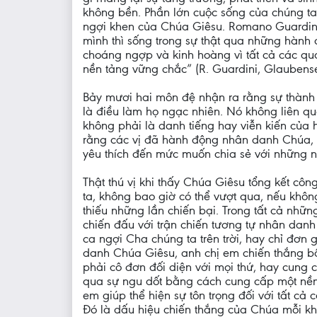
không bền. Phần lớn cuộc sống của chúng ta,
ngợi khen của Chúa Giêsu. Romano Guardini, 
mình thì sống trong sự thật qua những hành đ
choáng ngợp và kinh hoàng vì tất cả các qu
nền tảng vững chắc” (R. Guardini, Glaubenserk
Bảy mươi hai môn đệ nhận ra rằng sự thành
là điều làm họ ngạc nhiên. Nó không liên qu
không phải là danh tiếng hay viễn kiến của 
rằng các vị đã hành động nhân danh Chúa, 
yêu thích đến mức muốn chia sẻ với những n
Thật thú vị khi thấy Chúa Giêsu tổng kết c
ta, không bao giờ có thể vượt qua, nếu khô
thiếu những lần chiến bại. Trong tất cả nhữ
chiến đấu với trận chiến tương tự nhân dan
ca ngợi Cha chúng ta trên trời, hay chỉ đơn
danh Chúa Giêsu, anh chị em chiến thắng bất
phải cô đơn đối diện với mọi thứ, hay cung 
qua sự ngu dốt bằng cách cung cấp một nền 
em giúp thể hiện sự tôn trọng đối với tất cả
Đó là dấu hiệu chiến thắng của Chúa mỗi kh