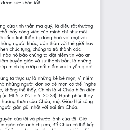
 được sức khỏe tốt!
g của tinh thần ma quỷ, là điều rất thường
chỗ thấy công việc của mình chỉ như một
i sống tinh thần bị đồng hoá với một vài
những người khác, dấn thân với thế giới hay
hen chúc tụng, chúng ta trở thành các
hi nào nó bảo chúng ta đặt niềm tin vào an
hiệm truyền giáo và sự thanh bần, là những
hép mình bị cướp mất niềm vui truyền giáo!
úng ta thực sự là những kẻ bé mọn, vì niềm
i mà những người đơn sơ bé mọn có thể “nghe
, không thể thấy. Chính là vì Chúa hiện diện
(x. Mt 5: 3-12; Lc 6: 20-23). Hạnh phúc thay
m hương thơm của Chúa, một Giáo Hội sống
gười gần gũi nhất với trái tim Chúa.
guyện của tôi và phước lành của tôi. Giờ
ền giáo của anh chị em, để Chúa có thể tiếp