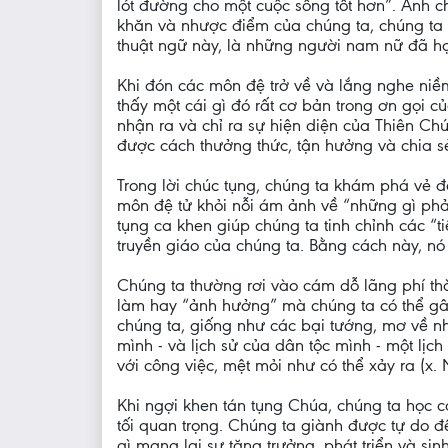
lót đường cho một cuộc sống tốt hơn”. Anh c
khăn và nhược điểm của chúng ta, chúng ta 
thuật ngữ này, là những người nam nữ đã học
Khi đón các môn đệ trở về và lắng nghe niềm
thấy một cái gì đó rất cơ bản trong ơn gọi
nhận ra và chỉ ra sự hiện diện của Thiên Ch
được cách thưởng thức, tận hưởng và chia sẻ
Trong lời chúc tụng, chúng ta khám phá vẻ 
môn đệ tử khỏi nỗi ám ảnh về “những gì phải
tụng ca khen giúp chúng ta tinh chỉnh các “
truyền giáo của chúng ta. Bằng cách này, n
Chúng ta thường rơi vào cám dỗ lãng phí thờ
làm hay “ảnh hưởng” mà chúng ta có thể gây
chúng ta, giống như các bại tướng, mơ về nh
mình - và lịch sử của dân tộc mình - một lịch
với công việc, mệt mỏi như có thể xảy ra (x.
Khi ngợi khen tán tụng Chúa, chúng ta học c
tối quan trọng. Chúng ta giành được tự do để
gì mang lại sự tăng trưởng, phát triển và s