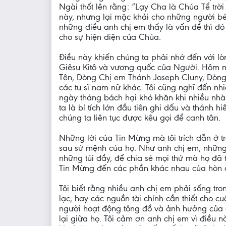
Ngài thốt lên rằng: “Lạy Cha là Chúa Tể trờ
này, nhưng lại mặc khải cho những người bé 
những điều anh chị em thấy là vấn đề thì đ
cho sự hiện diện của Chúa.
Điều này khiến chúng ta phải nhớ đến với l
Giêsu Kitô và vương quốc của Người. Hôm nay
Tên, Dòng Chị em Thánh Joseph Cluny, Dòng
các tu sĩ nam nữ khác. Tôi cũng nghĩ đến n
ngày tháng bách hại khó khăn khi nhiều nhà t
ta là bí tích lớn đầu tiên ghi dấu và thánh 
chúng ta liên tục được kêu gọi để canh tân.
Những lời của Tin Mừng mà tôi trích dẫn ở t
sau sứ mệnh của họ. Như anh chị em, những m
những túi đầy, để chia sẻ mọi thứ mà họ đã
Tin Mừng đến các phần khác nhau của hòn 
Tôi biết rằng nhiều anh chị em phải sống tro
lạc, hay các nguồn tài chính cần thiết cho
người hoạt động tông đồ và ảnh hưởng của 
lại giữa họ. Tôi cảm ơn anh chị em vì điều 