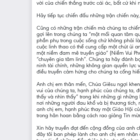
vời của chiến thắng trước cái ác, bất cứ kh
Hãy tiếp tục chiến đấu những trận chiến này
Cũng có những trận chiến mà chúng ta chiến
gợi lên trong chúng ta “một mối quan tâm q
phần phụ trong cuộc sống chứ không phải là 
cuộc linh thao có thể cung cấp một chút ủi 
một niềm đam mê truyền giáo” (Niềm Vui Phúc
“chuyên gia tâm linh”. Chúng ta hãy đánh bạ
ninh tài chính, những không gian quyền lực 
điều truyền cảm hứng cho chúng ta cống hiến
Anh chị em thân mến, Chúa Giêsu ngợi khen 
vui của chúng ta, hạnh phúc của chúng ta, 
thấy và nhìn thấy” trong khi những gì những 
nơi những người đau khổ và bị thương tích, n
anh chị em, hạnh phúc thay một Giáo Hội 
trong hân hoan bằng cách rao giảng Tin mừng
Xin hãy truyền đạt đến cộng đồng của anh ch
đây tôi ban phép lành cho anh chị em nhân d