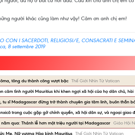
ọi người, dù họ ở bất cứ nơi đâu. Cầu xin cho anh chị em có t
những người khác cũng làm như vậy! Cảm ơn anh chị em!
 CON I SACERDOTI, RELIGIOSI/E, CONSACRATI E SEMIN
ca, 8 settembre 2019
ôma, tông du thành công vượt bậc
Thế Giới Nhìn Từ Vatican
n cảm tình người Mauritius khi khen ngợi xã hội của họ dân chủ, hài
, tu sĩ Madagascar đừng trở thành chuyên gia tâm linh, buôn thần b
xicô trong cuộc gặp gỡ chính quyền, xã hội dân sự, và ngoại giao 
0 năm qua: Thánh lễ hơn một triệu người tại Madagascar
Giáo Hội 
Đức Mẹ, Nữ vương Hòa bình Mauritius
Thế Giới Nhìn Từ Vatican