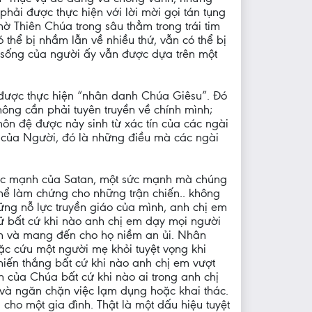
hải được thực hiện với lời mời gọi tán tụng
ờ Thiên Chúa trong sâu thẳm trong trái tim
 thể bị nhầm lẫn về nhiều thứ, vẫn có thể bị
c sống của người ấy vẫn được dựa trên một
 được thực hiện “nhân danh Chúa Giêsu”. Đó
ông cần phải tuyên truyền về chính mình;
ôn đệ được nảy sinh từ xác tín của các ngài
 của Người, đó là những điều mà các ngài
 sức mạnh của Satan, một sức mạnh mà chúng
hể làm chứng cho những trận chiến.. không
ững nỗ lực truyền giáo của mình, anh chị em
ữ bất cứ khi nào anh chị em dạy mọi người
ệnh và mang đến cho họ niềm an ủi. Nhân
ặc cứu một người mẹ khỏi tuyệt vọng khi
hiến thắng bất cứ khi nào anh chị em vượt
của Chúa bất cứ khi nào ai trong anh chị
g và ngăn chặn việc lạm dụng hoặc khai thác.
ho một gia đình. Thật là một dấu hiệu tuyệt