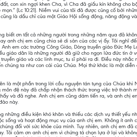
i đất, con xin ngợi khen Cha, vì Cha đã giấu kín không cho 
mọn.” (Lc 10:21). Niềm vui của tôi đã được củng cố bởi nhữ
ó cũng là dấu chỉ của một Giáo Hội sống động, năng động v
òng biết ơn tất cả những người trong những năm qua đã khô
 anh chị em cũng chia sẻ di sản của các vị ấy. Tôi nghĩ đế
 Anh em các trường Công Giáo, Dòng truyền giáo Đức Mẹ La 
hiều giáo dân là những người đã giữ cho ngọn lửa đức tin ở
ruyền giáo và các linh mục, tu sĩ phải ra đi. Điều này nhắc 
hiến chúng ta như con cái của Chúa. Mọi thứ khác là một diễn 
rên là một phần trong lời cầu nguyện tán tụng của Chúa khi
ôn đệ này đã chấp nhận thách thức trong việc trở thành một
 thấy và đã nghe. Anh chị em cũng dám tiến ra, và anh chị
đảo này.
ng những điều kiện khó khăn và thiếu các dịch vụ thiết yếu 
 cuộc sống và hoạt động mục vụ của anh chị em. Không ít an
chúng đối với sức khỏe của mình. Tuy nhiên, anh chị em đã
này. Tôi cảm ơn anh chị em vì chứng tá chọn lựa ở lại và khô