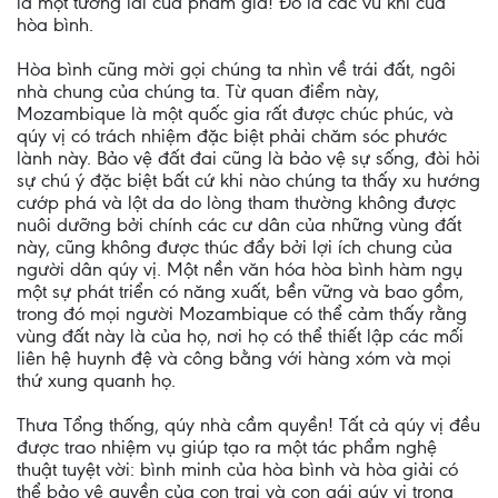
là một tương lai của phẩm giá! Đó là các vũ khí của
hòa bình.
Hòa bình cũng mời gọi chúng ta nhìn về trái đất, ngôi
nhà chung của chúng ta. Từ quan điểm này,
Mozambique là một quốc gia rất được chúc phúc, và
qúy vị có trách nhiệm đặc biệt phải chăm sóc phước
lành này. Bảo vệ đất đai cũng là bảo vệ sự sống, đòi hỏi
sự chú ý đặc biệt bất cứ khi nào chúng ta thấy xu hướng
cướp phá và lột da do lòng tham thường không được
nuôi dưỡng bởi chính các cư dân của những vùng đất
này, cũng không được thúc đẩy bởi lợi ích chung của
người dân qúy vị. Một nền văn hóa hòa bình hàm ngụ
một sự phát triển có năng xuất, bền vững và bao gồm,
trong đó mọi người Mozambique có thể cảm thấy rằng
vùng đất này là của họ, nơi họ có thể thiết lập các mối
liên hệ huynh đệ và công bằng với hàng xóm và mọi
thứ xung quanh họ.
Thưa Tổng thống, qúy nhà cầm quyền! Tất cả qúy vị đều
được trao nhiệm vụ giúp tạo ra một tác phẩm nghệ
thuật tuyệt vời: bình minh của hòa bình và hòa giải có
thể bảo vệ quyền của con trai và con gái qúy vị trong