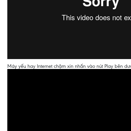
Máy yếu hay Internet chậm xin nhấn vào nút Play bên dư