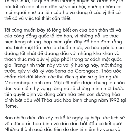
Thiên Chúa, sự quan tâm thường xuyên sẽ được bầy tỏ
bởi tất cả các nhóm dân sự và xã hội, những nhóm coi
mọi người như ưu tiên của họ và đang ở các vị thế có
thể cổ vũ việc tái thiết cần thiết.
Tôi cũng muốn bày tỏ lòng biết ơn của bản thân tôi và
của cộng đồng quốc tế lớn hơn, vì những nỗ lực thực
hiện trong những thập niên gần đây để bảo đảm rằng
hòa bình một lần nữa là chuẩn mực, và hòa giải là con
đường tốt nhất để đương đầu với những khó khăn và
thách thức mà qúy vị gặp phải trong tư cách một quốc
gia. Trong tinh thần này và với ý hướng này, một tháng
trước, qúy vị đã ký vào Serra da Gorongosa, Thỏa ước
chấm dứt dứt khoát các thù địch quân sự giữa người
Mozambique anh em. Một cột mốc được chúng ta chào
đón với niềm hy vọng rằng nó sẽ chứng minh một bước
tiến quyết định và dũng cảm nữa trên con đường hòa
bình bắt đầu với Thỏa ước hòa bình chung năm 1992 tại
Rome.
Bao nhiêu điều đã xảy ra kể từ ngày ký hiệp ước lịch sử
vốn đóng ấn hòa bình và dần dần bắt đầu có kết quả!
Những thành quả đầu tiên đó duy trì niềm hy vọng và