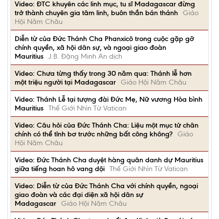
Video: ĐTC khuyên các linh mục, tu sĩ Madagascar đừng
trở thành chuyên gia tâm linh, buôn thần bán thánh
Giáo
Hội Năm Châu
Diễn từ của Đức Thánh Cha Phanxicô trong cuộc gặp gỡ
chính quyền, xã hội dân sự, và ngoại giao đoàn
Mauritius
J.B. Đặng Minh An dịch
Video: Chưa từng thấy trong 30 năm qua: Thánh lễ hơn
một triệu người tại Madagascar
Giáo Hội Năm Châu
Video: Thánh Lễ tại tượng đài Đức Mẹ, Nữ vương Hòa bình
Mauritius
Thế Giới Nhìn Từ Vatican
Video: Câu hỏi của Đức Thánh Cha: Liệu một mục tử chân
chính có thể tỉnh bơ trước những bất công không?
Giáo
Hội Năm Châu
Video: Đức Thánh Cha duyệt hàng quân danh dự Mauritius
giữa tiếng hoan hô vang dội
Thế Giới Nhìn Từ Vatican
Video: Diễn từ của Đức Thánh Cha với chính quyền, ngoại
giao đoàn và các đại diện xã hội dân sự
Madagascar
Giáo Hội Năm Châu