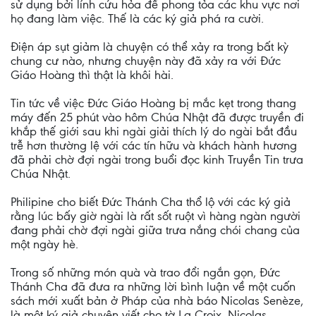
sử dụng bởi lính cứu hỏa để phong tỏa các khu vực nơi
họ đang làm việc. Thế là các ký giả phá ra cười.
Điện áp sụt giảm là chuyện có thể xảy ra trong bất kỳ
chung cư nào, nhưng chuyện này đã xảy ra với Đức
Giáo Hoàng thì thật là khôi hài.
Tin tức về việc Đức Giáo Hoàng bị mắc kẹt trong thang
máy đến 25 phút vào hôm Chúa Nhật đã được truyền đi
khắp thế giới sau khi ngài giải thích lý do ngài bắt đầu
trễ hơn thường lệ với các tín hữu và khách hành hương
đã phải chờ đợi ngài trong buổi đọc kinh Truyền Tin trưa
Chúa Nhật.
Philipine cho biết Đức Thánh Cha thổ lộ với các ký giả
rằng lúc bấy giờ ngài là rất sốt ruột vì hàng ngàn người
đang phải chờ đợi ngài giữa trưa nắng chói chang của
một ngày hè.
Trong số những món quà và trao đổi ngắn gọn, Đức
Thánh Cha đã đưa ra những lời bình luận về một cuốn
sách mới xuất bản ở Pháp của nhà báo Nicolas Senèze,
là một ký giả chuyên viết cho tờ La Croix. Nicolas