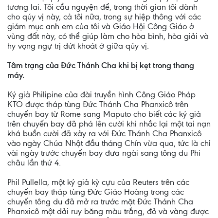
tương lai. Tôi cầu nguyện để, trong thời gian tôi dành
cho qúy vị này, cả tôi nữa, trong sự hiệp thông với các
giám mục anh em của tôi và Giáo Hội Công Giáo ở
vùng đất này, có thể giúp làm cho hòa bình, hòa giải và
hy vọng ngự trị dứt khoát ở giữa qúy vị.
Tâm trạng của Đức Thánh Cha khi bị kẹt trong thang
máy.
Ký giả Philipine của đài truyền hình Công Giáo Pháp
KTO được tháp tùng Đức Thánh Cha Phanxicô trên
chuyến bay từ Rome sang Maputo cho biết các ký giả
trên chuyến bay đã phá lên cười khi nhắc lại một tai nạn
khá buồn cười đã xảy ra với Đức Thánh Cha Phanxicô
vào ngày Chúa Nhật đầu tháng Chín vừa qua, tức là chỉ
vài ngày trước chuyến bay đưa ngài sang tông du Phi
châu lần thứ 4.
Phil Pullella, một ký giả kỳ cựu của Reuters trên các
chuyến bay tháp tùng Đức Giáo Hoàng trong các
chuyến tông du đã mở ra trước mặt Đức Thánh Cha
Phanxicô một dải ruy băng màu trắng, đỏ và vàng được