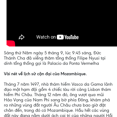
Sáng thứ Năm ngày 5 tháng 9, lúc 9:45 sáng, Đức
Thánh Cha đã viếng thăm tổng thống Filipe Nyusi tại
dinh tổng thống gọi là Palacio da Ponta Vermelha
Vài nét về lịch sử cận đại của Mozambique.
Tháng 7 năm 1497, nhà thám hiểm Vasco da Gama lãnh
đạo một hạm đội gồm 4 chiếc tàu rời cảng Lisbon thám
hiểm Phi Châu. Tháng 12 năm đó, ông vượt qua mũi
Hảo Vọng của Nam Phi sang bờ phía Đông, khám phá
ra những vùng đất người Âu Châu chưa bao giờ đặt
chân đến, trong đó có Mozambique. Hầu hết các vùng
đất này đang nằm dưới ách cai trị của những người Hồi