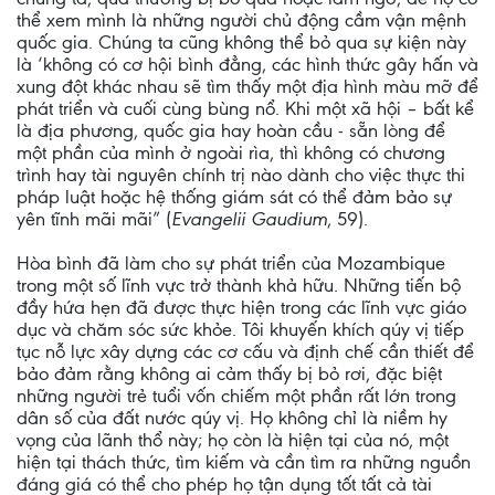
thể xem mình là những người chủ động cầm vận mệnh
quốc gia. Chúng ta cũng không thể bỏ qua sự kiện này
là ‘không có cơ hội bình đẳng, các hình thức gây hấn và
xung đột khác nhau sẽ tìm thấy một địa hình màu mỡ để
phát triển và cuối cùng bùng nổ. Khi một xã hội – bất kể
là địa phương, quốc gia hay hoàn cầu - sẵn lòng để
một phần của mình ở ngoài rìa, thì không có chương
trình hay tài nguyên chính trị nào dành cho việc thực thi
pháp luật hoặc hệ thống giám sát có thể đảm bảo sự
yên tĩnh mãi mãi” (
Evangelii Gaudium
, 59).
Hòa bình đã làm cho sự phát triển của Mozambique
trong một số lĩnh vực trở thành khả hữu. Những tiến bộ
đầy hứa hẹn đã được thực hiện trong các lĩnh vực giáo
dục và chăm sóc sức khỏe. Tôi khuyến khích qúy vị tiếp
tục nỗ lực xây dựng các cơ cấu và định chế cần thiết để
bảo đảm rằng không ai cảm thấy bị bỏ rơi, đặc biệt
những người trẻ tuổi vốn chiếm một phần rất lớn trong
dân số của đất nước qúy vị. Họ không chỉ là niềm hy
vọng của lãnh thổ này; họ còn là hiện tại của nó, một
hiện tại thách thức, tìm kiếm và cần tìm ra những nguồn
đáng giá có thể cho phép họ tận dụng tốt tất cả tài