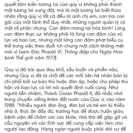
quyết tâm biến tương lai của qúy vị không phải thành
một tương lai xung đột, mà là một tương lai biết thừa
nhận rằng qúy vị tất cả đều là anh chị em, con trai con
gái của một lãnh thổ duy nhất, những người quản lý có
một số phận chung. Can đảm mang lại hòa bình! Lòng
can đảm thực sự: không phải là lòng can đảm của vũ
lực và bạo lực, nhưng một lòng can đảm phát biểu cụ
thể trong việc theo đuổi ích chung một cách không mệt
mỏi vì (xem Đức Phaolô VI,
Thông điệp cho Ngày Hòa
bình Thế giới năm 1973
).
Qúy vị đã trải qua đau khổ, sầu buồn và phiền não,
nhưng Qúy vị đã từ chối để các mối liên hệ nhân bản bị
chi phối bởi sự báo thù hoặc đàn áp, hoặc cho phép thù
hận và bạo lực có lời nói quyết định cuối cùng. Như
người tiền nhiệm, Thánh Gioan Phaolô II, đã nhắc nhở
trong chuyến viếng thăm đất nước của Qúy vị vào năm
1988: “Nhiều người đàn ông, đàn bà và trẻ em bị thiếu
nhà ở, thức ăn đầy đủ, trường học để được huấn giáo,
bệnh viện để chăm sóc sức khỏe, nhà thờ để gặp gỡ và
cầu nguyện và các lĩnh vực để cung cấp việc làm cho
người lao động. Hàng ngàn người buộc phải dời cư để