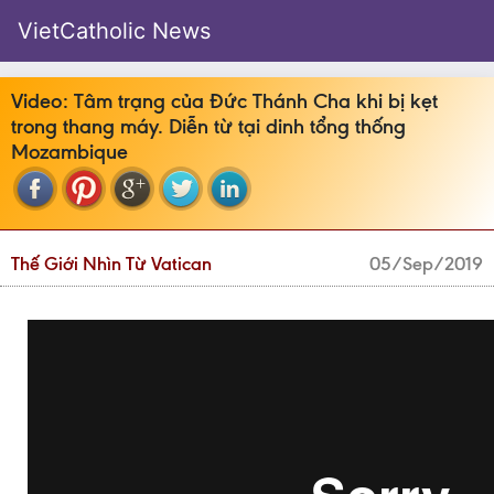
VietCatholic News
Video: Tâm trạng của Đức Thánh Cha khi bị kẹt
trong thang máy. Diễn từ tại dinh tổng thống
Mozambique
Thế Giới Nhìn Từ Vatican
05/Sep/2019