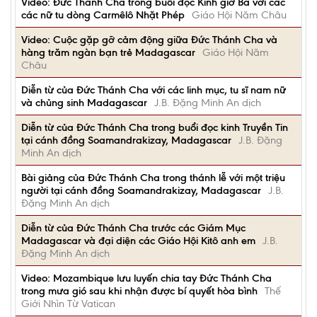
Video: Đức Thánh Cha trong buổi đọc Kinh giờ Ba với các
các nữ tu dòng Carmêlô Nhặt Phép
Giáo Hội Năm Châu
Video: Cuộc gặp gỡ cảm động giữa Đức Thánh Cha và
hàng trăm ngàn bạn trẻ Madagascar
Giáo Hội Năm
Châu
Diễn từ của Đức Thánh Cha với các linh mục, tu sĩ nam nữ
và chủng sinh Madagascar
J.B. Đặng Minh An dịch
Diễn từ của Đức Thánh Cha trong buổi đọc kinh Truyền Tin
tại cánh đồng Soamandrakizay, Madagascar
J.B. Đặng
Minh An dịch
Bài giảng của Đức Thánh Cha trong thánh lễ với một triệu
người tại cánh đồng Soamandrakizay, Madagascar
J.B.
Đặng Minh An dịch
Diễn từ của Đức Thánh Cha trước các Giám Mục
Madagascar và đại diện các Giáo Hội Kitô anh em
J.B.
Đặng Minh An dịch
Video: Mozambique lưu luyến chia tay Đức Thánh Cha
trong mưa gió sau khi nhận được bí quyết hòa bình
Thế
Giới Nhìn Từ Vatican