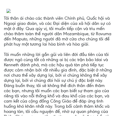
Tôi thân ái chào các thành viên Chính phủ, Quốc hội và
Ngoại giao đoàn, và các Đại diện của xã hội dân sự có
mặt ở đây. Qua qúy vị, tôi muốn tiếp cận và trìu mến
chào thăm toàn thể người dân Mozambique, từ Rovuma
đến Maputo, những người đã mở cửa cho chúng tôi để
phát huy một tương lai hòa bình và hòa giải.
Tôi muốn những lời gần gũi và liên đới đầu tiên của tôi
được ngỏ cùng tất cả những ai bị các trận bão Idai và
Kenneth đánh phá, mà các hậu quả tàn phá tiếp tục
được cảm nhận bởi rất nhiều gia đình, đặc biệt ở những
nơi chưa thể xây dựng lại, bởi vì chúng không thể xây
dựng lại, bởi vì chúng đòi hỏi sự chú ý đặc biệt này.
Đáng buồn thay, tôi sẽ không thể đích thân đến thăm
các bạn, nhưng tôi muốn các bạn biết sự tham gia của
riêng tôi vào nỗi thống khổ và đau khổ của các bạn, và
cam kết của cộng đồng Công Giáo để đáp ứng tình
huống khó khăn nhất này. Trong bối cảnh thảm khốc và
hoang tàn, tôi cầu nguyện để, nhờ sự quan phòng của