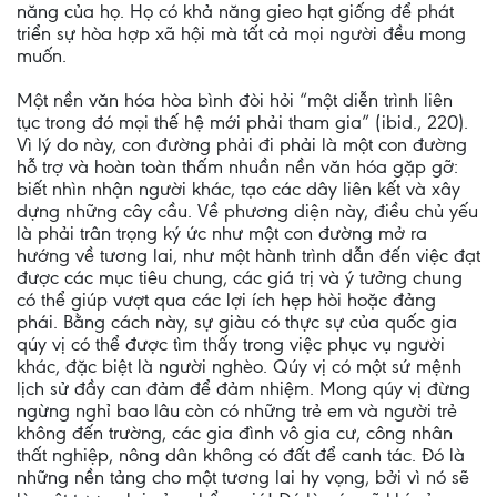
năng của họ. Họ có khả năng gieo hạt giống để phát
triển sự hòa hợp xã hội mà tất cả mọi người đều mong
muốn.
Một nền văn hóa hòa bình đòi hỏi “một diễn trình liên
tục trong đó mọi thế hệ mới phải tham gia” (ibid., 220).
Vì lý do này, con đường phải đi phải là một con đường
hỗ trợ và hoàn toàn thấm nhuần nền văn hóa gặp gỡ:
biết nhìn nhận người khác, tạo các dây liên kết và xây
dựng những cây cầu. Về phương diện này, điều chủ yếu
là phải trân trọng ký ức như một con đường mở ra
hướng về tương lai, như một hành trình dẫn đến việc đạt
được các mục tiêu chung, các giá trị và ý tưởng chung
có thể giúp vượt qua các lợi ích hẹp hòi hoặc đảng
phái. Bằng cách này, sự giàu có thực sự của quốc gia
qúy vị có thể được tìm thấy trong việc phục vụ người
khác, đặc biệt là người nghèo. Qúy vị có một sứ mệnh
lịch sử đầy can đảm để đảm nhiệm. Mong qúy vị đừng
ngừng nghỉ bao lâu còn có những trẻ em và người trẻ
không đến trường, các gia đình vô gia cư, công nhân
thất nghiệp, nông dân không có đất để canh tác. Đó là
những nền tảng cho một tương lai hy vọng, bởi vì nó sẽ