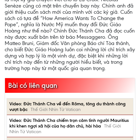
Senèze cũng có mặt trên chuyến bay này. Chính anh đã
giới thiệu cuốn sách mới của mình với các ký giả. Cuốn
sách có tựa đề “How America Wants To Change the
Pope”, nghĩa là Nước Mỹ muốn thay đổi Đức Giáo
Hoàng như thế nào? Chính Đức Thánh Cha đã đọc cuốn
này được xuất bản trên tờ báo Messaggero. Ông
Matteo Bruni, Giám đốc Văn phòng Báo chí Tòa thánh,
cho biết Đức Giáo Hoàng luôn coi những lời chỉ trích xây
dựng và hợp lý là một vinh dự, đặc biệt khi những lời
chỉ trích này đến từ những người hiểu biết, và trong
trường hợp này từ một quốc gia quan trọng.
Bài có liên quan
Video: Đức Thánh Cha về đến Rôma, tông du thành công
vượt bậc
Thế Giới Nhìn Từ Vatican
Video: Đức Thánh Cha chiếm trọn cảm tình người Mauritius
khi khen ngợi xã hội của họ dân chủ, hài hòa
Thế Giới
Nhìn Từ Vatican