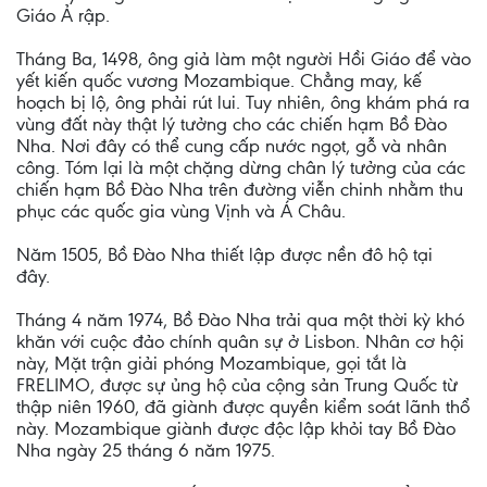
Giáo Ả rập.
Tháng Ba, 1498, ông giả làm một người Hồi Giáo để vào
yết kiến quốc vương Mozambique. Chẳng may, kế
hoạch bị lộ, ông phải rút lui. Tuy nhiên, ông khám phá ra
vùng đất này thật lý tưởng cho các chiến hạm Bồ Đào
Nha. Nơi đây có thể cung cấp nước ngọt, gỗ và nhân
công. Tóm lại là một chặng dừng chân lý tưởng của các
chiến hạm Bồ Đào Nha trên đường viễn chinh nhằm thu
phục các quốc gia vùng Vịnh và Á Châu.
Năm 1505, Bồ Đào Nha thiết lập được nền đô hộ tại
đây.
Tháng 4 năm 1974, Bồ Đào Nha trải qua một thời kỳ khó
khăn với cuộc đảo chính quân sự ở Lisbon. Nhân cơ hội
này, Mặt trận giải phóng Mozambique, gọi tắt là
FRELIMO, được sự ủng hộ của cộng sản Trung Quốc từ
thập niên 1960, đã giành được quyền kiểm soát lãnh thổ
này. Mozambique giành được độc lập khỏi tay Bồ Đào
Nha ngày 25 tháng 6 năm 1975.