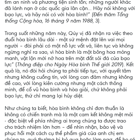
tìm an ninh và phương tiện sinh tồn; những người khác
đã lánh nạn ở các quốc gia lân cận... Hãy nói không với
bạo lực, và hãy nói có với hòa bình!”
(Đến thăm Tổng
thống Cộng hòa, 16 tháng 9 năm 1988
, 3).
Trong suốt những năm này, Qúy vị đã nhận ra việc theo
đuổi hòa bình lâu dài - một sứ mệnh đặt lên vai mọi
người – đòi phải có một nỗ lực vất vả, liên tục và không
ngừng nghỉ ra sao, vì hòa bình là một bông hoa mỏng
manh, vật lộn mới nở hoa trên mặt đất sỏi đá của bạo
lực” (
Thông điệp cho Ngày Hòa bình Thế giới 2019
). Kết
quả là, nó đòi hỏi chúng ta phải tiếp tục, với quyết tâm
nhưng không cuồng tín, với lòng can đảm nhưng không
đề cao, với lòng kiên cường nhưng một cách thông
minh, để cổ vũ hòa bình và hòa giải, chứ không phải
bạo lực, thứ chỉ mang lại hủy diệt.
Như chúng ta biết, hòa bình không chỉ đơn thuần là
không có chiến tranh mà là một cam kết không mệt mỏi
- đặc biệt về phía những ai trong chúng ta được trao
cho trách nhiệm lớn hơn – để nhìn nhận, bảo vệ và
phục hồi một cách cụ thể phẩm giá của anh chị em
chúng ta, quá thường bị bỏ qua hoặc làm ngơ, để họ có