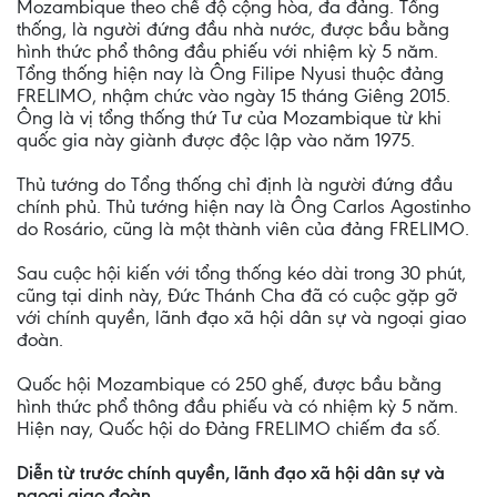
Mozambique theo chế độ cộng hòa, đa đảng. Tổng
thống, là người đứng đầu nhà nước, được bầu bằng
hình thức phổ thông đầu phiếu với nhiệm kỳ 5 năm.
Tổng thống hiện nay là Ông Filipe Nyusi thuộc đảng
FRELIMO, nhậm chức vào ngày 15 tháng Giêng 2015.
Ông là vị tổng thống thứ Tư của Mozambique từ khi
quốc gia này giành được độc lập vào năm 1975.
Thủ tướng do Tổng thống chỉ định là người đứng đầu
chính phủ. Thủ tướng hiện nay là Ông Carlos Agostinho
do Rosário, cũng là một thành viên của đảng FRELIMO.
Sau cuộc hội kiến với tổng thống kéo dài trong 30 phút,
cũng tại dinh này, Đức Thánh Cha đã có cuộc gặp gỡ
với chính quyền, lãnh đạo xã hội dân sự và ngoại giao
đoàn.
Quốc hội Mozambique có 250 ghế, được bầu bằng
hình thức phổ thông đầu phiếu và có nhiệm kỳ 5 năm.
Hiện nay, Quốc hội do Đảng FRELIMO chiếm đa số.
Diễn từ trước chính quyền, lãnh đạo xã hội dân sự và
ngoại giao đoàn