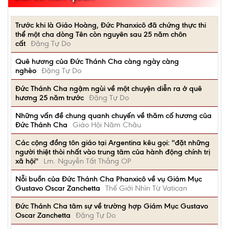
Trước khi là Giáo Hoàng, Đức Phanxicô đã chứng thực thi
thể một cha dòng Tên còn nguyên sau 25 năm chôn
cất
Đặng Tự Do
Quê hương của Đức Thánh Cha càng ngày càng
nghèo
Đặng Tự Do
Đức Thánh Cha ngậm ngùi về một chuyện diễn ra ở quê
hương 25 năm trước
Đặng Tự Do
Những vấn đề chung quanh chuyến về thăm cố hương của
Đức Thánh Cha
Giáo Hội Năm Châu
Các cộng đồng tôn giáo tại Argentina kêu gọi: ''đặt những
người thiệt thòi nhất vào trung tâm của hành động chính trị
xã hội''
Lm. Nguyễn Tất Thắng OP
Nỗi buồn của Đức Thánh Cha Phanxicô về vụ Giám Mục
Gustavo Oscar Zanchetta
Thế Giới Nhìn Từ Vatican
Đức Thánh Cha tâm sự về trường hợp Giám Mục Gustavo
Oscar Zanchetta
Đặng Tự Do