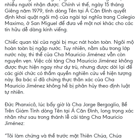
nhiều người nhận được. Chính vì thế, ngày 15 tháng
Giêng năm 1979, tỉnh dòng Tên tại Á Căn Đình quyết
định khai quật ngôi mộ của ngài tại nghĩa trang Colegio
Maximo, ở San Miguel để đưa về một nơi khác cho các
tín hữu dễ dàng kính viếng.
Chiếc quan tài của ngài bị mục nát hoàn toàn. Ngôi mộ
hoàn toàn bị ngập nước. Tuy nhiên, nằm sâu trong lớp
nước này, thi thể của Cha Mauricio Jiménez vẫn còn
nguyên vẹn. Việc cải táng Cha Mauricio Jiménez không
được thực hiện ngay như dự trù, nhưng được dời lại để
các giới chức có thẩm quyền nghiên cứu về hiện tượng
này. Ba bác sĩ đã chứng thực thân xác của Cha
Mauricio Jiménez không hề bị phân hủy theo định luật
tự nhiên.
Đức Phanxicô, lúc bấy giờ là Cha Jorge Bergoglio, Bề
Trên Giám Tỉnh dòng Tên tại Á Căn Đình, long trọng xác
nhân như sau trong thánh lễ cải táng Cha Mauricio
Jiménez:
“Tôi làm chứng và thề trước mặt Thiên Chúa, Chúa