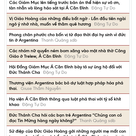
Các Giám Mục lên tiếng trước bản án thể hiện sự vô ơn,
tàn nhẫn và lòng háo sát tại Á Căn Đình
Đặng Tự Do
Vị Giáo Hoàng của những điều bất ngờ - Lần đầu tiên ngài
ngỏ ý nhớ nhà, muốn về thăm quê hương
Đặng Tự Do
Phong chân phước cho bốn vị tử đạo thời đại hy sinh vì đức
tin ở Argentina
Thanh Quảng sdb
Các nhóm nữ quyền ném bom xăng vào một nhà thờ Công
Giáo ở Trelew, Á Căn Đình
Đặng Tự Do
Hội Đồng Giám Mục Á Căn Đình bày tỏ sự ủng hộ đối với
Đức Thánh Cha
Đặng Tự Do
Thương viện Argentina bác bỏ dự luật hợp pháp hóa phá
thai.
Giuse Thẩm Nguyễn
Hạ viện Á Căn Đình thông qua luật phá thai với tỷ số khít
khao
Đặng Tự Do
Đức Thánh Cha hỏi các bạn trẻ Argentina ''Chúng con có
đọc Tin Mừng hàng ngày không?''
Thanh Quảng sdb
Sứ điệp của Đức Giáo Hoàng gởi những người mẹ mất con