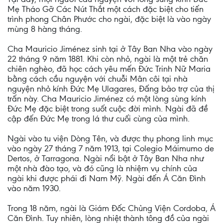
Mẹ Tháo Gỡ Các Nút Thắt một cách đặc biệt cho tiến
trình phong Chân Phước cho ngài, đặc biệt là vào ngày
mùng 8 hàng tháng.
Cha Mauricio Jiménez sinh tại ở Tây Ban Nha vào ngày
22 tháng 9 năm 1881. Khi còn nhỏ, ngài là một trẻ chăn
chiên nghèo, đã học cách yêu mến Đức Trinh Nữ Maria
bằng cách cầu nguyện với chuỗi Mân côi tại nhà
nguyện nhỏ kính Đức Mẹ Ulagares, Đấng bảo trợ của thị
trấn này. Cha Mauricio Jiménez có một lòng sùng kính
Đức Mẹ đặc biệt trong suốt cuộc đời mình. Ngài đã đề
cập đến Đức Mẹ trong lá thư cuối cùng của mình.
Ngài vào tu viện Dòng Tên, và được thụ phong linh mục
vào ngày 27 tháng 7 năm 1913, tại Colegio Máimumo de
Dertos, ở Tarragona. Ngài nổi bật ở Tây Ban Nha như
một nhà đào tạo, và đó cũng là nhiệm vụ chính của
ngài khi được phái đi Nam Mỹ. Ngài đến Á Căn Đình
vào năm 1930.
Trong 18 năm, ngài là Giám Đốc Chủng Viện Cordoba, Á
Căn Đình. Tuy nhiên, lòng nhiệt thành tông đồ của ngài