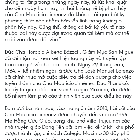
chúng ta rằng trong những ngày này, từ lúc khai quật
cho đến ngày hôm nay, thi hài không hề bị phân hủy
của Cha Mauricio Jiménez đã không trải qua bất kỳ
phương thức nào nhằm bảo tồn tình trạng không bị
phân hủy này. Cũng thế, không có bất kỳ yếu tố nào
thuộc loại này được đặt trong quan tài kẽm mà cơ thể
ngài vừa được đặt vào.”
Đức Cha Horacio Alberto Bózzoli, Giám Mục San Miguel
đã đến tận nơi xem xét hiện tượng này và truyền lập
báo cáo gởi về cho Tòa Thánh. Ngày 29 tháng Sáu,
1984, vị kế nhiệm ngài là Đức Cha José Manuel Lorenzo
đã chính thức mở cuộc điều tra để dọn dường cho việc
tuyên thánh cho Cha Mauricio Jiménez. Đức Phanxicô,
lúc ấy là giám đốc học viện Colegio Maximo, đã được
bổ nhiệm làm phó cáo thỉnh viên của cuộc điều tra này.
Ba mươi ba năm sau, vào tháng 3 năm 2018, hài cốt của
Cha Mauricio Jiménez được chuyển đến Giáo xứ Đức
Mẹ Hằng Cứu Giúp, trong khu phố Villa Trujui, nơi các
nhà truyền giáo Dòng Tên đã làm việc kể từ khi khu phố
được thành lập, chỉ cách Colegio Maximo 30 dãy phố.
Tại đây, mọi người cầu nguyện với lòng sùng kính Đức