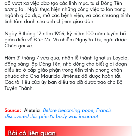
đã vượt xa việc đào tạo các linh mục, tu sĩ Dòng Tên
tương lai. Ngài thực hiện những công việc to lớn trong
ngành giáo dục, mở các bệnh viện, và các chương trình
tĩnh tâm dành cho anh chị em giáo dân.
Ngày 8 tháng 12 năm 1954, kỷ niệm 100 năm tuyên bố
giáo điều về Đức Mẹ Vô nhiễm Nguyên Tội, ngài được
Chúa gọi về.
Hôm 31 tháng 7 vừa qua, nhân lễ thánh Ignatius Loyola,
đấng sáng lập Dòng Tên, nhà dòng cho biết giai đoạn
điều tra ở cấp giáo phận trong tiến trình phong chân
phước cho Cha Mauricio Jiménez đã được hoàn tất.
Các tài liệu của ủy ban điều tra đã được trao cho Bộ
Tuyên Thánh.
Source:
Aleteia
Before becoming pope, Francis
discovered this priest’s body was incorrupt
Bài có liên quan