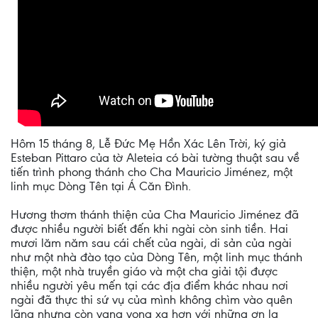
Hôm 15 tháng 8, Lễ Đức Mẹ Hồn Xác Lên Trời, ký giả
Esteban Pittaro của tờ Aleteia có bài tường thuật sau về
tiến trình phong thánh cho Cha Mauricio Jiménez, một
linh mục Dòng Tên tại Á Căn Đình.
Hương thơm thánh thiện của Cha Mauricio Jiménez đã
được nhiều người biết đến khi ngài còn sinh tiền. Hai
mươi lăm năm sau cái chết của ngài, di sản của ngài
như một nhà đào tạo của Dòng Tên, một linh mục thánh
thiện, một nhà truyền giáo và một cha giải tội được
nhiều người yêu mến tại các địa điểm khác nhau nơi
ngài đã thực thi sứ vụ của mình không chìm vào quên
lãng nhưng còn vang vọng xa hơn với những ơn lạ