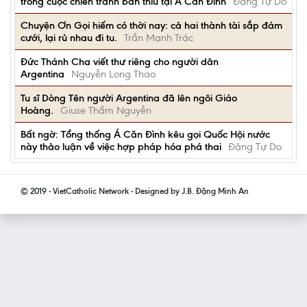
trong cuộc chiến tranh bẩn thỉu tại Á Căn Đình
Đặng Tự Do
Chuyện Ơn Gọi hiếm có thời nay: cả hai thành tài sắp đám
cưới, lại rủ nhau đi tu.
Trần Mạnh Trác
Đức Thánh Cha viết thư riêng cho người dân
Argentina
Nguyễn Long Thao
Tu sĩ Dòng Tên người Argentina đã lên ngôi Giáo
Hoàng.
Giuse Thẩm Nguyễn
Bất ngờ: Tổng thống Á Căn Đình kêu gọi Quốc Hội nước
này thảo luận về việc hợp pháp hóa phá thai
Đặng Tự Do
© 2019 - VietCatholic Network - Designed by J.B. Đặng Minh An