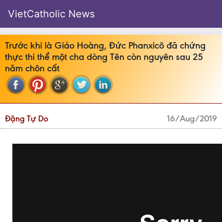
VietCatholic News
Trước khi là Giáo Hoàng, Đức Phanxicô đã chứng
thực thi thể một cha dòng Tên còn nguyên sau 25
năm chôn cất
Đặng Tự Do
16/Aug/2019