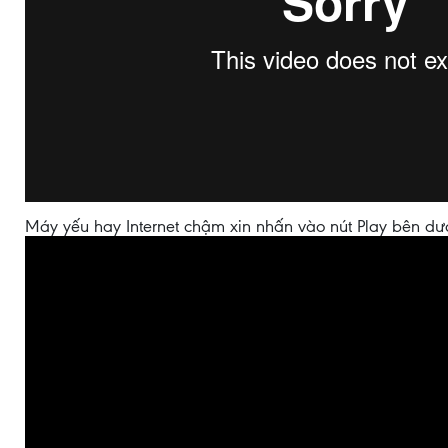
Máy yếu hay Internet chậm xin nhấn vào nút Play bên dư