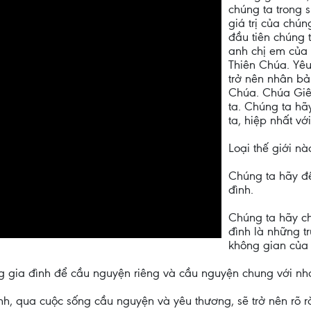
chúng ta trong 
giá trị của chún
đầu tiên chúng 
anh chị em của 
Thiên Chúa. Yêu
trở nên nhân bả
Chúa. Chúa Giê
ta. Chúng ta hã
ta, hiệp nhất vớ
Loại thế giới n
Chúng ta hãy để
đình.
Chúng ta hãy ch
đình là những t
không gian của 
ong gia đình để cầu nguyện riêng và cầu nguyện chung với nh
nh, qua cuộc sống cầu nguyện và yêu thương, sẽ trở nên rõ r