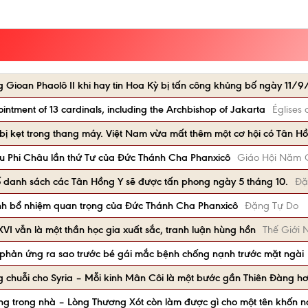
Gioan Phaolô II khi hay tin Hoa Kỳ bị tấn công khủng bố ngày 11/9
ntment of 13 cardinals, including the Archbishop of Jakarta
Églises 
ị kẹt trong thang máy. Việt Nam vừa mất thêm một cơ hội có Tân Hồ
du Phi Châu lần thứ Tư của Đức Thánh Cha Phanxicô
Giáo Hội Năm 
danh sách các Tân Hồng Y sẽ được tấn phong ngày 5 tháng 10.
Đặ
nh bổ nhiệm quan trọng của Đức Thánh Cha Phanxicô
Đặng Tự Do
XVI vẫn là một thần học gia xuất sắc, tranh luận hùng hồn
Thế Giới 
phản ứng ra sao trước bé gái mắc bệnh chống nạnh trước mặt ngài
 chuỗi cho Syria – Mỗi kinh Mân Côi là một bước gần Thiên Đàng h
ng trong nhà – Lòng Thương Xót còn làm được gì cho một tên khốn n