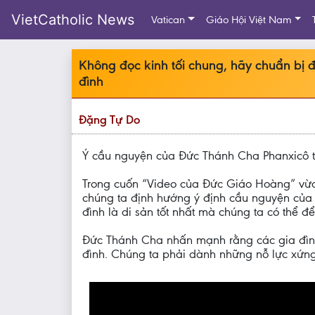
VietCatholic News
Vatican
Giáo Hội Việt Nam
Không đọc kinh tối chung, hãy chuẩn bị 
đình
Đặng Tự Do
Ý cầu nguyện của Đức Thánh Cha Phanxicô tro
Trong cuốn “Video của Đức Giáo Hoàng” vừa
chúng ta định hướng ý định cầu nguyện của m
đình là di sản tốt nhất mà chúng ta có thể để 
Đức Thánh Cha nhấn mạnh rằng các gia đình 
đình. Chúng ta phải dành những nỗ lực xứng