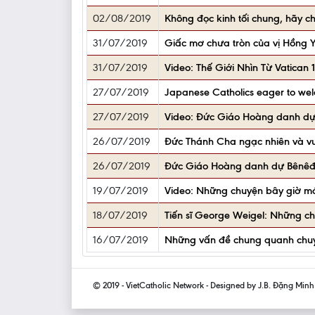
02/08/2019
Không đọc kinh tối chung, hãy c
31/07/2019
Giấc mơ chưa tròn của vị Hồng 
31/07/2019
Video: Thế Giới Nhìn Từ Vatica
27/07/2019
Japanese Catholics eager to we
27/07/2019
Video: Đức Giáo Hoàng danh dự B
26/07/2019
Đức Thánh Cha ngạc nhiên và vui
26/07/2019
Đức Giáo Hoàng danh dự Bênêđíc
19/07/2019
Video: Những chuyện bây giờ mớ
18/07/2019
Tiến sĩ George Weigel: Những c
16/07/2019
Những vấn đề chung quanh chu
© 2019 - VietCatholic Network - Designed by J.B. Đặng Min