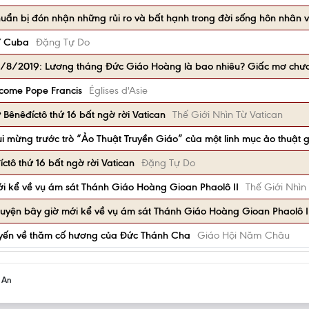
huẩn bị đón nhận những rủi ro và bất hạnh trong đời sống hôn nhân v
Y Cuba
Đặng Tự Do
n 1/8/2019: Lương tháng Đức Giáo Hoàng là bao nhiêu? Giấc mơ chưa
lcome Pope Francis
Églises d'Asie
ênêđíctô thứ 16 bất ngờ rời Vatican
Thế Giới Nhìn Từ Vatican
 mừng trước trò “Ảo Thuật Truyền Giáo” của một linh mục ảo thuật g
tô thứ 16 bất ngờ rời Vatican
Đặng Tự Do
i kể về vụ ám sát Thánh Giáo Hoàng Gioan Phaolô II
Thế Giới Nhìn
huyện bây giờ mới kể về vụ ám sát Thánh Giáo Hoàng Gioan Phaolô I
yến về thăm cố hương của Đức Thánh Cha
Giáo Hội Năm Châu
h An