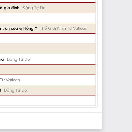
à gia đình
Đặng Tự Do
 tròn của vị Hồng Y
Thế Giới Nhìn Từ Vatican
ia
Đặng Tự Do
 Từ Vatican
I
Đặng Tự Do