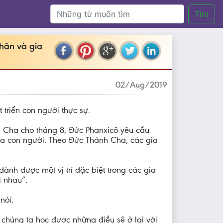
Tìm
nhân và gia
02/Aug/2019
triển con người thực sự.
 Cha cho tháng 8, Đức Phanxicô yêu cầu
của con người. Theo Đức Thánh Cha, các gia
nh được một vị trí đặc biệt trong các gia
 nhau”.
nói:
, chúng ta học được những điều sẽ ở lại với