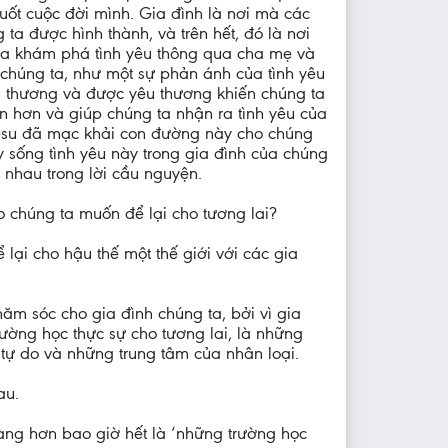
suốt cuộc đời mình. Gia đình là nơi mà các
g ta được hình thành, và trên hết, đó là nơi
ta khám phá tình yêu thông qua cha mẹ và
chúng ta, như một sự phản ánh của tình yêu
 thương và được yêu thương khiến chúng ta
n hơn và giúp chúng ta nhận ra tình yêu của
su đã mạc khải con đường này cho chúng
y sống tình yêu này trong gia đình của chúng
i nhau trong lời cầu nguyện.
ào chúng ta muốn để lại cho tương lai?
 lại cho hậu thế một thế giới với các gia
ăm sóc cho gia đình chúng ta, bởi vì gia
rường học thực sự cho tương lai, là những
tự do và những trung tâm của nhân loại.
au.
àng hơn bao giờ hết là ‘những trường học