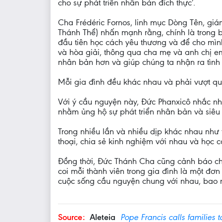
cho sự phát triển nhân bản đích thực’.
Cha Frédéric Fornos, linh mục Dòng Tên, gi
Thánh Thể) nhấn mạnh rằng, chính là trong b
đầu tiên học cách yêu thương và để cho mình
và hòa giải, thông qua cha mẹ và anh chị em
nhân bản hơn và giúp chúng ta nhận ra tình
Mỗi gia đình đều khác nhau và phải vượt qua
Với ý cầu nguyện này, Đức Phanxicô nhắc nh
nhằm ủng hộ sự phát triển nhân bản và siêu 
Trong nhiều lần và nhiều dịp khác nhau như 
thoại, chia sẻ kinh nghiệm với nhau và học 
Đồng thời, Đức Thánh Cha cũng cảnh báo chố
coi mỗi thành viên trong gia đình là một đơn
cuộc sống cầu nguyện chung với nhau, bao n
Source:
Aleteia
Pope Francis calls families 