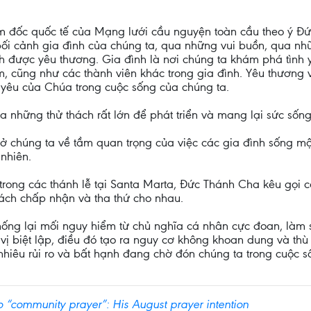
ám đốc quốc tế của Mạng lưới cầu nguyện toàn cầu theo ý Đ
ối cảnh gia đình của chúng ta, qua những vui buồn, qua nhữ
 được yêu thương. Gia đình là nơi chúng ta khám phá tình yêu
, cũng như các thành viên khác trong gia đình. Yêu thương 
 yêu của Chúa trong cuộc sống của chúng ta.
 những thử thách rất lớn để phát triển và mang lại sức sống
ở chúng ta về tầm quan trọng của việc các gia đình sống m
nhiên.
trong các thánh lễ tại Santa Marta, Đức Thánh Cha kêu gọi 
cách chấp nhận và tha thứ cho nhau.
ng lại mối nguy hiểm từ chủ nghĩa cá nhân cực đoan, làm 
 vị biệt lập, điều đó tạo ra nguy cơ không khoan dung và th
hiêu rủi ro và bất hạnh đang chờ đón chúng ta trong cuộc s
to “community prayer”: His August prayer intention