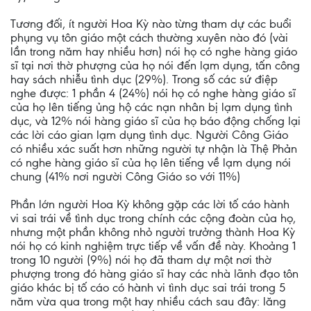
Tương đối, ít người Hoa Kỳ nào từng tham dự các buổi
phụng vụ tôn giáo một cách thường xuyên nào đó (vài
lần trong năm hay nhiều hơn) nói họ có nghe hàng giáo
sĩ tại nơi thờ phượng của họ nói đến lạm dụng, tấn công
hay sách nhiễu tình dục (29%). Trong số các sứ điệp
nghe được: 1 phần 4 (24%) nói họ có nghe hàng giáo sĩ
của họ lên tiếng ủng hộ các nạn nhân bị lạm dụng tình
dục, và 12% nói hàng giáo sĩ của họ báo động chống lại
các lời cáo gian lạm dụng tình dục. Người Công Giáo
có nhiều xác suất hơn những người tự nhận là Thệ Phản
có nghe hàng giáo sĩ của họ lên tiếng về lạm dụng nói
chung (41% nơi người Công Giáo so với 11%)
Phần lớn người Hoa Kỳ không gặp các lời tố cáo hành
vi sai trái về tình dục trong chính các cộng đoàn của họ,
nhưng một phần không nhỏ người trưởng thành Hoa Kỳ
nói họ có kinh nghiệm trực tiếp về vấn đề này. Khoảng 1
trong 10 người (9%) nói họ đã tham dự một nơi thờ
phượng trong đó hàng giáo sĩ hay các nhà lãnh đạo tôn
giáo khác bị tố cáo có hành vi tình dục sai trái trong 5
năm vừa qua trong một hay nhiều cách sau đây: lăng