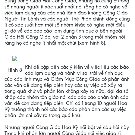
dụng trong Giáo Hội Công Giáo, nhưng họ cũng ở trong
số những người ít xác suất nhất nói rằng họ có nghe về
việc lạm dụng của các nhà lãnh đạo không Công Giáo.
Người Tin Lành và các người Thệ Phản chính dòng cũng
ít có xác suất hơn một số nhóm khác có nghe một điều
gì đó về các báo cáo lạm dụng tình dục ở bên ngoài
Giáo Hội Công Giáo, với 2 phần 3 trong mỗi nhóm nói
rằng họ có nghe ít nhất một chút (xem hình 8).
Khi đề cập đến các ý kiến về việc liệu các báo
Hình 8
cáo lạm dụng và hành vi sai trái về tình dục
của các linh mục và Giám Mục Công Giáo có phản ảnh
các vấn đề đang tiếp diễn hay các sự việc đã xẩy ra
trong quá khứ và phần lớn không xẩy ra nữa, đại đa số
khắp các nhóm tôn giáo nói các báo cáo phản ảnh các
vấn đề còn đang tiếp diễn. Chỉ có 1 trong 10 người Hoa
Kỳ trưởng thành nói các báo cáo phản ảnh các sự việc
phần lớn chỉ xẩy ra trong quá khứ.
Nhưng người Công Giáo Hoa Kỳ nổi bật về câu hỏi này.
Trong khi phần lớn người Công Giáo nói việc giáo sĩ