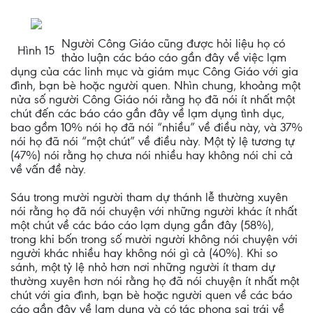
Người Công Giáo cũng được hỏi liệu họ có
Hình 15
thảo luận các báo cáo gần đây về việc lạm
dụng của các linh mục và giám mục Công Giáo với gia
đình, bạn bè hoặc người quen. Nhìn chung, khoảng một
nửa số người Công Giáo nói rằng họ đã nói ít nhất một
chút đến các báo cáo gần đây về lạm dụng tình dục,
bao gồm 10% nói họ đã nói “nhiều” về điều này, và 37%
nói họ đã nói “một chút” về điều này. Một tỷ lệ tương tự
(47%) nói rằng họ chưa nói nhiều hay không nói chi cả
về vấn đề này.
Sáu trong mười người tham dự thánh lễ thường xuyên
nói rằng họ đã nói chuyện với những người khác ít nhất
một chút về các báo cáo lạm dụng gần đây (58%),
trong khi bốn trong số mười người không nói chuyện với
người khác nhiều hay không nói gì cả (40%). Khi so
sánh, một tỷ lệ nhỏ hơn nơi những người ít tham dự
thường xuyên hơn nói rằng họ đã nói chuyện ít nhất một
chút với gia đình, bạn bè hoặc người quen về các báo
cáo gần đây về lạm dụng và có tác phong sai trái về