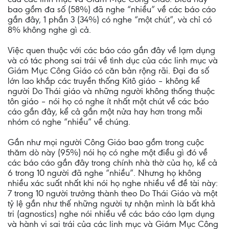
bao gồm đa số (58%) đã nghe “nhiều” về các báo cáo
gần đây, 1 phần 3 (34%) có nghe “một chút”, và chỉ có
8% không nghe gì cả.
Việc quen thuộc với các báo cáo gần đây về lạm dụng
và có tác phong sai trái về tình dục của các linh mục và
Giám Mục Công Giáo có căn bản rộng rãi. Đại đa số
lớn lao khắp các truyền thống Kitô giáo – không kể
người Do Thái giáo và những người không thống thuộc
tôn giáo – nói họ có nghe ít nhất một chút về các báo
cáo gần đây, kể cả gần một nửa hay hơn trong mỗi
nhóm có nghe “nhiều” về chúng.
Gần như mọi người Công Giáo bao gồm trong cuộc
thăm dò này (95%) nói họ có nghe một điều gì đó về
các báo cáo gần đây trong chính nhà thờ của họ, kể cả
6 trong 10 người đã nghe “nhiều”. Nhưng họ không
nhiều xác suất nhất khi nói họ nghe nhiều về đề tài này:
7 trong 10 người trưởng thành theo Do Thái Giáo và một
tỷ lệ gần như thế những người tự nhận mình là bất khả
tri (agnostics) nghe nói nhiều về các báo cáo lạm dụng
và hành vi sai trái của các linh mục và Giám Mục Công