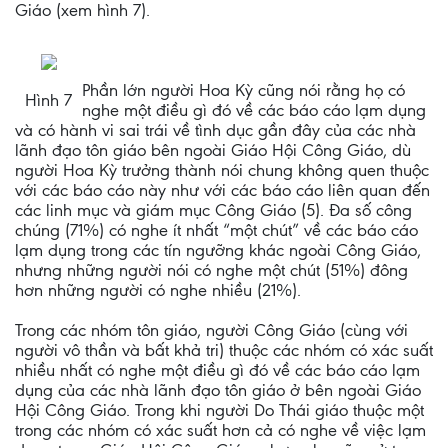
Giáo (xem hình 7).
Phần lớn người Hoa Kỳ cũng nói rằng họ có
Hình 7
nghe một điều gì đó về các báo cáo lạm dụng
và có hành vi sai trái về tình dục gần đây của các nhà
lãnh đạo tôn giáo bên ngoài Giáo Hội Công Giáo, dù
người Hoa Kỳ trưởng thành nói chung không quen thuộc
với các báo cáo này như với các báo cáo liên quan đến
các linh mục và giám mục Công Giáo (5). Đa số công
chúng (71%) có nghe ít nhất “một chút” về các báo cáo
lạm dụng trong các tín ngưỡng khác ngoài Công Giáo,
nhưng những người nói có nghe một chút (51%) đông
hơn những người có nghe nhiều (21%).
Trong các nhóm tôn giáo, người Công Giáo (cùng với
người vô thần và bất khả tri) thuộc các nhóm có xác suất
nhiều nhất có nghe một điều gì đó về các báo cáo lạm
dụng của các nhà lãnh đạo tôn giáo ở bên ngoài Giáo
Hội Công Giáo. Trong khi người Do Thái giáo thuộc một
trong các nhóm có xác suất hơn cả có nghe về việc lạm