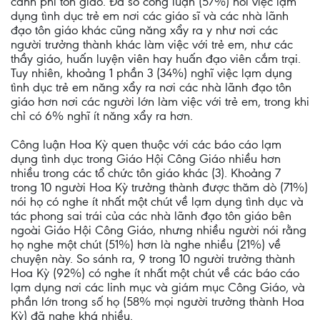
cảnh phi tôn giáo. Đa số công luận (57%) nói việc lạm
dụng tình dục trẻ em nơi các giáo sĩ và các nhà lãnh
đạo tôn giáo khác cũng năng xẩy ra y như nơi các
người trưởng thành khác làm việc với trẻ em, như các
thầy giáo, huấn luyện viên hay huấn đạo viên cắm trại.
Tuy nhiên, khoảng 1 phần 3 (34%) nghĩ việc lạm dụng
tình dục trẻ em năng xẩy ra nơi các nhà lãnh đạo tôn
giáo hơn nơi các người lớn làm việc với trẻ em, trong khi
chỉ có 6% nghĩ ít năng xẩy ra hơn.
Công luận Hoa Kỳ quen thuộc với các báo cáo lạm
dụng tình dục trong Giáo Hội Công Giáo nhiều hơn
nhiều trong các tổ chức tôn giáo khác (3). Khoảng 7
trong 10 người Hoa Kỳ trưởng thành được thăm dò (71%)
nói họ có nghe ít nhất một chút về lạm dụng tình dục và
tác phong sai trái của các nhà lãnh đạo tôn giáo bên
ngoài Giáo Hội Công Giáo, nhưng nhiều người nói rằng
họ nghe một chút (51%) hơn là nghe nhiều (21%) về
chuyện này. So sánh ra, 9 trong 10 người trưởng thành
Hoa Kỳ (92%) có nghe ít nhất một chút về các báo cáo
lạm dụng nơi các linh mục và giám mục Công Giáo, và
phần lớn trong số họ (58% mọi người trưởng thành Hoa
Kỳ) đã nghe khá nhiều.