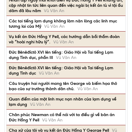
Nhân dịp ngày mai khởi diễn vụ Đức Hồng Y Pell kháng án,
cập nhật tin tức liên quan đến việc ngài bị kết án tù vì tội ấu
dâm đã lâu năm
Vũ Văn An
Các tai tiếng lạm dụng không làm nản lòng các linh mục
tương lai của Mỹ
Vũ Văn An
Vụ kết án Đức Hồng Y Pell, các hướng dẫn bồi thẩm đoàn
và “hoài nghi hữu lý”.
Vũ Văn An
Đức Bênêđíctô XVI lên tiếng: Giáo Hội và Tai tiếng Lạm
dụng Tình dục, phần III
Vũ Văn An
Đức Bênêđíctô XVI lên tiếng: Giáo Hội và Tai tiếng Lạm
dụng Tình dục
Vũ Văn An
Câu truyện hai người mang tên George và biếm họa thô
bạo của sự trưởng thành dân chủ.
Vũ Văn An
Quan điểm của một linh mục nạn nhân của lạm dụng về
lạm dụng
Vũ Văn An
Chân phúc Newman có thể nói với ta điều gì về bản án
Đức Hồng Y Pell
Vũ Văn An
Cha xứ của tôi và vụ kết án Đức Hồng Y George Pell
Vũ