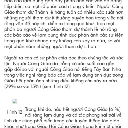
báo cáo lạm dụng gần đây phản ảnh các vấn đề đang
tiếp diễn, có một số phân cách trong ý kiến. Người Công
Giáo tham dự Thánh lễ hàng tuần có nhiều xác suất hơn
những người tham dự ít thường xuyên hơn trong việc nói
rằng vấn đề này chỉ diễn ra trong quá khứ. Trọn một
phần ba người Công Giáo tham dự thánh lễ nói rằng
các báo cáo về lạm dụng tình dục phản ảnh các sự kiện
trong quá khứ nhưng nay không còn xảy ra nữa, so với
một phần năm những người tham dự ít hơn.
Ngoài ra còn có sự phân chia dọc theo chủng tộc và sắc
tộc. Người Công Giáo da trắng có xác suất cao gần
gấp đôi so với người Công Giáo nói tiếng Tây Ban Nha
trong việc nghĩ rằng báo cáo về lạm dụng tình dục trong
Giáo hội phản ảnh những điều không còn xảy ra nữa
(29% so với 15%) (xem hình 12).
Trong khi đó, hầu hết người Công Giáo (61%)
Hình 12
nói rằng lạm dụng và có tác phong sai trái về
tình dục cũng phổ biến trong các truyền thống tôn giáo
khác như trong Giáo Hội Công Giáo, trong khi một phần