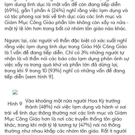
lạm dung tình dục là một vấn đề còn đang tiếp diễn
(69%), gần 1 phần 4 (24%) nghĩ rằng việc lạm dụng và
có tác phong sai trái về tình dục của các linh mục và
Giám Mục Công Giáo phần lớn không còn xẩy ra nữa -
một tỷ lệ lớn hơn trong bất cứ nhóm tôn giáo nào khác.
Ngược lại, các người vô thần đặc biệt có xác suất nghĩ
rằng việc lạm dụng tình dục trong Giáo Hội Công Giáo
là 1 vấn đề đang tiếp diễn. Chỉ có 3% những người tự
nhận là vô thần nói các báo cáo lạm dụng phản ảnh sự
việc xẩy ra trong quá khứ và phần lớn đã dừng lại,
trong khi 9 trong 10 (93%) nghĩ có những vấn đề đang
tiếp diễn (xem hình 9).
Vào khoảng một nửa người Hoa Kỳ trưởng
Hình 9
thành (48%) nói việc lạm dụng và hành vi sai
trái về tình dục thông thường nơi các linh mục và Giám
Mục Công Giáo hơn là nơi các truyền thống tôn giáo
khác, trong khi một tỷ lệ tương tự (47%) nói nó thông
thường như nhau khắp các nhóm tôn giáo. Rất ít người