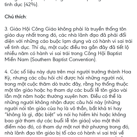
tình dục (42%).
Chú thích
:
3. Giáo Hội Công Giáo không phải là truyền thống tôn
giáo duy nhất trong đó, các nhà lãnh đạo đã phải đối
diện với những cáo buộc lạm dụng và có hành vi sai trái
về tình dục. Thí dụ, một cuộc điều tra gần đây đã tiết lộ
nhiều năm có hành vi sai trái trong Công Hội Baptist
Miền Nam (Southern Baptist Convention).
4. Các số liệu này dựa trên mọi người trưởng thành Hoa
Kỳ, nhưng các câu hỏi chỉ được hỏi những người nói,
trong một cuộc thăm dò trước đây, rằng họ thống thuộc
một tôn giáo hoặc họ tham dự các buổi lễ tôn giáo vài
lần một năm hoặc thường xuyên hơn. Điều có thể là
những người không nhận được câu hỏi này (những
người nói tôn giáo của họ là vô thần, bất khả tri hay
“không là gì, đặc biệt” và nói họ hiếm khi hoặc không
bao giờ tham dự các buổi lễ tôn giáo) vào một thời
điểm nào đó, có tham dự một nơi thờ phượng trong đó,
nhà lãnh đạo tôn giáo bị tố cáo có hành vi sai trái về