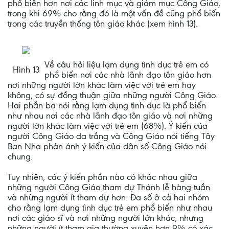
phổ biến hơn nơi các linh mục và giám mục Công Giáo,
trong khi 69% cho rằng đó là một vấn đề cũng phổ biến
trong các truyền thống tôn giáo khác (xem hình 13).
Về câu hỏi liệu lạm dụng tình dục trẻ em có
Hình 13
phổ biến nơi các nhà lãnh đạo tôn giáo hơn
nơi những người lớn khác làm việc với trẻ em hay
không, có sự đồng thuận giữa những người Công Giáo.
Hai phần ba nói rằng lạm dụng tình dục là phổ biến
như nhau nơi các nhà lãnh đạo tôn giáo và nơi những
người lớn khác làm việc với trẻ em (68%). Ý kiến của
người Công Giáo da trắng và Công Giáo nói tiếng Tây
Ban Nha phản ánh ý kiến của dân số Công Giáo nói
chung.
Tuy nhiên, các ý kiến phần nào có khác nhau giữa
những người Công Giáo tham dự Thánh lễ hàng tuần
và những người ít tham dự hơn. Đa số ở cả hai nhóm
cho rằng lạm dụng tình dục trẻ em phổ biến như nhau
nơi các giáo sĩ và nơi những người lớn khác, nhưng
những người ít tham gia thường xuyên hơn 9% có xác