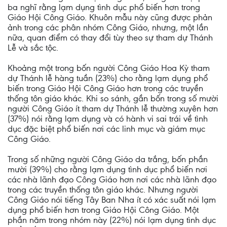
ba nghĩ rằng lạm dụng tình dục phổ biến hơn trong
Giáo Hội Công Giáo. Khuôn mẫu này cũng được phản
ảnh trong các phân nhóm Công Giáo, nhưng, một lần
nữa, quan điểm có thay đổi tùy theo sự tham dự Thánh
Lễ và sắc tộc.
Khoảng một trong bốn người Công Giáo Hoa Kỳ tham
dự Thánh lễ hàng tuần (23%) cho rằng lạm dụng phổ
biến trong Giáo Hội Công Giáo hơn trong các truyền
thống tôn giáo khác. Khi so sánh, gần bốn trong số mười
người Công Giáo ít tham dự Thánh lễ thường xuyên hơn
(37%) nói rằng lạm dụng và có hành vi sai trái về tình
dục đặc biệt phổ biến nơi các linh mục và giám mục
Công Giáo.
Trong số những người Công Giáo da trắng, bốn phần
mười (39%) cho rằng lạm dụng tình dục phổ biến nơi
các nhà lãnh đạo Công Giáo hơn nơi các nhà lãnh đạo
trong các truyền thống tôn giáo khác. Nhưng người
Công Giáo nói tiếng Tây Ban Nha ít có xác suất nói lạm
dụng phổ biến hơn trong Giáo Hội Công Giáo. Một
phần năm trong nhóm này (22%) nói lạm dụng tình dục