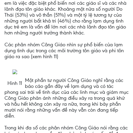
em là việc đặc biệt phổ biến nơi các giáo sĩ và các nhà
lãnh đạo tôn giáo khác. Khoảng một nửa số người Do
Thái (53%) và vô thần (51%) và một tỷ lệ tương tự của
những người bất khả tri (46%) cho rằng lạm dụng tình
dục trẻ em là vấn đề lớn nơi các nhà lãnh đạo tôn giáo
hơn những người trưởng thành khác.
Các phân nhóm Công Giáo nhìn sự phổ biến của lạm
dụng tình dục trong các môi trường tôn giáo và phi tôn
giáo ra sao (xem hình 11)
Một phần tư người Công Giáo nghĩ rằng các
Hình 11
báo cáo gần đây về lạm dụng và có tác
phong sai trái về tình dục của các linh mục và giám mục
Công Giáo phản ánh những điều xảy ra trong quá khứ
và hầu hết không còn xảy ra nữa, trong khi bảy phần
mười nói rằng những vấn đề này vẫn còn đang tiếp
diễn.
Trong khi đa số các phân nhóm Công Giáo nói rằng các