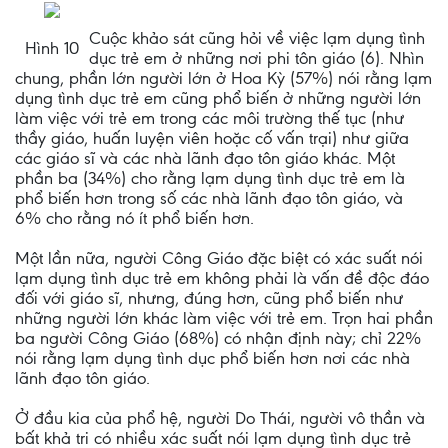
Cuộc khảo sát cũng hỏi về việc lạm dụng tình
Hình 10
dục trẻ em ở những nơi phi tôn giáo (6). Nhìn
chung, phần lớn người lớn ở Hoa Kỳ (57%) nói rằng lạm
dụng tình dục trẻ em cũng phổ biến ở những người lớn
làm việc với trẻ em trong các môi trường thế tục (như
thầy giáo, huấn luyện viên hoặc cố vấn trại) như giữa
các giáo sĩ và các nhà lãnh đạo tôn giáo khác. Một
phần ba (34%) cho rằng lạm dụng tình dục trẻ em là
phổ biến hơn trong số các nhà lãnh đạo tôn giáo, và
6% cho rằng nó ít phổ biến hơn.
Một lần nữa, người Công Giáo đặc biệt có xác suất nói
lạm dụng tình dục trẻ em không phải là vấn đề độc đáo
đối với giáo sĩ, nhưng, đúng hơn, cũng phổ biến như
những người lớn khác làm việc với trẻ em. Trọn hai phần
ba người Công Giáo (68%) có nhận định này; chỉ 22%
nói rằng lạm dụng tình dục phổ biến hơn nơi các nhà
lãnh đạo tôn giáo.
Ở đầu kia của phổ hệ, người Do Thái, người vô thần và
bất khả tri có nhiều xác suất nói lạm dụng tình dục trẻ