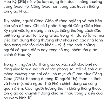
Hoa Kỳ (3%) nói việc lạm dụng tình dục ít thông thường
trong Giáo Hội Công Giáo hơn trong các truyền thống
tôn giáo khác.
Tuy nhiên, người Công Giáo rõ ràng ngiêng về một bên
của vấn đề này. Chỉ có 1 phần 3 người Công Giáo Hoa
Kỳ nghĩ việc lạm dụng tình dục thông thường cách đặc
biệt trong Giáo Hội Công Giáo, trong khi đa số (61%) nói
việc lạm dụng thông thường như nhau nơi các nhà lãnh
đạo trong các tôn giáo khác – tỷ lệ cao nhất những
người có quan điểm này trong số mọi nhóm tôn giáo
chính ở Hoa Kỳ.
Trong khi người Do Thái giáo có xác suất đặc biệt nói
rằng việc lạm dụng và có tác phong sai trái về tình dục
thông thường hơn nơi các linh mục và Giám Mục Công
Giáo (72%). Khoảng 6 trong 10 người Thệ Phản tin lành
và hơn một nửa người Thệ Phản chính dòng có cùng
quan điểm. Các người trưởng thành không thống thuộc
tôn giáo có khuynh hướng chia rẽ nhau trong ý kiến của
họ (xem hình 10).