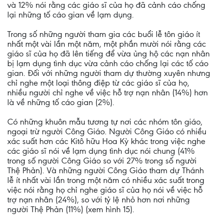
và 12% nói rằng các giáo sĩ của họ đã cảnh cáo chống
lại những tố cáo gian về lạm dụng.
Trong số những người tham gia các buổi lễ tôn giáo ít
nhất một vài lần một năm, một phần mười nói rằng các
giáo sĩ của họ đã lên tiếng để vừa ủng hộ các nạn nhân
bị lạm dụng tình dục vừa cảnh cáo chống lại các tố cáo
gian. Đối với những người tham dự thường xuyên nhưng
chỉ nghe một loại thông điệp từ các giáo sĩ của họ,
nhiều người chỉ nghe về việc hỗ trợ nạn nhân (14%) hơn
là về những tố cáo gian (2%).
Có những khuôn mẫu tương tự nơi các nhóm tôn giáo,
ngoại trừ người Công Giáo. Người Công Giáo có nhiều
xác suất hơn các Kitô hữu Hoa Kỳ khác trong việc nghe
các giáo sĩ nói về lạm dụng tình dục nói chung (41%
trong số người Công Giáo so với 27% trong số người
Thệ Phản). Và những người Công Giáo tham dự Thánh
lễ ít nhất vài lần trong một năm có nhiều xác suất trong
việc nói rằng họ chỉ nghe giáo sĩ của họ nói về việc hỗ
trợ nạn nhân (24%), so với tỷ lệ nhỏ hơn nơi những
người Thệ Phản (11%) (xem hình 15).