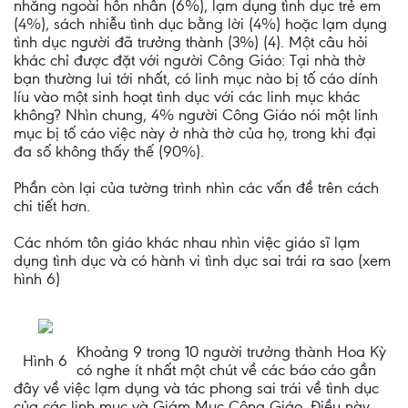
nhăng ngoài hôn nhân (6%), lạm dụng tình dục trẻ em
(4%), sách nhiễu tình dục bằng lời (4%) hoặc lạm dụng
tình dục người đã trưởng thành (3%) (4). Một câu hỏi
khác chỉ được đặt với người Công Giáo: Tại nhà thờ
bạn thường lui tới nhất, có linh mục nào bị tố cáo dính
líu vào một sinh hoạt tình dục với các linh mục khác
không? Nhìn chung, 4% người Công Giáo nói một linh
mục bị tố cáo việc này ở nhà thờ của họ, trong khi đại
đa số không thấy thế (90%).
Phần còn lại của tường trình nhìn các vấn đề trên cách
chi tiết hơn.
Các nhóm tôn giáo khác nhau nhìn việc giáo sĩ lạm
dụng tình dục và có hành vi tình dục sai trái ra sao (xem
hình 6)
Khoảng 9 trong 10 người trưởng thành Hoa Kỳ
Hình 6
có nghe ít nhất một chút về các báo cáo gần
đây về việc lạm dụng và tác phong sai trái về tình dục
của các linh mục và Giám Mục Công Giáo. Điều này