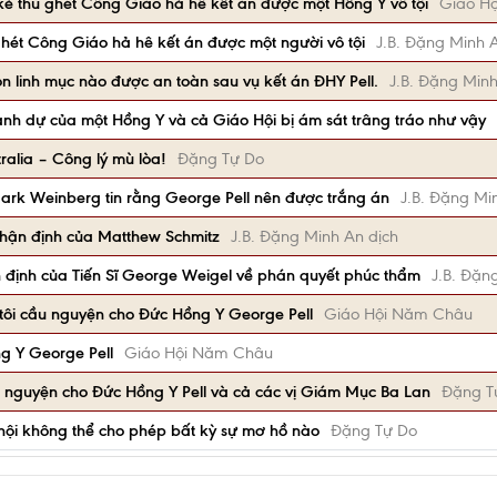
kẻ thù ghét Công Giáo hả hê kết án được một Hồng Y vô tội
Giáo H
hét Công Giáo hả hê kết án được một người vô tội
J.B. Đặng Minh 
linh mục nào được an toàn sau vụ kết án ĐHY Pell.
J.B. Đặng Minh
danh dự của một Hồng Y và cả Giáo Hội bị ám sát trâng tráo như vậy
tralia – Công lý mù lòa!
Đặng Tự Do
ark Weinberg tin rằng George Pell nên được trắng án
J.B. Đặng Mi
 Nhận định của Matthew Schmitz
J.B. Đặng Minh An dịch
 định của Tiến Sĩ George Weigel về phán quyết phúc thẩm
J.B. Đặn
tôi cầu nguyện cho Đức Hồng Y George Pell
Giáo Hội Năm Châu
ng Y George Pell
Giáo Hội Năm Châu
u nguyện cho Đức Hồng Y Pell và cả các vị Giám Mục Ba Lan
Đặng T
o hội không thể cho phép bất kỳ sự mơ hồ nào
Đặng Tự Do