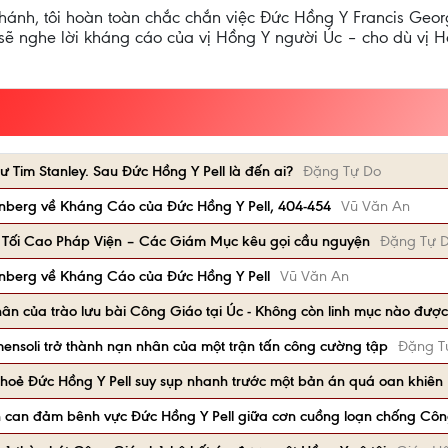
 thánh, tôi hoàn toàn chắc chắn việc Đức Hồng Y Francis G
sẽ nghe lời kháng cáo của vị Hồng Y người Úc – cho dù vị H
 Tim Stanley. Sau Đức Hồng Y Pell là đến ai?
Đặng Tự Do
berg về Kháng Cáo của Đức Hồng Y Pell, 404-454
Vũ Văn An
n Tối Cao Pháp Viện – Các Giám Mục kêu gọi cầu nguyện
Đặng Tự 
nberg về Kháng Cáo của Đức Hồng Y Pell
Vũ Văn An
hân của trào lưu bài Công Giáo tại Úc - Không còn linh mục nào được
nsoli trở thành nạn nhân của một trận tấn công cường tập
Đặng T
hoẻ Đức Hồng Y Pell suy sụp nhanh trước một bản án quá oan khiên
 can đảm bênh vực Đức Hồng Y Pell giữa cơn cuồng loạn chống Cô