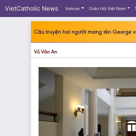
VietCatholic News
Vatican
Giáo Hội Việt Nam
Câu truyện hai người mang tên George v
Vũ Văn An