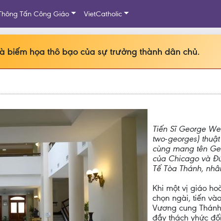
Thông Tấn Công Giáo
VietCatholic
à biếm họa thô bạo của sự trưởng thành dân chủ.
Tiến Sĩ George Wei
two-georges) thuật
cùng mang tên Ge
của Chicago và Đứ
Tế Tòa Thánh, nhân
Khi một vị giáo h
chọn ngài, tiến và
Vương cung Thánh 
đầy thách yhức đố