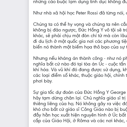
những cáo buộc lạm dụng tình dục không đ
Như nhà xã hội học Peter Rossi đã từng nói, c
Chúng ta có thể hy vọng và chúng ta nên cầ
không bị đảo ngược, Đức Hồng Y vô tội sẽ tr
khác, sẽ phải chịu một đòn chí tử mà còn lâ
đi du lịch ở một quốc gia nơi các phương ti
biến nó thành một biếm họa thô bạo của sự 
Nhưng nếu kháng án thành công - như nó phả
nghĩa bất cứ nào đó tại tòa án Úc - cuộc tấ
khí hóa. Và vũ khí đó đang được sử dụng, khô
các loại điểm số khác, thuộc giáo hội, chính 
phơi bày.
Sự gia tốc dự đoán của Đức Hồng Y George v
hãy tạm dừng chân lại. Chủ nghĩa giáo sĩ tr
thiêng liêng của họ; Nó không gây ra việc đó
khó cho bất cứ giáo sĩ Công Giáo nào bị bu
đầy hằn học xuất hiện nguyên hình ở Úc bất
cấp của Giáo Hội, ở Rôma và các nơi khác, ch