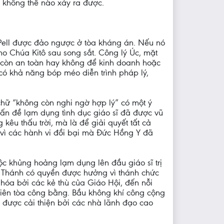
không thể nào xảy ra được.
 Pell được đảo ngược ở tòa kháng án. Nếu nó
ho Chúa Kitô sau song sắt. Công lý Úc, mặt
có còn an toàn hay không để kinh doanh hoặc
 có khả năng bóp méo diễn trình pháp lý,
chữ “không còn nghi ngờ hợp lý” có một ý
 Vấn đề lạm dụng tình dục giáo sĩ đã được vũ
kêu thấu trời, mà là để giải quyết tất cả
h, vì các hành vi đồi bại mà Đức Hồng Y đã
c khủng hoảng lạm dụng lên đầu giáo sĩ trị
ức Thánh có quyền được hưởng vì thánh chức
í hóa bởi các kẻ thù của Giáo Hội, đến nỗi
hiên tòa công bằng. Bầu không khí công cộng
 được cải thiện bởi các nhà lãnh đạo cao