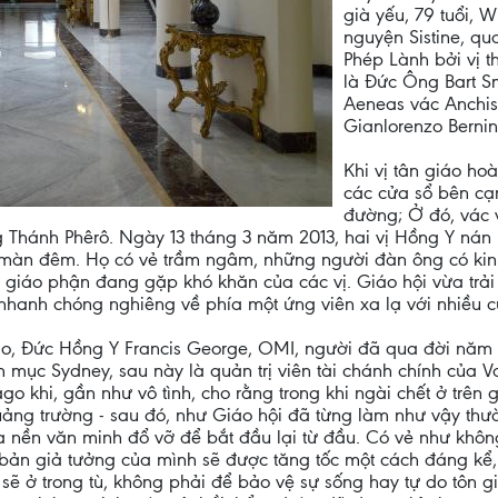
già yếu, 79 tuổi, 
nguyện Sistine, q
Phép Lành bởi vị t
là Đức Ông Bart S
Aeneas vác Anchis
Gianlorenzo Bernin
Khi vị tân giáo ho
các cửa sổ bên cạ
đường; Ở đó, vác v
ánh Phêrô. Ngày 13 tháng 3 năm 2013, hai vị Hồng Y nán lại 
o màn đêm. Họ có vẻ trầm ngâm, những người đàn ông có kin
 giáo phận đang gặp khó khăn của các vị. Giáo hội vừa trải
nhanh chóng nghiêng về phía một ứng viên xa lạ với nhiều cử t
go, Đức Hồng Y Francis George, OMI, người đã qua đời năm 2
 mục Sydney, sau này là quản trị viên tài chánh chính của V
 khi, gần như vô tình, cho rằng trong khi ngài chết ở trên gi
 quảng trường - sau đó, như Giáo hội đã từng làm như vậy thư
 nền văn minh đổ vỡ để bắt đầu lại từ đầu. Có vẻ như khôn
bản giả tưởng của mình sẽ được tăng tốc một cách đáng kể,
sẽ ở trong tù, không phải để bảo vệ sự sống hay tự do tôn giá