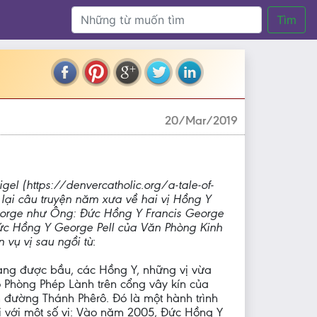
Tìm
20/Mar/2019
gel (https://denvercatholic.org/a-tale-of-
 lại câu truyện năm xưa về hai vị Hồng Y
orge như Ông: Đức Hồng Y Francis George
c Hồng Y George Pell của Văn Phòng Kinh
 vụ vị sau ngồi tù
:
oàng được bầu, các Hồng Y, những vị vừa
o Phòng Phép Lành trên cổng vây kín của
đường Thánh Phêrô. Đó là một hành trình
i với một số vị: Vào năm 2005, Đức Hồng Y