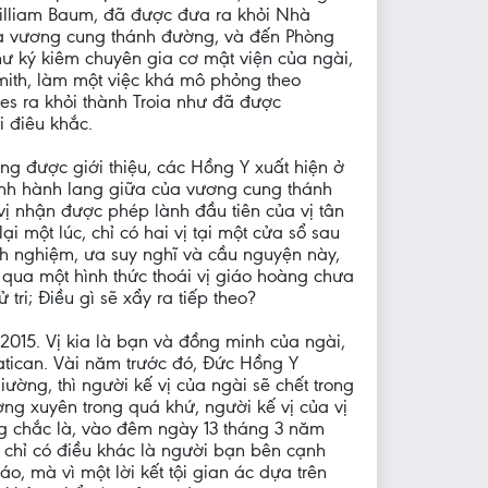
William Baum, đã được đưa ra khỏi Nhà
ua vương cung thánh đường, và đến Phòng
hư ký kiêm chuyên gia cơ mật viện của ngài,
mith, làm một việc khá mô phỏng theo
es ra khỏi thành Troia như đã được
i điêu khắc.
àng được giới thiệu, các Hồng Y xuất hiện ở
nh hành lang giữa của vương cung thánh
ị nhận được phép lành đầu tiên của vị tân
một lúc, chỉ có hai vị tại một cửa sổ sau
h nghiệm, ưa suy nghĩ và cầu nguyện này,
 qua một hình thức thoái vị giáo hoàng chưa
ri; Điều gì sẽ xẩy ra tiếp theo?
015. Vị kia là bạn và đồng minh của ngài,
atican. Vài năm trước đó, Đức Hồng Y
ường, thì người kế vị của ngài sẽ chết trong
ờng xuyên trong quá khứ, người kế vị của vị
g chắc là, vào đêm ngày 13 tháng 3 năm
 chỉ có điều khác là người bạn bên cạnh
o, mà vì một lời kết tội gian ác dựa trên