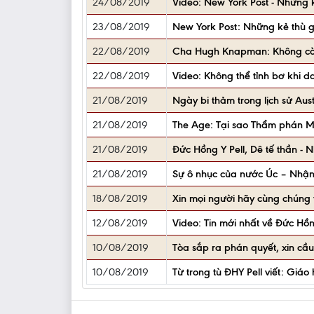
24/08/2019
Video: New York Post - Những 
23/08/2019
New York Post: Những kẻ thù g
22/08/2019
Cha Hugh Knapman: Không còn 
22/08/2019
Video: Không thể tỉnh bơ khi 
21/08/2019
Ngày bi thảm trong lịch sử Aus
21/08/2019
The Age: Tại sao Thẩm phán M
21/08/2019
Đức Hồng Y Pell, Dê tế thần -
21/08/2019
Sự ô nhục của nước Úc – Nhận
18/08/2019
Xin mọi người hãy cùng chúng 
12/08/2019
Video: Tin mới nhất về Đức Hồ
10/08/2019
Tòa sắp ra phán quyết, xin cầ
10/08/2019
Từ trong tù ĐHY Pell viết: Giá