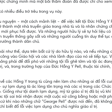
ược chứng minh mà một bồi thẩm đoàn đã được chỉ cho xem 
ó nhiều điều trớ trêu trong vụ này.
u nguyện – một cách mãnh liệt – để việc kết tội Đức Hồng Y
ở thành một nhà truyền giáo trong nhà tù và là nhân chứng c
u mới phục hồi được. Và những người hữu lý sẽ tự hỏi liệu 
ện truyền thông gây sốt và những người cuồng tín duy thế tục
trưởng thành dân chủ.
i như thế, dựa trên bất cứ lý do hữu lý nào, và nếu những 
n công vào Giáo hội và các nhà lãnh đạo của nó sẽ tiếp tục.
ng phải để đối phó với những tội lỗi ghê tởm và tội ác đang 
trị, và, trong trường hợp của Đức Hồng Y Pell, thuộc tài chín
ề các Hồng Y trong tù cũng nên làm cho những ai đổ lỗi cuộ
ị - sự lạm dụng tà ác lòng tôn trọng mà các vị trong các Ch
. Giống như tội danh lạm dụng, mỹ từ giáo sĩ trị đã bị vũ kh
ộc tội sai trái nhận được một cuộc xử công bằng hoặc một p
 cứ khi nào những chữ “George Pell” được nói đến, đã không
ỉ biết đổ lỗi việc lạm dụng cho chủ nghĩa giáo sĩ trị.