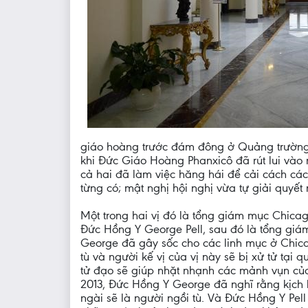
giáo hoàng trước đám đông ở Quảng trường Th
khi Đức Giáo Hoàng Phanxicô đã rút lui và
cả hai đã làm việc hăng hái để cải cách các
từng có; mật nghị hội nghị vừa tự giải quyết 
Một trong hai vị đó là tổng giám mục Chica
Đức Hồng Y George Pell, sau đó là tổng giám
George đã gây sốc cho các linh mục ở Chicago
tù và người kế vị của vị này sẽ bị xử tử tại
tử đạo sẽ giúp nhặt nhạnh các mảnh vụn của
2013, Đức Hồng Y George đã nghĩ rằng kịch 
ngài sẽ là người ngồi tù. Và Đức Hồng Y Pell 