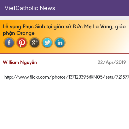
VietCatholic News
Lễ vọng Phục Sinh tại giáo xứ Đức Mẹ La Vang, giáo
phận Orange
William Nguyễn
22/Apr/2019
http://www.flickr.com/photos/137123395@N05/sets/72157