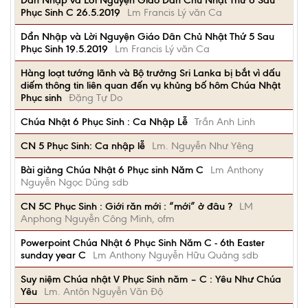
Dẩn Nhập và Lời Nguyện Giáo Dân Chủ Nhật Thứ 6 Sau
Phục Sinh C 26.5.2019
Lm Francis Lý văn Ca
Dẩn Nhập và Lời Nguyện Giáo Dân Chủ Nhật Thứ 5 Sau
Phục Sinh 19.5.2019
Lm Francis Lý văn Ca
Hàng loạt tướng lãnh và Bộ trưởng Sri Lanka bị bắt vì dấu
diếm thông tin liên quan đến vụ khủng bố hôm Chúa Nhật
Phục sinh
Đặng Tự Do
Chúa Nhật 6 Phục Sinh : Ca Nhập Lễ
Trần Anh Linh
CN 5 Phục Sinh: Ca nhập lễ
Lm. Nguyễn Như Yêng
Bài giảng Chúa Nhật 6 Phục sinh Năm C
Lm Anthony
Nguyễn Ngọc Dũng sdb
CN 5C Phục Sinh : Giới răn mới : “mới” ở đâu ?
LM
Anphong Nguyễn Công Minh, ofm
Powerpoint Chúa Nhật 6 Phục Sinh Năm C - 6th Easter
sunday year C
Lm Anthony Nguyễn Hữu Quảng sdb
Suy niệm Chúa nhật V Phục Sinh năm – C : Yêu Như Chúa
Yêu
Lm. Antôn Nguyễn Văn Độ