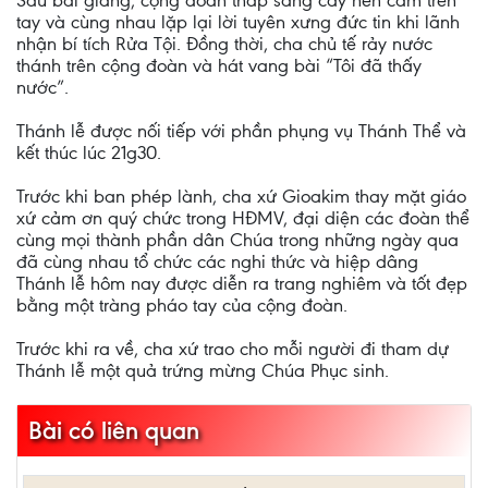
Sau bài giảng, cộng đoàn thắp sáng cây nến cầm trên
tay và cùng nhau lặp lại lời tuyên xưng đức tin khi lãnh
nhận bí tích Rửa Tội. Đồng thời, cha chủ tế rảy nước
thánh trên cộng đoàn và hát vang bài “Tôi đã thấy
nước”.
Thánh lễ được nối tiếp với phần phụng vụ Thánh Thể và
kết thúc lúc 21g30.
Trước khi ban phép lành, cha xứ Gioakim thay mặt giáo
xứ cảm ơn quý chức trong HĐMV, đại diện các đoàn thể
cùng mọi thành phần dân Chúa trong những ngày qua
đã cùng nhau tổ chức các nghi thức và hiệp dâng
Thánh lễ hôm nay được diễn ra trang nghiêm và tốt đẹp
bằng một tràng pháo tay của cộng đoàn.
Trước khi ra về, cha xứ trao cho mỗi người đi tham dự
Thánh lễ một quả trứng mừng Chúa Phục sinh.
Bài có liên quan