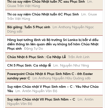
Thi ca suy niệm Chúa Nhật tuần 7C sau Phục Sinh
Lm.
Giuse Trần Việt Hùng
Thi ca suy niệm Chúa Nhật tuần 6C Phục Sinh
Lm. Giuse
Trần Việt Hùng
Bài giảng: Tuần 5 Phục sinh
Lm Anthony Nguyễn Ngọc
Dũng sdb
Hàng loạt tướng lãnh và Bộ trưởng Sri Lanka bị bắt vì dấu
diếm thông tin liên quan đến vụ khủng bố hôm Chúa Nhật
Phục sinh
Đặng Tự Do
Chúa Nhật 6 Phục Sinh : Ca Nhập Lễ
Trần Anh Linh
CN 5 Phục Sinh: Ca nhập lễ
Lm. Nguyễn Như Yêng
Powerpoint Chúa Nhật 6 Phục Sinh Năm C - 6th Easter
sunday year C
Lm Anthony Nguyễn Hữu Quảng sdb
Suy niệm Chúa nhật V Phục Sinh năm – C : Yêu Như Chúa
Yêu
Lm. Antôn Nguyễn Văn Độ
Suy niệm Chúa nhật VII Phục Sinh Năm – C
Lm. Antôn
Nguyễn Văn Độ