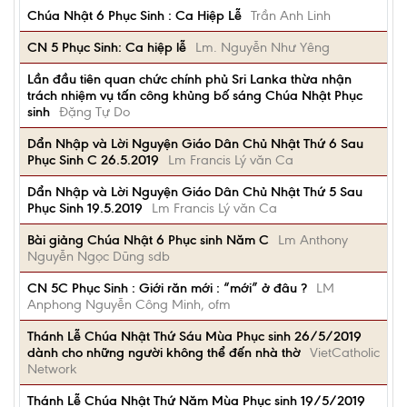
Chúa Nhật 6 Phục Sinh : Ca Hiệp Lễ
Trần Anh Linh
CN 5 Phục Sinh: Ca hiệp lễ
Lm. Nguyễn Như Yêng
Lần đầu tiên quan chức chính phủ Sri Lanka thừa nhận
trách nhiệm vụ tấn công khủng bố sáng Chúa Nhật Phục
sinh
Đặng Tự Do
Dẩn Nhập và Lời Nguyện Giáo Dân Chủ Nhật Thứ 6 Sau
Phục Sinh C 26.5.2019
Lm Francis Lý văn Ca
Dẩn Nhập và Lời Nguyện Giáo Dân Chủ Nhật Thứ 5 Sau
Phục Sinh 19.5.2019
Lm Francis Lý văn Ca
Bài giảng Chúa Nhật 6 Phục sinh Năm C
Lm Anthony
Nguyễn Ngọc Dũng sdb
CN 5C Phục Sinh : Giới răn mới : “mới” ở đâu ?
LM
Anphong Nguyễn Công Minh, ofm
Thánh Lễ Chúa Nhật Thứ Sáu Mùa Phục sinh 26/5/2019
dành cho những người không thể đến nhà thờ
VietCatholic
Network
Thánh Lễ Chúa Nhật Thứ Năm Mùa Phục sinh 19/5/2019