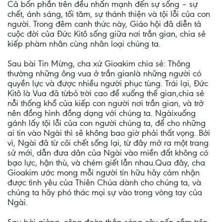
Cả bốn phần trên đều nhấn mạnh đến sự sống – sự
chết, ánh sáng, tối tăm, sự thánh thiện và tội lỗi của con
người. Trong đêm canh thức này, Giáo hội đã diễn tả
cuộc đời của Đức Kitô sống giữa nơi trần gian, chia sẻ
kiếp phàm nhân cùng nhân loại chúng ta.
Sau bài Tin Mừng, cha xứ Gioakim chia sẻ: Thông
thường những ông vua ở trần gianlà những người có
quyền lực và được nhiều người phục tùng. Trái lại, Đức
Kitô là Vua đã từbỏ trời cao để xuống thế gian,chia sẻ
nỗi thống khổ của kiếp con người nơi trần gian, và trở
nên đồng hình đồng dạng với chúng ta. Ngàixuống
gánh lấy tội lỗi của con người chúng ta, để cho những
ai tin vào Ngài thì sẽ không bao giờ phải thất vọng. Bởi
vì, Ngài đã từ cõi chết sống lại, từ đây mở ra một trang
sử mới, dẫn đưa dân của Ngài vào miền đất không có
bạo lực, hận thù, và chém giết lẫn nhau.Qua đây, cha
Gioakim ước mong mỗi người tín hữu hãy cảm nhận
được tình yêu của Thiên Chúa dành cho chúng ta, và
chúng ta hãy phó thác mọi sự vào trong vòng tay của
Ngài.