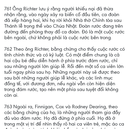
761 Ông Richter lưu ý rằng người khiếu nại đã thừa
nhận rằng, vào ngày xảy ra biến cố đầu tiên, ca đoàn
đã xếp hàng hai, khi họ rời khỏi Nhà thờ Chính tòa sau
Thánh lễ trọng thể vào Chúa Nhật. Đoàn rước đang trên
đường đến phòng thay đồ ca đoàn. Đó là một cuộc rước
bên ngoài, chứ không phải là cuộc rước bên trong.
762 Theo ông Richter, bằng chứng cho thấy cuộc rước có
tính chính thức và có kỷ luật. Có một điểm chung là cả
hai cậu bé đều diễn hành ở phía trước đám rước, chỉ
sau những người lớn giúp lễ. Rồi đến một số ca viên lớn
tuổi ngay phía sau họ. Những người này sẽ được theo
sau bởi những người giúp lễ khác, và các linh mục
đồng tế, với đương đơn, nếu ngài vẫn còn hiện diện
trong đám rước, tạo nên một phía sau tuyệt đối không
còn ai.
763 Ngoài ra, Finnigan, Cox và Rodney Dearing, theo
các bằng chứng của họ, là những người tham gia đầy
đủ vào đám rước. Họ đã đứng ở phía cuối. Họ đã ở
trong một vị trí để nhìn thấy rõ hai ca viên trẻ, mặc áo ca