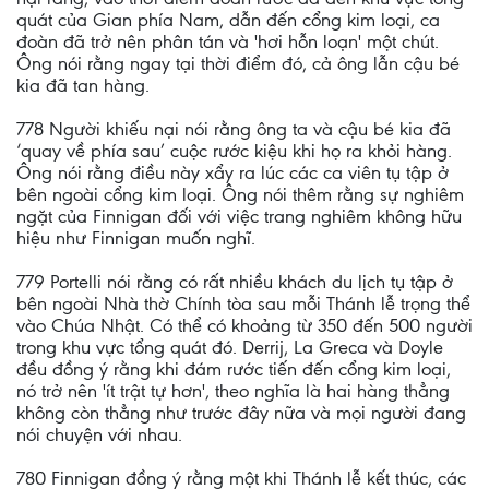
quát của Gian phía Nam, dẫn đến cổng kim loại, ca
đoàn đã trở nên phân tán và 'hơi hỗn loạn' một chút.
Ông nói rằng ngay tại thời điểm đó, cả ông lẫn cậu bé
kia đã tan hàng.
778 Người khiếu nại nói rằng ông ta và cậu bé kia đã
‘quay về phía sau’ cuộc rước kiệu khi họ ra khỏi hàng.
Ông nói rằng điều này xẩy ra lúc các ca viên tụ tập ở
bên ngoài cổng kim loại. Ông nói thêm rằng sự nghiêm
ngặt của Finnigan đối với việc trang nghiêm không hữu
hiệu như Finnigan muốn nghĩ.
779 Portelli nói rằng có rất nhiều khách du lịch tụ tập ở
bên ngoài Nhà thờ Chính tòa sau mỗi Thánh lễ trọng thể
vào Chúa Nhật. Có thể có khoảng từ 350 đến 500 người
trong khu vực tổng quát đó. Derrij, La Greca và Doyle
đều đồng ý rằng khi đám rước tiến đến cổng kim loại,
nó trở nên 'ít trật tự hơn', theo nghĩa là hai hàng thẳng
không còn thẳng như trước đây nữa và mọi người đang
nói chuyện với nhau.
780 Finnigan đồng ý rằng một khi Thánh lễ kết thúc, các