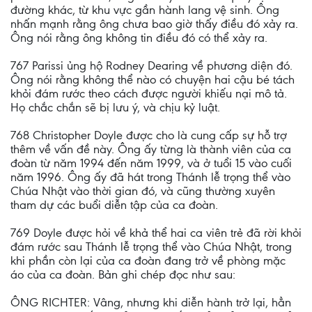
đường khác, từ khu vực gần hành lang vệ sinh. Ông
nhấn mạnh rằng ông chưa bao giờ thấy điều đó xảy ra.
Ông nói rằng ông không tin điều đó có thể xảy ra.
767 Parissi ủng hộ Rodney Dearing về phương diện đó.
Ông nói rằng không thể nào có chuyện hai cậu bé tách
khỏi đám rước theo cách được người khiếu nại mô tả.
Họ chắc chắn sẽ bị lưu ý, và chịu kỷ luật.
768 Christopher Doyle được cho là cung cấp sự hỗ trợ
thêm về vấn đề này. Ông ấy từng là thành viên của ca
đoàn từ năm 1994 đến năm 1999, và ở tuổi 15 vào cuối
năm 1996. Ông ấy đã hát trong Thánh lễ trọng thể vào
Chúa Nhật vào thời gian đó, và cũng thường xuyên
tham dự các buổi diễn tập của ca đoàn.
769 Doyle được hỏi về khả thể hai ca viên trẻ đã rời khỏi
đám rước sau Thánh lễ trọng thể vào Chúa Nhật, trong
khi phần còn lại của ca đoàn đang trở về phòng mặc
áo của ca đoàn. Bản ghi chép đọc như sau:
ÔNG RICHTER: Vâng, nhưng khi diễn hành trở lại, hẳn