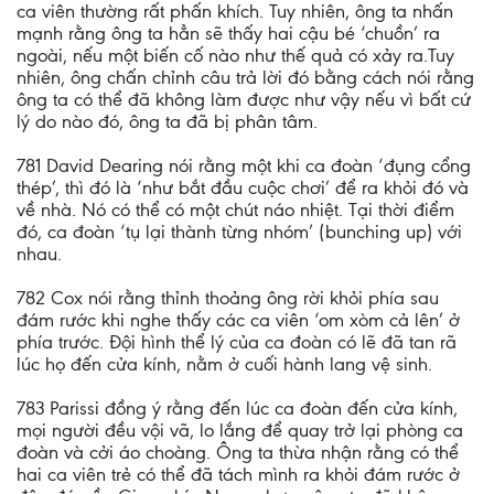
ca viên thường rất phấn khích. Tuy nhiên, ông ta nhấn
mạnh rằng ông ta hẳn sẽ thấy hai cậu bé ‘chuồn’ ra
ngoài, nếu một biến cố nào như thế quả có xảy ra.Tuy
nhiên, ông chấn chỉnh câu trả lời đó bằng cách nói rằng
ông ta có thể đã không làm được như vậy nếu vì bất cứ
lý do nào đó, ông ta đã bị phân tâm.
781 David Dearing nói rằng một khi ca đoàn ‘đụng cổng
thép’, thì đó là ‘như bắt đầu cuộc chơi’ để ra khỏi đó và
về nhà. Nó có thể có một chút náo nhiệt. Tại thời điểm
đó, ca đoàn ‘tụ lại thành từng nhóm’ (bunching up) với
nhau.
782 Cox nói rằng thỉnh thoảng ông rời khỏi phía sau
đám rước khi nghe thấy các ca viên ‘om xòm cả lên’ ở
phía trước. Đội hình thể lý của ca đoàn có lẽ đã tan rã
lúc họ đến cửa kính, nằm ở cuối hành lang vệ sinh.
783 Parissi đồng ý rằng đến lúc ca đoàn đến cửa kính,
mọi người đều vội vã, lo lắng để quay trở lại phòng ca
đoàn và cởi áo choàng. Ông ta thừa nhận rằng có thể
hai ca viên trẻ có thể đã tách mình ra khỏi đám rước ở