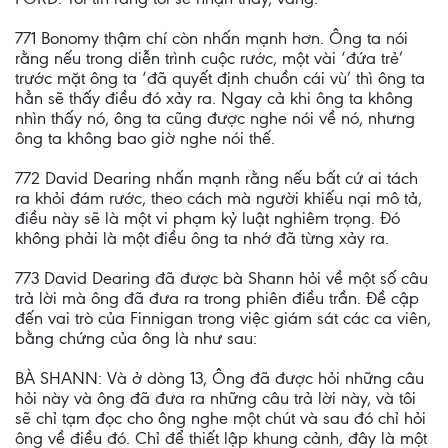
771 Bonomy thậm chí còn nhấn mạnh hơn. Ông ta nói
rằng nếu trong diễn trình cuộc rước, một vài ‘đứa trẻ’
trước mặt ông ta ‘đã quyết định chuồn cái vù’ thì ông ta
hẳn sẽ thấy điều đó xảy ra. Ngay cả khi ông ta không
nhìn thấy nó, ông ta cũng được nghe nói về nó, nhưng
ông ta không bao giờ nghe nói thế.
772 David Dearing nhấn mạnh rằng nếu bất cứ ai tách
ra khỏi đám rước, theo cách mà người khiếu nại mô tả,
điều này sẽ là một vi phạm kỷ luật nghiêm trọng. Đó
không phải là một điều ông ta nhớ đã từng xảy ra.
773 David Dearing đã được bà Shann hỏi về một số câu
trả lời mà ông đã đưa ra trong phiên điều trần. Đề cập
đến vai trò của Finnigan trong việc giám sát các ca viên,
bằng chứng của ông là như sau:
BÀ SHANN: Và ở dòng 13, Ông đã được hỏi những câu
hỏi này và ông đã đưa ra những câu trả lời này, và tôi
sẽ chỉ tạm đọc cho ông nghe một chút và sau đó chỉ hỏi
ông về điều đó. Chỉ để thiết lập khung cảnh, đây là một