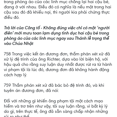
trong phòng áo của các linh mục chống lại hai cậu bé,
đang ở với nhau. Điều đó có nghĩa là nếu một trong hai
cậu sau đó đã khiếu nại, thì người kia phải chứng thực
điều đó.
Trả lời của Công tố - Không đúng việc chỉ có một ‘người
điên’ mới mưu toan lạm dụng tình dục hai cậu bé trong
phòng áo của các linh mục ngay sau Thánh lễ trọng thể
vào Chúa Nhật
758 Trong việc kết án đương đơn, thẩm phán xét xử đã
xử lý đệ trình của ông Richter, dựa vào lời biện hộ, với
hậu quả cho rằng suy luận duy nhất được rút ra từ hành
vi phạm tội là lúc đó, đương đơn đã không hành động
cách hợp lý.
759 Thẩm phán xét xử đã bác bỏ đệ trình đó, và khi
tuyên án đương đơn, đã nói:
Đối với những gì khiến ông phạm tội một cách mạo
hiểm và trơ trẽn như vậy, tôi suy luận rằng, vì bất kỳ lý
do gì, trên thực tế, ông đã sẵn sàng chấp nhận những
rủi ro như thế.