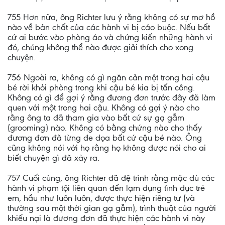
755 Hơn nữa, ông Richter lưu ý rằng không có sự mơ hồ
nào về bản chất của các hành vi bị cáo buộc. Nếu bất
cứ ai bước vào phòng áo và chứng kiến những hành vi
đó, chúng không thể nào được giải thích cho xong
chuyện.
756 Ngoài ra, không có gì ngăn cản một trong hai cậu
bé rời khỏi phòng trong khi cậu bé kia bị tấn công.
Không có gì để gợi ý rằng đương đơn trước đây đã làm
quen với một trong hai cậu. Không có gợi ý nào cho
rằng ông ta đã tham gia vào bất cứ sự gạ gẫm
(grooming) nào. Không có bằng chứng nào cho thấy
đương đơn đã từng đe dọa bất cứ cậu bé nào. Ông
cũng không nói với họ rằng họ không được nói cho ai
biết chuyện gì đã xảy ra.
757 Cuối cùng, ông Richter đã đệ trình rằng mặc dù các
hành vi phạm tội liên quan đến lạm dụng tình dục trẻ
em, hầu như luôn luôn, được thực hiện riêng tư (và
thường sau một thời gian gạ gẫm), trình thuật của người
khiếu nại là đương đơn đã thực hiện các hành vi này