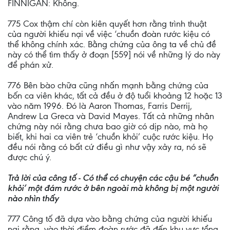
FINNIGAN: Không.
775 Cox thậm chí còn kiên quyết hơn rằng trình thuật
của người khiếu nại về việc ‘chuồn đoàn rước kiệu có
thể không chính xác. Bằng chứng của ông ta về chủ đề
này có thể tìm thấy ở đoạn [559] nói về những lý do này
để phán xử.
776 Bên bào chữa cũng nhấn mạnh bằng chứng của
bốn ca viên khác, tất cả đều ở độ tuổi khoảng 12 hoặc 13
vào năm 1996. Đó là Aaron Thomas, Farris Derrij,
Andrew La Greca và David Mayes. Tất cả những nhân
chứng này nói rằng chưa bao giờ có dịp nào, mà họ
biết, khi hai ca viên trẻ ‘chuồn khỏi’ cuộc rước kiệu. Họ
đều nói rằng có bất cứ điều gì như vậy xảy ra, nó sẽ
được chú ý.
Trả lời của công tố - Có thể có chuyện các cậu bé “chuồn
khỏi’ một đám rước ở bên ngoài mà không bị một người
nào nhìn thấy
777 Công tố đã dựa vào bằng chứng của người khiếu
nại rằng, vào thời điểm đoàn rước đã đến khu vực tổng