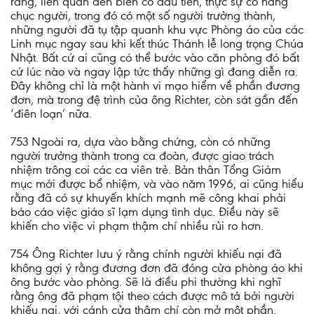
rằng, liên quan đến biến cố đầu tiên, thực sự có hàng
chục người, trong đó có một số người trưởng thành,
những người đã tụ tập quanh khu vực Phòng áo của các
Linh mục ngay sau khi kết thúc Thánh lễ long trọng Chúa
Nhật. Bất cứ ai cũng có thể bước vào căn phòng đó bất
cứ lúc nào và ngay lập tức thấy những gì đang diễn ra.
Đây không chỉ là một hành vi mạo hiểm về phần đương
đơn, mà trong đệ trình của ông Richter, còn sát gần đến
‘điên loạn’ nữa.
753 Ngoài ra, dựa vào bằng chứng, còn có những
người trưởng thành trong ca đoàn, được giao trách
nhiệm trông coi các ca viên trẻ. Bản thân Tổng Giám
mục mới được bổ nhiệm, và vào năm 1996, ai cũng hiểu
rằng đã có sự khuyến khích mạnh mẽ công khai phải
báo cáo việc giáo sĩ lạm dụng tình dục. Điều này sẽ
khiến cho việc vi phạm thậm chí nhiều rủi ro hơn.
754 Ông Richter lưu ý rằng chính người khiếu nại đã
không gợi ý rằng đương đơn đã đóng cửa phòng áo khi
ông bước vào phòng. Sẽ là điều phi thường khi nghĩ
rằng ông đã phạm tội theo cách được mô tả bởi người
khiếu nại, với cánh cửa thậm chí còn mở một phần.