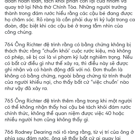
đoàn hoàn toàn, tách khỏi phần còn lại của nhóm và
quay trở lại Nhà thờ Chính Tòa. Những người trưởng
thành trong đám rước hiểu rằng các cậu bé đang được
họ chăm sóc. Rõ ràng là cần phải duy trì kỷ luật trong ca
đoàn, đặc biệt khi các cậu bé ở trong tầm nhìn của
công chúng.
764 Ông Richter đệ trình rằng có bằng chứng không bị
thách thức rằng “chuồn khỏi’ cuộc rước kiệu, mà không
có phép, sẽ bị coi là vi phạm kỷ luật nghiêm trọng. Nếu
có bất cứ điều gì như thế xảy ra, thì điều này sẽ được
ghi nhận và có hành động đối với nó. Đơn thuần là
không có bằng chứng, ngoài bằng chứng từ trình thuật
của người khiếu nại, cho thấy bất cứ “việc chuồn’ nào
như vậy đã xảy ra.
765 Ông Richter đệ trình thêm rằng trong khi một người
có thể không nhận thấy hai cậu bé tách khỏi đám rước
chính thức, không thể quan niệm được việc 40 hoặc
nhiều người hơn cũng không thấy gì.
766 Rodney Dearing nói rõ ràng rằng, từ vị trí của ông ở
phía sau đám rước, ông sẽ thấy bất cứ ai quay lại