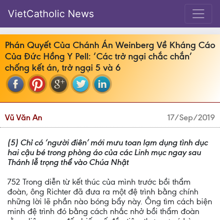
VietCatholic News
Phán Quyết Của Chánh Án Weinberg Về Kháng Cáo
Của Đức Hồng Y Pell: ‘Các trở ngại chắc chắn’
chống kết án, trở ngại 5 và 6
Vũ Văn An
17/Sep/2019
(5) Chỉ có ‘người điên’ mới mưu toan lạm dụng tình dục
hai cậu bé trong phòng áo của các Linh mục ngay sau
Thánh lễ trọng thể vào Chúa Nhật
752 Trong diễn từ kết thúc của mình trước bồi thẩm
đoàn, ông Richter đã đưa ra một đệ trình bằng chính
những lời lẽ phần nào bóng bẩy này. Ông tìm cách biện
minh đệ trình đó bằng cách nhắc nhở bồi thẩm đoàn