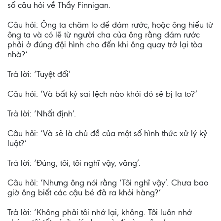
số câu hỏi về Thầy Finnigan.
Câu hỏi: Ông ta chăm lo để đám rước, hoặc ông hiểu từ
ông ta và có lẽ từ người cha của ông rằng đám rước
phải ở đúng đội hình cho đến khi ông quay trở lại tòa
nhà?’
Trả lời: ‘Tuyệt đối’
Câu hỏi: ‘Và bất kỳ sai lệch nào khỏi đó sẽ bị la to?’
Trả lời: ‘Nhất định’.
Câu hỏi: ‘Và sẽ là chủ đề của một số hình thức xử lý kỷ
luật?’
Trả lời: ‘Đúng, tôi, tôi nghĩ vậy, vâng’.
Câu hỏi: ‘Nhưng ông nói rằng ‘Tôi nghĩ vậy’. Chưa bao
giờ ông biết các cậu bé đã ra khỏi hàng?’
Trả lời: ‘Không phải tôi nhớ lại, không. Tôi luôn nhớ