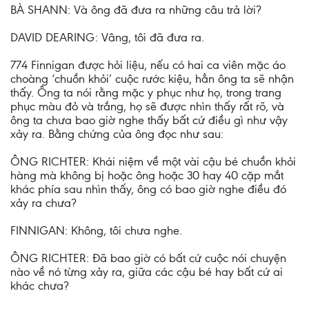
BÀ SHANN: Và ông đã đưa ra những câu trả lời?
DAVID DEARING: Vâng, tôi đã đưa ra.
774 Finnigan được hỏi liệu, nếu có hai ca viên mặc áo
choàng ‘chuồn khỏi’ cuộc rước kiệu, hẳn ông ta sẽ nhận
thấy. Ông ta nói rằng mặc y phục như họ, trong trang
phục màu đỏ và trắng, họ sẽ được nhìn thấy rất rõ, và
ông ta chưa bao giờ nghe thấy bất cứ điều gì như vậy
xảy ra. Bằng chứng của ông đọc như sau:
ÔNG RICHTER: Khái niệm về một vài cậu bé chuồn khỏi
hàng mà không bị hoặc ông hoặc 30 hay 40 cặp mắt
khác phía sau nhìn thấy, ông có bao giờ nghe điều đó
xảy ra chưa?
FINNIGAN: Không, tôi chưa nghe.
ÔNG RICHTER: Đã bao giờ có bất cứ cuộc nói chuyện
nào về nó từng xảy ra, giữa các cậu bé hay bất cứ ai
khác chưa?