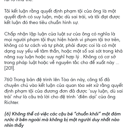
Tôi kết luận rằng quyết định phạm tội của ông là một
quyết định có suy luận, mặc dù sai trái, và tôi đạt được
kết luận đó theo tiêu chuẩn hình sự.
Chấp nhận lập luận của luật sư của ông có nghĩa là
mọi người phạm tội thực hiện hành vi phạm tội trơ trẽn,
không có tư cách và tự phát, phải được coi là có một
dạng suy yếu về tâm thần, hoặc một số sai sót trong khả
năng suy luận hoặc suy nghĩ hợp lý . Không có cơ sở
trong pháp luật hoặc về nguyên tắc cho đề xuất này ...
[201].
760 Trong bản đệ trình lên Tòa án này, công tố đã
chuyên chú vào kết luận của quan tòa xét xử rằng quyết
định phạm tội của đương đơn đã được ‘suy luận, dù sai
trái’ như là câu trả lời cho đệ trình ‘điên dại’ của ông
Richter.
(6) Không thể có việc các cậu bé “chuồn khỏi” một đám
rước ở bên ngoài mà không bị một người duy nhất nào
nhìn thấy