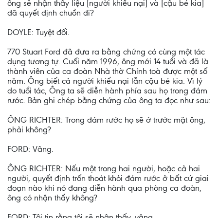
ông sẽ nhận thấy liệu [người khiếu nại] và [cậu bé kia]
đã quyết định chuồn đi?
DOYLE: Tuyệt đối.
770 Stuart Ford đã đưa ra bằng chứng có cùng một tác
dụng tương tự. Cuối năm 1996, ông mới 14 tuổi và đã là
thành viên của ca đoàn Nhà thờ Chính toà được một số
năm. Ông biết cả người khiếu nại lẫn cậu bé kia. Vì lý
do tuổi tác, Ông ta sẽ diễn hành phía sau họ trong đám
rước. Bản ghi chép bằng chứng của ông ta đọc như sau:
ÔNG RICHTER: Trong đám rước họ sẽ ở trước mặt ông,
phải không?
FORD: Vâng.
ÔNG RICHTER: Nếu một trong hai người, hoặc cả hai
người, quyết định trốn thoát khỏi đám rước ở bất cứ giai
đoạn nào khi nó đang diễn hành qua phòng ca đoàn,
ông có nhận thấy không?
FORD: Tôi tin rằng tôi sẽ nhận thấy, vâng.