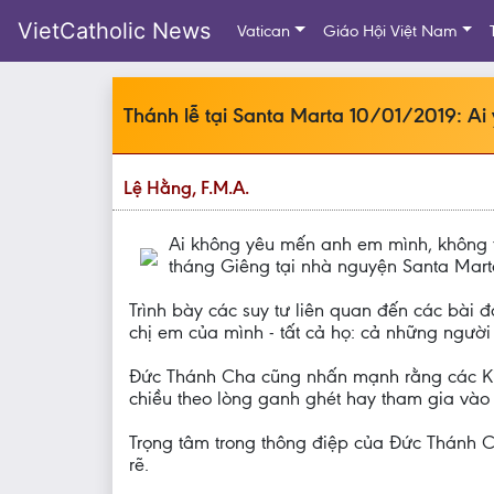
VietCatholic News
Vatican
Giáo Hội Việt Nam
Thánh lễ tại Santa Marta 10/01/2019: A
Lệ Hằng, F.M.A.
Ai không yêu mến anh em mình, không t
tháng Giêng tại nhà nguyện Santa Mar
Trình bày các suy tư liên quan đến các bài
chị em của mình - tất cả họ: cả những người
Đức Thánh Cha cũng nhấn mạnh rằng các Kit
chiều theo lòng ganh ghét hay tham gia vào
Trọng tâm trong thông điệp của Đức Thánh Ch
rẽ.