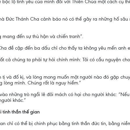
bộc lộ tình yêu của mình đối với Thiên Chúa một cách cụ thể,
n mà Đức Thánh Cha cảnh báo nó có thể gây ra những hố sâu n
g mang đến sự thù hận và chiến tranh”.
 Cha đề cập đến ba dấu chỉ cho thấy ta không yêu mến anh 
 tất cả chúng ta phải tự hỏi chính mình: Tôi có cầu nguyện c
n tị và đố kị, và lòng mong muốn một người nào đó gặp chu
g lòng mình. Chúng rất là nguy hiểm.”
 vào những trò ngồi lê đôi mách có hại cho người khác: “Nếu
người khác.”
i tinh thần thế gian
an chỉ có thể bị chinh phục bằng tinh thần đức tin, bằng ni