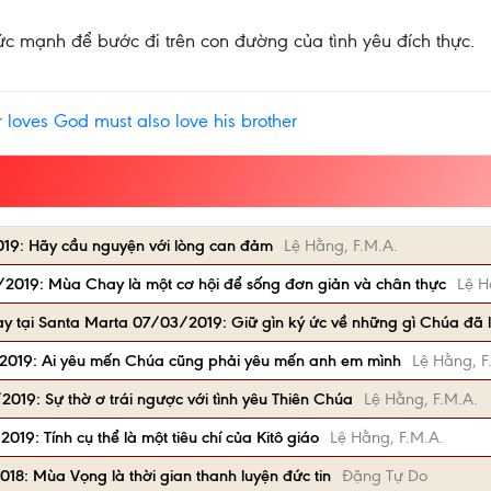
ức mạnh để bước đi trên con đường của tình yêu đích thực.
loves God must also love his brother
019: Hãy cầu nguyện với lòng can đảm
Lệ Hằng, F.M.A.
/2019: Mùa Chay là một cơ hội để sống đơn giản và chân thực
Lệ H
ay tại Santa Marta 07/03/2019: Giữ gìn ký ức về những gì Chúa đã 
/2019: Ai yêu mến Chúa cũng phải yêu mến anh em mình
Lệ Hằng, F
2019: Sự thờ ơ trái ngược với tình yêu Thiên Chúa
Lệ Hằng, F.M.A.
019: Tính cụ thể là một tiêu chí của Kitô giáo
Lệ Hằng, F.M.A.
018: Mùa Vọng là thời gian thanh luyện đức tin
Đặng Tự Do