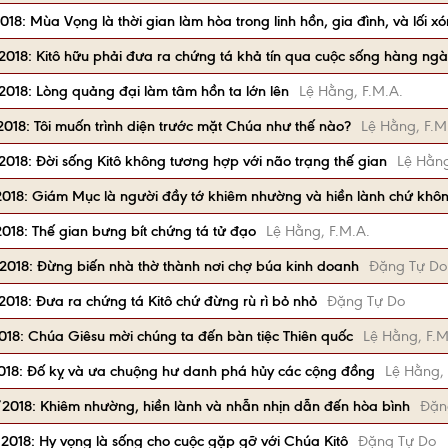
18: Mùa Vọng là thời gian làm hòa trong linh hồn, gia đình, và lối x
2018: Kitô hữu phải đưa ra chứng tá khả tín qua cuộc sống hàng ng
2018: Lòng quảng đại làm tâm hồn ta lớn lên
Lệ Hằng, F.M.A.
2018: Tôi muốn trình diện trước mặt Chúa như thế nào?
Lệ Hằng, F.M
2018: Đời sống Kitô không tương hợp với não trạng thế gian
Lệ Hằng
/2018: Giám Mục là người đầy tớ khiêm nhường và hiền lành chứ khô
2018: Thế gian bưng bít chứng tá tử đạo
Lệ Hằng, F.M.A.
/2018: Đừng biến nhà thờ thành nơi chợ búa kinh doanh
Đặng Tự Do
2018: Đưa ra chứng tá Kitô chứ đừng rù rì bỏ nhỏ
Đặng Tự Do
018: Chúa Giêsu mời chúng ta đến bàn tiệc Thiên quốc
Lệ Hằng, F.M
2018: Đố kỵ và ưa chuộng hư danh phá hủy các cộng đồng
Lệ Hằng, 
/2018: Khiêm nhường, hiền lành và nhẫn nhịn dẫn đến hòa bình
Đặn
2018: Hy vọng là sống cho cuộc gặp gỡ với Chúa Kitô
Đặng Tự Do