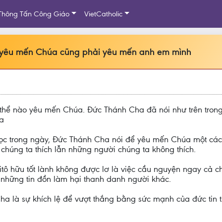
Thông Tấn Công Giáo
VietCatholic
i yêu mến Chúa cũng phải yêu mến anh em mình
hể nào yêu mến Chúa. Đức Thánh Cha đã nói như trên trong
ta
 đọc trong ngày, Đức Thánh Cha nói để yêu mến Chúa một các
 chúng ta thích lẫn những người chúng ta không thích.
ô hữu tốt lành không được lơ là việc cầu nguyện ngay cả c
 những tin đồn làm hại thanh danh người khác.
a là sự khích lệ để vượt thắng bằng sức mạnh của đức tin t