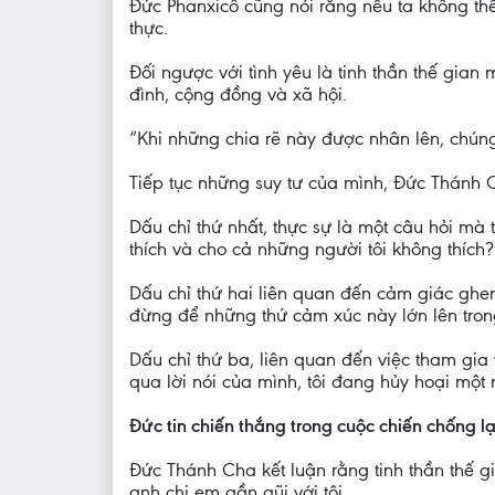
Đức Phanxicô cũng nói rằng nếu ta không thể 
thực.
Đối ngược với tình yêu là tinh thần thế gia
đình, cộng đồng và xã hội.
“Khi những chia rẽ này được nhân lên, chún
Tiếp tục những suy tư của mình, Đức Thánh
Dấu chỉ thứ nhất, thực sự là một câu hỏi mà
thích và cho cả những người tôi không thích?
Dấu chỉ thứ hai liên quan đến cảm giác ghe
đừng để những thứ cảm xúc này lớn lên tron
Dấu chỉ thứ ba, liên quan đến việc tham gia
qua lời nói của mình, tôi đang hủy hoại một 
Đức tin chiến thắng trong cuộc chiến chống lạ
Đức Thánh Cha kết luận rằng tinh thần thế gi
anh chị em gần gũi với tôi.