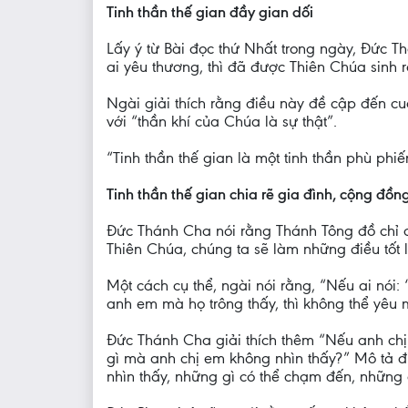
Tinh thần thế gian đầy gian dối
Lấy ý từ Bài đọc thứ Nhất trong ngày, Đức 
ai yêu thương, thì đã được Thiên Chúa sinh r
Ngài giải thích rằng điều này đề cập đến cuộ
với “thần khí của Chúa là sự thật”.
“Tinh thần thế gian là một tinh thần phù ph
Tinh thần thế gian chia rẽ gia đình, cộng đồng
Đức Thánh Cha nói rằng Thánh Tông đồ chỉ c
Thiên Chúa, chúng ta sẽ làm những điều tốt 
Một cách cụ thể, ngài nói rằng, “Nếu ai nói:
anh em mà họ trông thấy, thì không thể yêu
Đức Thánh Cha giải thích thêm “Nếu anh chị 
gì mà anh chị em không nhìn thấy?” Mô tả 
nhìn thấy, những gì có thể chạm đến, những