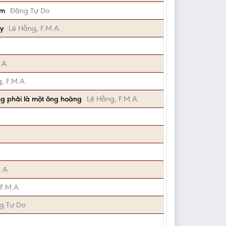
óm
Đặng Tự Do
ày
Lệ Hằng, F.M.A.
.A.
, F.M.A.
ng phải là một ông hoàng
Lệ Hằng, F.M.A.
.A.
F.M.A.
g Tự Do