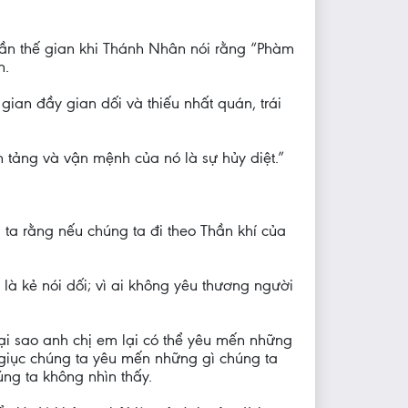
hần thế gian khi Thánh Nhân nói rằng “Phàm
n.
gian đầy gian dối và thiếu nhất quán, trái
n tảng và vận mệnh của nó là sự hủy diệt.”
ta rằng nếu chúng ta đi theo Thần khí của
là kẻ nói dối; vì ai không yêu thương người
ại sao anh chị em lại có thể yêu mến những
giục chúng ta yêu mến những gì chúng ta
ng ta không nhìn thấy.