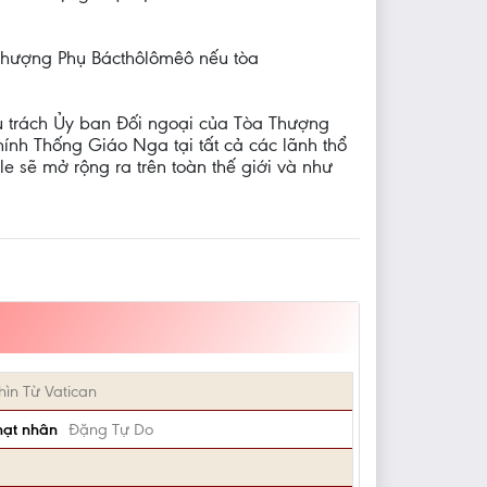
 Thượng Phụ Bácthôlômêô nếu tòa
ụ trách Ủy ban Đối ngoại của Tòa Thượng
nh Thống Giáo Nga tại tất cả các lãnh thổ
e sẽ mở rộng ra trên toàn thế giới và như
hìn Từ Vatican
hạt nhân
Đặng Tự Do