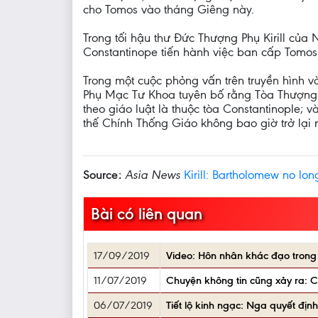
cho Tomos vào tháng Giêng này.
Trong tối hậu thư Đức Thượng Phụ Kirill củ
Constantinope tiến hành việc ban cấp Tomos
Trong một cuộc phỏng vấn trên truyền hình 
Phụ Mạc Tư Khoa tuyên bố rằng Tòa Thượng 
theo giáo luật là thuộc tòa Constantinople; 
thế Chính Thống Giáo không bao giờ trở lại 
Source:
Asia News
Kirill: Bartholomew no lon
Bài có liên quan
17/09/2019
Video: Hôn nhân khác đạo trong
11/07/2019
Chuyện không tin cũng xảy ra: C
06/07/2019
Tiết lộ kinh ngạc: Nga quyết đị