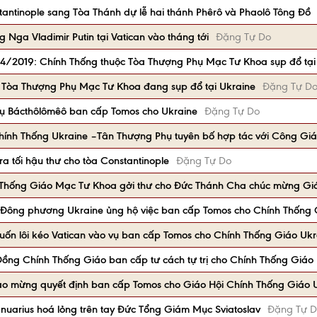
antinople sang Tòa Thánh dự lễ hai thánh Phêrô và Phaolô Tông Đồ
 Nga Vladimir Putin tại Vatican vào tháng tới
Đặng Tự Do
4/2019: Chính Thống thuộc Tòa Thượng Phụ Mạc Tư Khoa sụp đổ tại
 Tòa Thượng Phụ Mạc Tư Khoa đang sụp đổ tại Ukraine
Đặng Tự D
Phụ Bácthôlômêô ban cấp Tomos cho Ukraine
Đặng Tự Do
Chính Thống Ukraine –Tân Thượng Phụ tuyên bố hợp tác với Công Gi
 tối hậu thư cho tòa Constantinople
Đặng Tự Do
h Thống Giáo Mạc Tư Khoa gởi thư cho Đức Thánh Cha chúc mừng Gi
ông phương Ukraine ủng hộ việc ban cấp Tomos cho Chính Thống 
n lôi kéo Vatican vào vụ ban cấp Tomos cho Chính Thống Giáo Ukr
Đồng Chính Thống Giáo ban cấp tư cách tự trị cho Chính Thống Giáo
ào mừng quyết định ban cấp Tomos cho Giáo Hội Chính Thống Giáo 
nuarius hoá lỏng trên tay Đức Tổng Giám Mục Sviatoslav
Đặng Tự 