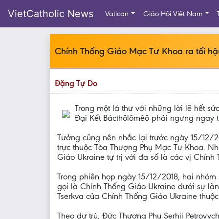
VietCatholic News
Vatican
Giáo Hội Việt Nam
Chính Thống Giáo Mạc Tư Khoa ra tối hậu
Đặng Tự Do
Trong một lá thư với những lời lẽ hết 
Đại Kết Bácthôlômêô phải ngưng ngay ti
Tưởng cũng nên nhắc lại trước ngày 15/12/
trực thuộc Tòa Thượng Phụ Mạc Tư Khoa. Nh
Giáo Ukraine tự trị với đa số là các vị Chín
Trong phiên họp ngày 15/12/2018, hai nhóm 
gọi là Chính Thống Giáo Ukraine dưới sự lã
Tserkva của Chính Thống Giáo Ukraine thuộc
Theo dự trù, Đức Thượng Phụ Serhii Petrovy