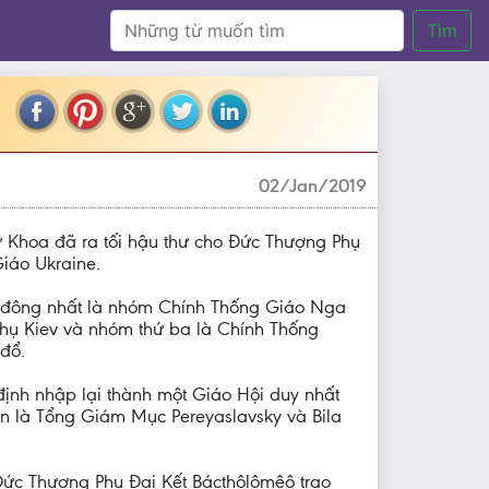
Tìm
02/Jan/2019
Tư Khoa đã ra tối hậu thư cho Đức Thượng Phụ
Giáo Ukraine.
m đông nhất là nhóm Chính Thống Giáo Nga
hụ Kiev và nhóm thứ ba là Chính Thống
 đổ.
ịnh nhập lại thành một Giáo Hội duy nhất
n là Tổng Giám Mục Pereyaslavsky và Bila
 Đức Thượng Phụ Đại Kết Bácthôlômêô trao