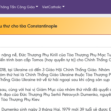
Thông Tấn Công Giáo
VietCatholic
 thư cho tòa Constantinople
sức nặng nề, Đức Thượng Phụ Kirill của Tòa Thượng Phụ Mạc 
ến trình ban cấp Tomos (hay quyền tự trị) cho Chính Thống 
2018, tại Ukraine có đến 3 Giáo Hội Chính Thống Giáo. Nhó
óm thứ hai là Chính Thống Giáo Ukraine thuộc Tòa Thượng P
h Thống Giáo Ukraine trở về từ hải ngoại sau khi cộng sản sụp
sau, cùng với hai vị Giám Mục của nhóm thứ nhất đã quyết đ
nh đạo của Đức Thượng Phụ Serhii Petrovych Dumenko, nguyê
 Tòa Thượng Phụ Kiev.
ch Dumenko sinh ngày 3 tháng Hai, 1979 mới 39 tuổi sẽ được