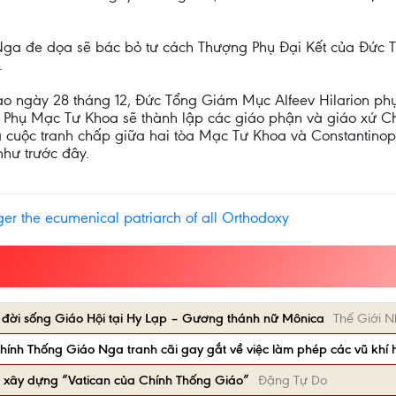
a Nga đe dọa sẽ bác bỏ tư cách Thượng Phụ Đại Kết của Đức
.
vào ngày 28 tháng 12, Đức Tổng Giám Mục Alfeev Hilarion ph
Phụ Mạc Tư Khoa sẽ thành lập các giáo phận và giáo xứ Chí
và cuộc tranh chấp giữa hai tòa Mạc Tư Khoa và Constantinopl
như trước đây.
ger the ecumenical patriarch of all Orthodoxy
 đời sống Giáo Hội tại Hy Lạp – Gương thánh nữ Mônica
Thế Giới N
hính Thống Giáo Nga tranh cãi gay gắt về việc làm phép các vũ khí 
nh xây dựng “Vatican của Chính Thống Giáo”
Đặng Tự Do