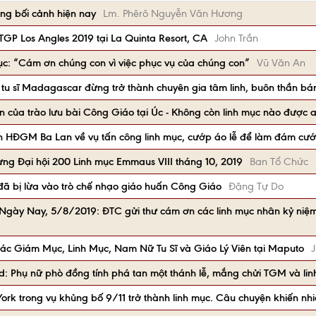
ng bối cảnh hiện nay
Lm. Phêrô Nguyễn Văn Hương
TGP Los Angles 2019 tại La Quinta Resort, CA
John Trần
mục: “Cám ơn chúng con vì việc phục vụ của chúng con”
Vũ Văn An
 tu sĩ Madagascar đừng trở thành chuyên gia tâm linh, buôn thần bá
n của trào lưu bài Công Giáo tại Úc - Không còn linh mục nào được 
 HĐGM Ba Lan về vụ tấn công linh mục, cướp áo lễ để làm đám cưới
ng Đại hội 200 Linh mục Emmaus VIII tháng 10, 2019
Ban Tổ Chức
 đã bị lừa vào trò chế nhạo giáo huấn Công Giáo
Đặng Tự Do
i Ngày Nay, 5/8/2019: ĐTC gửi thư cám ơn các linh mục nhân kỷ ni
các Giám Mục, Linh Mục, Nam Nữ Tu Sĩ và Giáo Lý Viên tại Maputo
J
d: Phụ nữ phò đồng tính phá tan một thánh lễ, mắng chửi TGM và li
rk trong vụ khủng bố 9/11 trở thành linh mục. Câu chuyện khiến nhiề