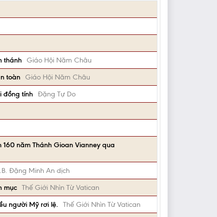
n thánh
Giáo Hội Năm Châu
an toàn
Giáo Hội Năm Châu
 đồng tính
Đặng Tự Do
ệm 160 năm Thánh Gioan Vianney qua
.B. Đặng Minh An dịch
nh mục
Thế Giới Nhìn Từ Vatican
u người Mỹ rơi lệ.
Thế Giới Nhìn Từ Vatican