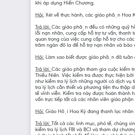
khi áp dụng Hiến Chương.
Hỏi:
Xét về thực hành, các giáo phận Hoa K
Trả lời:
Các giáo phận đều có những quỹ h
lỗi nạn nhân, cung cấp hỗ trợ tư vấn, thanh t
quan trọng của việc cung cấp hỗ trợ cho các t
trăm ngàn đô la để hỗ trợ nạn nhân và bảo v
Hỏi:
Làm sao biết được giáo phận đã tuân g
Trả lời:
Các giáo phận tham gia cuộc kiểm 
Thiếu Niên. Việc kiểm tra được thực hiện bở
như kiểm tra lý lịch những người có dịch vụ 
tra lý lịch cần thiết và phương tiện thu thập
tế vĩnh viễn. Kiểm tra này được hoàn thành
vấn trực tiếp tất cả các nhân viên giáo phận
Hỏi:
Giáo Hội Hoa Kỳ đang thanh lọc nhân sư
Trả lời:
Tất cả các linh mục, phó tế, chủng sin
kiểm tra lý lịch FBI và BCI và tham dự chươ