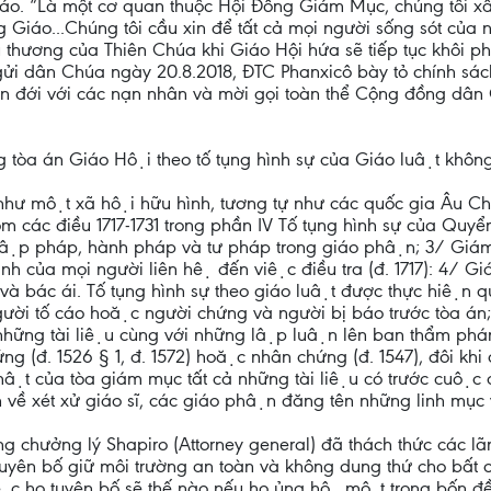
áo. “Là một cơ quan thuộc Hội Đồng Giám Mục, chúng tôi xấu 
 Giáo...Chúng tôi cầu xin để tất cả mọi người sống sót của
u thương của Thiên Chúa khi Giáo Hội hứa sẽ tiếp tục khôi p
ư gửi dân Chúa ngày 20.8.2018, ĐTC Phanxicô bày tỏ chính sác
nh liên đới với các nạn nhân và mời gọi toàn thể Cộng đồng dâ
tòa án Giáo Hội theo tố tụng hình sự của Giáo luật khôn
i như một xã hội hữu hình, tương tự như các quốc gia Âu C
 gồm các điều 1717-1731 trong phần IV Tố tụng hình sự của Qu
̀ lập pháp, hành pháp và tư pháp trong giáo phận; 3/ Gia
h của mọi người liên hệ đến việc điều tra (đ. 1717): 4/ 
à bác ái. Tố tụng hình sự theo giáo luật được thực hiện 
ười tố cáo hoặc người chứng và người bị báo trước tòa á
hững tài liệu cùng với những lập luận lên ban thẩm phán
hứng (đ. 1526 § 1, đ. 1572) hoặc nhân chứng (đ. 1547), đôi khi c
t của tòa giám mục tất cả những tài liệu có trước cuộc đ
h về xét xử giáo sĩ, các giáo phận đăng tên những linh mục v
g chưởng lý Shapiro (Attorney general) đã thách thức các lã
 tuyên bố giữ môi trường an toàn và không dung thứ cho bất cứ
 họ tuyên bố sẽ thế nào nếu họ ủng hộ một trong bốn đề n