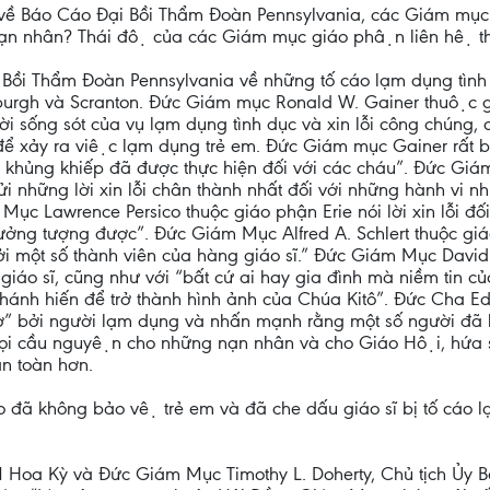
̀ Báo Cáo Đại Bồi Thẩm Đoàn Pennsylvania, các Giám mục gi
nạn nhân? Thái độ của các Giám mục giáo phận liên hệ th
 Bồi Thẩm Đoàn Pennsylvania về những tố cáo lạm dụng tìn
sburgh và Scranton. Đức Giám mục Ronald W. Gainer thuộc gi
gười sống sót của vụ lạm dụng tình dục và xin lỗi công chúng
̉ xảy ra việc lạm dụng trẻ em. Đức Giám mục Gainer rất 
vi khủng khiếp đã được thực hiện đối với các cháu”. Đức G
gửi những lời xin lỗi chân thành nhất đối với những hành vi n
Mục Lawrence Persico thuộc giáo phận Erie nói lời xin lỗi đ
ưởng tượng được”. Đức Giám Mục Alfred A. Schlert thuộc giáo
ởi một số thành viên của hàng giáo sĩ.” Đức Giám Mục David 
iáo sĩ, cũng như với “bất cứ ai hay gia đình mà niềm tin của
hánh hiến để trở thành hình ảnh của Chúa Kitô”. Đức Cha E
hơ” bởi người lạm dụng và nhấn mạnh rằng một số người đã 
̣i cầu nguyện cho những nạn nhân và cho Giáo Hội, hứa s
an toàn hơn.
 đã không bảo vệ trẻ em và đã che dấu giáo sĩ bị tố cá
oa Kỳ và Đức Giám Mục Timothy L. Doherty, Chủ tịch Ủy Ban 