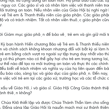
 trường học và cộng đồng an toàn hơn. Họ phải báo cáo các
ó nguy cơ. Các giáo sĩ và cá nhân làm việc với thanh niên 
ôi trường an toàn. Nếu nhân viên của Giáo Hội bị nghi ngờ 
vệ Trẻ em & Thanh thiếu niên của giáo phận. Các giáo ph
độ và có trách nhiệm. Tất cả nhân viên thuộc giáo phận cũng
ự.
với Giám mục giáo phận để bảo vệ trẻ em và gìn giữ môi
 ban hành Hiến chương Bảo vệ Trẻ em & Thanh thiếu niên, 
và chính sách không khoan nhượng đối với bất kỳ ai làm hại t
trẻ em bằng cách vượt ra ngoài sự tập trung duy nhất vào t
có thủ phạm nào có thể gây hại cho trẻ em trong tương lai
ư thế nào để tạo ra môi trường an toàn và thực thi các chín
đều biết về trách nhiệm và nghĩa vụ của họ liên quan đến bảo 
cầu báo cáo, sàng lọc và giáo dục của giáo phận. Đến nay,
m việc với trẻ em tại các giáo xứ, trường học và các tổ chức 
́u về Giáo Hội và giáo sĩ. Giáo Hội Công Giáo thánh thiện nh
thánh thiện không?
 Chúa Kitô thiết lập và được Chúa Thánh Thần làm cho sống đ
itô, Đấng sáng lập Giáo Hội là nguồn mạch mọi sự thánh thi