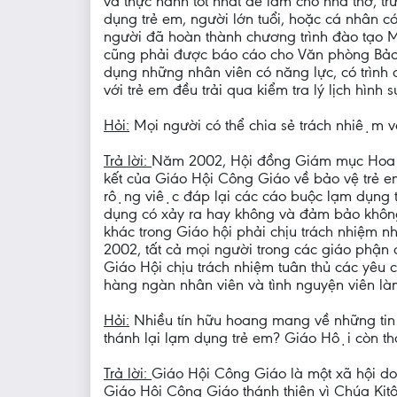
và thực hành tốt nhất để làm cho nhà thờ,
dụng trẻ em, người lớn tuổi, hoặc cá nhân c
người đã hoàn thành chương trình đào tạo M
cũng phải được báo cáo cho Văn phòng Bảo 
dụng những nhân viên có năng lực, có trình 
với trẻ em đều trải qua kiểm tra lý lịch hình s
Hỏi:
Mọi người có thể chia sẻ trách nhiệm 
Trả lời:
Năm 2002, Hội đồng Giám mục Hoa Kỳ
kết của Giáo Hội Công Giáo về bảo vệ trẻ em 
rộng việc đáp lại các cáo buộc lạm dụng 
dụng có xảy ra hay không và đảm bảo không 
khác trong Giáo hội phải chịu trách nhiệm nh
2002, tất cả mọi người trong các giáo phận 
Giáo Hội chịu trách nhiệm tuân thủ các yêu 
hàng ngàn nhân viên và tình nguyện viên là
Hỏi:
Nhiều tín hữu hoang mang về những tin xâ
thánh lại lạm dụng trẻ em? Giáo Hội còn 
Trả lời:
Giáo Hội Công Giáo là một xã hội do
Giáo Hôi Công Giáo thánh thiện vì Chúa K