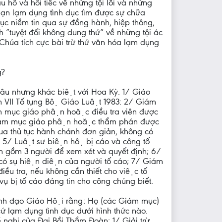
hổ và hối tiếc về những tội lỗi và những
 nạn lạm dụng tình dục tìm được sự chữa
hục niềm tin qua sự đồng hành, hiệp thông,
h ”tuyệt đối không dung thứ” về những tội ác
n Chúa tích cực bài trừ thứ văn hóa lạm dụng
g?
hâu nhưng khác biệt với Hoa Kỳ. 1/ Giáo
yển VII Tố tụng Bộ Giáo Luật 1983: 2/ Giám
́m mục giáo phận hoặc điều tra viên được
Giám mục giáo phận hoặc thẩm phán được
qua thủ tục hành chánh đơn giản, không có
n; 5/ Luật sư biện hộ bị cáo và công tố
 gồm 3 người để xem xét và quyết định; 6/
ó sụ hiện diện của người tố cáo; 7/ Giám
iều tra, nếu không cần thiết cho việc tố
ụ bị tố cáo đáng tin cho công chúng biết.
nh đạo Giáo Hội rằng: Họ (các Giám mục)
 lạm dụng tình dục dưới hình thức nào.
ghị của Đại Bồi Thẩm Đoàn: 1/ Giải trừ