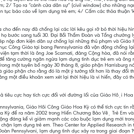
rẻ em; 2/ Tạo ra “cánh cửa dân sự” (civil window) cho những 
ên tục báo cáo về lạm dụng trẻ em; 4/ Cấm các thỏa thuận 
o đến nay đã chống lại các lời kêu gọi rỡ bỏ thời hiệu hình 
i họ bước sang tuổi 30. Đại Bồi Thẩm Đoàn và Tổng chưởng l
ép nộp đơn kiện dân sự chống lại những thủ phạm và Giáo 
ục Công Giáo tại bang Pennsylvania đã vận động chống lại b
n tạm thời là ông Joe Scarnati, đảng Cộng hòa, đã nói rằng
để tăng cường ngăn ngừa lạm dụng tình dục trẻ em và ông n
rong một tuyên bố ngày 30 tháng 8, giáo phận Harrisburg nó
 giáo phận cho rằng đó là một ý tưởng tốt hơn là thay đổi th
g một điều khoản xem xét lại thời hiệu là vi hiến, đây có t
iêu cực hay tích cực đối với đường lối của Giáo Hội Hoa
nsylvania, Giáo Hôi Công Giáo Hoa Kỳ có thể tích cực tin
a Kỳ để ra năm 2002 trong Hiến Chương Bảo Vệ Trẻ Em và 
ộng đáng kể vì giảm mạnh các cáo buộc lạm dụng mới trong 
chặn lạm dụng trẻ em. Theo Center for Applied Research in the
àn Pennsylvani, lạm dụng tình dục xảy ra trong giai đoạn 1