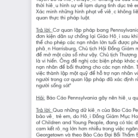
thời hiệu hình sự về lạm dụng tình dục t
Xác minh những hình phạt về việc không li
quan thực thi pháp luật.
Trả lời:
Cơ quan lập pháp bang Pennsylvania ch
đơn kiện dân sự chống lại Giáo Hội sau kh
thể cho phép các nạn nhân lớn tuổi được ph
phận Harrisburg, Chủ tịch Hội Đồng Giám m
để mở một cửa sổ như vậy. Chủ tịch Thượng việ
là vi hiến. Ông đề nghị các biện pháp khác 
nạn nhân để bồi thường cho các nạn nhân. T
việc thành lập một quỹ để hỗ trợ nạn nhân và
người trong cơ quan lập pháp đã xác định rằn
người sống sót"
Hỏi:
Báo Cáo Pennsylvania gây nên hiệu quả t
Trả lời:
Qua những dữ kiện của Báo Cáo Pen
bảo vệ trẻ em, do Hội Đồng Giám Mục Ho
of Children and Young People, đang có tác đ
cam kết rộng lớn hơn nhiều trong việc ngăn 
Georgetown và theo Bảo Cáo Đại Bồi Thẩm Đo