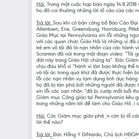
Hỏi:
Trong một cuộc họp báo ngày 14.8.2018 vê
họ đã coi thường những lời tố cáo của các 
Trả lời:
Sau khi có bản công bố Báo Cáo Đại
Allentown, Erie, Greensburg, Harrisburg, Pitt
Giáo Mục tại Pennsylvania xin lỗi những n
với các quan chức Giáo Hội là những vị đã đê
trẻ em vô tội đã là nạn nhân của các hành 
Scranton đã nói trong một đoạn video: “Tôi 
đát này trong Giáo Hội chúng ta”. Đức Giám 
chịu đau khổ vì “hành vi tàn bạo không thể t
và tội ác trong quá khứ đã được thực hiện b
lỗi các nạn nhân vụ lạm dụng tình dục hàng g
họ đã bị tàn phá bởi những người đã được t
xin lỗi các nạn nhân “đã bị cướp mất tuổi t
Giám mục Công giáo tại Pennsylvania kêu go
trong những năm tới để làm cho Giáo Hội 
Hỏi:
Các Giám mục giáo phận còn bị tố cáo
lời thế nào?
Trả lời:
Đức Hồng Y DiNardo, Chủ tịch HĐGM H