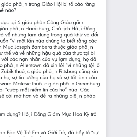
áo phận trong Giáo Hội bị tố cáo rằng
ế nào?
h dục tại 6 giáo phận Công Giáo gồm
áo phận Harrisburg, Chủ tịch Hội Đồng
, cả về những lạm dụng trong quá khứ và đối
buồn “vì một lần nữa chúng ta biết rằng các
iám Mục Joseph Bambera thuộc giáo phận
hư thế và về những hậu quả của thực tại bi
ối với các nạn nhân của vụ lạm dụng, họ đã
 phận Allentown đã xin lỗi “vì những tội lỗi
Zubik thuộc giáo phận Pittsburg cũng xin
 họ, sự tin tưởng của họ và sự tốt lành của
dward Malesic thuộc giáo phận Greenburg
bị “cướp mất niềm tin của họ” nữa. Các
ẽ cởi mở hơn và đề ra những biện phảp
o lạm dụng? Hội Đồng Giám Mục Hoa Kỳ trả
Bảo Vệ Trẻ Em và Giới Trẻ, đã bầy tỏ “sự