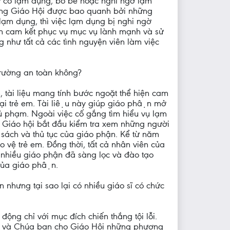
 sự cố lạm dụng, bỏ bê hoặc nghi ngờ lạm
trong Giáo Hội được bao quanh bởi những
lạm dụng, thì việc lạm dụng bị nghi ngờ
ận cam kết phục vụ mục vụ lành mạnh và sử
 như tất cả các tình nguyện viên làm việc
 trường an toàn không?
tài liệu mang tính bước ngoặt thể hiện cam
rẻ em. Tài liệu này giúp giáo phận mở
hủ phạm. Ngoài việc cố gắng tìm hiểu vụ lạm
, Giáo hội bắt đầu kiểm tra xem những người
h sách và thủ tục của giáo phận. Kể từ năm
vệ trẻ em. Đồng thời, tất cả nhân viên của
 nhiều giáo phận đã sàng lọc và đào tạo
của giáo phận.
ưng tại sao lại có nhiều giáo sĩ có chức
ộng chỉ với mục đích chiến thắng tội lỗi.
ện và Chúa ban cho Giáo Hội những phương