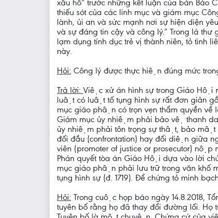
xấu hổ” trước những kết luận của bản Báo C
thiếu sót của các linh mục và giám mục Công
lành, ủi an và sức mạnh nơi sự hiện diện yê
và sự đáng tin cậy và công lý.” Trong lá th
lạm dụng tính dục trẻ vị thành niên, tỏ tì
này.
Hỏi:
Công lý được thực hiện đúng mức trong 
Trả lời:
Việc xử án hình sự trong Giáo Hộ
luật có luật tố tụng hình sự rất đơn giản
mục giáo phận có trọn vẹn thẩm quyền vê
Giám mục ủy nhiệm phải bảo vệ thanh dan
ủy nhiệm phải tôn trọng sự thật, bảo mật v
đối đầu (confrontation) hay đối diện giữa ng
viên (promoter of justice or prosecutor) nộp n
Phán quyết tòa án Giáo Hội dựa vào lời c
mục giáo phận phải lưu trữ trong văn khố mậ
tụng hình sự (đ. 1719). Để chứng tỏ minh bạc
Hỏi:
Trong cuộc họp báo ngày 14.8.2018, Tổn
tuyên bố rằng họ đã thay đổi đường lối. Họ
Tuyên bố là một chuyện. Chứng cứ của việc