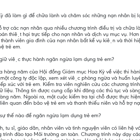
ỳ đã làm gì để chữa lành và chăm sóc những nạn nhân bị 
ỗ trợ các nạn nhân qua nhiều chương trình điều trị và chữa
oán thiệt hại trực tiếp cho nạn nhân và dịch vụ mục vụ. H
hành viên gia đình của nạn nhân bất kể vụ kiện và thời hi
ệ trẻ em.
iữ việc thực hành ngăn ngừa lạm dụng trẻ em?
tra hàng năm của Hội đồng Giám mục Hoa Kỳ về việc thi hà
i một công ty độc lập, xem xét việc phòng ngừa và huấn luy
tiếp xúc với trẻ em. Kiểm tra viên nghiên cứu các chương trì
 dữ liệu. Thông tin được cung cấp khi đăng các thủ tục và sà
 hàng năm. Ngoài ra, một cuộc kiểm tra tại chỗ được thực hi
 liên quan đến bảo vệ trẻ em và thanh thiếu niên và hỗ trợ n
̣ thế nào để ngăn ngừa lạm dụng trẻ em?
h, tu sĩ, giáo dân, nhân viên và tình nguyện viên có liên hệ 
ng trình đào tạo Môi trường an toàn. Chương trình này dạy các