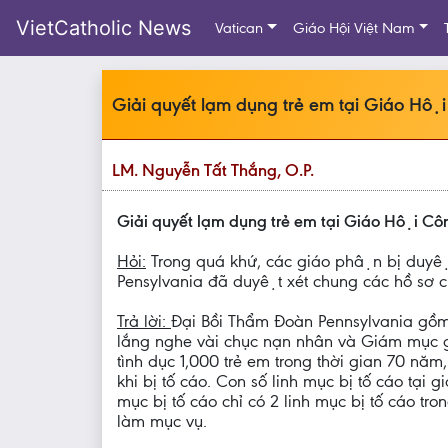
VietCatholic News
Vatican
Giáo Hội Việt Nam
Giải quyết lạm dụng trẻ em tại Giáo 
LM. Nguyễn Tất Thắng, O.P.
Giải quyết lạm dụng trẻ em tại Giáo Hội 
Hỏi:
Trong quá khứ, các giáo phận bị duyệt x
Pensylvania đã duyệt xét chung các hồ sơ c
Trả lời:
Đại Bồi Thẩm Đoàn Pennsylvania gồm
lắng nghe vài chục nạn nhân và Giám mục g
tình dục 1,000 trẻ em trong thời gian 70 năm
khi bị tố cáo. Con số linh mục bị tố cáo 
mục bị tố cáo chỉ có 2 linh mục bị tố ca
làm mục vụ.