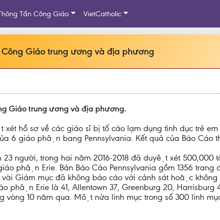
Thông Tấn Công Giáo
VietCatholic
Hội Công Giáo trung ương và địa phương
Công Giáo trung ương và địa phương.
ét hồ sơ về các giáo sĩ bị tố cáo lạm dụng tình dục tre
ủa 6 giáo phận bang Pennsylvania. Kết quả của Báo Cáo th
 23 người, trong hai năm 2016-2018 đã duyệt xét 500,000 tài
iáo phận Erie. Bản Báo Cáo Pennsylvania gồm 1356 trang đã 
, vài Giám mục đã không báo cáo với cảnh sát hoặc không 
tại giáo phận Erie là 41, Allentown 37, Greenburg 20, Harrisbu
́o trong vòng 10 năm qua. Một nửa linh mục trong số 300 linh m