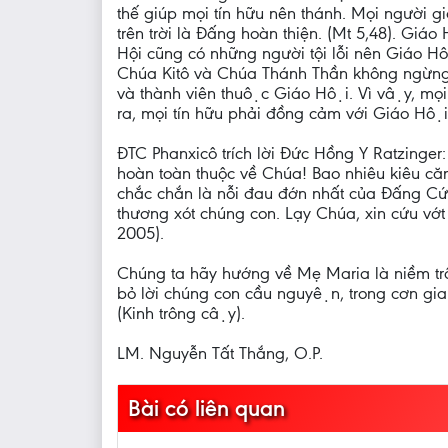
thế giúp mọi tín hữu nên thánh. Mọi người
trên trời là Đấng hoàn thiện. (Mt 5,48). Giáo Hộ
Hội cũng có những người tội lỗi nên Giáo 
Chúa Kitô và Chúa Thánh Thần không ngừng trợ g
và thành viên thuộc Giáo Hội. Vì vậy, mọi
ra, mọi tín hữu phải đồng cảm với Giáo Hô
ĐTC Phanxicô trích lời Đức Hồng Y Ratzinger
hoàn toàn thuộc về Chúa! Bao nhiêu kiêu că
chắc chắn là nỗi đau đớn nhất của Đấng Cứu
thương xót chúng con. Lạy Chúa, xin cứu vớ
2005).
Chúng ta hãy hướng về Mẹ Maria là niềm tr
bỏ lời chúng con cầu nguyện, trong cơn gian 
(Kinh trông cậy).
LM. Nguyễn Tất Thắng, O.P.
Bài có liên quan