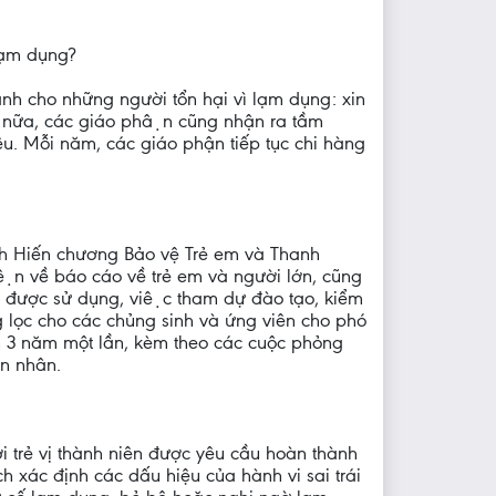
lạm dụng?
 lành cho những người tổn hại vì lạm dụng: xin
ơn nữa, các giáo phận cũng nhận ra tầm
ệu. Mỗi năm, các giáo phận tiếp tục chi hàng
nh Hiến chương Bảo vệ Trẻ em và Thanh
ện về báo cáo về trẻ em và người lớn, cũng
nh được sử dụng, việc tham dự đào tạo, kiểm
ng lọc cho các chủng sinh và ứng viên cho phó
ện 3 năm một lần, kèm theo các cuộc phỏng
ạn nhân.
với trẻ vị thành niên được yêu cầu hoàn thành
h xác định các dấu hiệu của hành vi sai trái