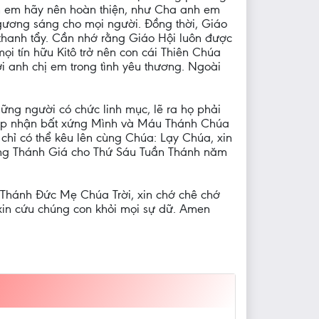
nh em hãy nên hoàn thiện, như Cha anh em
 gương sáng cho mọi người. Đồng thời, Giáo
c thanh tẩy. Cần nhớ rằng Giáo Hội luôn được
 tín hữu Kitô trở nên con cái Thiên Chúa
với anh chị em trong tình yêu thương. Ngoài
ững người có chức linh mục, lẽ ra họ phải
 tiếp nhận bất xứng Mình và Máu Thánh Chúa
chỉ có thể kêu lên cùng Chúa: Lạy Chúa, xin
Đàng Thánh Giá cho Thứ Sáu Tuần Thánh năm
hánh Đức Mẹ Chúa Trời, xin chớ chê chớ
xin cứu chúng con khỏi mọi sự dữ. Amen