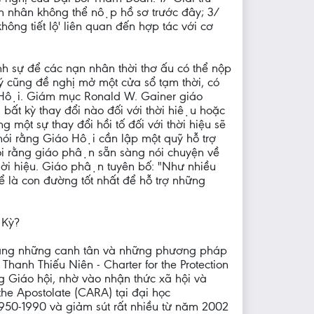
nạn nhân không thể nộp hồ sơ trước đây; 3/
'không tiết lộ' liên quan đến hợp tác với cơ
sự để các nạn nhân thời thơ ấu có thể nộp
ý cũng đề nghị mở một cửa sổ tạm thời, có
Hội. Giám mục Ronald W. Gainer giáo
ất kỳ thay đổi nào đối với thời hiệu hoặc
 một sự thay đổi hồi tố đối với thời hiệu sẽ
ói rằng Giáo Hội cần lập một quỹ hỗ trợ
i rằng giáo phận sẵn sàng nói chuyện về
ời hiệu. Giáo phận tuyên bố: "Như nhiều
hể là con đường tốt nhất để hỗ trợ những
 Kỳ?
 rằng những canh tân và những phương pháp
Thanh Thiếu Niên - Charter for the Protection
Giáo hội, nhờ vào nhận thức xã hội và
 Apostolate (CARA) tại đại học
950-1990 và giảm sút rất nhiều từ năm 2002