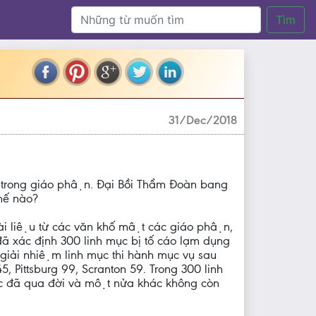
Tìm
31/Dec/2018
̉ em trong giáo phận. Đại Bồi Thẩm Đoàn bang
ế nào?
 liệu từ các văn khố mật các giáo phận,
xác định 300 linh mục bị tố cáo lạm dụng
giải nhiệm linh mục thi hành mục vụ sau
rg 45, Pittsburg 99, Scranton 59. Trong 300 linh
ục đã qua đời và một nửa khác không còn