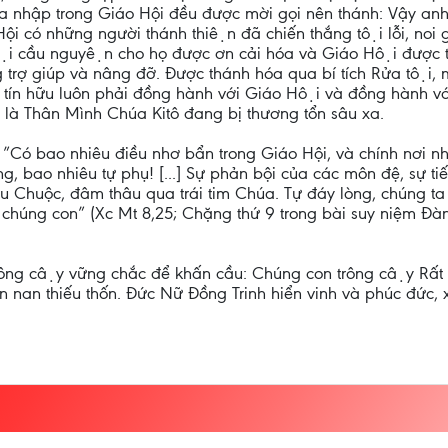
 gia nhập trong Giáo Hội đều được mời gọi nên thánh: Vậy a
i có những người thánh thiện đã chiến thắng tội lỗi, noi
Hội cầu nguyện cho họ được ơn cải hóa và Giáo Hội đượ
iúp và nâng đỡ. Được thánh hóa qua bí tích Rửa tội, mọi
 tín hữu luôn phải đồng hành với Giáo Hội và đồng hành 
̣i là Thân Mình Chúa Kitô đang bị thương tổn sâu xa.
: ”Có bao nhiêu điều nhơ bẩn trong Giáo Hội, và chính nơi nh
ng, bao nhiêu tự phụ! [...] Sự phản bội của các môn đệ, sự
 Chuộc, đâm thâu qua trái tim Chúa. Tự đáy lòng, chúng ta 
t chúng con” (Xc Mt 8,25; Chặng thứ 9 trong bài suy niệm 
ông cậy vững chắc để khấn cầu: Chúng con trông cậy Rất T
nan thiếu thốn. Đức Nữ Đồng Trinh hiển vinh và phúc đức, 