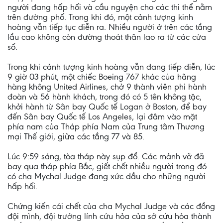
người đang hấp hối và cầu nguyện cho các thi thể nằm
trên đường phố. Trong khi đó, một cảnh tượng kinh
hoàng vẫn tiếp tục diễn ra. Nhiều người ở trên các tầng
lầu cao không còn đường thoát thân lao ra từ các cửa
sổ.
Trong khi cảnh tượng kinh hoàng vẫn đang tiếp diễn, lúc
9 giờ 03 phút, một chiếc Boeing 767 khác của hãng
hàng không United Airlines, chở 9 thành viên phi hành
đoàn và 56 hành khách, trong đó có 5 tên không tặc,
khởi hành từ Sân bay Quốc tế Logan ở Boston, để bay
đến Sân bay Quốc tế Los Angeles, lại đâm vào mặt
phía nam của Tháp phía Nam của Trung tâm Thương
mại Thế giới, giữa các tầng 77 và 85.
Lúc 9:59 sáng, tòa tháp này sụp đổ. Các mảnh vỡ đã
bay qua tháp phía Bắc, giết chết nhiều người trong đó
có cha Mychal Judge đang xức dầu cho những người
hấp hối.
Chứng kiến cái chết của cha Mychal Judge và các đồng
đội mình, đội trưởng lính cứu hỏa của sở cứu hỏa thành