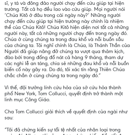
sĩ, y tá và đông đảo người chạy đến cứu giúp tại hiện
trường. Tất cả họ đều lao vào cứu giúp. Mọi người nói
‘Chúa Kitô ở đâu trong cái ngày này?’ Những người
chạy đến cứu giúp tại hiện trường này chính là nhiệm
thể của Chúa Kitô! Chúa Kitô hiện diện nơi tất cả những
người này, tất cả những người chạy đến trong ngày đó.
Chúa ở cùng chúng ta trong đau khổ và nỗi buồn sầu
của chúng ta. Tôi nghĩ chính là Chúa, là Thánh Thần của
Người đã giúp nâng đỡ chúng ta vượt qua thảm kịch,
đào bới trong đống đổ nát cả hàng 9 tháng, tham dự
các nghi lễ an táng, chia sẻ những đau khổ và nỗi buồn
biến cố này gây ra. Do đó, tôi xác tín rằng Thiên Chúa
chắc chắn ở cùng chúng ta trong ngày đó.”
Vì thế, đội trưởng lính cứu hỏa của sở cứu hỏa thành
phố New York, Tom Collucci, quyết định trở thành một
linh mục Công Giáo.
Cha Tom Collucci giải thích về quyết định của ngài như
sau:
“Tôi đã chứng kiến sự tồi tệ nhất của nhân loại trong