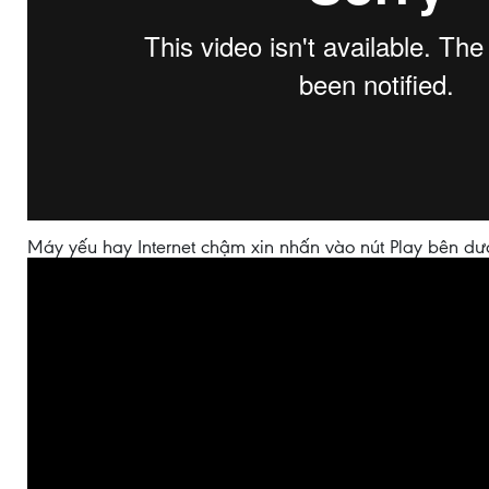
Máy yếu hay Internet chậm xin nhấn vào nút Play bên dư