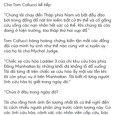
Cha Tom Collucci kể tiếp:
“Chúng tôi chạy đến Tháp phía Nam và bắt đầu đào
bới trong đống đổ nát tìm kiếm bất cứ thi thể và cố gắng
cứu sống các nạn nhân hết sức có thể. Khi chúng tôi còn
đang ở hiện trường, tòa tháp thứ hai sụp đổ.”
Tom Collucci bàng hoàng chứng kiến tận mắt các đồng
đội của mình hy sinh như thế nào cùng với vị tuyên úy
của họ là cha Mychal Judge.
“Chiếc xe cứu hỏa Ladder 3 của chi khu cứu hỏa phía
Đông Manhattan bị những khối đá khổng lồ đổ xuống.
Tôi đã từng đi trên chiếc xe cứu hỏa ấy một vài lần khi
tôi còn phục vụ ở bên Manhattan. Tôi biết rõ từng người
lính cứu hỏa bị giết trong ngày đó.”
“Chúa ở đâu trong ngày đó?
Tôi cho rằng hình ảnh ấn tượng nhất tôi có thể nghĩ đến
là cách nhiều người phản ứng trước cảnh tượng này. Có
các lính cứu hỏa, cảnh sát, các nhân viên cấp cứu, bác