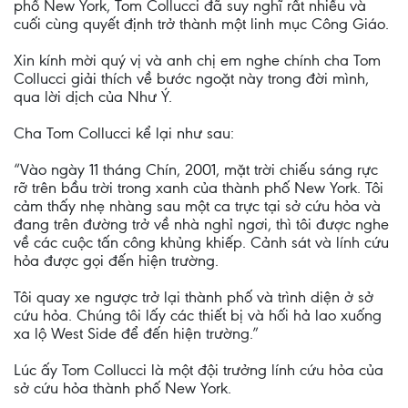
phố New York, Tom Collucci đã suy nghĩ rất nhiều và
cuối cùng quyết định trở thành một linh mục Công Giáo.
Xin kính mời quý vị và anh chị em nghe chính cha Tom
Collucci giải thích về bước ngoặt này trong đời mình,
qua lời dịch của Như Ý.
Cha Tom Collucci kể lại như sau:
“Vào ngày 11 tháng Chín, 2001, mặt trời chiếu sáng rực
rỡ trên bầu trời trong xanh của thành phố New York. Tôi
cảm thấy nhẹ nhàng sau một ca trực tại sở cứu hỏa và
đang trên đường trở về nhà nghỉ ngơi, thì tôi được nghe
về các cuộc tấn công khủng khiếp. Cảnh sát và lính cứu
hỏa được gọi đến hiện trường.
Tôi quay xe ngược trở lại thành phố và trình diện ở sở
cứu hỏa. Chúng tôi lấy các thiết bị và hối hả lao xuống
xa lộ West Side để đến hiện trường.”
Lúc ấy Tom Collucci là một đội trưởng lính cứu hỏa của
sở cứu hỏa thành phố New York.