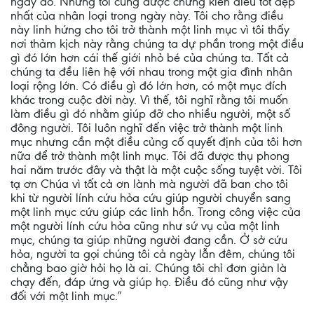
ngày đó. Nhưng tôi cũng được chứng kiến điều tốt đẹp
nhất của nhân loại trong ngày này. Tôi cho rằng điều
này linh hứng cho tôi trở thành một linh mục vì tôi thấy
nơi thảm kịch này rằng chúng ta dự phần trong một điều
gì đó lớn hơn cái thế giới nhỏ bé của chúng ta. Tất cả
chúng ta đều liên hệ với nhau trong một gia đình nhân
loại rộng lớn. Có điều gì đó lớn hơn, có một mục đích
khác trong cuộc đời này. Vì thế, tôi nghĩ rằng tôi muốn
làm điều gì đó nhằm giúp đỡ cho nhiều người, một số
đông người. Tôi luôn nghĩ đến việc trở thành một linh
mục nhưng cần một điều củng cố quyết định của tôi hơn
nữa để trở thành một linh mục. Tôi đã được thụ phong
hai năm trước đây và thật là một cuộc sống tuyệt vời. Tôi
tạ ơn Chúa vì tất cả ơn lành mà người đã ban cho tôi
khi từ người lính cứu hỏa cứu giúp người chuyển sang
một linh mục cứu giúp các linh hồn. Trong công việc của
một người lính cứu hỏa cũng như sứ vụ của một linh
mục, chúng ta giúp những người đang cần. Ở sở cứu
hỏa, người ta gọi chúng tôi cả ngày lẫn đêm, chúng tôi
chẳng bao giờ hỏi họ là ai. Chúng tôi chỉ đơn giản là
chạy đến, đáp ứng và giúp họ. Điều đó cũng như vậy
đối với một linh mục.”