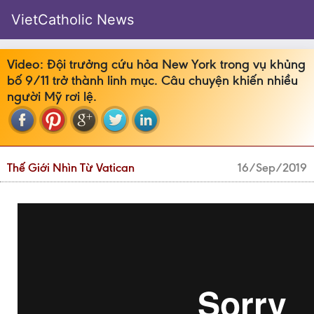
VietCatholic News
Video: Đội trưởng cứu hỏa New York trong vụ khủng
bố 9/11 trở thành linh mục. Câu chuyện khiến nhiều
người Mỹ rơi lệ.
Thế Giới Nhìn Từ Vatican
16/Sep/2019