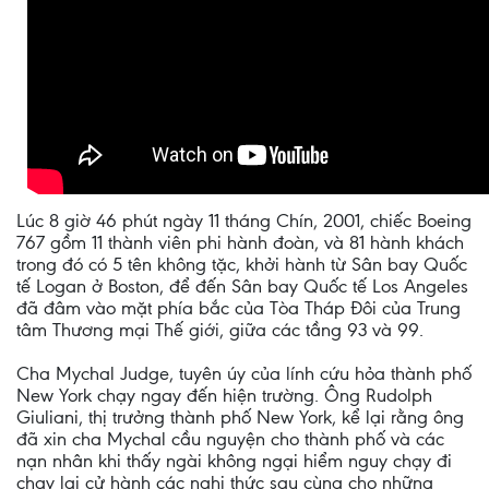
Lúc 8 giờ 46 phút ngày 11 tháng Chín, 2001, chiếc Boeing
767 gồm 11 thành viên phi hành đoàn, và 81 hành khách
trong đó có 5 tên không tặc, khởi hành từ Sân bay Quốc
tế Logan ở Boston, để đến Sân bay Quốc tế Los Angeles
đã đâm vào mặt phía bắc của Tòa Tháp Đôi của Trung
tâm Thương mại Thế giới, giữa các tầng 93 và 99.
Cha Mychal Judge, tuyên úy của lính cứu hỏa thành phố
New York chạy ngay đến hiện trường. Ông Rudolph
Giuliani, thị trưởng thành phố New York, kể lại rằng ông
đã xin cha Mychal cầu nguyện cho thành phố và các
nạn nhân khi thấy ngài không ngại hiểm nguy chạy đi
chạy lại cử hành các nghi thức sau cùng cho những