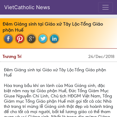
VietCatholic News
Đêm Giáng sinh tại Giáo xứ Tây Lộc-Tổng Giáo
phận Huế
Trương Trí
24/Dec/2018
Đêm Giáng sinh tại Giáo xứ Tây Lộc-Tổng Giáo phận
Huế
Hòa trong bầu khí an lành của Mùa Giáng sinh, đặc
biệt năm nay tại Giáo phận Huế, Đức Tổng Giám Mục
Giuse Nguyễn Chí Linh, Chủ tịch HĐGM Việt Nam, Tổng
Giám mục Tổng Giáo phận Huế mời gọi tất cả các Nhà
thờ trang trí mừng lễ Giáng sinh thật đẹp và hoành tráng
để cho tất cả mọi người, bất kể lương giáo có thể tham
quan và vui Giáng sinh. Nhất là trong dịp mừng Giáng