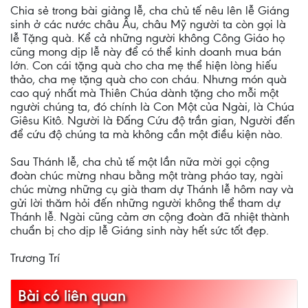
Chia sẻ trong bài giảng lễ, cha chủ tế nêu lên lễ Giáng
sinh ở các nước châu Âu, châu Mỹ người ta còn gọi là
lễ Tặng quà. Kể cả những người không Công Giáo họ
cũng mong dịp lễ này để có thể kinh doanh mua bán
lớn. Con cái tặng quà cho cha mẹ thể hiện lòng hiếu
thảo, cha mẹ tặng quà cho con cháu. Nhưng món quà
cao quý nhất mà Thiên Chúa dành tặng cho mỗi một
người chúng ta, đó chính là Con Một của Ngài, là Chúa
Giêsu Kitô. Người là Đấng Cứu độ trần gian, Người đến
để cứu độ chúng ta mà không cần một điều kiện nào.
Sau Thánh lễ, cha chủ tế một lần nữa mời gọi cộng
đoàn chúc mừng nhau bằng một tràng pháo tay, ngài
chúc mừng những cụ già tham dự Thánh lễ hôm nay và
gửi lời thăm hỏi đến những người không thể tham dự
Thánh lễ. Ngài cũng cảm ơn cộng đoàn đã nhiệt thành
chuẩn bị cho dịp lễ Giáng sinh này hết sức tốt đẹp.
Trương Trí
Bài có liên quan