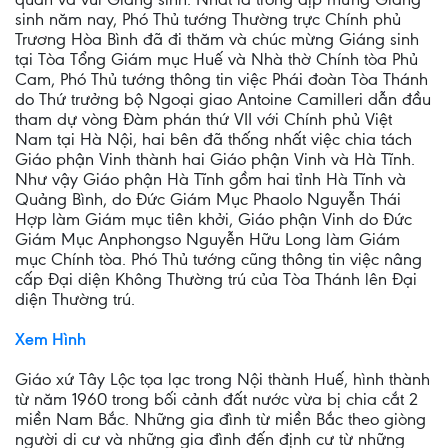
sinh năm nay, Phó Thủ tướng Thường trực Chính phủ
Trương Hòa Bình đã đi thăm và chúc mừng Giáng sinh
tại Tòa Tổng Giám mục Huế và Nhà thờ Chính tòa Phủ
Cam, Phó Thủ tướng thông tin việc Phái đoàn Tòa Thánh
do Thứ trưởng bộ Ngoại giao Antoine Camilleri dẫn đầu
tham dự vòng Đàm phán thứ VII với Chính phủ Việt
Nam tại Hà Nội, hai bên đã thống nhất việc chia tách
Giáo phận Vinh thành hai Giáo phận Vinh và Hà Tĩnh.
Như vậy Giáo phận Hà Tĩnh gồm hai tỉnh Hà Tĩnh và
Quảng Bình, do Đức Giám Mục Phaolo Nguyễn Thái
Hợp làm Giám mục tiên khởi, Giáo phận Vinh do Đức
Giám Mục Anphongso Nguyễn Hữu Long làm Giám
mục Chính tòa. Phó Thủ tướng cũng thông tin việc nâng
cấp Đại diện Không Thường trú của Tòa Thánh lên Đại
diện Thường trú.
Xem Hình
Giáo xứ Tây Lộc tọa lạc trong Nội thành Huế, hình thành
từ năm 1960 trong bối cảnh đất nước vừa bị chia cắt 2
miền Nam Bắc. Những gia đình từ miền Bắc theo giòng
người di cư và những gia đình đến định cư từ những