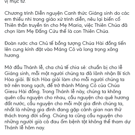
vị mục tử.
Chương trình Diễn nguyện Canh thức Giáng sinh do các
em thiếu nhi trong giáo xứ trình diễn, nêu lại biến cố
Thiên thần truyền tin cho Mẹ Maria, việc Thiên Chúa đã
chọn làm Mẹ Đấng Cứu thế là con Thiên Chúa.
Đoàn rước cha Chủ tế bồng tượng Chúa Hài đồng tiến
lên cung kính đặt vào Máng Cỏ và long trọng xông
hương.
Mở đầu Thánh lễ, cha chủ tế chia sẻ: chuẩn bị cho lễ
Giáng sinh, mỗi một người chúng ta đã lãnh nhận Bí tích
Hòa giải. Bí tích Hòa giải làm cho mỗi người chúng ta
trở nên trong sạch, để trở thành Máng Cỏ của Chúa
Giesu Hài đồng. Trong Thánh lễ này, chúng ta không
quên cầu nguyện cho nhau, cầu nguyện cho quê hương
đất nước, cầu nguyện cho mỗi một gia đình chúng ta,
nhất là những gia đình đang gặp cảnh gian nan thử
thách trong đời sống. Chúng ta cũng cầu nguyện cho
những người già cả đau ốm bệnh tật không thể tham dự
Thánh lễ hôm nay.