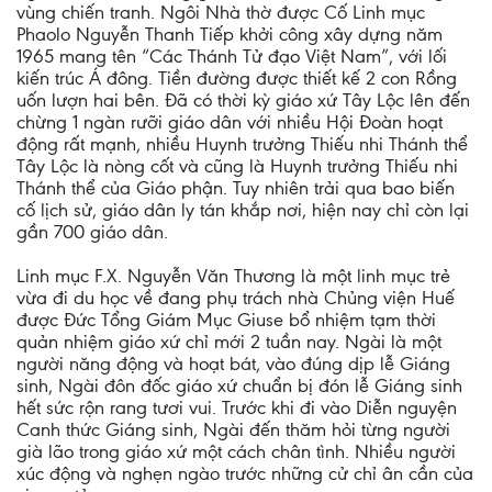
vùng chiến tranh. Ngôi Nhà thờ được Cố Linh mục
Phaolo Nguyễn Thanh Tiếp khởi công xây dựng năm
1965 mang tên “Các Thánh Tử đạo Việt Nam”, với lối
kiến trúc Á đông. Tiền đường được thiết kế 2 con Rồng
uốn lượn hai bên. Đã có thời kỳ giáo xứ Tây Lộc lên đến
chừng 1 ngàn rưỡi giáo dân với nhiều Hội Đoàn hoạt
động rất mạnh, nhiều Huynh trưởng Thiếu nhi Thánh thể
Tây Lộc là nòng cốt và cũng là Huynh trưởng Thiếu nhi
Thánh thể của Giáo phận. Tuy nhiên trải qua bao biến
cố lịch sử, giáo dân ly tán khắp nơi, hiện nay chỉ còn lại
gần 700 giáo dân.
Linh mục F.X. Nguyễn Văn Thương là một linh mục trẻ
vừa đi du học về đang phụ trách nhà Chủng viện Huế
được Đức Tổng Giám Mục Giuse bổ nhiệm tạm thời
quản nhiệm giáo xứ chỉ mới 2 tuần nay. Ngài là một
người năng động và hoạt bát, vào đúng dịp lễ Giáng
sinh, Ngài đôn đốc giáo xứ chuẩn bị đón lễ Giáng sinh
hết sức rộn rang tươi vui. Trước khi đi vào Diễn nguyện
Canh thức Giáng sinh, Ngài đến thăm hỏi từng người
già lão trong giáo xứ một cách chân tình. Nhiều người
xúc động và nghẹn ngào trước những cử chỉ ân cần của