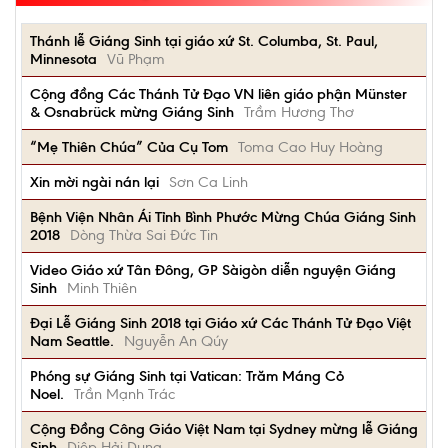
Thánh lễ Giáng Sinh tại giáo xứ St. Columba, St. Paul,
Minnesota
Vũ Phạm
Cộng đồng Các Thánh Tử Đạo VN liên giáo phận Münster
& Osnabrück mừng Giáng Sinh
Trầm Hương Thơ
“Mẹ Thiên Chúa” Của Cụ Tom
Toma Cao Huy Hoàng
Xin mời ngài nán lại
Sơn Ca Linh
Bệnh Viện Nhân Ái Tỉnh Bình Phước Mừng Chúa Giáng Sinh
2018
Dòng Thừa Sai Đức Tin
Video Giáo xứ Tân Đông, GP Sàigòn diễn nguyện Giáng
Sinh
Minh Thiên
Đại Lễ Giáng Sinh 2018 tại Giáo xứ Các Thánh Tử Đạo Việt
Nam Seattle.
Nguyễn An Qúy
Phóng sự Giáng Sinh tại Vatican: Trăm Máng Cỏ
Noel.
Trần Mạnh Trác
Cộng Đồng Công Giáo Việt Nam tại Sydney mừng lễ Giáng
Sinh
Diệp Hải Dung