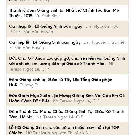
Thánh lễ đêm Giáng Sinh tại Nhà thờ Chính Tòa Ban Mê
Thuột - 2018
Vũ Đình Bình
Ca nhập lễ : Lễ Giáng Sinh ban ngày
Lm. Nguyễn Hữu
Triết / Trần Văn Huyến
Ca hiệp lễ : Lễ Giáng Sinh ban ngày
Lm. Nguyễn Hữu Triết
/ Trần Văn Huyến
Đức Cha GP Xuân Lộc gặp gỡ, chia sẻ niềm vui Giáng Sinh
với anh chị em lương dân tại Giáo xứ Thanh Hóa.
Nt.
Teresa Ngọc Lễ, O.P
Đêm Giáng sinh tại Giáo xứ Tây Lộc-Tổng Giáo phận
Huế
Trương Trí
Đức Giám Mục Xuân Lộc Mừng Giáng Sinh Với Các Em Có
Hoàn Cảnh Đặc Biệt.
Nt. Teresa Ngọc Lễ, O.P
Đêm Thánh Ca Mừng Chúa Giáng Sinh Tại Giáo Xứ Thánh
Tâm, Hố Nai
Nt. Teresa Ngọc Lễ, O.P
Lễ Hội Giáng Sinh cho các trẻ em thiếu may mắn tại TGP
Sàigòn
Nữ Tu Maria Nguyễn Thi Minh Du