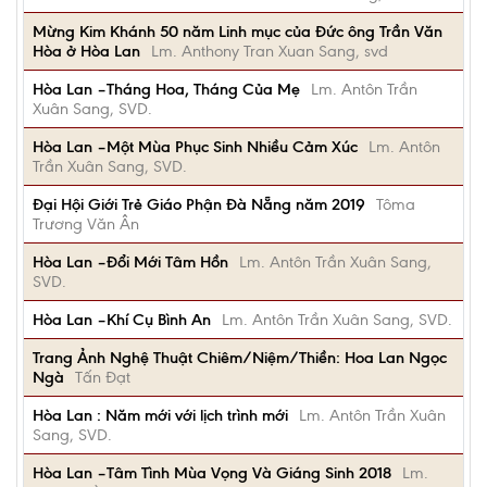
Mừng Kim Khánh 50 năm Linh mục của Đức ông Trần Văn
Hòa ở Hòa Lan
Lm. Anthony Tran Xuan Sang, svd
Hòa Lan –Tháng Hoa, Tháng Của Mẹ
Lm. Antôn Trần
Xuân Sang, SVD.
Hòa Lan –Một Mùa Phục Sinh Nhiều Cảm Xúc
Lm. Antôn
Trần Xuân Sang, SVD.
Đại Hội Giới Trẻ Giáo Phận Đà Nẵng năm 2019
Tôma
Trương Văn Ân
Hòa Lan –Đổi Mới Tâm Hồn
Lm. Antôn Trần Xuân Sang,
SVD.
Hòa Lan –Khí Cụ Bình An
Lm. Antôn Trần Xuân Sang, SVD.
Trang Ảnh Nghệ Thuật Chiêm/Niệm/Thiền: Hoa Lan Ngọc
Ngà
Tấn Đạt
Hòa Lan : Năm mới với lịch trình mới
Lm. Antôn Trần Xuân
Sang, SVD.
Hòa Lan –Tâm Tình Mùa Vọng Và Giáng Sinh 2018
Lm.