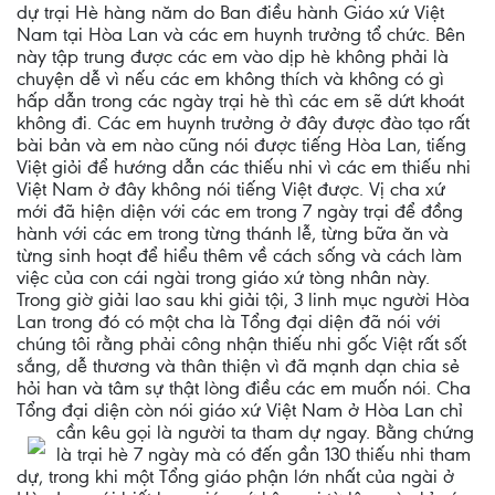
dự trại Hè hàng năm do Ban điều hành Giáo xứ Việt
Nam tại Hòa Lan và các em huynh trưởng tổ chức. Bên
này tập trung được các em vào dịp hè không phải là
chuyện dễ vì nếu các em không thích và không có gì
hấp dẫn trong các ngày trại hè thì các em sẽ dứt khoát
không đi. Các em huynh trưởng ở đây được đào tạo rất
bài bản và em nào cũng nói được tiếng Hòa Lan, tiếng
Việt giỏi để hướng dẫn các thiếu nhi vì các em thiếu nhi
Việt Nam ở đây không nói tiếng Việt được. Vị cha xứ
mới đã hiện diện với các em trong 7 ngày trại để đồng
hành với các em trong từng thánh lễ, từng bữa ăn và
từng sinh hoạt để hiểu thêm về cách sống và cách làm
việc của con cái ngài trong giáo xứ tòng nhân này.
Trong giờ giải lao sau khi giải tội, 3 linh mục người Hòa
Lan trong đó có một cha là Tổng đại diện đã nói với
chúng tôi rằng phải công nhận thiếu nhi gốc Việt rất sốt
sắng, dễ thương và thân thiện vì đã mạnh dạn chia sẻ
hỏi han và tâm sự thật lòng điều các em muốn nói. Cha
Tổng đại diện còn nói giáo xứ Việt Nam ở Hòa Lan chỉ
cần kêu gọi là người ta tham dự ngay. Bằng chứng
là trại hè 7 ngày mà có đến gần 130 thiếu nhi tham
dự, trong khi một Tổng giáo phận lớn nhất của ngài ở