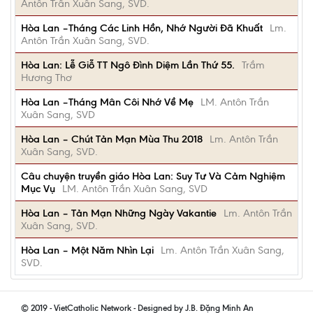
Antôn Trần Xuân Sang, SVD.
Hòa Lan –Tháng Các Linh Hồn, Nhớ Người Đã Khuất
Lm.
Antôn Trần Xuân Sang, SVD.
Hòa Lan: Lễ Giỗ TT Ngô Đình Diệm Lần Thứ 55.
Trầm
Hương Thơ
Hòa Lan –Tháng Mân Côi Nhớ Về Mẹ
LM. Antôn Trần
Xuân Sang, SVD
Hòa Lan – Chút Tản Mạn Mùa Thu 2018
Lm. Antôn Trần
Xuân Sang, SVD.
Câu chuyện truyền giáo Hòa Lan: Suy Tư Và Cảm Nghiệm
Mục Vụ
LM. Antôn Trần Xuân Sang, SVD
Hòa Lan – Tản Mạn Những Ngày Vakantie
Lm. Antôn Trần
Xuân Sang, SVD.
Hòa Lan – Một Năm Nhìn Lại
Lm. Antôn Trần Xuân Sang,
SVD.
© 2019 - VietCatholic Network - Designed by J.B. Đặng Minh An