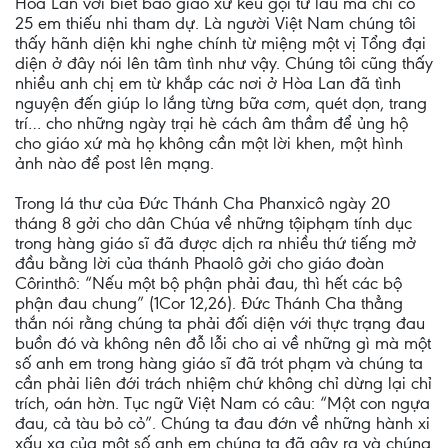
Hòa Lan với biết bao giáo xứ kêu gọi từ lâu mà chỉ có
25 em thiếu nhi tham dự. Là người Việt Nam chúng tôi
thấy hãnh diện khi nghe chính từ miệng một vị Tổng đại
diện ở đây nói lên tâm tình như vậy. Chúng tôi cũng thấy
nhiều anh chị em từ khắp các nơi ở Hòa Lan đã tình
nguyện đến giúp lo lắng từng bữa cơm, quét dọn, trang
trí… cho những ngày trại hè cách âm thầm để ủng hộ
cho giáo xứ mà họ không cần một lời khen, một hình
ảnh nào để post lên mạng.
Trong lá thư của Đức Thánh Cha Phanxicô ngày 20
tháng 8 gởi cho dân Chúa về những tộiphạm tính dục
trong hàng giáo sĩ đã được dịch ra nhiều thứ tiếng mở
đầu bằng lời của thánh Phaolô gởi cho giáo đoàn
Côrinthô: “Nếu một bộ phận phải đau, thì hết các bộ
phận đau chung” (1Cor 12,26). Đức Thánh Cha thẳng
thắn nói rằng chúng ta phải đối diện với thực trạng đau
buồn đó và không nên đỗ lỗi cho ai về những gì mà một
số anh em trong hàng giáo sĩ đã trót phạm và chúng ta
cần phải liên đới trách nhiệm chứ không chỉ dừng lại chỉ
trích, oán hờn. Tục ngữ Việt Nam có câu: “Một con ngựa
đau, cả tàu bỏ cỏ”. Chúng ta đau đớn về những hành xi
xấu xa của một số anh em chúng ta đã gây ra và chúng