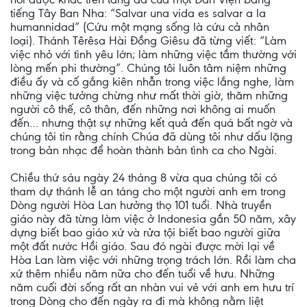
tiếng Tây Ban Nha: “Salvar una vida es salvar a la
humannidad” (Cứu một mạng sống là cứu cả nhân
loại). Thánh Têrêsa Hài Đồng Giêsu đã từng viết: “Làm
việc nhỏ với tình yêu lớn; làm những việc tầm thường với
lòng mến phi thường”. Chúng tôi luôn tâm niệm những
điều ấy và cố gắng kiên nhẫn trong việc lắng nghe, làm
những việc tưởng chừng như mất thời giờ, thăm những
người cô thế, cô thân, đến những nơi không ai muốn
đến… nhưng thật sự những kết quả đến quá bất ngờ và
chúng tôi tin rằng chính Chúa đã dùng tôi như dấu lặng
trong bản nhạc để hoàn thành bản tình ca cho Ngài.
Chiều thứ sáu ngày 24 tháng 8 vừa qua chúng tôi có
tham dự thánh lễ an táng cho một người anh em trong
Dòng người Hòa Lan hưởng thọ 101 tuổi. Nhà truyền
giáo này đã từng làm việc ở Indonesia gần 50 năm, xây
dựng biết bao giáo xứ và rửa tội biết bao người giữa
một đất nước Hồi giáo. Sau đó ngài được mời lại về
Hòa Lan làm việc với những trọng trách lớn. Rồi làm cha
xứ thêm nhiều năm nữa cho đến tuổi về hưu. Những
năm cuối đời sống rất an nhàn vui vẻ với anh em hưu trí
trong Dòng cho đến ngày ra đi mà không nằm liệt