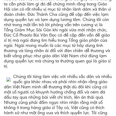
ta cần phải làm gì đó để chứng minh rằng trong Giáo
Hội còn có rất nhiều vị mục tử nhân lành dám xả thân vì
đoàn chiên. Đức Thánh Cha cũng đề cập đến việc lạm
dụng quyền lực và lạm dụng lương tâm. Chúng tôi còn
nhớ trong một lần trả lời phỏng vấn trên cương vị là
Tổng Giám Mục Sài Gòn khi ngài vừa mới nhận chức,
Đức Cố Phaolo Bùi Văn Đọc có đề cập đến vấn đề giáo
sĩ trị mà ngài đang tìm hiểu trong Tổng giáo phận của
ngài. Ngài mong muốn là các mục tử hãy dùng tình
thương và lòng nhân ái đối với đàn chiên dễ thương và
biết vâng phục như giáo dân Việt Nam chứ đùng lạm
dụng quyền lực mà chúng ta thường quen gọi là giáo sĩ
trị.
Chúng tôi từng làm việc với nhiều sắc dân và nhiều
quốc gia khác nhau và phải nhìn nhận rằng giáo
dân Việt Nam mình dễ thương thật dù đôi khi cũng có
một số người có khuynh hướng chống đối và ném đá
dấu tay qua những bài viết chỉ trích, lên án thái quá.
Nhưng cũng phải đấm ngực nhìn nhận rằng một số
không ít trong hàng giáo sĩ Tây có, Việt cũng có thích
hành xử như một ông vua và thích quyền lực. Tôi cũng