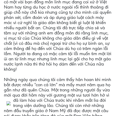
có một vài bạn đồng môn linh mục đang coi xứ ở Việt
Nam hay từng du học ở nước ngoài rồi thỉnh thoảng đi
giúp chỗ này chỗ kia nhưng cũng tự cho mình cái quyền
phán xét, cấm đoán và áp dụng giáo luật cách máy
móc vì cứ nghĩ là giáo dân không biết gì luật lệ khiến
nhiều người bất an. Chúng tôi đã trực tiếp chia sẻ và
tâm sự với những anh em đồng môn đó rằng linh mục,
vị mục tử của Chúa không cho giáo dân điều gì về vật
chất (vì có đâu mà cho) ngoại trừ cho họ sự bình an, sự
cảm thông để họ đến với Chúa dù họ có trăm ngàn lỗi
lầm. Người ta đang có mặc cảm tội lỗi muốn tìm một lời
ủi an từ linh mục nhưng linh mục lại gội cho họ một gáo
nước lạnh nữa thì thử hỏi họ dám đến với Chúa nữa
không!
Những ngày qua chúng tôi cảm thấy hân hoan khi mình
bắt được nhiều “con cá lớn” mà mấy mươi năm qua họ
gần như đã quên Chúa. Một trong những người ấy vừa
mới qua đời hôm này với gương mặt vui tươi hớn hở vì
đã làm hòa với
Chúa trước khi nhắm mắt lìa đời
trong viện dưỡng lão. Chúng tôi còn nhớ những
năm đầu truyền giáo ở Nam Mỹ đã đọc được một câu
nói được khắc trên tảng đá của một Đan Viện bằng