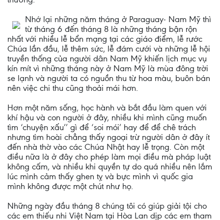
Nhớ lại những năm tháng ở Paraguay- Nam Mỹ thì
từ tháng 6 đến tháng 8 là những tháng bận rộn
nhất với nhiều lễ bổn mạng tại các giáo điểm, lễ rước
Chúa lần đầu, lễ thêm sức, lễ đám cưới và những lễ hội
truyền thống của người dân Nam Mỹ khiến lịch mục vụ
kín mít vì những tháng này ở Nam Mỹ là mùa đông trời
se lạnh và người ta có nguồn thu từ hoa màu, buôn bán
nên việc chi thu cũng thoải mái hơn.
Hơn một năm sống, học hành và bắt đầu làm quen với
khí hậu và con người ở đây, nhiều khi mình cũng muốn
tìm ‘chuyện xấu’’ gì để ‘soi mói’ hay để để chê trách
nhưng tìm hoài chẳng thấy ngoại trừ người dân ở đây ít
đến nhà thờ vào các Chúa Nhật hay lễ trọng. Còn một
điều nữa là ở đây cho phép làm mọi điều mà pháp luật
không cấm, và nhiều khi quyền tự do quá nhiều nên lắm
lúc mình cảm thấy ghen tỵ và bực mình vì quốc gia
mình không được một chút như họ.
Những ngày đầu tháng 8 chúng tôi có giúp giải tội cho
các em thiếu nhi Việt Nam tại Hòa Lan dịp các em tham