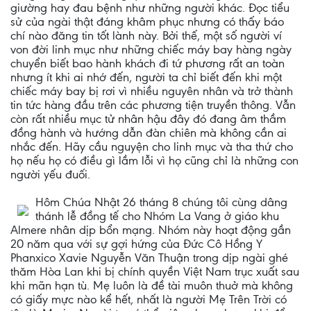
giường hay đau bệnh như những người khác. Đọc tiểu
sử của ngài thật đáng khâm phục nhưng có thấy báo
chí nào đăng tin tốt lành này. Bởi thế, một số người ví
von đời linh mục như những chiếc máy bay hàng ngày
chuyển biết bao hành khách đi tứ phương rất an toàn
nhưng ít khi ai nhớ đến, người ta chỉ biết đến khi một
chiếc máy bay bị rơi vì nhiều nguyên nhân và trở thành
tin tức hàng đầu trên các phương tiện truyền thông. Vẫn
còn rất nhiều mục tử nhân hậu đây đó đang âm thầm
đồng hành và hướng dẫn đàn chiên mà không cần ai
nhắc đến. Hãy cầu nguyện cho linh mục và tha thứ cho
họ nếu họ có điều gì lầm lỗi vì họ cũng chỉ là những con
người yếu đuối.
Hôm Chúa Nhật 26 tháng 8 chúng tôi cùng dâng
thánh lễ đồng tế cho Nhóm La Vang ở giáo khu
Almere nhân dịp bổn mạng. Nhóm này hoạt động gần
20 năm qua với sự gợi hứng của Đức Cô Hồng Y
Phanxico Xavie Nguyễn Văn Thuận trong dịp ngài ghé
thăm Hòa Lan khi bị chính quyền Việt Nam trục xuất sau
khi mãn hạn tù. Mẹ luôn là đề tài muôn thuở mà không
có giấy mực nào kể hết, nhất là người Mẹ Trên Trời có