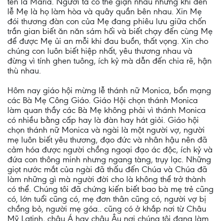
tên là Maria. Người ta có thể giận nhau nhưng khi đển
lễ Mẹ là họ làm hòa và quây quần bên nhau. Xin Mẹ
đói thương đàn con của Mẹ đang phiêu lưu giữa chốn
trần gian biết ăn năn sám hối và biết chạy đến cùng Mẹ
để được Mẹ ủi an mỗi khi đau buồn, thất vọng. Xin cho
chúng con luôn biết hiệp nhất, yêu thương nhau và
đừng vì tính ghen tuông, ích kỷ mà dẫn đến chia rẽ, hận
thù nhau.
Hôm nay giáo hội mừng lễ thánh nữ Monica, bổn mạng
các Bà Mẹ Công Giáo. Giáo Hội chọn thánh Monica
làm quan thầy các Bà Mẹ không phải vì thánh Monica
có nhiều bằng cấp hay là đàn hay hát giỏi. Giáo hội
chọn thánh nữ Monica và ngài là một người vợ, người
mẹ luôn biết yêu thương, đạo đức và nhân hậu nên đã
cảm hóa được người chồng ngoại đạo ác độc, ích kỷ và
đứa con thông minh nhưng ngang tàng, trụy lạc. Những
giọt nước mắt của ngài đã thấu đến Chúa và Chúa đã
làm những gì mà người đời cho là không thể trở thành
có thể. Chúng tôi đã chứng kiến biết bao bà mẹ trẻ cũng
có, lớn tuổi cũng có, mẹ đơn thân cũng có, người vợ bị
chồng bỏ, người mẹ góa.. cũng có ở khắp nơi từ Châu
Mỹ Latinh, châu Á hay châu Âu nơi chúng tôi đang làm