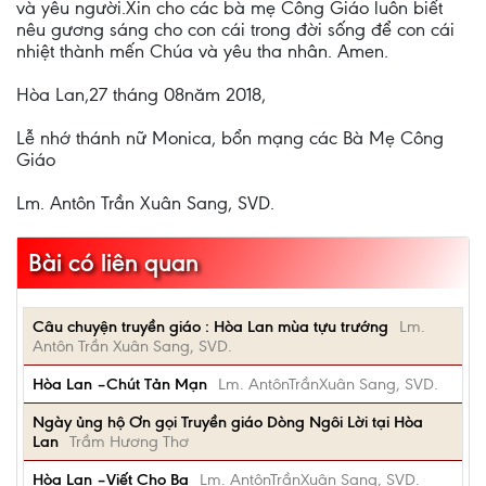
và yêu người.Xin cho các bà mẹ Công Giáo luôn biết
nêu gương sáng cho con cái trong đời sống để con cái
nhiệt thành mến Chúa và yêu tha nhân. Amen.
Hòa Lan,27 tháng 08năm 2018,
Lễ nhớ thánh nữ Monica, bổn mạng các Bà Mẹ Công
Giáo
Lm. Antôn Trần Xuân Sang, SVD.
Bài có liên quan
Câu chuyện truyền giáo : Hòa Lan mùa tựu trướng
Lm.
Antôn Trần Xuân Sang, SVD.
Hòa Lan –Chút Tản Mạn
Lm. AntônTrầnXuân Sang, SVD.
Ngày ủng hộ Ơn gọi Truyền giáo Dòng Ngôi Lời tại Hòa
Lan
Trầm Hương Thơ
Hòa Lan –Viết Cho Ba
Lm. AntônTrầnXuân Sang, SVD.