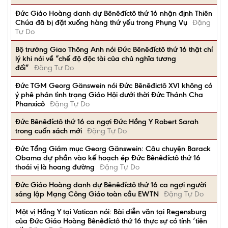
Đức Giáo Hoàng danh dự Bênêđíctô thứ 16 nhận định Thiên
Chúa đã bị đặt xuống hàng thứ yếu trong Phụng Vụ
Đặng
Tự Do
Bộ trưởng Giao Thông Anh nói Đức Bênêđíctô thứ 16 thật chí
lý khi nói về “chế độ độc tài của chủ nghĩa tương
đối”
Đặng Tự Do
Ðức TGM Georg Gänswein nói Đức Bênêđictô XVI không có
ý phê phán tình trạng Giáo Hội dưới thời Đức Thánh Cha
Phanxicô
Đặng Tự Do
Đức Bênêđíctô thứ 16 ca ngợi Đức Hồng Y Robert Sarah
trong cuốn sách mới
Đặng Tự Do
Đức Tổng Giám mục Georg Gänswein: Câu chuyện Barack
Obama dự phần vào kế hoạch ép Đức Bênêđíctô thứ 16
thoái vị là hoang đường
Đặng Tự Do
Đức Giáo Hoàng danh dự Bênêđíctô thứ 16 ca ngợi người
sáng lập Mạng Công Giáo toàn cầu EWTN
Đặng Tự Do
Một vị Hồng Y tại Vatican nói: Bài diễn văn tại Regensburg
của Đức Giáo Hoàng Bênêđíctô thứ 16 thực sự có tính ‘tiên