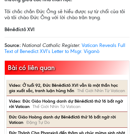
Tôi chắc chắn Đức Ông sẽ hiểu được sự từ chối của tôi
và tôi chào Đức Ông với lời chào trân trọng.
Bênêđíctô XVI
Source:
National Catholic Register
:
Vatican Reveals Full
Text of Benedict XVI’s Letter to Msgr. Viganò
Bài có liên quan
Video: Ở tuổi 92, Đức Bênêđíctô XVI vẫn là một thần học
gia xuất sắc, tranh luận hùng hồn
Thế Giới Nhìn Từ Vatican
Video: Đức Giáo Hoàng danh dự Bênêđíctô thứ 16 bất ngờ
rời Vatican
Thế Giới Nhìn Từ Vatican
Đức Giáo Hoàng danh dự Bênêđíctô thứ 16 bất ngờ rời
Vatican
Đặng Tự Do
Đức Thánh Cha Phanxicô đến thăm và chúc mừng sinh nhật