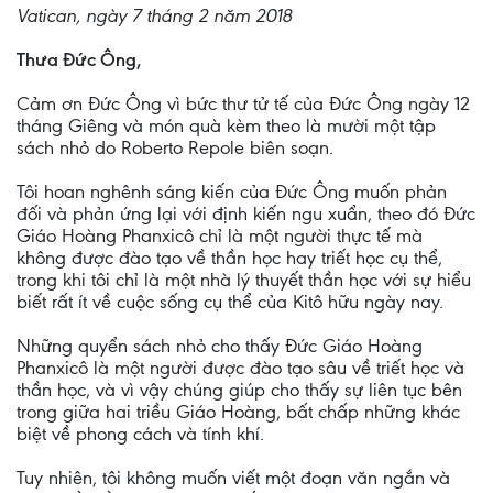
Vatican, ngày 7 tháng 2 năm 2018
Thưa Đức Ông,
Cảm ơn Đức Ông vì bức thư tử tế của Đức Ông ngày 12
tháng Giêng và món quà kèm theo là mười một tập
sách nhỏ do Roberto Repole biên soạn.
Tôi hoan nghênh sáng kiến của Đức Ông muốn phản
đối và phản ứng lại với định kiến ngu xuẩn, theo đó Đức
Giáo Hoàng Phanxicô chỉ là một người thực tế mà
không được đào tạo về thần học hay triết học cụ thể,
trong khi tôi chỉ là một nhà lý thuyết thần học với sự hiểu
biết rất ít về cuộc sống cụ thể của Kitô hữu ngày nay.
Những quyển sách nhỏ cho thấy Đức Giáo Hoàng
Phanxicô là một người được đào tạo sâu về triết học và
thần học, và vì vậy chúng giúp cho thấy sự liên tục bên
trong giữa hai triều Giáo Hoàng, bất chấp những khác
biệt về phong cách và tính khí.
Tuy nhiên, tôi không muốn viết một đoạn văn ngắn và