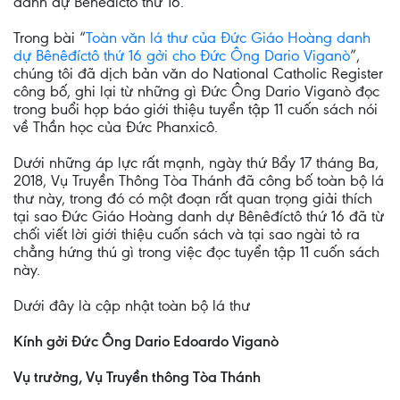
danh dự Bênêđíctô thứ 16.
Trong bài “
Toàn văn lá thư của Đức Giáo Hoàng danh
dự Bênêđíctô thứ 16 gởi cho Đức Ông Dario Viganò
”,
chúng tôi đã dịch bản văn do National Catholic Register
công bố, ghi lại từ những gì Đức Ông Dario Viganò đọc
trong buổi họp báo giới thiệu tuyển tập 11 cuốn sách nói
về Thần học của Đức Phanxicô.
Dưới những áp lực rất mạnh, ngày thứ Bẩy 17 tháng Ba,
2018, Vụ Truyền Thông Tòa Thánh đã công bố toàn bộ lá
thư này, trong đó có một đoạn rất quan trọng giải thích
tại sao Đức Giáo Hoàng danh dự Bênêđíctô thứ 16 đã từ
chối viết lời giới thiệu cuốn sách và tại sao ngài tỏ ra
chẳng hứng thú gì trong việc đọc tuyển tập 11 cuốn sách
này.
Dưới đây là cập nhật toàn bộ lá thư
Kính gởi Đức Ông Dario Edoardo Viganò
Vụ trưởng, Vụ Truyền thông Tòa Thánh