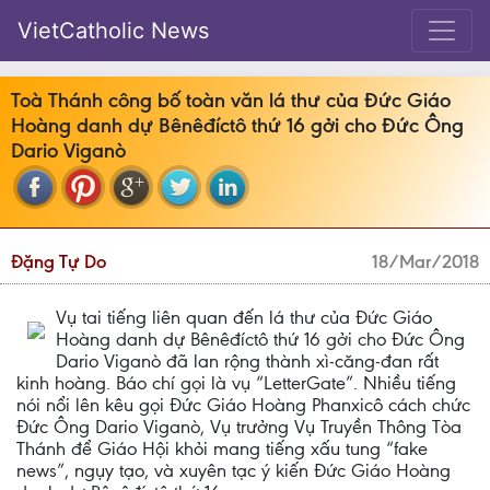
VietCatholic News
Toà Thánh công bố toàn văn lá thư của Đức Giáo
Hoàng danh dự Bênêđíctô thứ 16 gởi cho Đức Ông
Dario Viganò
Đặng Tự Do
18/Mar/2018
Vụ tai tiếng liên quan đến lá thư của Đức Giáo
Hoàng danh dự Bênêđíctô thứ 16 gởi cho Đức Ông
Dario Viganò đã lan rộng thành xì-căng-đan rất
kinh hoàng. Báo chí gọi là vụ “LetterGate”. Nhiều tiếng
nói nổi lên kêu gọi Đức Giáo Hoàng Phanxicô cách chức
Đức Ông Dario Viganò, Vụ trưởng Vụ Truyền Thông Tòa
Thánh để Giáo Hội khỏi mang tiếng xấu tung “fake
news”, ngụy tạo, và xuyên tạc ý kiến Đức Giáo Hoàng