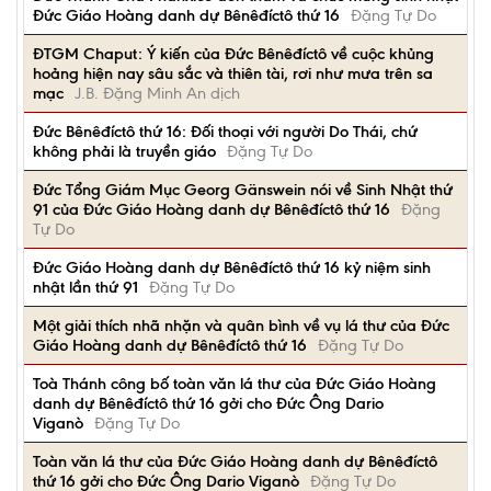
Đức Giáo Hoàng danh dự Bênêđíctô thứ 16
Đặng Tự Do
ĐTGM Chaput: Ý kiến của Đức Bênêđíctô về cuộc khủng
hoảng hiện nay sâu sắc và thiên tài, rơi như mưa trên sa
mạc
J.B. Đặng Minh An dịch
Đức Bênêđíctô thứ 16: Đối thoại với người Do Thái, chứ
không phải là truyền giáo
Đặng Tự Do
Đức Tổng Giám Mục Georg Gänswein nói về Sinh Nhật thứ
91 của Đức Giáo Hoàng danh dự Bênêđíctô thứ 16
Đặng
Tự Do
Đức Giáo Hoàng danh dự Bênêđíctô thứ 16 kỷ niệm sinh
nhật lần thứ 91
Đặng Tự Do
Một giải thích nhã nhặn và quân bình về vụ lá thư của Đức
Giáo Hoàng danh dự Bênêđíctô thứ 16
Đặng Tự Do
Toà Thánh công bố toàn văn lá thư của Đức Giáo Hoàng
danh dự Bênêđíctô thứ 16 gởi cho Đức Ông Dario
Viganò
Đặng Tự Do
Toàn văn lá thư của Đức Giáo Hoàng danh dự Bênêđíctô
thứ 16 gởi cho Đức Ông Dario Viganò
Đặng Tự Do