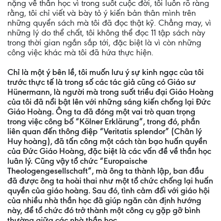
nặng về thần học vì trong suốt cuộc đời, tôi luôn rõ ràng
rằng, tôi chỉ viết và bày tỏ ý kiến bản thân mình trên
những quyển sách mà tôi đã đọc thật kỹ. Chẳng may, vì
những lý do thể chất, tôi không thể đọc 11 tập sách này
trong thời gian ngắn sắp tới, đặc biệt là vì còn những
công việc khác mà tôi đã hứa thực hiện.
Chỉ là một ý bên lề, tôi muốn lưu ý sự kinh ngạc của tôi
trước thực tế là trong số các tác giả cũng có Giáo sư
Hünermann, là người mà trong suốt triều đại Giáo Hoàng
của tôi đã nổi bật lên với những sáng kiến chống lại Đức
Giáo Hoàng. Ông ta đã đóng một vai trò quan trọng
trong việc công bố “Kölner Erklärung”, trong đó, phần
liên quan đến thông điệp “Veritatis splendor” (Chân lý
Huy hoàng), đã tấn công một cách tàn bạo huấn quyền
của Đức Giáo Hoàng, đặc biệt là các vấn đề về thần học
luân lý. Cũng vậy tổ chức “Europaische
Theologengesellschaft”, mà ông ta thành lập, ban đầu
đã được ông ta hoài thai như một tổ chức chống lại huấn
quyền của giáo hoàng. Sau đó, tình cảm đối với giáo hội
của nhiều nhà thần học đã giúp ngăn cản định hướng
này, để tổ chức đó trở thành một công cụ gặp gỡ bình
thường giữa các nhà thần học.