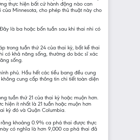
ơng thực hiện bất cứ hành động nào can
 của Minnesota, cho phép thủ thuật này cho
 Đây là ba hoặc bốn tuần sau khi thai nhi có
trong tuần thứ 24 của thai kỳ, bất kể thai
hi có khả năng sống, thường do bác sĩ xác
năng sống.
hính phủ. Hầu hết các tiểu bang đều cung
hông cung cấp thông tin chi tiết toàn diện
ong tuần thứ 21 của thai kỳ hoặc muộn hơn.
 hiện ít nhất là 21 tuần hoặc muộn hơn
thai kỳ đó và Quận Columbia.
o rằng khoảng 0.9% ca phá thai được thực
u này có nghĩa là hơn 9,000 ca phá thai đã