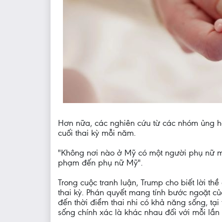
Hơn nữa, các nghiên cứu từ các nhóm ủng hộ
cuối thai kỳ mỗi năm.
"Không nơi nào ở Mỹ có một người phụ nữ ma
phạm đến phụ nữ Mỹ".
Trong cuộc tranh luận, Trump cho biết lời th
thai kỳ. Phán quyết mang tính bước ngoặt củ
đến thời điểm thai nhi có khả năng sống, tại
sống chính xác là khác nhau đối với mỗi lần