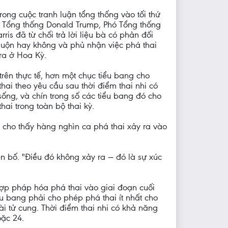
trong cuộc tranh luận tổng thống vào tối thứ
 Tổng thống Donald Trump, Phó Tổng thống
ris đã từ chối trả lời liệu bà có phản đối
uộn hay không và phủ nhận việc phá thai
ra ở Hoa Kỳ.
 trên thực tế, hơn một chục tiểu bang cho
hai theo yêu cầu sau thời điểm thai nhi có
ống, và chín trong số các tiểu bang đó cho
hai trong toàn bộ thai kỳ.
cho thấy hàng nghìn ca phá thai xảy ra vào
n bố. "Điều đó không xảy ra — đó là sự xúc
 hợp pháp hóa phá thai vào giai đoạn cuối
u bang phải cho phép phá thai ít nhất cho
ài tử cung. Thời điểm thai nhi có khả năng
oặc 24.