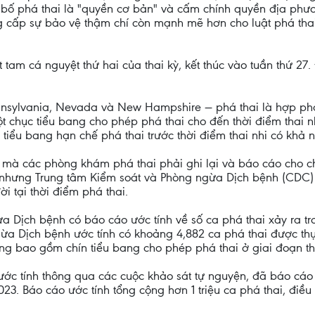
 bố phá thai là "quyền cơ bản" và cấm chính quyền địa phư
 cấp sự bảo vệ thậm chí còn mạnh mẽ hơn cho luật phá thai
 tam cá nguyệt thứ hai của thai kỳ, kết thúc vào tuần thứ 27.
nsylvania, Nevada và New Hampshire — phá thai là hợp pháp 
 chục tiểu bang cho phép phá thai cho đến thời điểm thai n
0 tiểu bang hạn chế phá thai trước thời điểm thai nhi có khả 
u mà các phòng khám phá thai phải ghi lại và báo cáo cho c
 nhưng Trung tâm Kiểm soát và Phòng ngừa Dịch bệnh (CDC) k
ời tại thời điểm phá thai.
a Dịch bệnh có báo cáo ước tính về số ca phá thai xảy ra tr
a Dịch bệnh ước tính có khoảng 4,882 ca phá thai được thực
hông bao gồm chín tiểu bang cho phép phá thai ở giai đoạn 
ước tính thông qua các cuộc khảo sát tự nguyện, đã báo cá
23. Báo cáo ước tính tổng cộng hơn 1 triệu ca phá thai, điề