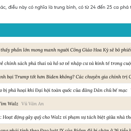
c, điều này có nghĩa là trung bình, có từ 24 đến 25 ca phá 
thấy phần lớn mong manh người Công Giáo Hoa Kỳ sẽ bỏ phiế
ề chính sách phá thai và hồ sơ về nhập cư và kinh tế trong cuộ
ánh bại Trump tốt hơn Biden không? Các chuyên gia chính trị
o bị phá hoại khi Đại hội toàn quốc của đảng Dân chủ bế mạc
Tim Walz
Vũ Văn An
 Hoạt động gây quỹ cho Walz vi phạm sự tách biệt giữa nhà th
ạng phái tính theo Đạo luật IX của Biden đã bị chặn ở 26 tiểu 