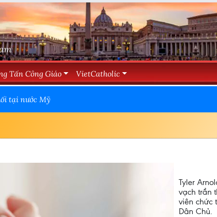
Nam
ng Tấn Công Giáo
VietCatholic
uối tại nước Mỹ
Tyler Arno
vạch trần 
viên chức 
Dân Chủ.