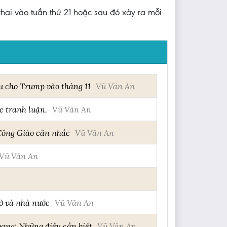
thai vào tuần thứ 21 hoặc sau đó xảy ra mỗi
u cho Trump vào tháng 11
Vũ Văn An
c tranh luận.
Vũ Văn An
 Công Giáo cân nhắc
Vũ Văn An
Vũ Văn An
ờ và nhà nước
Vũ Văn An
bang: Những điều cần biết
Vũ Văn An