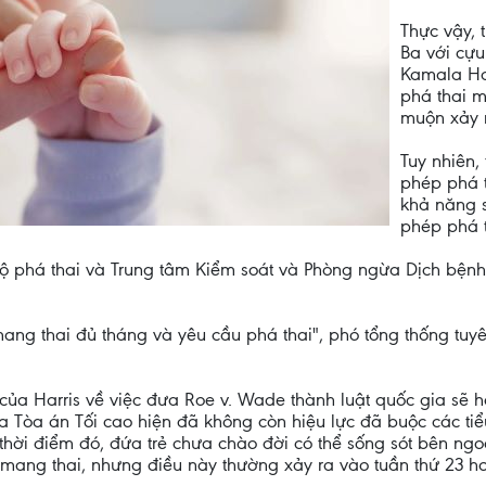
Thực vậy, 
Ba với cựu
Kamala Har
phá thai m
muộn xảy 
Tuy nhiên,
phép phá t
khả năng s
phép phá t
 phá thai và Trung tâm Kiểm soát và Phòng ngừa Dịch bệnh 
ng thai đủ tháng và yêu cầu phá thai", phó tổng thống tuyê
ề của Harris về việc đưa Roe v. Wade thành luật quốc gia sẽ
a Tòa án Tối cao hiện đã không còn hiệu lực đã buộc các tiể
 thời điểm đó, đứa trẻ chưa chào đời có thể sống sót bên ngo
 mang thai, nhưng điều này thường xảy ra vào tuần thứ 23 h