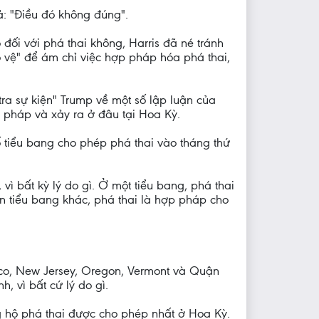
rả: "Điều đó không đúng".
đối với phá thai không, Harris đã né tránh
o vệ" để ám chỉ việc hợp pháp hóa phá thai,
ra sự kiện" Trump về một số lập luận của
 pháp và xảy ra ở đâu tại Hoa Kỳ.
 tiểu bang cho phép phá thai vào tháng thứ
vì bất kỳ lý do gì. Ở một tiểu bang, phá thai
ốn tiểu bang khác, phá thai là hợp pháp cho
ico, New Jersey, Oregon, Vermont và Quận
, vì bất cứ lý do gì.
g hộ phá thai được cho phép nhất ở Hoa Kỳ.