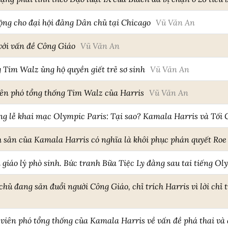
ng cho đại hội đảng Dân chủ tại Chicago
Vũ Văn An
với vấn đề Công Giáo
Vũ Văn An
 Tim Walz ủng hộ quyền giết trẻ sơ sinh
Vũ Văn An
viên phó tổng thống Tim Walz của Harris
Vũ Văn An
ong lễ khai mạc Olympic Paris: Tại sao? Kamala Harris và Tối
nh sản của Kamala Harris có nghĩa là khôi phục phán quyết Roe
iáo lý phò sinh. Bức tranh Bữa Tiệc Ly đằng sau tai tiếng Ol
 đang săn đuổi người Công Giáo, chỉ trích Harris vì lời chỉ tr
iên phó tổng thống của Kamala Harris về vấn đề phá thai và 