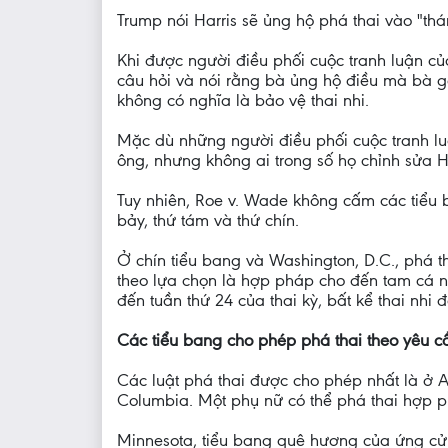
Trump nói Harris sẽ ủng hộ phá thai vào "thá
Khi được người điều phối cuộc tranh luận củ
câu hỏi và nói rằng bà ủng hộ điều mà bà gọ
không có nghĩa là bảo vệ thai nhi.
Mặc dù những người điều phối cuộc tranh lu
ông, nhưng không ai trong số họ chỉnh sửa 
Tuy nhiên, Roe v. Wade không cấm các tiểu 
bảy, thứ tám và thứ chín.
Ở chín tiểu bang và Washington, D.C., phá tha
theo lựa chọn là hợp pháp cho đến tam cá ng
đến tuần thứ 24 của thai kỳ, bất kể thai nh
Các tiểu bang cho phép phá thai theo yêu cầ
Các luật phá thai được cho phép nhất là ở 
Columbia. Một phụ nữ có thể phá thai hợp phá
Minnesota, tiểu bang quê hương của ứng cử 