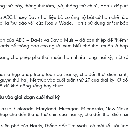
ng thứ bảy, tháng thứ tám, [và] tháng thứ chín", Harris đáp t
a ABC Linsey Davis hỏi liệu bà có ủng hộ bất cứ hạn chế nào 
i là "sự bảo vệ" của Roe v. Wade. Harris sử dụng từ "sự bả
ận của ABC — Davis và David Muir — đã can thiệp để "kiểm t
Harris để thông báo cho người xem biết phá thai muộn là hợp
bang cho phép phá thai muộn hơn nhiều trong thai kỳ, một số
i là hợp pháp trong toàn bộ thai kỳ, cho đến thời điểm sinh, 
uyệt thứ hai, kết thúc vào cuối tuần thứ 27 của thai kỳ. Ở b
i đã đủ khả năng sống hay chưa.
u vào giai đoạn cuối thai kỳ
Alaska, Colorado, Maryland, Michigan, Minnesota, New Mex
p cho đến tháng thứ chín của thai kỳ, cho đến thời điểm sinh
viên phó của Harris, Thống đốc Tim Walz, có một số luật ủn