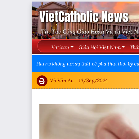
VietCatholic News
Tin Tức Công Giáo Hoàn Vũ và Việt 
Vatican
Giáo Hội Việt Nam
Thô
Harris không nói sự thật về phá thai thời kỳ c
Vũ Văn An
13/Sep/2024