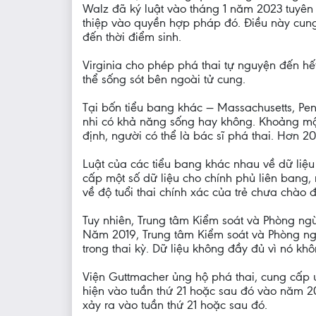
Walz đã ký luật vào tháng 1 năm 2023 tuyên
thiệp vào quyền hợp pháp đó. Điều này cung
đến thời điểm sinh.
Virginia cho phép phá thai tự nguyện đến hết
thể sống sót bên ngoài tử cung.
Tại bốn tiểu bang khác — Massachusetts, Pen
nhi có khả năng sống hay không. Khoảng một
định, người có thể là bác sĩ phá thai. Hơn 2
Luật của các tiểu bang khác nhau về dữ liệ
cấp một số dữ liệu cho chính phủ liên bang,
về độ tuổi thai chính xác của trẻ chưa chào đ
Tuy nhiên, Trung tâm Kiểm soát và Phòng ngừ
Năm 2019, Trung tâm Kiểm soát và Phòng ngừ
trong thai kỳ. Dữ liệu không đầy đủ vì nó k
Viện Guttmacher ủng hộ phá thai, cung cấp 
hiện vào tuần thứ 21 hoặc sau đó vào năm 20
xảy ra vào tuần thứ 21 hoặc sau đó.