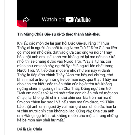
Tin Mừng Chúa Giê-su Ki-tô theo thánh Mát-thêu.
Khi ấy, các môn đệ lại gần hỏi Đức Giê-su rằng : “Thưa
Thầy, ai là người lớn nhất trong Nước Trời?” Đức Giê-su liền
gọi một em nhỏ đến, đặt vào giữa các ông và nói : “Thầy
bảo thật anh em : nếu anh em không trở lại mà nên như trẻ
nhỏ, thì sẽ chẳng được vào Nước Trời. “Vậy ai tự hạ, coi
mình như em nhỏ này, người ấy sẽ là người lớn nhất trong
Nước Trời. “Ai tiếp đón một em nhỏ như em này vì danh
Thầy, là tiếp đón chính Thầy. “Anh em hãy coi chừng, chớ
khinh một ai trong những kẻ bé mọn này; quả thật, Thầy nói
cho anh em biết : các thiên thần của họ ở trên trời không
ngừng chiêm ngưỡng nhan Cha Thầy, Đấng ngự trên trời.
“Anh em nghĩ sao? Ai có một trăm con chiên mà có một con
đi lạc, lại không để chín mươi chín con kia trên núi mà đi
tìm con chiên lạc sao? Và nếu may mà tìm được, thì Thầy
bảo thật anh em, người ấy vui mừng vì con chiên đó, hơn là
vì chín mươi chín con không bị lạc. Cũng vậy, Cha của anh
em, Đấng ngự trên trời, không muốn cho một ai trong những
kẻ bé mọn này phải hư mất.”
Đó là Lời Chúa