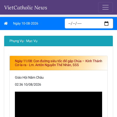
VietCatholic News
Ngày 10-08-2026
Phụng Vụ - Mục Vụ
Ngày 11/08: Con đường siêu tốc để gặp Chúa – Kính Thánh
Cơ-la-ra - Lm. Antôn Nguyễn Thế Nhân, SSS
Giáo Hội Năm Châu
02:36 10/08/2026