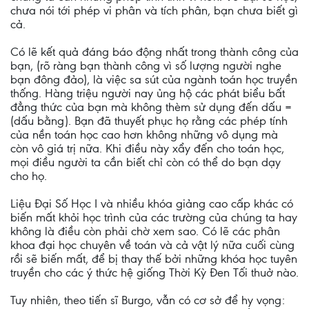
chưa nói tới phép vi phân và tích phân, bạn chưa biết gì
cả.
Có lẽ kết quả đáng báo động nhất trong thành công của
bạn, (rõ ràng bạn thành công vì số lượng người nghe
bạn đông đảo), là việc sa sút của ngành toán học truyền
thống. Hàng triệu người nay ủng hộ các phát biểu bất
đẳng thức của bạn mà không thèm sử dụng đến dấu =
(dấu bằng). Bạn đã thuyết phục họ rằng các phép tính
của nền toán học cao hơn không những vô dụng mà
còn vô giá trị nữa. Khi điều này xẩy đến cho toán học,
mọi điều người ta cần biết chỉ còn có thể do bạn dạy
cho họ.
Liệu Đại Số Học I và nhiều khóa giảng cao cấp khác có
biến mất khỏi học trình của các trường của chúng ta hay
không là điều còn phải chờ xem sao. Có lẽ các phân
khoa đại học chuyên về toán và cả vật lý nữa cuối cùng
rồi sẽ biến mất, để bị thay thế bởi những khóa học tuyên
truyền cho các ý thức hệ giống Thời Kỳ Đen Tối thuở nào.
Tuy nhiên, theo tiến sĩ Burgo, vẫn có cơ sở để hy vọng: