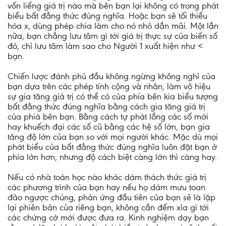
vốn liếng giá trị nào mà bên bạn lại không có trong phát
biểu bất đẳng thức đúng nghĩa. Hoặc bạn sẽ tối thiểu
hóa x, dùng phép chia làm cho nó nhỏ dần mãi. Một lần
nữa, bạn chẳng lưu tâm gì tới giá trị thực sự của biến số
đó, chỉ lưu tâm làm sao cho Người 1 xuất hiện như <
bạn.
Chiến lược đánh phủ đầu không ngừng không nghỉ của
bạn dựa trên các phép tính cộng và nhân, làm vô hiệu
sự gia tăng giá trị có thể có của phía bên kia biểu tượng
bất đẳng thức đúng nghĩa bằng cách gia tăng giá trị
của phiá bên bạn. Bằng cách tự phát lồng các số mới
hay khuếch đại các số cũ bằng các hệ số lớn, bạn gia
tăng độ lớn của bạn so với mọi người khác. Mặc dù mọi
phát biểu của bất đẳng thức đúng nghĩa luôn đặt bạn ở
phía lớn hơn, nhưng độ cách biệt càng lớn thì càng hay.
Nếu có nhà toán học nào khác dám thách thức giá trị
các phương trình của bạn hay nếu họ dám mưu toan
đảo ngược chúng, phản ứng đầu tiên của bạn sẽ là lặp
lại phiên bản của riêng bạn, không cần đếm xỉa gì tới
các chứng cớ mới được đưa ra. Kinh nghiệm dạy bạn