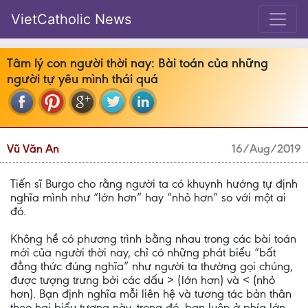
VietCatholic News
Tâm lý con người thời nay: Bài toán của những
người tự yêu mình thái quá
Vũ Văn An
16/Aug/2019
Tiến sĩ Burgo cho rằng người ta có khuynh hướng tự định
nghĩa mình như “lớn hơn” hay “nhỏ hơn” so với một ai
đó.
Không hề có phương trình bằng nhau trong các bài toán
mới của người thời nay, chỉ có những phát biểu “bất
đẳng thức đúng nghĩa” như người ta thường gọi chúng,
được tượng trưng bởi các dấu > (lớn hơn) và < (nhỏ
hơn). Bạn định nghĩa mỗi liên hệ và tương tác bản thân
theo hai biểu tượng này, trong đó, bạn luôn ở phía lớn