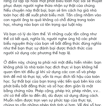
rằng cứ lặp lại hoài một phát biểu toán học sai sẽ thuyết
phục được người nghe thừa nhận sự thật của chúng.
Nếu chuyện này thất bại, bạn sẽ tìm cách hạ giá nhà
toán học đã đề xuất phát biểu mới. Tấn công nhằm vào
con người ông ta quả không có chỗ đứng trong toán
học, nhưng nào bạn có tôn trọng qui luật này.
Và bạn có lý do làm thế. Vì những cuộc tấn công như
thế có kết quả, nghĩa là, người nghe ủng hộ các phát
biểu nguyên thủy của bạn về bất đẳng thức đúng nghĩa
như thể bạn thực sự đánh bại được thách thức của
người sử dụng các phương thế hợp lệ.
Ở điểm này, chúng ta phải nói một điều hiển nhiên: bạn
không phải là nhà toán học đích thực vì bạn không hề
quan tâm tới điều gì khi sử dụng các con số và phép
tính để mô tả thực tại, vốn là mục đích tối hậu của toán
học. Sự thất bại của bạn trong việc tiến quá bên kia các
phát biểu bất đẳng thức và số học đơn giản là một
bằng chứng nữa. Phép cộng, phép trừ, phép nhân, v.v...
chỉ có thể dẫn ta đến đó, dù được sử dụng đúng cách.
Muốn nắm được trọn vẹn sự phức tạp của thực tại,
chúng ta cần những phép tính tinh vi hơn. Về đại số học,