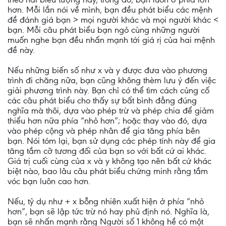
hơn. Mỗi lần nói về mình, bạn đều phát biểu các mệnh
đề đánh giá bạn > mọi người khác và mọi người khác <
bạn. Mỗi câu phát biểu bạn ngỏ cùng những người
muốn nghe bạn đều nhấn mạnh tới giá rị của hai mệnh
đề này.
Nếu những biến số như x và y được đưa vào phương
trình đi chăng nữa, bạn cũng không thèm lưu ý đến việc
giải phương trình này. Bạn chỉ có thể tìm cách củng cố
các câu phát biểu cho thấy sự bất bình đẳng đúng
nghĩa mà thôi, dựa vào phép trừ và phép chia để giảm
thiểu hơn nữa phía “nhỏ hơn”; hoặc thay vào đó, dựa
vào phép cộng và phép nhân để gia tăng phía bên
bạn. Nói tóm lại, bạn sử dụng các phép tính này để gia
tăng tầm cỡ tương đối của bạn so với bất cứ ai khác.
Giá trị cuối cùng của x và y không tạo nên bất cứ khác
biệt nào, bao lâu câu phát biểu chứng minh rằng tầm
vóc bạn luôn cao hơn.
Nếu, tỷ dụ như + x bỗng nhiên xuất hiện ở phía “nhỏ
hơn”, bạn sẽ lập tức trừ nó hay phủ định nó. Nghĩa là,
bạn sẽ nhấn mạnh rằng Người số 1 không hề có một