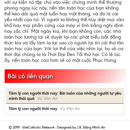
với sự kiện nó tập chú vào việc chứng minh thế thượng
phong ngay lúc này, nền tân toán học của bạn không
thể kéo dài quá một tuần hay một tháng, và đó là cái
yếu nhất của nó. Vì người ta không thể hủy diệt mọi văn
khố hay mọi phần cứng của máy vi tính bằng nghị định
hay sắc chỉ. Một ngày kia, khi bạn không còn, các nhà
toán học tương lai sẽ duyệt lại các phát biểu bất đẳng
thức kia và lấy làm lạ tại sao có người lại tin cái thứ tân
toán học của bạn. Với lợi thế của việc nhìn lại, họ sẽ coi
thời đại chúng ta là Thời Đại Đen Tối thứ hai. Có lẽ lúc
ấy, nền toán học cao hơn sẽ có một cuộc Phục Hưng.
Bài có liên quan
Tâm lý con người thời nay: Bài toán của những người tự yêu
mình thái quá
Vũ Văn An
Tâm lý con người thời nay
Vũ Văn An
© 2019 - VietCatholic Network - Designed by J.B. Đặng Minh An