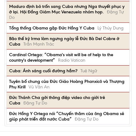
Maduro định bỏ trốn sang Cuba nhưng Nga thuyết phục y
ở lại. Hội Đồng Giám Mục Venezuela nhóm họp.
Đặng Tự
Do
Tổng thống Obama gặp Đức Hồng Y Cuba
Lý Thúy Dung
Bão thế kỷ Irma làm ngưng ngày lễ Đức Bà Del Cobre ở
Cuba
Trần Mạnh Trác
Cardinal Ortega: “Obama's visit will be of help to the
country's development”
Radio Vatican
Cuba: Ánh sáng cuối đường hầm?
Tuệ Ngữ
Tuyên bố chung của Đức Giáo Hoàng Phanxicô và Thượng
Phụ Kirill
Vũ Văn An
Đức Thánh Cha gởi thông điệp video cho giới trẻ
Cuba
Đặng Tự Do
Đức Hồng Y Ortega nói “Chuyến thăm của ông Obama sẽ
giúp phát triển đất nước Cuba”
Đặng Tự Do