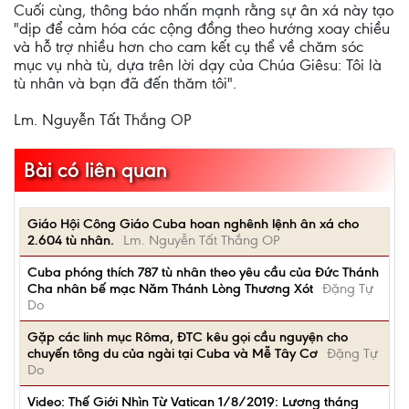
Cuối cùng, thông báo nhấn mạnh rằng sự ân xá này tạo
"dịp để cảm hóa các cộng đồng theo hướng xoay chiều
và hỗ trợ nhiều hơn cho cam kết cụ thể về chăm sóc
mục vụ nhà tù, dựa trên lời dạy của Chúa Giêsu: Tôi là
tù nhân và bạn đã đến thăm tôi".
Lm. Nguyễn Tất Thắng OP
Bài có liên quan
Giáo Hội Công Giáo Cuba hoan nghênh lệnh ân xá cho
2.604 tù nhân.
Lm. Nguyễn Tất Thắng OP
Cuba phóng thích 787 tù nhân theo yêu cầu của Đức Thánh
Cha nhân bế mạc Năm Thánh Lòng Thương Xót
Đặng Tự
Do
Gặp các linh mục Rôma, ĐTC kêu gọi cầu nguyện cho
chuyến tông du của ngài tại Cuba và Mễ Tây Cơ
Đặng Tự
Do
Video: Thế Giới Nhìn Từ Vatican 1/8/2019: Lương tháng