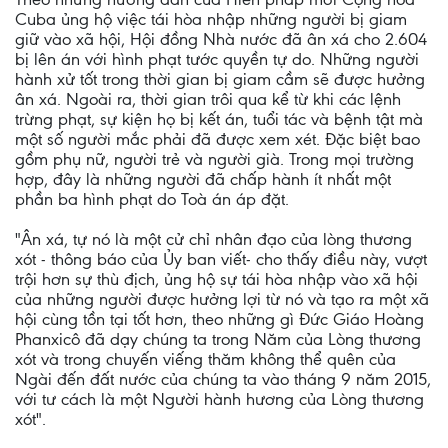
Cuba ủng hộ việc tái hòa nhập những người bị giam
giữ vào xã hội, Hội đồng Nhà nước đã ân xá cho 2.604
bị lên án với hình phạt tước quyền tự do. Những người
hành xử tốt trong thời gian bị giam cầm sẽ được hưởng
ân xá. Ngoài ra, thời gian trôi qua kể từ khi các lệnh
trừng phạt, sự kiện họ bị kết án, tuổi tác và bệnh tật mà
một số người mắc phải đã được xem xét. Đặc biệt bao
gồm phụ nữ, người trẻ và người già. Trong mọi trường
hợp, đây là những người đã chấp hành ít nhất một
phần ba hình phạt do Toà án áp đặt.
"Ân xá, tự nó là một cử chỉ nhân đạo của lòng thương
xót - thông báo của Ủy ban viết- cho thấy điều này, vượt
trội hơn sự thù địch, ủng hộ sự tái hòa nhập vào xã hội
của những người được hưởng lợi từ nó và tạo ra một xã
hội cùng tồn tại tốt hơn, theo những gì Đức Giáo Hoàng
Phanxicô đã dạy chúng ta trong Năm của Lòng thương
xót và trong chuyến viếng thăm không thể quên của
Ngài đến đất nước của chúng ta vào tháng 9 năm 2015,
với tư cách là một Người hành hương của Lòng thương
xót".