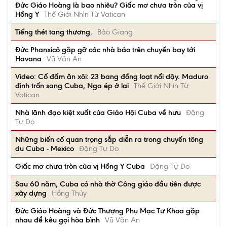
Đức Giáo Hoàng là bao nhiêu? Giấc mơ chưa tròn của vị
Hồng Y
Thế Giới Nhìn Từ Vatican
Tiếng thét tang thương.
Bảo Giang
Đức Phanxicô gặp gỡ các nhà báo trên chuyến bay tới
Havana
Vũ Văn An
Video: Cố đấm ăn xôi: 23 bang đồng loạt nổi dậy. Maduro
định trốn sang Cuba, Nga ép ở lại
Thế Giới Nhìn Từ
Vatican
Nhà lãnh đạo kiệt xuất của Giáo Hội Cuba về hưu
Đặng
Tự Do
Những biến cố quan trọng sắp diễn ra trong chuyến tông
du Cuba - Mexico
Đặng Tự Do
Giấc mơ chưa tròn của vị Hồng Y Cuba
Đặng Tự Do
Sau 60 năm, Cuba có nhà thờ Công giáo đầu tiên được
xây dựng
Hồng Thủy
Đức Giáo Hoàng và Đức Thượng Phụ Mạc Tư Khoa gặp
nhau để kêu gọi hòa bình
Vũ Văn An