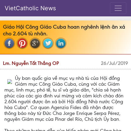
VietCatholic News
Giáo Hội Công Giáo Cuba hoan nghênh lệnh ân xá
cho 2.604 tù nhân.
Lm. Nguyễn Tất Thắng OP
26/Jul/2019
Ủy ban quốc gia về mục vụ nhà tù của Hội đồng
Giám mục Công Giáo Cuba, cùng với các Giám
mục, linh mục, phó tế, tu sĩ và giáo dân, "chia sẻ hạnh
phúc của các gia đình vui mừng và cảm kích chào đón
2.604 người được ân xá bởi Hội đồng Nhà nước Cộng
hòa Cuba". Cơ quan Agenzia Fides đã nhận được
thông báo này từ Đức Cha Jorge Enrique Serpa Pérez,
nguyên Giám mục của Pinar del Río, Chủ tịch Ủy ban.
Theo những hướng dẫn của Hiến pháp mới Cộng hòa