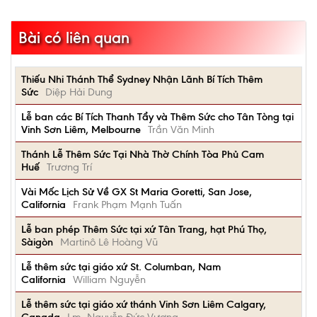
Bài có liên quan
Thiếu Nhi Thánh Thể Sydney Nhận Lãnh Bí Tích Thêm
Sức
Diệp Hải Dung
Lễ ban các Bí Tích Thanh Tẩy và Thêm Sức cho Tân Tòng tại
Vinh Sơn Liêm, Melbourne
Trần Văn Minh
Thánh Lễ Thêm Sức Tại Nhà Thờ Chính Tòa Phủ Cam
Huế
Trương Trí
Vài Mốc Lịch Sử Về GX St Maria Goretti, San Jose,
California
Frank Phạm Mạnh Tuấn
Lễ ban phép Thêm Sức tại xứ Tân Trang, hạt Phú Thọ,
Sàigòn
Martinô Lê Hoàng Vũ
Lễ thêm sức tại giáo xứ St. Columban, Nam
California
William Nguyễn
Lễ thêm sức tại giáo xứ thánh Vinh Sơn Liêm Calgary,