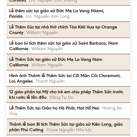
Canada
Lm. Nguyễn Đức Vượng
Lễ thêm sức tại giáo xứ Đức Mẹ La Vang Miami,
Florida
Lm. Nguyễn Kim Long
Lễ Thêm Súc tại nhà thờ chính Tòa Kitô Vua tại Orange
County
William Nguyễn
Lễ ban bí tích thêm sức tại giáo xứ Saint Barbara, Nam
California
William Nguyễn
Lễ Thêm Sức tại giáo xứ Đức Mẹ La Vang Nam
California
William Nguyễn
Hình ảnh Thánh lễ Thêm Sức tại CĐ Mân Côi Claremont,
Los Angeles
Thanh Nguyên
12 giáo phận tại Mỹ cho trẻ em chịu phép Thêm Sức trước
khi rước lễ lần đầu
Đặng Tự Do
Lễ Thêm Sức tại Giáo họ Hà Phát, Hạt Hố Nai
Hoàng Bá
Qúy
Thánh lễ ban Bí tích Thêm Sức tại giáo xứ Kiên Long, giáo
phận Phú Cường
Giuse Nguyễn Hữu Lộc