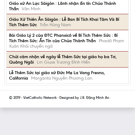
Giáo xứ An Lạc Sàigòn : Lãnh nhận ấn tín Chúa Thánh
Thần
Văn Minh
Giáo Xứ Thiên Ân Sàigòn : Lễ Ban Bí Tích Khai Tâm Và Bí
Tích Thêm Sức
Trần Hùng Nam
Bài Giáo Lý 2 của ĐTC Phanxicô về Bí Tich Thêm Sức : Bí
Tích Thêm Sức: Ấn Tín của Chúa Thánh Thần
Phaolô Phạm
Xuân Khôi chuyển ngữ
Chút cảm nhận về ngày lễ Thêm Sức tại giáo họ ba Tơ,
Quảng Ngãi
Lm Giuse Trương Đình Hiền
Lễ Thêm Sức tại giáo xứ Đức Mẹ La Vang Fresno,
California
Margarita Nguyễn Phương Lan.
© 2019 - VietCatholic Network - Designed by J.B. Đặng Minh An