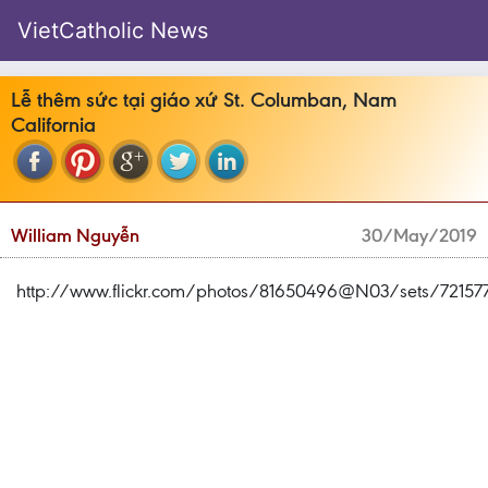
VietCatholic News
Lễ thêm sức tại giáo xứ St. Columban, Nam
California
William Nguyễn
30/May/2019
http://www.flickr.com/photos/81650496@N03/sets/7215