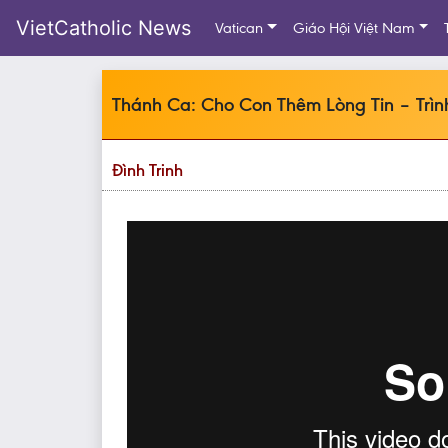
VietCatholic News
Vatican
Giáo Hội Việt Nam
Thánh Ca: Cho Con Thêm Lòng Tin – Trình
Đình Trinh