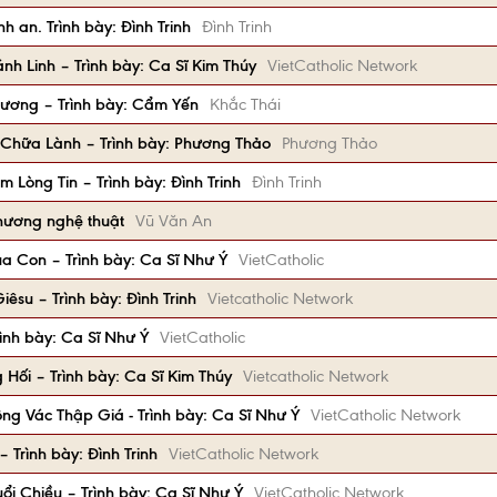
h an. Trình bày: Đình Trinh
Đình Trinh
h Linh – Trình bày: Ca Sĩ Kim Thúy
VietCatholic Network
thương – Trình bày: Cẩm Yến
Khắc Thái
 Chữa Lành – Trình bày: Phương Thảo
Phương Thảo
Lòng Tin – Trình bày: Đình Trinh
Đình Trinh
hương nghệ thuật
Vũ Văn An
 Con – Trình bày: Ca Sĩ Như Ý
VietCatholic
su – Trình bày: Đình Trinh
Vietcatholic Network
ình bày: Ca Sĩ Như Ý
VietCatholic
Hối – Trình bày: Ca Sĩ Kim Thúy
Vietcatholic Network
g Vác Thập Giá - Trình bày: Ca Sĩ Như Ý
VietCatholic Network
Trình bày: Đình Trinh
VietCatholic Network
i Chiều – Trình bày: Ca Sĩ Như Ý
VietCatholic Network