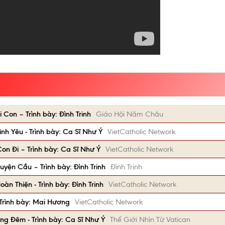
Con – Trình bày: Đình Trinh
Giáo Hội Năm Châu
h Yêu - Trình bày: Ca Sĩ Như Ý
VietCatholic Network
on Đi – Trình bày: Ca Sĩ Như Ý
VietCatholic Network
yện Cầu – Trình bày: Đình Trinh
Đình Trinh
n Thiện - Trình bày: Đình Trinh
VietCatholic Network
Trình bày: Mai Hương
VietCatholic Network
ng Đêm - Trình bày: Ca Sĩ Như Ý
Thế Giới Nhìn Từ Vatican