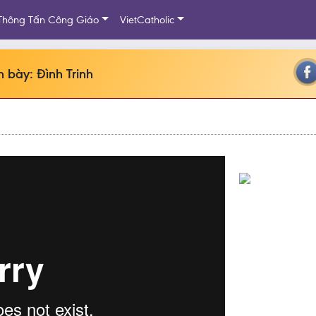
Thông Tấn Công Giáo
VietCatholic
 bày: Đình Trinh