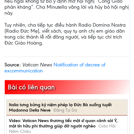
nếu ngài không từ bỏ ý định mở hội nghị “Công Giáo
phản kháng”. Cha Minutella vâng lời và hủy bỏ hội nghị
này.
Tuy nhiên, cha tiếp tục điều hành Radio Domina Nostra
(Radio Đức Mẹ), viết sách, quy tụ anh chị em giáo dân
trong các thánh lễ rất đông người, và tiếp tục chỉ trích
Đức Giáo Hoàng.
Source:
Vatican News
Notification of decree of
excommunication
Bài có liên quan
Italia tưng bừng kỷ niệm phép lạ Đức Bà xuống tuyết
Madonna Della Neve
Đặng Tự Do
Video: Vatican News thương tiếc một sĩ quan cảnh sát Ý,
một tín hữu phi thường giúp đỡ người nghèo
Giáo Hội
Năm Châu