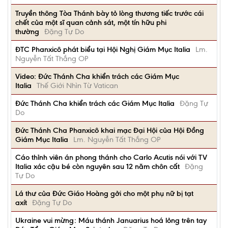
Truyền thông Tòa Thánh bày tỏ lòng thương tiếc trước cái
chết của một sĩ quan cảnh sát, một tín hữu phi
thường
Đặng Tự Do
ĐTC Phanxicô phát biểu tại Hội Nghị Giám Mục Italia
Lm.
Nguyễn Tất Thắng OP
Video: Đức Thánh Cha khiển trách các Giám Mục
Italia
Thế Giới Nhìn Từ Vatican
Đức Thánh Cha khiển trách các Giám Mục Italia
Đặng Tự
Do
Đức Thánh Cha Phanxicô khai mạc Đại Hội của Hội Đồng
Giám Mục Italia
Lm. Nguyễn Tất Thắng OP
Cáo thỉnh viên án phong thánh cho Carlo Acutis nói với TV
Italia xác cậu bé còn nguyên sau 12 năm chôn cất
Đặng
Tự Do
Lá thư của Đức Giáo Hoàng gởi cho một phụ nữ bị tạt
axít
Đặng Tự Do
Ukraine vui mừng: Máu thánh Januarius hoá lỏng trên tay