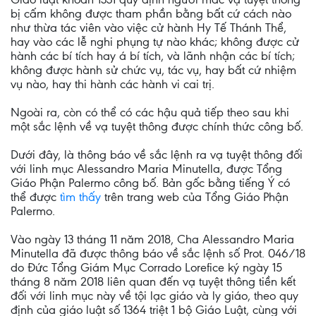
bị cấm không được tham phần bằng bất cứ cách nào
như thừa tác viên vào việc cử hành Hy Tế Thánh Thể,
hay vào các lễ nghi phụng tự nào khác; không được cử
hành các bí tích hay á bí tích, và lãnh nhận các bí tích;
không được hành sử chức vụ, tác vụ, hay bất cứ nhiệm
vụ nào, hay thi hành các hành vi cai trị.
Ngoài ra, còn có thể có các hậu quả tiếp theo sau khi
một sắc lệnh về vạ tuyệt thông được chính thức công bố.
Dưới đây, là thông báo về sắc lệnh ra vạ tuyệt thông đối
với linh mục Alessandro Maria Minutella, được Tổng
Giáo Phận Palermo công bố. Bản gốc bằng tiếng Ý có
thể được
tìm thấy
trên trang web của Tổng Giáo Phận
Palermo.
Vào ngày 13 tháng 11 năm 2018, Cha Alessandro Maria
Minutella đã được thông báo về sắc lệnh số Prot. 046/18
do Đức Tổng Giám Mục Corrado Lorefice ký ngày 15
tháng 8 năm 2018 liên quan đến vạ tuyệt thông tiền kết
đối với linh mục này về tội lạc giáo và ly giáo, theo quy
định của giáo luật số 1364 triệt 1 bộ Giáo Luật, cùng với