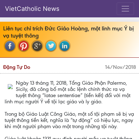
VietCatholic News
Liên tục chỉ trích Đức Giáo Hoàng, một linh mục Ý bị
vạ tuyệt thông
Đặng Tự Do
14/Nov/2018
Ngày 13 tháng 11, 2018, Tổng Giáo Phận Palermo,
Sicily, đã công bố một sắc lệnh chính thức ra vạ
tuyệt thông “latae sententiae” (tiền kết) đối với một
linh mục người Ý về tội lạc giáo và ly giáo.
Trong bộ Giáo Luật Công Giáo, một số tội phạm sẽ bị vạ
tuyệt thông tiền kết, nghĩa là “tự động” có hiệu lực, ngay
khi một người phạm vào một trong những tội này.
Giáo luật khoản 1331 quy định người mắc vạ tuyệt thông