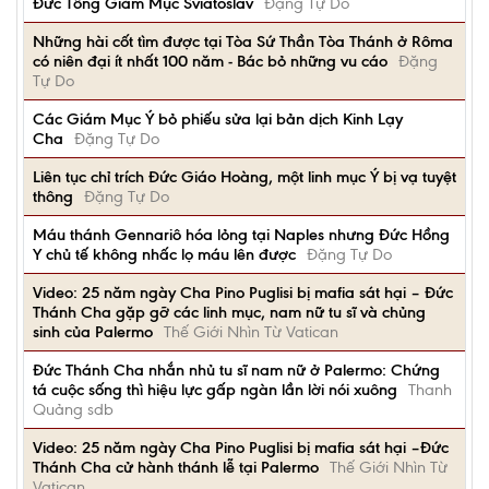
Đức Tổng Giám Mục Sviatoslav
Đặng Tự Do
Những hài cốt tìm được tại Tòa Sứ Thần Tòa Thánh ở Rôma
có niên đại ít nhất 100 năm - Bác bỏ những vu cáo
Đặng
Tự Do
Các Giám Mục Ý bỏ phiếu sửa lại bản dịch Kinh Lạy
Cha
Đặng Tự Do
Liên tục chỉ trích Đức Giáo Hoàng, một linh mục Ý bị vạ tuyệt
thông
Đặng Tự Do
Máu thánh Gennariô hóa lỏng tại Naples nhưng Đức Hồng
Y chủ tế không nhấc lọ máu lên được
Đặng Tự Do
Video: 25 năm ngày Cha Pino Puglisi bị mafia sát hại – Đức
Thánh Cha gặp gỡ các linh mục, nam nữ tu sĩ và chủng
sinh của Palermo
Thế Giới Nhìn Từ Vatican
Đức Thánh Cha nhắn nhủ tu sĩ nam nữ ở Palermo: Chứng
tá cuộc sống thì hiệu lực gấp ngàn lần lời nói xuông
Thanh
Quảng sdb
Video: 25 năm ngày Cha Pino Puglisi bị mafia sát hại –Đức
Thánh Cha cử hành thánh lễ tại Palermo
Thế Giới Nhìn Từ
Vatican