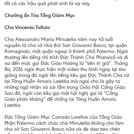
tất cả các hậu quả phát sinh từ vạ này.
Chưởng ấn Tòa Tổng Giám Mục
Cha Vincenzo Talluto
Cha Alessandro Maria Minutella năm nay 45 tuổi
nguyên là cha sở nhà thờ San Giovanni Bosco, tại quận
Romagnolo, một quận ngoại ô thành phố Palermo. Ngài
thường lên tiếng chỉ trích Đức Thánh Cha Phanxicô và đi
xa đến mức gọi Đức Giáo Hoàng là “tiên tri giả”. Tháng
Ba, 2016 ngài thực hiện một video thu hình ngay tại tòa
giảng trong đó ngài lên tiếng kêu gọi Đức Thánh Cha rút
lại Tông Huấn Amoris Laetitia mà ngài cho là gây ra
những ngộ nhận và sai lầm trong Giáo Hội Công Giáo.
Sau đó, ngài còn kêu gọi một hội nghị gọi là “Công
Giáo phản kháng” để chống lại Tông Huấn Amoris
Laetitia.
Đức Tổng Giám Mục Corrado Lorefice của Tổng Giáo
Phận Palermo cách chức cha Minutella không cho làm
cha sở San Giovanni Bosco nữa và đe dọa treo chén