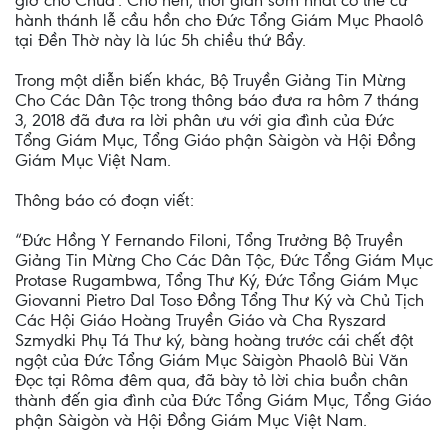
giờ cho Chúa’. Cho nên, thời gian sớm nhất có thể cử
hành thánh lễ cầu hồn cho Đức Tổng Giám Mục Phaolô
tại Đền Thờ này là lúc 5h chiều thứ Bẩy.
Trong một diễn biến khác, Bộ Truyền Giảng Tin Mừng
Cho Các Dân Tộc trong thông báo đưa ra hôm 7 tháng
3, 2018 đã đưa ra lời phân ưu với gia đình của Đức
Tổng Giám Mục, Tổng Giáo phận Sàigòn và Hội Đồng
Giám Mục Việt Nam.
Thông báo có đoạn viết:
“Đức Hồng Y Fernando Filoni, Tổng Trưởng Bộ Truyền
Giảng Tin Mừng Cho Các Dân Tộc, Đức Tổng Giám Mục
Protase Rugambwa, Tổng Thư Ký, Đức Tổng Giám Mục
Giovanni Pietro Dal Toso Đồng Tổng Thư Ký và Chủ Tịch
Các Hội Giáo Hoàng Truyền Giáo và Cha Ryszard
Szmydki Phụ Tá Thư ký, bàng hoàng trước cái chết đột
ngột của Đức Tổng Giám Mục Sàigòn Phaolô Bùi Văn
Đọc tại Rôma đêm qua, đã bày tỏ lời chia buồn chân
thành đến gia đình của Đức Tổng Giám Mục, Tổng Giáo
phận Sàigòn và Hội Đồng Giám Mục Việt Nam.