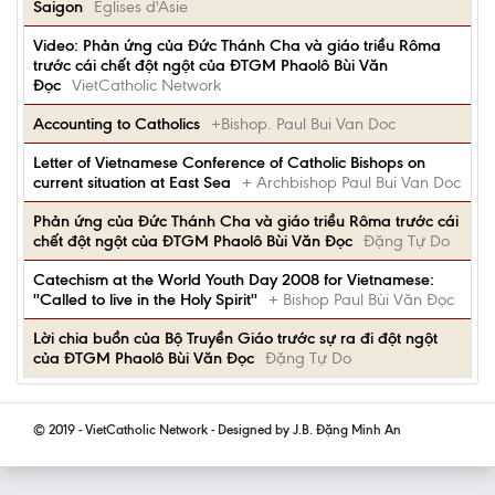
Saigon
Eglises d'Asie
Video: Phản ứng của Đức Thánh Cha và giáo triều Rôma
trước cái chết đột ngột của ĐTGM Phaolô Bùi Văn
Đọc
VietCatholic Network
Accounting to Catholics
+Bishop. Paul Bui Van Doc
Letter of Vietnamese Conference of Catholic Bishops on
current situation at East Sea
+ Archbishop Paul Bui Van Doc
Phản ứng của Đức Thánh Cha và giáo triều Rôma trước cái
chết đột ngột của ĐTGM Phaolô Bùi Văn Đọc
Đặng Tự Do
Catechism at the World Youth Day 2008 for Vietnamese:
''Called to live in the Holy Spirit''
+ Bishop Paul Bùi Văn Đọc
Lời chia buồn của Bộ Truyền Giáo trước sự ra đi đột ngột
của ĐTGM Phaolô Bùi Văn Đọc
Đặng Tự Do
© 2019 - VietCatholic Network - Designed by J.B. Đặng Minh An