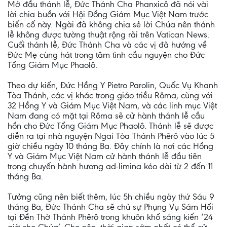
Mở đầu thánh lễ, Đức Thánh Cha Phanxicô đã nói vài
lời chia buồn với Hội Đồng Giám Mục Việt Nam trước
biến cố này. Ngài đã không chia sẻ lời Chúa nên thánh
lễ không được tường thuật rộng rãi trên Vatican News.
Cuối thánh lễ, Đức Thánh Cha và các vị đã hướng về
Đức Mẹ cùng hát trong tâm tình cầu nguyện cho Đức
Tổng Giám Mục Phaolô.
Theo dự kiến, Đức Hồng Y Pietro Parolin, Quốc Vụ Khanh
Tòa Thánh, các vị khác trong giáo triều Rôma, cùng với
32 Hồng Y và Giám Mục Việt Nam, và các linh mục Việt
Nam đang có mặt tại Rôma sẽ cử hành thánh lễ cầu
hồn cho Đức Tổng Giám Mục Phaolô. Thánh lễ sẽ được
diễn ra tại nhà nguyện Ngai Tòa Thánh Phêrô vào lúc 5
giờ chiều ngày 10 tháng Ba. Đây chính là nơi các Hồng
Y và Giám Mục Việt Nam cử hành thánh lễ đầu tiên
trong chuyến hành hương ad-limina kéo dài từ 2 đến 11
tháng Ba.
Tưởng cũng nên biết thêm, lúc 5h chiều ngày thứ Sáu 9
tháng Ba, Đức Thánh Cha sẽ chủ sự Phụng Vụ Sám Hối
tại Đền Thờ Thánh Phêrô trong khuôn khổ sáng kiến ‘24