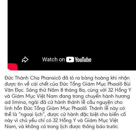
Đức Thánh Cha Phanxicô đã tỏ ra bàng hoàng khi nhận
được tin về cái chết của Đức Tổng Giám Mục Phaolô Bùi
Văn Đọc. Sáng thứ Năm 8 tháng Ba, cùng với 32 Hồng Y
và Giám Mục Việt Nam đang trong chuyến hành hương
ad limina, ngài đã cử hành thánh lễ cầu nguyện cho
linh hồn Đức Tổng Giám Mục Phaolô. Thánh lễ này có
thể là “ngoại lịch”, được cử hành đặc biệt cho biến cố
này vì chủ yếu chỉ có 32 Hồng Y và Giám Mục Việt
Nam, và không có trong lịch được thông báo trước.