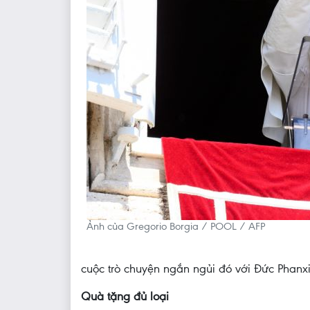
Ảnh của Gregorio Borgia / POOL / AFP
cuộc trò chuyện ngắn ngủi đó với Đức Phanx
Quà tặng đủ loại