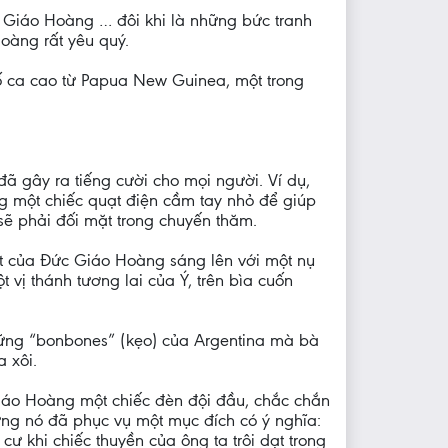
c Giáo Hoàng … đôi khi là những bức tranh
oàng rất yêu quý.
bố ca cao từ Papua New Guinea, một trong
ã gây ra tiếng cười cho mọi người. Ví dụ,
 một chiếc quạt điện cầm tay nhỏ để giúp
sẽ phải đối mặt trong chuyến thăm.
t của Đức Giáo Hoàng sáng lên với một nụ
 vị thánh tương lai của Ý, trên bìa cuốn
ng “bonbones” (kẹo) của Argentina mà bà
 xôi.
iáo Hoàng một chiếc đèn đội đầu, chắc chắn
ng nó đã phục vụ một mục đích có ý nghĩa:
ư khi chiếc thuyền của ông ta trôi dạt trong