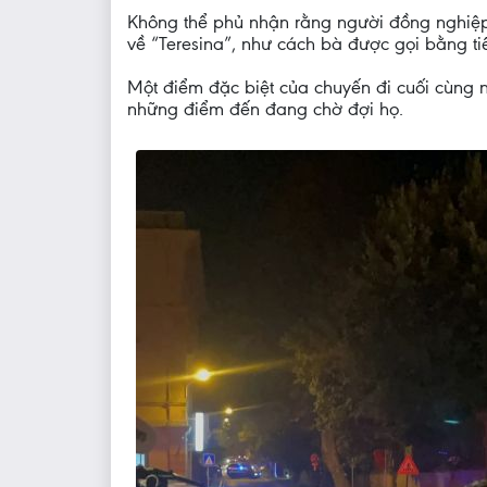
Không thể phủ nhận rằng người đồng nghiệp 
về “Teresina”, như cách bà được gọi bằng t
Một điểm đặc biệt của chuyến đi cuối cùng n
những điểm đến đang chờ đợi họ.