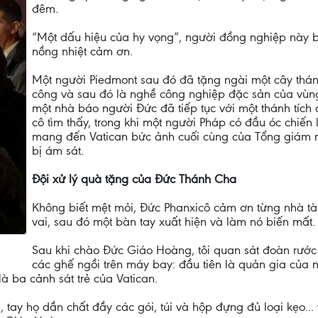
đêm.
“Một dấu hiệu của hy vọng”, người đồng nghiệp này 
nồng nhiệt cảm ơn.
Một người Piedmont sau đó đã tặng ngài một cây thán
công và sau đó là nghề công nghiệp đặc sản của vùng
một nhà báo người Đức đã tiếp tục với một thánh tích
cô tìm thấy, trong khi một người Pháp có đầu óc chiế
mang đến Vatican bức ảnh cuối cùng của Tổng giám 
bị ám sát.
Đội xử lý quà tặng của Đức Thánh Cha
Không biết mệt mỏi, Đức Phanxicô cảm ơn từng nhà tài
vai, sau đó một bàn tay xuất hiện và làm nó biến mất.
Sau khi chào Đức Giáo Hoàng, tôi quan sát đoàn rước
các ghế ngồi trên máy bay: đầu tiên là quản gia của n
à ba cảnh sát trẻ của Vatican.
tay họ dần chất đầy các gói, túi và hộp đựng đủ loại kẹo... 