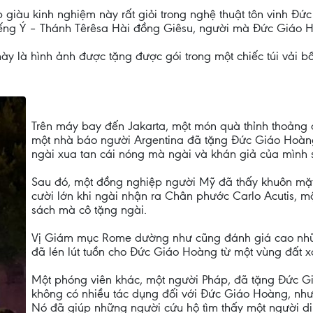
giàu kinh nghiệm này rất giỏi trong nghệ thuật tôn vinh Đứ
iếng Ý – Thánh Têrêsa Hài đồng Giêsu, người mà Đức Giáo H
ày là hình ảnh được tặng được gói trong một chiếc túi vải 
Trên máy bay đến Jakarta, một món quà thỉnh thoảng đ
một nhà báo người Argentina đã tặng Đức Giáo Hoàng
ngài xua tan cái nóng mà ngài và khán giả của mình 
Sau đó, một đồng nghiệp người Mỹ đã thấy khuôn mặ
cười lớn khi ngài nhận ra Chân phước Carlo Acutis, một
sách mà cô tặng ngài.
Vị Giám mục Rome dường như cũng đánh giá cao nhữ
đã lén lút tuồn cho Đức Giáo Hoàng từ một vùng đất xa
Một phóng viên khác, một người Pháp, đã tặng Đức G
không có nhiều tác dụng đối với Đức Giáo Hoàng, như
Nó đã giúp những người cứu hộ tìm thấy một người di c