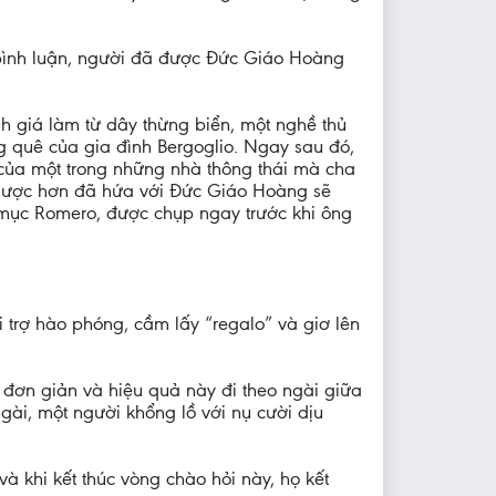
bình luận, người đã được Đức Giáo Hoàng
h giá làm từ dây thừng biển, một nghề thủ
 quê của gia đình Bergoglio. Ngay sau đó,
 của một trong những nhà thông thái mà cha
n lược hơn đã hứa với Đức Giáo Hoàng sẽ
mục Romero, được chụp ngay trước khi ông
 trợ hào phóng, cầm lấy “regalo” và giơ lên
 đơn giản và hiệu quả này đi theo ngài giữa
gài, một người khổng lồ với nụ cười dịu
và khi kết thúc vòng chào hỏi này, họ kết