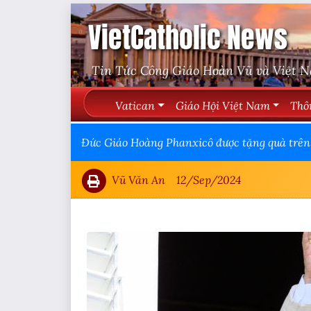
VietCatholic News
Tin Tức Công Giáo Hoàn Vũ và Việt 
Vatican
Giáo Hội Việt Nam
Thô
Đức Giáo Hoàng Phanxicô được tặng quà trên 
Vũ Văn An
12/Sep/2024