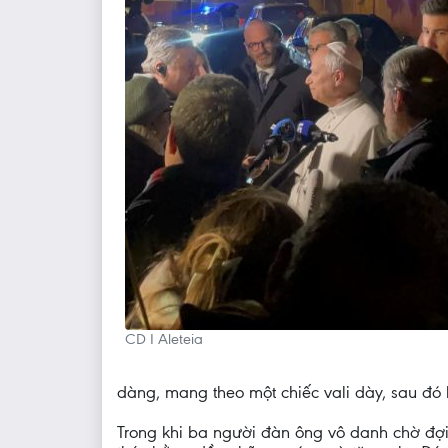
CD I Aleteia
dàng, mang theo một chiếc vali dày, sau đó l
Trong khi ba người đàn ông vô danh chờ đợi, 