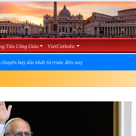
Nam
ng Tấn Công Giáo
VietCatholic
chuyến bay dài nhất từ trước đến nay