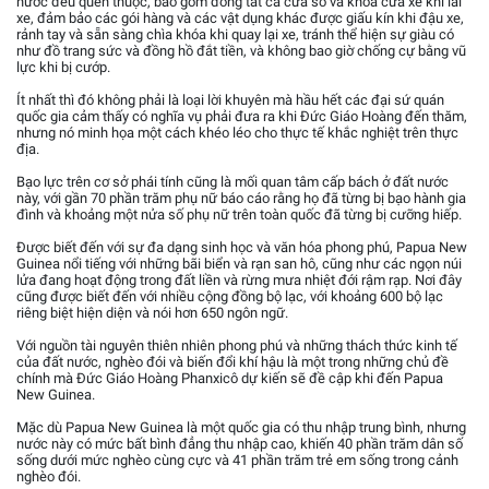
nước đều quen thuộc, bao gồm đóng tất cả cửa sổ và khóa cửa xe khi lái
xe, đảm bảo các gói hàng và các vật dụng khác được giấu kín khi đậu xe,
rảnh tay và sẵn sàng chìa khóa khi quay lại xe, tránh thể hiện sự giàu có
như đồ trang sức và đồng hồ đắt tiền, và không bao giờ chống cự bằng vũ
lực khi bị cướp.
Ít nhất thì đó không phải là loại lời khuyên mà hầu hết các đại sứ quán
quốc gia cảm thấy có nghĩa vụ phải đưa ra khi Đức Giáo Hoàng đến thăm,
nhưng nó minh họa một cách khéo léo cho thực tế khắc nghiệt trên thực
địa.
Bạo lực trên cơ sở phái tính cũng là mối quan tâm cấp bách ở đất nước
này, với gần 70 phần trăm phụ nữ báo cáo rằng họ đã từng bị bạo hành gia
đình và khoảng một nửa số phụ nữ trên toàn quốc đã từng bị cưỡng hiếp.
Được biết đến với sự đa dạng sinh học và văn hóa phong phú, Papua New
Guinea nổi tiếng với những bãi biển và rạn san hô, cũng như các ngọn núi
lửa đang hoạt động trong đất liền và rừng mưa nhiệt đới rậm rạp. Nơi đây
cũng được biết đến với nhiều cộng đồng bộ lạc, với khoảng 600 bộ lạc
riêng biệt hiện diện và nói hơn 650 ngôn ngữ.
Với nguồn tài nguyên thiên nhiên phong phú và những thách thức kinh tế
của đất nước, nghèo đói và biến đổi khí hậu là một trong những chủ đề
chính mà Đức Giáo Hoàng Phanxicô dự kiến sẽ đề cập khi đến Papua
New Guinea.
Mặc dù Papua New Guinea là một quốc gia có thu nhập trung bình, nhưng
nước này có mức bất bình đẳng thu nhập cao, khiến 40 phần trăm dân số
sống dưới mức nghèo cùng cực và 41 phần trăm trẻ em sống trong cảnh
nghèo đói.