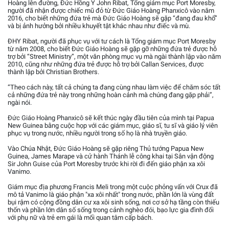
Hoàng lên đường, Đức Hồng Y John Ribat, Tổng giám mục Port Moresby,
người đã nhận được chiếc mũ đỏ từ Đức Giáo Hoàng Phanxicô vào năm
2016, cho biết những đứa trẻ mà Đức Giáo Hoàng sẽ gặp “đang đau khổ”
và bị ảnh hưởng bởi nhiều khuyết tật khác nhau như điếc và mù.
ĐHY Ribat, người đã phục vụ với tư cách là Tổng giám mục Port Moresby
từ năm 2008, cho biết Đức Giáo Hoàng sẽ gặp gỡ những đứa trẻ được hỗ
trợ bởi “Street Ministry”, một văn phòng mục vụ mà ngài thành lập vào năm
2010, cũng như những đứa trẻ được hỗ trợ bởi Callan Services, được
thành lập bởi Christian Brothers.
“Theo cách này, tất cả chúng ta đang cùng nhau làm việc để chăm sóc tất
cả những đứa trẻ này trong những hoàn cảnh mà chúng đang gặp phải”,
ngài nói.
Đức Giáo Hoàng Phanxicô sẽ kết thúc ngày đầu tiên của mình tại Papua
New Guinea bằng cuộc họp với các giám mục, giáo sĩ, tu sĩ và giáo lý viên
phục vụ trong nước, nhiều người trong số họ là nhà truyền giáo.
Vào Chúa Nhật, Đức Giáo Hoàng sẽ gặp riêng Thủ tướng Papua New
Guinea, James Marape và cử hành Thánh lễ công khai tại Sân vận động
Sir John Guise của Port Moresby trước khi rời đi đến giáo phận xa xôi
Vanimo.
Giám mục địa phương Francis Meli trong một cuộc phỏng vấn với Crux đã
mô tả Vanimo là giáo phận "xa xôi nhất" trong nước, phần lớn là vùng đất
bụi rậm có cộng đồng dân cư xa xôi sinh sống, nơi cơ sở hạ tầng còn thiếu
thốn và phần lớn dân số sống trong cảnh nghèo đói, bạo lực gia đình đối
với phụ nữ và trẻ em gái là mối quan tâm cấp bách.