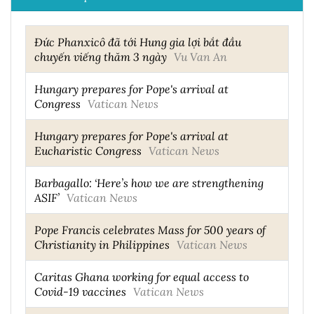
Đức Phanxicô đã tới Hung gia lợi bắt đầu
chuyến viếng thăm 3 ngày
Vu Van An
Hungary prepares for Pope's arrival at
Congress
Vatican News
Hungary prepares for Pope's arrival at
Eucharistic Congress
Vatican News
Barbagallo: ‘Here’s how we are strengthening
ASIF’
Vatican News
Pope Francis celebrates Mass for 500 years of
Christianity in Philippines
Vatican News
Caritas Ghana working for equal access to
Covid-19 vaccines
Vatican News