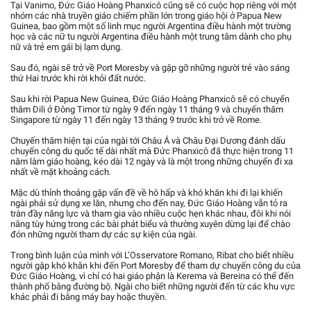
Tại Vanimo, Đức Giáo Hoàng Phanxicô cũng sẽ có cuộc họp riêng với một
nhóm các nhà truyền giáo chiếm phần lớn trong giáo hội ở Papua New
Guinea, bao gồm một số linh mục người Argentina điều hành một trường
học và các nữ tu người Argentina điều hành một trung tâm dành cho phụ
nữ và trẻ em gái bị lạm dụng.
Sau đó, ngài sẽ trở về Port Moresby và gặp gỡ những người trẻ vào sáng
thứ Hai trước khi rời khỏi đất nước.
Sau khi rời Papua New Guinea, Đức Giáo Hoàng Phanxicô sẽ có chuyến
thăm Dili ở Đông Timor từ ngày 9 đến ngày 11 tháng 9 và chuyến thăm
Singapore từ ngày 11 đến ngày 13 tháng 9 trước khi trở về Rome.
Chuyến thăm hiện tại của ngài tới Châu Á và Châu Đại Dương đánh dấu
chuyến công du quốc tế dài nhất mà Đức Phanxicô đã thực hiện trong 11
năm làm giáo hoàng, kéo dài 12 ngày và là một trong những chuyến đi xa
nhất về mặt khoảng cách.
Mặc dù thỉnh thoảng gặp vấn đề về hô hấp và khó khăn khi đi lại khiến
ngài phải sử dụng xe lăn, nhưng cho đến nay, Đức Giáo Hoàng vẫn tỏ ra
tràn đầy năng lực và tham gia vào nhiều cuộc hẹn khác nhau, đôi khi nói
năng tùy hứng trong các bài phát biểu và thường xuyên dừng lại để chào
đón những người tham dự các sự kiện của ngài.
Trong bình luận của mình với L’Osservatore Romano, Ribat cho biết nhiều
người gặp khó khăn khi đến Port Moresby để tham dự chuyến công du của
Đức Giáo Hoàng, vì chỉ có hai giáo phận là Kerema và Bereina có thể đến
thành phố bằng đường bộ. Ngài cho biết những người đến từ các khu vực
khác phải đi bằng máy bay hoặc thuyền.