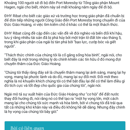
Khoảng 100 người sẽ đi bộ đến Port Moresby từ Tổng giáo phận Mount
Hagen, ngài cho biết, nhóm này sẽ mất khoảng năm ngày để đi bộ.
ĐHY Ribat cho biết các giáo xứ và trường học trong giáo phận đã chuẩn bị
để đón tiếp những người Công Giáo đến Port Moresby trong chuyến đi của
Đức Giáo Hoàng, vì việc tìm kiếm chỗ ở khác có thể là một thách thức.
ĐHY Ribat cũng đề cập đến các vấn đề về đói nghèo và biến đổi khí hậu,
lưu ý rằng nhiều tài sản đã bị phá hủy bởi một trận lở đất lớn vào tháng 5,
trong khi giáo phận của ngài bị tàn phá bởi "bạo lực, cướp bóc và giết
người".
"Thách thức chính của chúng tôi là cố gắng sống hòa bình", ngài nói, cho
biết đây là một trong những lý do chính khiến các tín hữu ở đó mong đợi
chuyến thăm của Đức Giáo Hoàng.
"Chúng tôi thấy rằng đây sẽ là chuyến thăm mang lại ánh sáng, mang lại hy
vọng, mang lại phước lành và do đó, mang lại sự đổi mới. Đổi mới theo
nghĩa là nó khuyến khích chúng tôi có thể bắt đầu lại để có thể làm điều gì
đó tích cực và tốt đẹp cho quốc gia của chúng tôi", ngài nói.
Ngài mô tả sự xuất hiện của Đức Giáo Hoàng như "cơ hội" để đất nước
thay đổi hướng đi, nói rằng nó có thể tạo ra "một hy vọng lớn, một cách
mang lại cho chúng tôi sức mạnh và hòa bình, bởi vì chúng tôi đã trải qua
tất cả những khó khăn này và điều đó không hề dễ dàng. Nhưng đây chính
là hy vọng của chúng tôi bây giờ.”
Bài có liên quan