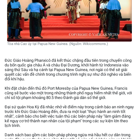
Tòa nhà Cao ủy tại Papua New Guinea. (Nguồn: Wikicommons.)
Đức Giáo Hoàng Phanxicô đã kết thúc chặng đầu tiên trong chuyến công
du bốn quốc gia châu Á và châu Đại Dương, khởi hành từ Indonesia vào
sáng thứ Sáu và hạ cánh tại Papua New Guinea, nơi ngài có thể sẽ giải
quyết các vấn đề chính trong chương trình nghị sự như đói nghèo và biến
đổi khí hậu.
Khi đặt chân đến thủ đô Port Moresby của Papua New Guinea, Francis
cũng sẽ bước vào một trong những thành phố nguy hiểm nhất thế giới, với
chỉ số tội phạm khoảng 80.5 theo Đánh giá dân số thế giới.
Đại sứ quán Hoa Kỳ đã nhắc nhở về điểm này trong cảnh báo an ninh ngay
trước khi Đức Giáo Hoàng đến, đưa ra một loạt "thực hành an ninh tốt
nhất", cảnh báo cho biết việc tuân thủ các biện pháp này "làm giảm đáng
kể nguy cơ trở thành nạn nhân của tội phạm" trong các sự kiện lớn theo
lịch trình.
Danh sách bao gồm các biện pháp phòng ngừa mà hầu hết cư dân trong