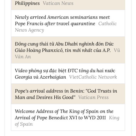
Philippines
Vatican News
Newly arrived American seminarians meet
Pope Francis after travel quarantine
Catholic
News Agency
Đông cung thái tử Abu Dhabi nghinh đón Đức
Giáo Hoàng Phanxicô, tin mới nhất của A.P.
Vũ
Văn An
Video phóng sự đặc biệt ĐTC tông du hai nước
Georgia và Azerbaigian
VietCatholic Network
Pope's arrival address in Benin: ''God Trusts in
Man and Desires His Good''
Vatican Press
Welcome Address of The King of Spain on the
Arrival of Pope Benedict XVI to WYD 2011
King
of Spain