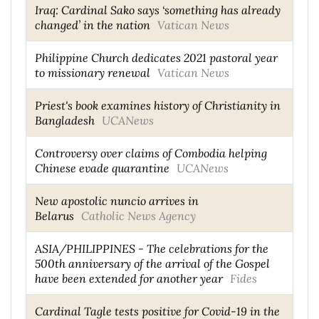
Iraq: Cardinal Sako says ‘something has already
changed’ in the nation
Vatican News
Philippine Church dedicates 2021 pastoral year
to missionary renewal
Vatican News
Priest's book examines history of Christianity in
Bangladesh
UCANews
Controversy over claims of Combodia helping
Chinese evade quarantine
UCANews
New apostolic nuncio arrives in
Belarus
Catholic News Agency
ASIA/PHILIPPINES - The celebrations for the
500th anniversary of the arrival of the Gospel
have been extended for another year
Fides
Cardinal Tagle tests positive for Covid-19 in the