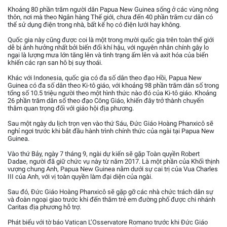
Khoảng 80 phần trăm người dân Papua New Guinea sống ở các vùng nông
thôn, nơi mà theo Ngân hàng Thế giới, chưa đến 40 phần trăm cư dân có
thể sử dụng điện trong nhà, bất kể họ có điện lưới hay không.
Quốc gia này cũng được coi là một trong mười quốc gia trên toàn thế giới
dễ bị ảnh hưởng nhất bởi biến đổi khí hậu, với nguyên nhân chính gây lo
ngại là lượng mưa lớn tăng lên và tình trạng ấm lên và axit hóa của biển
khiến các rạn san hô bị suy thoái.
Khác với Indonesia, quốc gia có đa số dân theo đạo Hồi, Papua New
Guinea có đa số dân theo Ki-tô giáo, với khoảng 98 phần trăm dân số trong
tổng số 10.5 triệu người theo một hình thức nào đó của Ki-tô giáo. Khoảng
26 phần trăm dân số theo đạo Công Giáo, khiến đây trở thành chuyến
thăm quan trọng đối với giáo hội địa phương.
Sau một ngày du lịch trọn vẹn vào thứ Sáu, Đức Giáo Hoàng Phanxicô sẽ
nghỉ ngơi trước khi bắt đầu hành trình chính thức của ngài tại Papua New
Guinea.
Vào thứ Bảy, ngày 7 tháng 9, ngài dự kiến sẽ gặp Toàn quyền Robert
Dadae, người đã giữ chức vụ này từ năm 2017. Là một phần của Khối thịnh
vượng chung Anh, Papua New Guinea nằm dưới sự cai trị của Vua Charles
III của Anh, với vị toàn quyền làm đại diện của ngài.
Sau đó, Đức Giáo Hoàng Phanxicô sẽ gặp gỡ các nhà chức trách dân sự
và đoàn ngoại giao trước khi đến thăm trẻ em đường phố được chi nhánh
Caritas địa phương hỗ trợ.
Phát biểu với tờ báo Vatican L’Osservatore Romano trước khi Đức Giáo