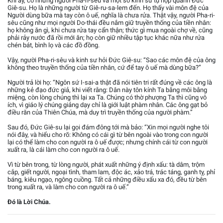
Khi ấy, có những người Pha-ri-sêu và một số kinh sư tụ họp quanh Đức
Giê-su. Họ là những người từ Giê-ru-sa-lem đến. Họ thấy vài môn đệ của
Người dùng bữa mà tay còn ô uế, nghĩa là chưa rửa. Thật vậy, người Pha-ri-
sêu cũng như mọi người Do-thái đều nắm giữ truyền thống của tiền nhân:
họ không ăn gì, khi chưa rửa tay cẩn thận; thức gì mua ngoài chợ về, cũng
phải rảy nước đã rồi mới ăn; họ còn giữ nhiều tập tục khác nữa như rửa
chén bát, bình lọ và các đồ đồng.
Vậy, người Pha-ri-sêu và kinh sư hỏi Đức Giê-su: “Sao các môn đệ của ông
không theo truyền thống của tiền nhân, cứ để tay ô uế mà dùng bữa?”
Người trả lời họ: “Ngôn sứ I-sai-a thật đã nói tiên tri rất đúng về các ông là
những kẻ đạo đức giả, khi viết rằng: Dân này tôn kính Ta bằng môi bằng
miệng, còn lòng chúng thì lại xa Ta. Chúng có thờ phượng Ta thì cũng vô
ích, vì giáo lý chúng giảng dạy chỉ là giới luật phàm nhân. Các ông gạt bỏ
điều răn của Thiên Chúa, mà duy trì truyền thống của người phàm.”
Sau đó, Đức Giê-su lại gọi đám đông tới mà bảo: “Xin mọi người nghe tôi
nói đây, và hiểu cho rõ: Không có cái gì từ bên ngoài vào trong con người
lại có thể làm cho con người ra ô uế được; nhưng chính cái từ con người
xuất ra, là cái làm cho con người ra ô uế.
Vì từ bên trong, từ lòng người, phát xuất những ý định xấu: tà dâm, trộm
cắp, giết người, ngoại tình, tham lam, độc ác, xảo trá, trác táng, ganh tỵ, phỉ
báng, kiêu ngạo, ngông cuồng. Tất cả những điều xấu xa đó, đều từ bên
trong xuất ra, và làm cho con người ra ô uế.”
Đó là Lời Chúa.