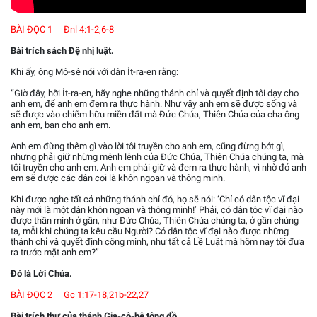
BÀI ĐỌC 1 Đnl 4:1-2,6-8
Bài trích sách Đệ nhị luật.
Khi ấy, ông Mô-sê nói với dân Ít-ra-en rằng:
“Giờ đây, hỡi Ít-ra-en, hãy nghe những thánh chỉ và quyết định tôi dạy cho
anh em, để anh em đem ra thực hành. Như vậy anh em sẽ được sống và
sẽ được vào chiếm hữu miền đất mà Đức Chúa, Thiên Chúa của cha ông
anh em, ban cho anh em.
Anh em đừng thêm gì vào lời tôi truyền cho anh em, cũng đừng bớt gì,
nhưng phải giữ những mệnh lệnh của Đức Chúa, Thiên Chúa chúng ta, mà
tôi truyền cho anh em. Anh em phải giữ và đem ra thực hành, vì nhờ đó anh
em sẽ được các dân coi là khôn ngoan và thông minh.
Khi được nghe tất cả những thánh chỉ đó, họ sẽ nói: ‘Chỉ có dân tộc vĩ đại
này mới là một dân khôn ngoan và thông minh!’ Phải, có dân tộc vĩ đại nào
được thần minh ở gần, như Đức Chúa, Thiên Chúa chúng ta, ở gần chúng
ta, mỗi khi chúng ta kêu cầu Người? Có dân tộc vĩ đại nào được những
thánh chỉ và quyết định công minh, như tất cả Lề Luật mà hôm nay tôi đưa
ra trước mặt anh em?”
Đó là Lời Chúa.
BÀI ĐỌC 2 Gc 1:17-18,21b-22,27
Bài trích thư của thánh Gia-cô-bê tông đồ.