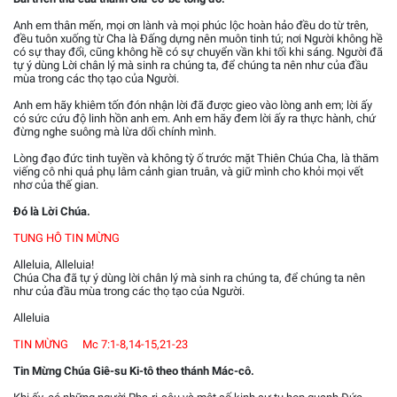
Anh em thân mến, mọi ơn lành và mọi phúc lộc hoàn hảo đều do từ trên,
đều tuôn xuống từ Cha là Đấng dựng nên muôn tinh tú; nơi Người không hề
có sự thay đổi, cũng không hề có sự chuyển vần khi tối khi sáng. Người đã
tự ý dùng Lời chân lý mà sinh ra chúng ta, để chúng ta nên như của đầu
mùa trong các thọ tạo của Người.
Anh em hãy khiêm tốn đón nhận lời đã được gieo vào lòng anh em; lời ấy
có sức cứu độ linh hồn anh em. Anh em hãy đem lời ấy ra thực hành, chứ
đừng nghe suông mà lừa dối chính mình.
Lòng đạo đức tinh tuyền và không tỳ ố trước mặt Thiên Chúa Cha, là thăm
viếng cô nhi quả phụ lâm cảnh gian truân, và giữ mình cho khỏi mọi vết
nhơ của thế gian.
Đó là Lời Chúa.
TUNG HÔ TIN MỪNG
Alleluia, Alleluia!
Chúa Cha đã tự ý dùng lời chân lý mà sinh ra chúng ta, để chúng ta nên
như của đầu mùa trong các thọ tạo của Người.
Alleluia
TIN MỪNG Mc 7:1-8,14-15,21-23
Tin Mừng Chúa Giê-su Ki-tô theo thánh Mác-cô.