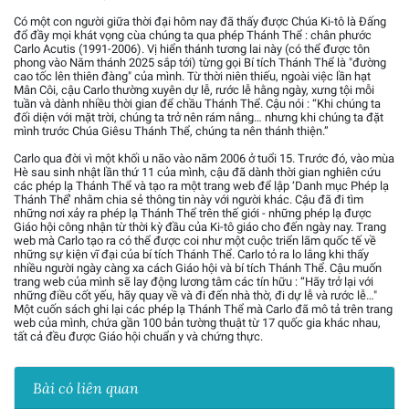
Có một con người giữa thời đại hôm nay đã thấy được Chúa Ki-tô là Đấng
đổ đầy mọi khát vọng cùa chúng ta qua phép Thánh Thể : chân phước
Carlo Acutis (1991-2006). Vị hiển thánh tương lai này (có thể được tôn
phong vào Năm thánh 2025 sắp tới) từng gọi Bí tích Thánh Thể là "đường
cao tốc lên thiên đàng" của mình. Từ thời niên thiếu, ngoài việc lần hạt
Mân Côi, cậu Carlo thường xuyên dự lễ, rước lễ hằng ngày, xưng tội mỗi
tuần và dành nhiều thời gian để chầu Thánh Thể. Cậu nói : “Khi chúng ta
đối diện với mặt trời, chúng ta trở nên rám nắng… nhưng khi chúng ta đặt
mình trước Chúa Giêsu Thánh Thể, chúng ta nên thánh thiện.”
Carlo qua đời vì một khối u não vào năm 2006 ở tuổi 15. Trước đó, vào mùa
Hè sau sinh nhật lần thứ 11 của mình, cậu đã dành thời gian nghiên cứu
các phép lạ Thánh Thể và tạo ra một trang web để lập ‘Danh mục Phép lạ
Thánh Thể’ nhằm chia sẻ thông tin này với người khác. Cậu đã đi tìm
những nơi xảy ra phép lạ Thánh Thể trên thế giới - những phép lạ được
Giáo hội công nhận từ thời kỳ đầu của Ki-tô giáo cho đến ngày nay. Trang
web mà Carlo tạo ra có thể được coi như một cuộc triển lãm quốc tế về
những sự kiện vĩ đại của bí tích Thánh Thể. Carlo tỏ ra lo lắng khi thấy
nhiều người ngày càng xa cách Giáo hội và bí tích Thánh Thể. Cậu muốn
trang web của mình sẽ lay động lương tâm các tín hữu : “Hãy trở lại với
những điều cốt yếu, hãy quay về và đi đến nhà thờ, đi dự lễ và rước lễ…"
Một cuốn sách ghi lại các phép lạ Thánh Thể mà Carlo đã mô tả trên trang
web của mình, chứa gần 100 bản tường thuật từ 17 quốc gia khác nhau,
tất cả đều được Giáo hội chuẩn y và chứng thực.
Bài có liên quan