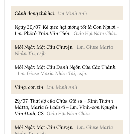
Cánh đồng thứ hai
Lm Minh Anh
Ngày 30/07: Kẻ gieo hại giống tốt là Con Người –
Lm. Phêrô Trần Văn Tiến.
Giáo Hội Năm Châu
Mỗi Ngày Một Câu Chuyện
Lm. Giuse Maria
Nhân Tài, csjb.
Mỗi Ngày Một Câu Danh Ngôn Của Các Thánh
Lm. Giuse Maria Nhân Tài, csjb.
Vâng, con tin
Lm. Minh Anh
29/07: Thái độ của Chúa Giê su – Kính Thánh
Mátta, Maria & Ladarô – Lm. Vinh-sơn Nguyễn
Văn Định, CS
Giáo Hội Năm Châu
Mỗi Ngày Một Câu Chuyện
Lm. Giuse Maria
Nhân Tài, csjb.