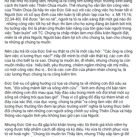
hư nát như họ đang làm, nhưng là ra công tìm lương thực trường sinh bằng
cách thi hành việc Thiên Chúa muốn. Thế nhưng họ vẫn lẫn lộn công việc
của Thiên Chúa (là hãy tin vào Đức Giê-su) với các công việc họ hoàn tất vì
Người (tức vô số quy định của nền luân lý rất phức tạp của họ : x. Mt 19,16;
22,34-40). Để được “ăn no nê”, người ta tỏ ra sẵn sàng đặt một giá nào đó
: những công việc tốt họ sẽ thực thi làm cho họ xứng đáng ăn bánh bởi trời,
họ tưởng vậy. Đó là phản ứng thuần bản năng của tôn giáo loài người trong
việc “bán buôn” với TC. Chúng ta chấp nhận làm mọi điều kiện Người đặt,
miễn là về phía Người, Người bảo đảm lợi ích cho chúng ta, ban cho chúng
ta những gì chúng ta muốn.
Nên câu trả lời của Đức Giê-su thật ra chỉ là một câu hỏi : “Các ông ra công
làm việc vì lương thực nào?” Hãy để mình bị chất vấn thật kỹ, các cơn đói
của ta cho biết ta ra sao. Chúng ta muốn ăn, dĩ nhiên, nhưng chúng ta còn
muốn nhiều nữa : hiểu biết, yêu thương, chiêm ngắm những vật mỹ miều,
có một công việc thú vị… Đó là các cơn đói của phàm nhân chúng ta, là
các lương thực chúng ta ra công kiếm tìm.
Đức Giê-su cố gắng hướng cử tọa và chúng ta về những cơn đói sâu xa
hơn, “đói sống mãnh liệt và sống vĩnh cửu” : “Anh em đừng chỉ bận tâm
đến những cơn đói mau qua, hãy đào sâu trong mình nỗi đói khát một sự
sống sẽ chẳng trôi qua bao giờ”. Thay vì cố gắng đổ đầy túi thèm khát vô
đáy của xác thịt, của dục vọng, chúng ta phải “ra công làm việc để có
lương thực thường tồn đem lại phúc trường sinh” nghĩa là lương thực biến
đổi chúng ta nên những con người sống chính sự sống Thiên Chúa và hiệp
thông vào nguồn tình yêu không bao giờ cạn của Người.
Nhưng Đức Giê-su đã gặp khó khăn trong việc lôi thính giả khỏi niềm hy
vọng được tiếp phẩm cách dễ dàng và kỳ diệu. Họ vừa bị chinh phục vừa
tỏ vẻ hoài nghi : “Chúng tôi muốn tin Thầy lắm, nhưng Thầy sắp làm gì để