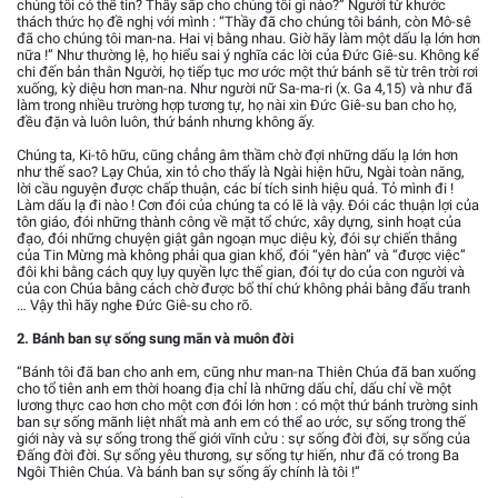
chúng tôi có thể tin? Thầy sắp cho chúng tôi gì nào?” Người từ khước
thách thức họ đề nghị với mình : “Thầy đã cho chúng tôi bánh, còn Mô-sê
đã cho chúng tôi man-na. Hai vị bằng nhau. Giờ hãy làm một dấu lạ lớn hơn
nữa !” Như thường lệ, họ hiểu sai ý nghĩa các lời của Đức Giê-su. Không kể
chi đến bản thân Người, họ tiếp tục mơ ước một thứ bánh sẽ từ trên trời rơi
xuống, kỳ diệu hơn man-na. Như người nữ Sa-ma-ri (x. Ga 4,15) và như đã
làm trong nhiều trường hợp tương tự, họ nài xin Đức Giê-su ban cho họ,
đều đặn và luôn luôn, thứ bánh nhưng không ấy.
Chúng ta, Ki-tô hữu, cũng chẳng âm thầm chờ đợi những dấu lạ lớn hơn
như thế sao? Lạy Chúa, xin tỏ cho thấy là Ngài hiện hữu, Ngài toàn năng,
lời cầu nguyện được chấp thuận, các bí tích sinh hiệu quả. Tỏ mình đi !
Làm dấu lạ đi nào ! Cơn đói của chúng ta có lẽ là vậy. Đói các thuận lợi của
tôn giáo, đói những thành công về mặt tổ chức, xây dựng, sinh hoạt của
đạo, đói những chuyện giật gân ngoạn mục diệu kỳ, đói sự chiến thắng
của Tin Mừng mà không phải qua gian khổ, đói “yên hàn” và “được việc”
đôi khi bằng cách quỵ lụy quyền lực thế gian, đói tự do của con người và
của con Chúa bằng cách chờ được bố thí chứ không phải bằng đấu tranh
… Vậy thì hãy nghe Đức Giê-su cho rõ.
2. Bánh ban sự sống sung mãn và muôn đời
“Bánh tôi đã ban cho anh em, cũng như man-na Thiên Chúa đã ban xuống
cho tổ tiên anh em thời hoang địa chỉ là những dấu chỉ, dấu chỉ về một
lương thực cao hơn cho một cơn đói lớn hơn : có một thứ bánh trường sinh
ban sự sống mãnh liệt nhất mà anh em có thể ao ước, sự sống trong thế
giới này và sự sống trong thế giới vĩnh cửu : sự sống đời đời, sự sống của
Đấng đời đời. Sự sống yêu thương, sự sống tự hiến, như đã có trong Ba
Ngôi Thiên Chúa. Và bánh ban sự sống ấy chính là tôi !”