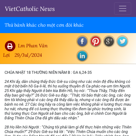
VietCatholic News
Thứ bánh khác cho một cơn đói khác
Lm Phan Văn
Lợi
29/Jul/2024
CHÚA NHẬT 18 THƯỜNG NIÊN NĂM B : GA 6,24-35
24 Khi ấy, dân chúng thấy Đức Giê-su cũng như các môn đệ đều không có
mặt ở bờ biển hồ Ga-li-lê, thì họ xuống thuyền đi Ca-phác-na-um tìm Người.
25 Khi gặp thấy Người ở bên kia Biển Hồ, họ nói : “Thưa Thầy, Thầy đến
đây bao giờ vậy?” 26 Đức Giê-su đáp : “Thật, tôi bảo thật các ông, các ông
tìm tôi không phải vì các ông đã thấy dấu lạ, nhưng vì các ông đã được ăn
bánh no nê. 27 Các ông hãy ra công làm việc không phải vì lương thực mau
hư nát, nhưng để có lương thực thường tồn đem lại phúc trường sinh, là
thứ lương thực Con Người sẽ ban cho các ông, bởi vì chính Con Người là
Đấng Thiên Chúa Cha đã ghi dấu xác nhận.”
28 Họ liền hỏi Người : “Chúng tôi phải làm gì để thực hiện những việc Thiên
Chúa muốn?” 29 Đức Giê-su trả lời : “Việc Thiên Chúa muốn cho các ông