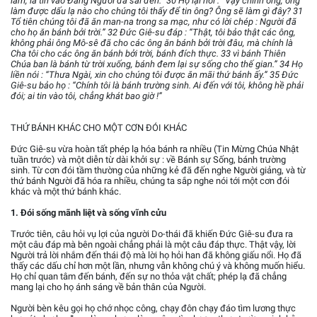
làm, là tin vào Đấng Người đã sai đến.” 30 Họ lại hỏi : “Vậy chính ông, ông
làm được dấu lạ nào cho chúng tôi thấy để tin ông? Ông sẽ làm gì đây? 31
Tổ tiên chúng tôi đã ăn man-na trong sa mạc, như có lời chép : Người đã
cho họ ăn bánh bởi trời.” 32 Đức Giê-su đáp : “Thật, tôi bảo thật các ông,
không phải ông Mô-sê đã cho các ông ăn bánh bởi trời đâu, mà chính là
Cha tôi cho các ông ăn bánh bởi trời, bánh đích thực. 33 vì bánh Thiên
Chúa ban là bánh từ trời xuống, bánh đem lại sự sống cho thế gian.” 34 Họ
liền nói : “Thưa Ngài, xin cho chúng tôi được ăn mãi thứ bánh ấy.” 35 Đức
Giê-su bảo họ : “Chính tôi là bánh trường sinh. Ai đến với tôi, không hề phải
đói; ai tin vào tôi, chẳng khát bao giờ !”
THỨ BÁNH KHÁC CHO MỘT CƠN ĐÓI KHÁC
Đức Giê-su vừa hoàn tất phép lạ hóa bánh ra nhiều (Tin Mừng Chúa Nhật
tuần trước) và một diễn từ dài khởi sự : về Bánh sự Sống, bánh trường
sinh. Từ cơn đói tầm thường của những kẻ đã đến nghe Người giảng, và từ
thứ bánh Người đã hóa ra nhiều, chúng ta sắp nghe nói tới một cơn đói
khác và một thứ bánh khác.
1. Đói sống mãnh liệt và sống vĩnh cửu
Trước tiên, câu hỏi vụ lợi của người Do-thái đã khiến Đức Giê-su đưa ra
một câu đáp mà bên ngoài chẳng phải là một câu đáp thực. Thật vậy, lời
Người trả lời nhắm đến thái độ mà lời họ hỏi han đã không giấu nổi. Họ đã
thấy các dấu chỉ hơn một lần, nhưng vẫn không chú ý và không muốn hiểu.
Họ chỉ quan tâm đến bánh, đến sự no thỏa vật chất; phép lạ đã chẳng
mang lại cho họ ánh sáng về bản thân của Người.
Người bèn kêu gọi họ chớ nhọc công, chạy đôn chạy đáo tìm lương thực