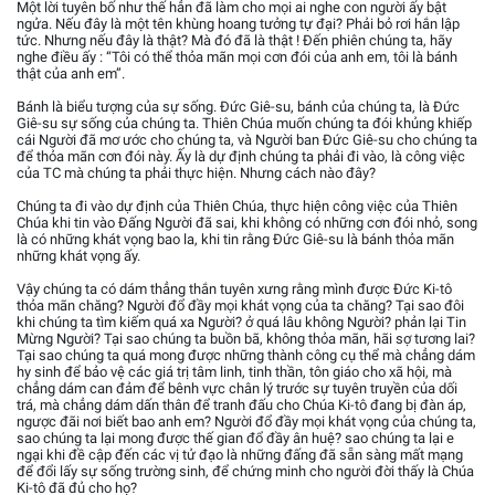
Một lời tuyên bố như thế hẳn đã làm cho mọi ai nghe con người ấy bật
ngửa. Nếu đây là một tên khùng hoang tưởng tự đại? Phải bỏ rơi hắn lập
tức. Nhưng nếu đây là thật? Mà đó đã là thật ! Đến phiên chúng ta, hãy
nghe điều ấy : “Tôi có thể thỏa mãn mọi cơn đói của anh em, tôi là bánh
thật của anh em”.
Bánh là biểu tượng của sự sống. Đức Giê-su, bánh của chúng ta, là Đức
Giê-su sự sống của chúng ta. Thiên Chúa muốn chúng ta đói khủng khiếp
cái Người đã mơ ước cho chúng ta, và Người ban Đức Giê-su cho chúng ta
để thỏa mãn cơn đói này. Ấy là dự định chúng ta phải đi vào, là công việc
của TC mà chúng ta phải thực hiện. Nhưng cách nào đây?
Chúng ta đi vào dự định của Thiên Chúa, thực hiện công việc của Thiên
Chúa khi tin vào Đấng Người đã sai, khi không có những cơn đói nhỏ, song
là có những khát vọng bao la, khi tin rằng Đức Giê-su là bánh thỏa mãn
những khát vọng ấy.
Vậy chúng ta có dám thẳng thắn tuyên xưng rằng mình được Đức Ki-tô
thỏa mãn chăng? Người đổ đầy mọi khát vọng của ta chăng? Tại sao đôi
khi chúng ta tìm kiếm quá xa Người? ở quá lâu không Người? phản lại Tin
Mừng Người? Tại sao chúng ta buồn bã, không thỏa mãn, hãi sợ tương lai?
Tại sao chúng ta quá mong được những thành công cụ thể mà chẳng dám
hy sinh để bảo vệ các giá trị tâm linh, tinh thần, tôn giáo cho xã hội, mà
chẳng dám can đảm để bênh vực chân lý trước sự tuyên truyền của dối
trá, mà chẳng dám dấn thân để tranh đấu cho Chúa Ki-tô đang bị đàn áp,
ngược đãi nơi biết bao anh em? Người đổ đầy mọi khát vọng của chúng ta,
sao chúng ta lại mong được thế gian đổ đầy ân huệ? sao chúng ta lại e
ngại khi đề cập đến các vị tử đạo là những đấng đã sẵn sàng mất mạng
để đổi lấy sự sống trường sinh, để chứng minh cho người đời thấy là Chúa
Ki-tô đã đủ cho họ?