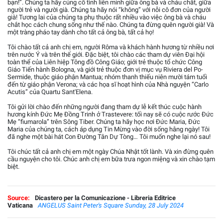
bạn!”. Chúng ta hãy củng cố tình liên minh giữa ông bà và cháu chắt, giữa
người trẻ và người già. Chúng ta hãy nói “không” với nỗi cô đơn của người
già! Tương lai của chúng ta phụ thuộc rất nhiều vào việc ông bà và cháu
chắt học cách chung sống như thế nào. Chúng ta đừng quên người già! Và
một tràng pháo tay dành cho tất cả ông bà, tất cả họ!
Tôi chào tất cả anh chị em, người Rôma và khách hành hương từ nhiều nơi
trên nước Ý và trên thế giới. Đặc biệt, tôi chào các tham dự viên Đại hội
toàn thể của Liên hiệp Tông đồ Công Giáo; giới trẻ thuộc tổ chức Công
Giáo Tiến hành Bologna, và giới trẻ thuộc đơn vị mục vụ Riviera del Po-
Sermide, thuộc giáo phận Mantua; nhóm thanh thiếu niên mười tám tuổi
đến từ giáo phận Verona; và các họa sĩ hoạt hình của Nhà nguyện “Carlo
Acutis” của Quartu Sant'Elena.
Tôi gửi lời chào đến những người đang tham dự lễ kết thúc cuộc hành
hương kính Đức Mẹ Đồng Trinh ở Trastevere: tối nay sẽ có cuộc rước Đức
Mẹ “fiumarola” trên Sông Tiber. Chúng ta hãy học nơi Đức Maria, Đức
Maria của chúng ta, cách áp dụng Tin Mừng vào đời sống hằng ngày! Tôi
đã nghe một bài hát Con Đường Tân Dự Tòng… Tôi muốn nghe lại nó sau!
Tôi chúc tất cả anh chị em một ngày Chúa Nhật tốt lành. Và xin đừng quên
cầu nguyện cho tôi. Chúc anh chị em bữa trưa ngon miệng và xin chào tạm
biệt.
Source:
Dicastero per la Comunicazione - Libreria Editrice
Vaticana
ANGELUS Saint Peter's Square Sunday, 28 July 2024