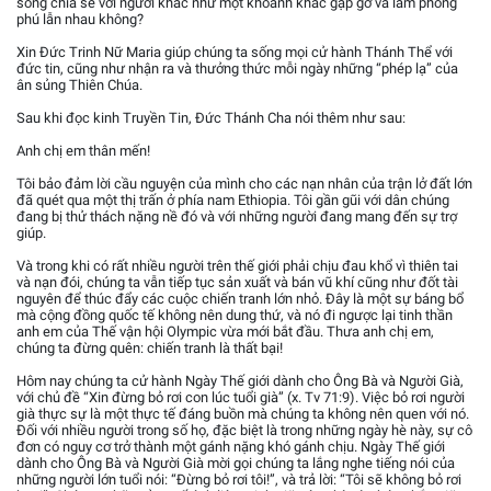
sống chia sẻ với người khác như một khoảnh khắc gặp gỡ và làm phong
phú lẫn nhau không?
Xin Đức Trinh Nữ Maria giúp chúng ta sống mọi cử hành Thánh Thể với
đức tin, cũng như nhận ra và thưởng thức mỗi ngày những “phép lạ” của
ân sủng Thiên Chúa.
Sau khi đọc kinh Truyền Tin, Đức Thánh Cha nói thêm như sau:
Anh chị em thân mến!
Tôi bảo đảm lời cầu nguyện của mình cho các nạn nhân của trận lở đất lớn
đã quét qua một thị trấn ở phía nam Ethiopia. Tôi gần gũi với dân chúng
đang bị thử thách nặng nề đó và với những người đang mang đến sự trợ
giúp.
Và trong khi có rất nhiều người trên thế giới phải chịu đau khổ vì thiên tai
và nạn đói, chúng ta vẫn tiếp tục sản xuất và bán vũ khí cũng như đốt tài
nguyên để thúc đẩy các cuộc chiến tranh lớn nhỏ. Đây là một sự báng bổ
mà cộng đồng quốc tế không nên dung thứ, và nó đi ngược lại tinh thần
anh em của Thế vận hội Olympic vừa mới bắt đầu. Thưa anh chị em,
chúng ta đừng quên: chiến tranh là thất bại!
Hôm nay chúng ta cử hành Ngày Thế giới dành cho Ông Bà và Người Già,
với chủ đề “Xin đừng bỏ rơi con lúc tuổi già” (x. Tv 71:9). Việc bỏ rơi người
già thực sự là một thực tế đáng buồn mà chúng ta không nên quen với nó.
Đối với nhiều người trong số họ, đặc biệt là trong những ngày hè này, sự cô
đơn có nguy cơ trở thành một gánh nặng khó gánh chịu. Ngày Thế giới
dành cho Ông Bà và Người Già mời gọi chúng ta lắng nghe tiếng nói của
những người lớn tuổi nói: “Đừng bỏ rơi tôi!”, và trả lời: “Tôi sẽ không bỏ rơi