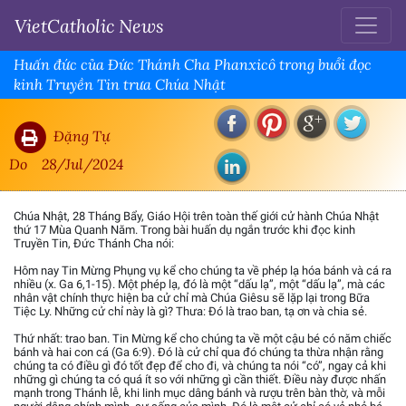
VietCatholic News
Huấn đức của Đức Thánh Cha Phanxicô trong buổi đọc
kinh Truyền Tin trưa Chúa Nhật
Đặng Tự
Do
28/Jul/2024
Chúa Nhật, 28 Tháng Bẩy, Giáo Hội trên toàn thế giới cử hành Chúa Nhật
thứ 17 Mùa Quanh Năm. Trong bài huấn dụ ngắn trước khi đọc kinh
Truyền Tin, Đức Thánh Cha nói:
Hôm nay Tin Mừng Phụng vụ kể cho chúng ta về phép lạ hóa bánh và cá ra
nhiều (x. Ga 6,1-15). Một phép lạ, đó là một “dấu lạ”, một “dấu lạ”, mà các
nhân vật chính thực hiện ba cử chỉ mà Chúa Giêsu sẽ lặp lại trong Bữa
Tiệc Ly. Những cử chỉ này là gì? Thưa: Đó là trao ban, tạ ơn và chia sẻ.
Thứ nhất: trao ban. Tin Mừng kể cho chúng ta về một cậu bé có năm chiếc
bánh và hai con cá (Ga 6:9). Đó là cử chỉ qua đó chúng ta thừa nhận rằng
chúng ta có điều gì đó tốt đẹp để cho đi, và chúng ta nói “có”, ngay cả khi
những gì chúng ta có quá ít so với những gì cần thiết. Điều này được nhấn
mạnh trong Thánh lễ, khi linh mục dâng bánh và rượu trên bàn thờ, và mỗi