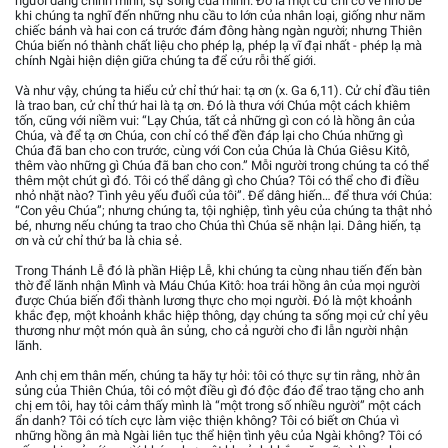
người dâng chính mình, sự sống của mình. Đó là một cử chỉ có vẻ nhỏ bé
khi chúng ta nghĩ đến những nhu cầu to lớn của nhân loại, giống như năm
chiếc bánh và hai con cá trước đám đông hàng ngàn người; nhưng Thiên
Chúa biến nó thành chất liệu cho phép lạ, phép lạ vĩ đại nhất - phép lạ mà
chính Ngài hiện diện giữa chúng ta để cứu rỗi thế giới.
Và như vậy, chúng ta hiểu cử chỉ thứ hai: tạ ơn (x. Ga 6,11). Cử chỉ đầu tiên
là trao ban, cử chỉ thứ hai là tạ ơn. Đó là thưa với Chúa một cách khiêm
tốn, cũng với niềm vui: “Lạy Chúa, tất cả những gì con có là hồng ân của
Chúa, và để tạ ơn Chúa, con chỉ có thể đền đáp lại cho Chúa những gì
Chúa đã ban cho con trước, cùng với Con của Chúa là Chúa Giêsu Kitô,
thêm vào những gì Chúa đã ban cho con.” Mỗi người trong chúng ta có thể
thêm một chút gì đó. Tôi có thể dâng gì cho Chúa? Tôi có thể cho đi điều
nhỏ nhặt nào? Tình yêu yếu đuối của tôi”. Để dâng hiến… để thưa với Chúa:
“Con yêu Chúa”; nhưng chúng ta, tội nghiệp, tình yêu của chúng ta thật nhỏ
bé, nhưng nếu chúng ta trao cho Chúa thì Chúa sẽ nhận lại. Dâng hiến, tạ
ơn và cử chỉ thứ ba là chia sẻ.
Trong Thánh Lễ đó là phần Hiệp Lễ, khi chúng ta cùng nhau tiến đến bàn
thờ để lãnh nhận Mình và Máu Chúa Kitô: hoa trái hồng ân của mọi người
được Chúa biến đổi thành lương thực cho mọi người. Đó là một khoảnh
khắc đẹp, một khoảnh khắc hiệp thông, dạy chúng ta sống mọi cử chỉ yêu
thương như một món quà ân sủng, cho cả người cho đi lẫn người nhận
lãnh.
Anh chị em thân mến, chúng ta hãy tự hỏi: tôi có thực sự tin rằng, nhờ ân
sủng của Thiên Chúa, tôi có một điều gì đó độc đáo để trao tặng cho anh
chị em tôi, hay tôi cảm thấy mình là “một trong số nhiều người” một cách
ẩn danh? Tôi có tích cực làm việc thiện không? Tôi có biết ơn Chúa vì
những hồng ân mà Ngài liên tục thể hiện tình yêu của Ngài không? Tôi có