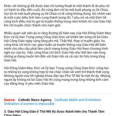
Khác với những gì đã được báo chí tường thuật là một thánh lễ do phụ nữ
cử hành từ đầu đến cuối, đó cùng lắm chỉ là một buổi phụng vụ lời Chúa.
Gọi đó là một buổi phụng vụ lời Chúa có lẽ cũng không đúng. Đó chính xác
là một cuộc biểu tình trên cung thánh trong đó 7 phụ nữ và một thím hề
công kích điều mà họ gọi là truyền thống trọng nam khinh nữ của Giáo Hội
khi chỉ truyền chức thánh cho nam giới.
Nhiều quan sát viên âu lo rằng đường lối hiện nay của Hội Đồng Giám Mục
Đức và Ủy ban Trung ương Công Giáo Đức sẽ khiến làn sóng rời bỏ Giáo
Hội Công Giáo ngày càng tăng phi mã. Thật thế, thay vì truyền giáo, họ
công khai chỉ trích các giáo huấn và truyền thống của Giáo Hội để biện
minh cho nhu cầu phải làm cách mạng trong Giáo Hội theo chương trình
nghị sự của họ. Việc công khai chỉ trích Giáo Hội như thế làm nản lòng
những ai đang muốn tìm đến với Giáo Hội và cả các tín hữu trong lòng
Giáo Hội.
Hội Đồng Giám Mục Đức và Ủy ban Trung ương Công Giáo Đức cũng tạo
ra những kỳ vọng không hợp lý mà chắc chắn sẽ sớm trở thành thất vọng.
Những người vừa tốt nghiệp khóa đào tạo Phó Tế Nữ là một thí dụ. Những
người ấy không rời bỏ Giáo Hội thì cũng mang trong lòng những tình cảm
cay đắng thay vì yêu mến Giáo Hội.
Source:
Catholic News Agency
Cardinals Müller and Schönborn:
Ordination of women is impossible
3. Giáo Hội Công Giáo ở Thổ Nhĩ Kỳ được thánh hiến cho Thánh Tâm
Chúa Giêsu