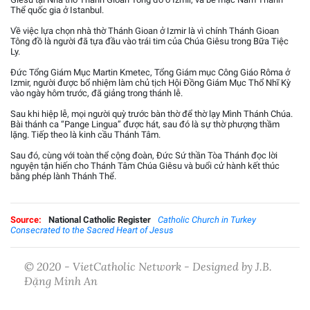
Thể quốc gia ở Istanbul.
Về việc lựa chọn nhà thờ Thánh Gioan ở Izmir là vì chính Thánh Gioan
Tông đồ là người đã tựa đầu vào trái tim của Chúa Giêsu trong Bữa Tiệc
Ly.
Đức Tổng Giám Mục Martin Kmetec, Tổng Giám mục Công Giáo Rôma ở
Izmir, người được bổ nhiệm làm chủ tịch Hội Đồng Giám Mục Thổ Nhĩ Kỳ
vào ngày hôm trước, đã giảng trong thánh lễ.
Sau khi hiệp lễ, mọi người quỳ trước bàn thờ để thờ lạy Mình Thánh Chúa.
Bài thánh ca “Pange Lingua” được hát, sau đó là sự thờ phượng thầm
lặng. Tiếp theo là kinh cầu Thánh Tâm.
Sau đó, cùng với toàn thể cộng đoàn, Đức Sứ thần Tòa Thánh đọc lời
nguyện tận hiến cho Thánh Tâm Chúa Giêsu và buổi cử hành kết thúc
bằng phép lành Thánh Thể.
Source:
National Catholic Register
Catholic Church in Turkey
Consecrated to the Sacred Heart of Jesus
© 2020 - VietCatholic Network - Designed by J.B.
Đặng Minh An