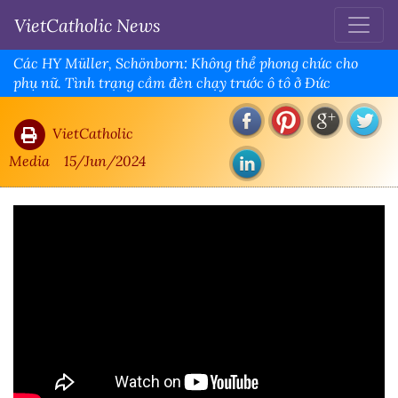
VietCatholic News
Các HY Müller, Schönborn: Không thể phong chức cho
phụ nữ. Tình trạng cầm đèn chạy trước ô tô ở Đức
VietCatholic
Media
15/Jun/2024