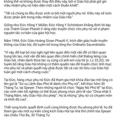
không thể và không được thay đổi điều này, bởi vì Giáo hội phải giữ gìn
mầu nhiệm phụ nữ hiện diện một cách thuần khiết”.
“Tất cả chúng ta đều được sinh ra bởi một người phụ nữ. Điều này sẽ luôn
được phản ảnh trong mầu nhiệm của Giáo Hội.”
Giống như Đức Hồng Y Müller, Đức Hồng Y Schönborn khẳng định lời dạy
của Thánh Gioan Phaolô II rằng việc truyền chức cho phụ nữ sẽ vi phạm
nguyên tắc cơ bản của giáo hội học.
Năm 1994, Đức Giáo Hoàng Gioan Phaolô II, trích dẫn giáo huấn truyền
thống của Giáo hội, đã tuyên bố trong tông thư Ordinatio Sacerdotalis:
“Vì vậy, để loại bỏ mọi nghi ngờ liên quan đến một vấn đề có tầm quan
trọng lớn lao, một vấn đề liên quan đến chính hiến chế thiêng liêng của
Giáo hội, nhân danh thừa tác vụ củng cố anh em của tôi (x. Lc 22,32), tôi
tuyên bố rằng Giáo hội không có thẩm quyền nào để truyền chức linh mục
cho phụ nữ và phán quyết này phải được tất cả các tín hữu của Giáo hội
tuân giữ một cách chung cuộc.”
Tại Đức, hàng chục phụ nữ Đức đã tham gia một khóa đào tạo mở rộng có
tên gọi là “Sứ vụ Lãnh đạo Phó tế dành cho Phụ nữ”, kết thúc hôm 30
Tháng Tư, tại Speyer. Theo những người tổ chức “Ngày Nữ Phó tế” tại Đức,
các sinh viên tốt nghiệp có thể được phong chức phó tế vào “Chúa nhật 5
Tháng Năm, nếu Giáo Hội cho phép”. Họ là những “phụ nữ có chuyên môn
và trình độ cao”.
Thất vọng trước quyết định cuối cùng không được thụ phong phó tế, họ đã
tham gia vào một sự kiện công kích Giáo Hội tại nhà thờ chính tòa Speyer
vào chiều Thứ Ba, 30 Tháng Tư.