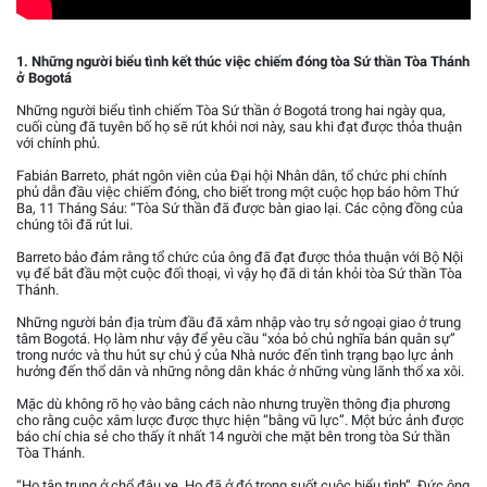
1. Những người biểu tình kết thúc việc chiếm đóng tòa Sứ thần Tòa Thánh
ở Bogotá
Những người biểu tình chiếm Tòa Sứ thần ở Bogotá trong hai ngày qua,
cuối cùng đã tuyên bố họ sẽ rút khỏi nơi này, sau khi đạt được thỏa thuận
với chính phủ.
Fabián Barreto, phát ngôn viên của Đại hội Nhân dân, tổ chức phi chính
phủ dẫn đầu việc chiếm đóng, cho biết trong một cuộc họp báo hôm Thứ
Ba, 11 Tháng Sáu: “Tòa Sứ thần đã được bàn giao lại. Các cộng đồng của
chúng tôi đã rút lui.
Barreto bảo đảm rằng tổ chức của ông đã đạt được thỏa thuận với Bộ Nội
vụ để bắt đầu một cuộc đối thoại, vì vậy họ đã di tản khỏi tòa Sứ thần Tòa
Thánh.
Những người bản địa trùm đầu đã xâm nhập vào trụ sở ngoại giao ở trung
tâm Bogotá. Họ làm như vậy để yêu cầu “xóa bỏ chủ nghĩa bán quân sự”
trong nước và thu hút sự chú ý của Nhà nước đến tình trạng bạo lực ảnh
hưởng đến thổ dân và những nông dân khác ở những vùng lãnh thổ xa xôi.
Mặc dù không rõ họ vào bằng cách nào nhưng truyền thông địa phương
cho rằng cuộc xâm lược được thực hiện “bằng vũ lực”. Một bức ảnh được
báo chí chia sẻ cho thấy ít nhất 14 người che mặt bên trong tòa Sứ thần
Tòa Thánh.
“Họ tập trung ở chổ đậu xe. Họ đã ở đó trong suốt cuộc biểu tình”, Đức ông