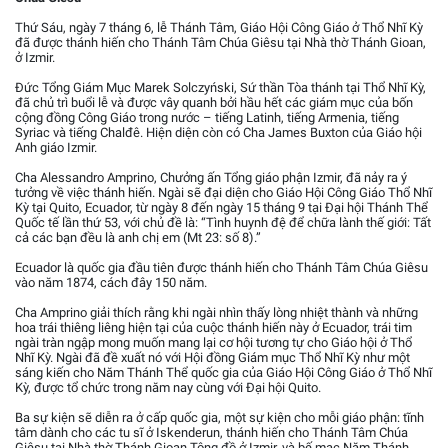
Thứ Sáu, ngày 7 tháng 6, lễ Thánh Tâm, Giáo Hội Công Giáo ở Thổ Nhĩ Kỳ
đã được thánh hiến cho Thánh Tâm Chúa Giêsu tại Nhà thờ Thánh Gioan,
ở Izmir.
Đức Tổng Giám Mục Marek Solczyński, Sứ thần Tòa thánh tại Thổ Nhĩ Kỳ,
đã chủ trì buổi lễ và được vây quanh bởi hầu hết các giám mục của bốn
cộng đồng Công Giáo trong nước – tiếng Latinh, tiếng Armenia, tiếng
Syriac và tiếng Chalđê. Hiện diện còn có Cha James Buxton của Giáo hội
Anh giáo Izmir.
Cha Alessandro Amprino, Chưởng ấn Tổng giáo phận Izmir, đã nảy ra ý
tưởng về việc thánh hiến. Ngài sẽ đại diện cho Giáo Hội Công Giáo Thổ Nhĩ
Kỳ tại Quito, Ecuador, từ ngày 8 đến ngày 15 tháng 9 tại Đại hội Thánh Thể
Quốc tế lần thứ 53, với chủ đề là: “Tình huynh đệ để chữa lành thế giới: Tất
cả các bạn đều là anh chị em (Mt 23: số 8).”
Ecuador là quốc gia đầu tiên được thánh hiến cho Thánh Tâm Chúa Giêsu
vào năm 1874, cách đây 150 năm.
Cha Amprino giải thích rằng khi ngài nhìn thấy lòng nhiệt thành và những
hoa trái thiêng liêng hiện tại của cuộc thánh hiến này ở Ecuador, trái tim
ngài tràn ngập mong muốn mang lại cơ hội tương tự cho Giáo hội ở Thổ
Nhĩ Kỳ. Ngài đã đề xuất nó với Hội đồng Giám mục Thổ Nhĩ Kỳ như một
sáng kiến cho Năm Thánh Thể quốc gia của Giáo Hội Công Giáo ở Thổ Nhĩ
Kỳ, được tổ chức trong năm nay cùng với Đại hội Quito.
Ba sự kiện sẽ diễn ra ở cấp quốc gia, một sự kiện cho mỗi giáo phận: tĩnh
tâm dành cho các tu sĩ ở Iskenderun, thánh hiến cho Thánh Tâm Chúa
Giêsu tại Nhà thờ Thánh Gioan Tông đồ ở Izmir, và bế mạc Năm Thánh