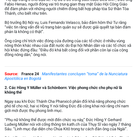
Fabio Henao, người đóng vai trò trung gian thay mặt Giáo Hội Công Giáo
để đàm phán với những người chiếm đóng bất hợp pháp tòa Sứ thần Tòa
Thánh, cho biết như trên.
Bộ trưởng Bộ Nội vụ, Luis Fernando Velasco, bảo đảm hôm thứ Tư rằng
“việc tin rằng vấn đề vũ trang bán quân sự sẽ được giải quyết tại bàn đàm
phán là không có thật”.
Ông cũng chỉ trích việc đóng cửa đường của các tổ chức ở nhiều vùng
nông thôn khác nhau của đất nước do Đại hội Nhân dân và các tổ chức xã
hội khác đứng đầu: “Điều đó khá bất công đối với phần còn lại của cộng
đồng nông dân,” ông nói.
Source:
France 24
Manifestantes concluyen “toma” de la Nunciatura
Apostólica en Bogotá
2. Các Hồng Y Müller và Schönborn: Việc phong chức cho phụ nữ là
không thể
Ngay sau khi Đức Thánh Cha Phanxicô phản đối khả năng phong chức
phó tế cho nữ, hai vị Hồng Y nói tiếng Đức đã công khai nói rằng chỉ nam
giới mới được thụ phong linh mục.
“Phụ nữ không thể được mời đến chức vụ này,” Đức Hồng Y Gerhard
Ludwig Müller nói với cổng thông tin kath.ch của Thụy Sĩ vào ngày 7 tháng
Sáu. “Linh mục đại diện cho Chúa Kitô trong tư cách đàn ông của Ngài”.