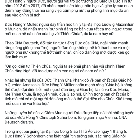
Đức Hồng Y người Đức, người giữ vai trò Bộ trưởng Bộ Giáo Lý Đức Tin từ
năm 2012 đến 2017, đã nhấn mạnh nền tảng thần học và giáo lý của quan
điểm này, đồng thời nói rằng việc cấm phụ nữ thụ phong linh mục đã ăn
sâu vào chính bí tích.
Đức Hồng Y Müller, người dạy thần học tín lý tại Đại học Ludwig Maximilian
ở Munich, đã nhấn mạnh “sự bình đẳng cơ bản của tất cả mọi người trong
mối quan hệ cá nhân của họ với Thiên Chúa”, dù là nam hay nữ.
Theo CNA Deutsch, đối tác tin tức tiếng Đức của CNA, ngài nhấn mạnh
rằng cũng giống như “một người đàn ông không thể trở thành mẹ và một
người phụ nữ không thể trở thành cha”, chỉ có đàn ông mới được kêu gọi
làm linh mục.
“Ơn gọi đến từ Thiên Chúa. Người ta sẽ phải phàn nàn với chính Thiên
Chúa rằng Ngài đã tạo dựng nên con người có nam có nữ.”
Nhắc lại những lời của Đức Thánh Cha Phanxicô về bản chất của Giáo hội
ở Querida Amazonia, Đức Hồng Y Müller nhấn mạnh rằng “Giáo hội không
thể được đại diện bởi một người đàn ông vì Giáo hội là nữ và Đức Maria,
Mẹ Thiên Chúa, là nguyên mẫu của Giáo hội. Chính trong bản chất của bí
tích mà chỉ có một người đàn ông mới có thể đại diện cho Chúa Kitô trong
mối quan hệ với Giáo hội.”
Những tuyên bố của vị Giám Mục người Đức được tiếp nối bởi những tuyên
bố của Đức Hồng Y Christoph Schönborn, tổng giám mục Vienna, CNA
Deutsch đưa tin.
Trong một bài giảng tại Đại học Công Giáo ITI ở Áo vào ngày 1 tháng 6,
Đức Hồng Y Schönborn cho biết ngài “tin tưởng sâu sắc rằng Giáo hội