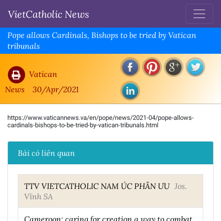
VietCatholic News
Pope allows Cardinals, Bishops to be tried by Vatican
tribunals
Vatican
News
30/Apr/2021
https://www.vaticannews.va/en/pope/news/2021-04/pope-allows-
cardinals-bishops-to-be-tried-by-vatican-tribunals.html
Bài có liên quan
TTV VIETCATHOLIC NAM ÚC PHÂN ƯU
Jos.
Vĩnh SA
Cameroon: caring for creation a way to combat