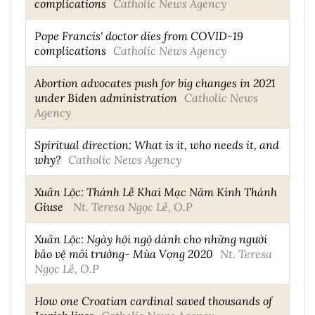
complications
Catholic News Agency
Pope Francis' doctor dies from COVID-19
complications
Catholic News Agency
Abortion advocates push for big changes in 2021
under Biden administration
Catholic News
Agency
Spiritual direction: What is it, who needs it, and
why?
Catholic News Agency
Xuân Lộc: Thánh Lễ Khai Mạc Năm Kính Thánh
Giuse
Nt. Teresa Ngọc Lễ, O.P
Xuân Lộc: Ngày hội ngộ dành cho những người
bảo vệ môi trường- Mùa Vọng 2020
Nt. Teresa
Ngọc Lễ, O.P
How one Croatian cardinal saved thousands of