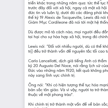
triển khác trong những năm qua: tức thế tục
trước đây đối với xã hội, ngay cả một xã hộ
đức tin và luân lý, dưới đó các đảng phái 
thế kỷ 19 Alexis de Tocqueville, Lewis đã nó
Giám Mục Cordileone đã nói tới một hệ thốn
Dù được mô tả cách nào, mọi người đều đồng 
tai hại cho sự hòa hợp xã hội, trong đó chín
Lewis nói: “Đối với nhiều người, dù có thể khô
trị] đều trở thành vấn đề nguyên tắc tối cao tu
Carlo Lancellotti, dịch giả tiếng Anh có thẩ
kỷ 20 Augusto Del Noce, nói rằng lịch sử củ
Đức vào những năm 1920, kết quả không phải
này sang lĩnh vực chính trị.
Ông nói: “Khi có hiện tượng thế tục hóa mạnh 
bản sắc tôn giáo. Và vì vậy, người ta trở th
thuộc về một phong trào".
Khi chính trị trở thành một vấn đề về bản s