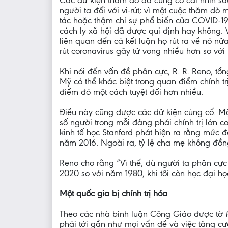
Các dữ kiện thăm dò đã củng cố cái nhìn sâu
người ta đối với vi-rút; vì một cuộc thăm dò
tác hoặc thậm chí sự phổ biến của COVID-19
cách ly xã hội đã được qui định hay không. 
liên quan đến cả kết luận họ rút ra về nó 
rút coronavirus gây tử vong nhiều hơn so 
Khi nói đến vấn đề phân cực, R. R. Reno, tổn
Mỹ có thể khác biệt trong quan điểm chính t
điểm đó một cách tuyệt đối hơn nhiều.
Điều này cũng được các dữ kiện củng cố. Mộ
số người trong mỗi đảng phái chính trị lớn 
kinh tế học Stanford phát hiện ra rằng mứ
năm 2016. Ngoài ra, tỷ lệ cha mẹ không đồn
Reno cho rằng “Vì thế, dù người ta phân cực
2020 so với năm 1980, khi tôi còn học đại họ
Một quốc gia bị chính trị hóa
Theo các nhà bình luận Công Giáo được tờ
phái tới gần như mọi vấn đề và việc tăng c