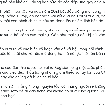
ng trở nên khó chịu đựng hơn nữa do các đáp ứng gây chia r
h phân hóa sâu xa này, năm 2021 bắt đầu bằng một trong những
Tổng Thống Trump, do bất mãn với kết quả bầu cử vừa qua,
ấy một cơn bệnh chính trị sâu xa đang lây nhiễm linh hồn đời 
 Đại Học Công Giáo America, khi nói chuyện về việc phân rẽ gi
c sự là bối cảnh của mọi sự. Gần như mọi sự đều bị hút vào
hân đưa ra về các biến cố hoặc vấn đề xã hội trong bối cản
hoặc tốt nhất cho xã hội, mà đúng hơn là nỗ lực “nói lên bản
 của San Francisco nói với tờ Register trong một cuộc phỏn
uả của việc đeo khẩu trang nhằm giảm thiểu sự lây lan của 
hay vào chúng đã bị chính trị hóa.
nhận định rằng “trong nguyên tắc, có những người sẽ khôn
 sáng sớm để đi dạo trong khi không có ai ở xung quanh. Vì 
khoa học".