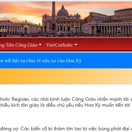
Nam
ng Tấn Công Giáo
VietCatholic
 nổi bật sự chia rẽ sâu xa của Hoa Kỳ
tholic Register, các nhà bình luận Công Giáo nhấn mạnh tới
chiều kích tôn giáo là điều chủ yếu nếu Hoa Kỳ muốn tiến tới.
áng sợ. Các biến cố bi thảm lớn lao từ việc bùng phát đại d