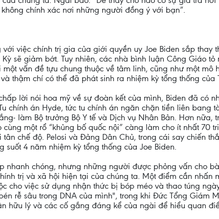
thủ của chúng ta. Ngài bảo: “Dễ thấy chỗ nào có sự giả trá 
 không chính xác nơi những người đồng ý với bạn”.
với việc chính trị gia của giới quyền uy Joe Biden sắp thay
Kỳ sẽ giảm bớt. Tuy nhiên, các nhà bình luận Công Giáo tỏ r
ới một vấn đề tựu chung thuộc về tâm linh, cũng như một mô
 và thậm chí có thể đã phát sinh ra nhiệm kỳ tổng thống của
hấp lời nói hoa mỹ về sự đoàn kết của mình, Biden đã có nh
u chính án Hyde, tức tu chính án ngăn chặn tiền liên bang tà
sắng- làm Bộ trưởng Bộ Y tế và Dịch vụ Nhân Bản. Hơn nữa, 
o cùng một rổ “khủng bố quốc nội” càng làm cho ít nhất 70 tr
 tân chế độ. Pelosi và Đảng Dân Chủ, trong cái say chiến th
ong suốt 4 năm nhiệm kỳ tổng thống của Joe Biden.
áp nhanh chóng, nhưng những người được phỏng vấn cho bài
 chính trị và xã hội hiện tại của chúng ta. Một điểm cần nh
độc cho việc sử dụng nhận thức bị bóp méo và thao túng ngày
 "bén rễ sâu trong DNA của mình", trong khi Đức Tổng Giám
 luận hữu lý và các cố gắng đáng kể của ngài để hiểu quan đ