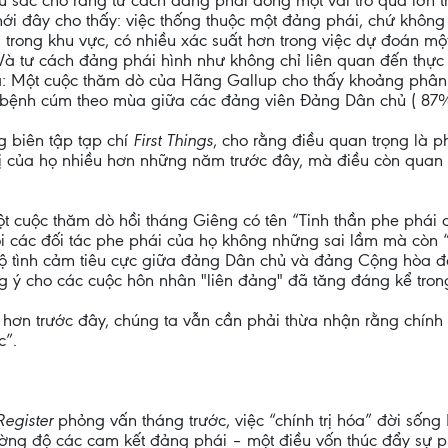
 sắc cho rằng tư cách đảng phái đóng một vai trò quá lớn t
 mới đây cho thấy: việc thống thuộc một đảng phái, chứ không 
 trong khu vực, có nhiều xác suất hơn trong việc dự đoán m
Và tư cách đảng phái hình như không chỉ liên quan đến thực 
nữa: Một cuộc thăm dò của Hãng Gallup cho thấy khoảng phân
với bệnh cúm theo mùa giữa các đảng viên Đảng Dân chủ ( 8
g biên tập tạp chí
First Things
, cho rằng điều quan trọng là p
rị của họ nhiều hơn những năm trước đây, mà điều còn quan 
t cuộc thăm dò hồi tháng Giêng có tên “Tinh thần phe phái
coi các đối tác phe phái của họ không những sai lầm mà còn
c độ tình cảm tiêu cực giữa đảng Dân chủ và đảng Cộng hòa
g ý cho các cuộc hôn nhân "liên đảng" đã tăng đáng kể tron
 hơn trước đây, chúng ta vẫn cần phải thừa nhận rằng chính 
c”.
Register
phỏng vấn tháng trước, việc “chính trị hóa” đời sống
ường độ các cam kết đảng phái – một điều vốn thúc đẩy sự 