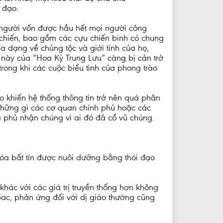
 đạo.
, người vốn được hầu hết mọi người công
u chiến, bao gồm các cựu chiến binh có chung
đa dạng về chủng tộc và giới tính của họ,
hế này của “Hoa Kỳ Trung Lưu” càng bị cản trở
ong khi các cuộc biểu tình của phong trào
 khiến hệ thống thông tin trở nên quá phân
những gì các cơ quan chính phủ hoặc các
à phủ nhận chúng vì ai đó đã cổ vũ chúng.
a bất tín được nuôi dưỡng bằng thói đạo
ác với các giá trị truyền thống hơn không
ubac, phản ứng đối với dị giáo thường cũng