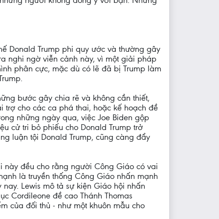
nơi những người không đồng ý với bạn. Nhưng
 thế Donald Trump phi quy ước và thường gây
a nghi ngờ viễn cảnh này, vì một giải pháp
 hình phân cực, mặc dù có lẽ đã bị Trump làm
 Trump.
ững bước gây chia rẽ và không cần thiết,
i trợ cho các ca phá thai, hoặc kế hoạch đề
trong những ngày qua, việc Joe Biden gộp
iệu cử tri bỏ phiếu cho Donald Trump trở
ắng luận tội Donald Trump, cũng càng đẩy
 này đều cho rằng người Công Giáo có vai
ấn mạnh là truyền thống Công Giáo nhấn mạnh
 nay. Lewis mô tả sự kiện Giáo hội nhấn
 Mục Cordileone đề cao Thánh Thomas
iểm của đối thủ - như một khuôn mẫu cho