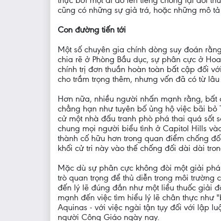
thực bởi một ai đó lên tiếng chống lại đối 
cũng có những sự giả trá, hoặc những mô tả
Con đường tiến tới
Một số chuyên gia chính dòng suy đoán rằng 
chia rẽ ở Phòng Bầu dục, sự phân cực ở Hoa 
chính trị đơn thuần hoàn toàn bất cập đối v
cho trầm trọng thêm, nhưng vốn đã có từ lâu
Hơn nữa, nhiều người nhấn mạnh rằng, bất c
chẳng hạn như tuyên bố ủng hộ việc bãi bỏ T
cử một nhà đấu tranh phò phá thai quá sốt 
chung mọi người biểu tình ở Capitol Hills và
thành cố hữu hơn trong quan điểm chống đối
khối cử tri này vào thế chống đối dài dài tr
Mặc dù sự phân cực không đòi một giải ph
trò quan trọng để thủ diễn trong môi trường
đến lý lẽ đúng đắn như một liều thuốc giải 
mạnh đến việc tìm hiểu lý lẽ chân thực như
Aquinas - với việc ngài tận tụy đối với lập
người Công Giáo ngày nay.