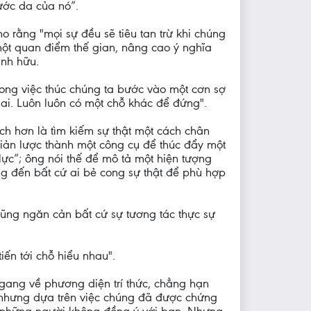
nước da của nó”.
ho rằng "mọi sự đều sẽ tiêu tan trừ khi chúng
một quan điểm thế gian, nâng cao ý nghĩa
ánh hữu.
rong việc thúc chúng ta bước vào một cơn sợ
mai. Luôn luôn có một chỗ khác để đứng".
hích hơn là tìm kiếm sự thật một cách chân
 giản lược thành một công cụ để thúc đẩy một
ực”; ông nói thế để mô tả một hiện tượng
g đến bất cứ ai bẻ cong sự thật để phù hợp
ũng ngăn cản bất cứ sự tương tác thực sự
tiến tới chỗ hiểu nhau".
ngang về phương diện trí thức, chẳng hạn
, nhưng dựa trên việc chúng đã được chứng