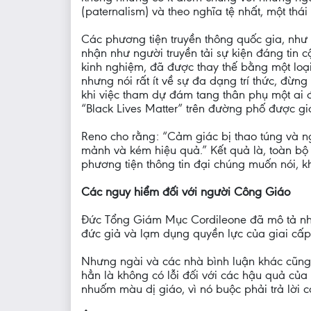
(paternalism) và theo nghĩa tệ nhất, một thá
Các phương tiện truyền thông quốc gia, như
nhận như người truyền tải sự kiện đáng tin 
kinh nghiệm, đã được thay thế bằng một loại 
nhưng nói rất ít về sự đa dạng trí thức, đừn
khi việc tham dự đám tang thân phụ một ai 
“Black Lives Matter” trên đường phố được giớ
Reno cho rằng: “Cảm giác bị thao túng và n
mảnh và kém hiệu quả.” Kết quả là, toàn b
phương tiện thông tin đại chúng muốn nói, k
Các nguy hiểm đối với người Công Giáo
Đức Tổng Giám Mục Cordileone đã mô tả nhâ
đức giả và lạm dụng quyền lực của giai cấp 
Nhưng ngài và các nhà bình luận khác cũng 
hẳn là không có lỗi đối với các hậu quả của
nhuốm màu dị giáo, vì nó buộc phải trả lời c