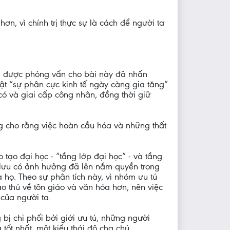
ơn, vì chính trị thực sự là cách để người ta
i được phỏng vấn cho bài này đã nhấn
bật “sự phân cực kinh tế ngày càng gia tăng”
có và giai cấp công nhân, đồng thời giữ
g cho rằng việc hoàn cầu hóa và những thất
tạo đại học - “tầng lớp đại học” - và tầng
g lưu có ảnh hưởng đã lên nắm quyền trong
 họ. Theo sự phân tích này, vì nhóm ưu tú
ảo thủ về tôn giáo và văn hóa hơn, nên việc
của người ta.
bị chi phối bởi giới ưu tú, những người
tốt nhất, một kiểu thái độ cha chú