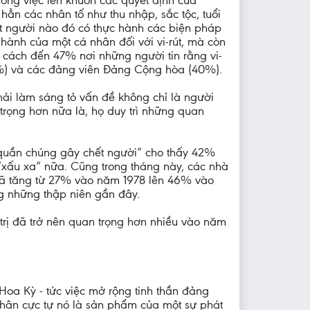
rong việc lên khuôn các quyết định của
hẳn các nhân tố như thu nhập, sắc tộc, tuổi
ột người nào đó có thực hành các biện pháp
hành của một cá nhân đối với vi-rút, mà còn
 cách đến 47% nơi những người tin rằng vi-
7%) và các đảng viên Đảng Cộng hòa (40%).
hải làm sáng tỏ vấn đề không chỉ là người
trọng hơn nữa là, họ duy trì những quan
 quần chúng gây chết người” cho thấy 42%
 “xấu xa” nữa. Cũng trong tháng này, các nhà
 đã tăng từ 27% vào năm 1978 lên 46% vào
g những thập niên gần đây.
trị đã trở nên quan trọng hơn nhiều vào năm
 Hoa Kỳ - tức việc mở rộng tinh thần đảng
phân cực tự nó là sản phẩm của một sự phát