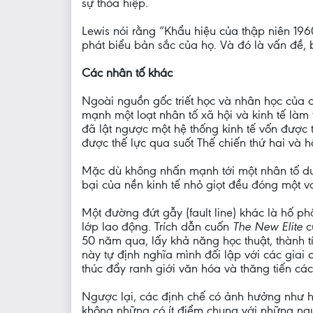
sự thỏa hiệp.
Lewis nói rằng “Khẩu hiệu của thập niên 1960,
phát biểu bản sắc của họ. Và đó là vấn đề, 
Các nhân tố khác
Ngoài nguồn gốc triết học và nhân học của
mạnh một loạt nhân tố xã hội và kinh tế làm
đã lật ngược một hệ thống kinh tế vốn được 
được thế lực qua suốt Thế chiến thứ hai và h
Mặc dù không nhấn mạnh tới một nhân tố duy
bại của nền kinh tế nhỏ giọt đều đóng một vai
Một đường đứt gẫy (fault line) khác là hố p
lớp lao động. Trích dẫn cuốn
The New Elite
c
50 năm qua, lấy khả năng học thuật, thành t
này tự định nghĩa mình đối lập với các giai 
thúc đẩy ranh giới văn hóa và thăng tiến cá
Ngược lại, các định chế có ảnh hưởng như hệ
không những có ít điểm chung với những người