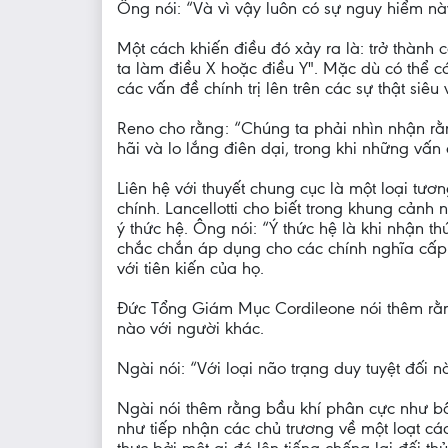
Ông nói: “Và vì vậy luôn có sự nguy hiểm này
Một cách khiến điều đó xảy ra là: trở thành 
ta làm điều X hoặc điều Y". Mặc dù có thể c
các vấn đề chính trị lên trên các sự thật si
Reno cho rằng: “Chúng ta phải nhìn nhận rằn
hãi và lo lắng điên dại, trong khi những vấn
Liên hệ với thuyết chung cục là một loại tươn
chính. Lancellotti cho biết trong khung cảnh
ý thức hệ. Ông nói: “Ý thức hệ là khi nhận 
chắc chắn áp dụng cho các chính nghĩa cấp 
với tiên kiến của họ.
Đức Tổng Giám Mục Cordileone nói thêm rằng
nào với người khác.
Ngài nói: “Với loại não trạng duy tuyệt đối nà
Ngài nói thêm rằng bầu khí phân cực như bầu
như tiếp nhận các chủ trương về một loạt cá