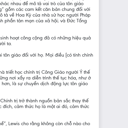
khác nhau để mô tả vai trò của tôn giáo
êng” gồm các cam kết căn bản chung đối với
mô tả về Hoa Kỳ của nhà sử học người Pháp
hành phần tản mạn của xã hội; và Đức Tổng
g sinh hoạt công cộng đã có những hiệu quả
ời ta.
i tôn giáo đối với họ. Mọi điều [có tính chính
à triết học chính trị Công Giáo người Ý thế
g nơi xẩy ra diễn trình thế tục hóa, như ở
hơn, là sự chuyển dịch động lực tôn giáo
 Chính trị trở thành nguồn bản sắc thay thế
c đích, cảm thức họ là một ai đó, cảm thức
thể”, Lewis cho rằng không còn chỗ nào cho