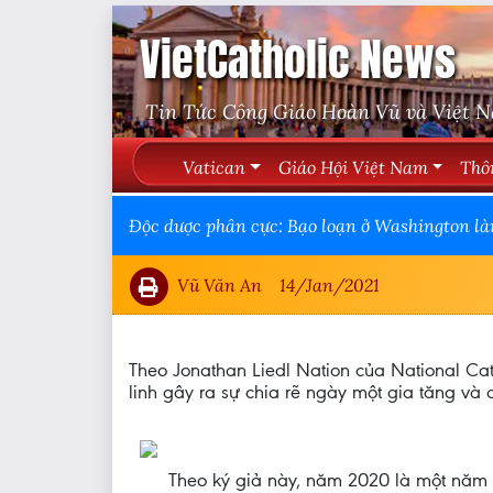
VietCatholic News
Tin Tức Công Giáo Hoàn Vũ và Việt 
Vatican
Giáo Hội Việt Nam
Thô
Độc dược phân cực: Bạo loạn ở Washington làm
Vũ Văn An
14/Jan/2021
Theo Jonathan Liedl Nation của National Ca
linh gây ra sự chia rẽ ngày một gia tăng và 
Theo ký giả này, năm 2020 là một năm đ