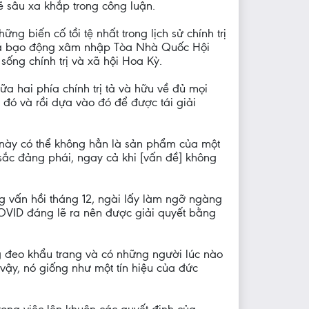
ẽ sâu xa khắp trong công luận.
 biến cố tồi tệ nhất trong lịch sử chính trị
 đã bạo động xâm nhập Tòa Nhà Quốc Hội
sống chính trị và xã hội Hoa Kỳ.
ữa hai phía chính trị tả và hữu về đủ mọi
 đó và rồi dựa vào đó để được tái giải
h này có thể không hẳn là sản phẩm của một
 sắc đảng phái, ngay cả khi [vấn đề] không
g vấn hồi tháng 12, ngài lấy làm ngỡ ngàng
COVID đáng lẽ ra nên được giải quyết bằng
g đeo khẩu trang và có những người lúc nào
vậy, nó giống như một tín hiệu của đức