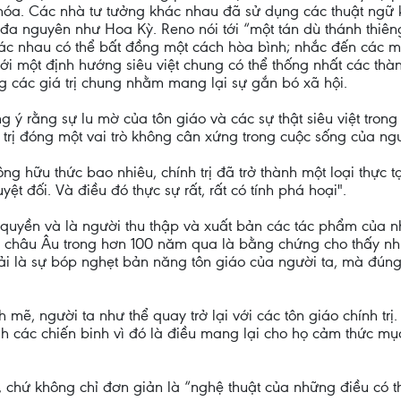
 hóa. Các nhà tư tưởng khác nhau đã sử dụng các thuật ngữ 
i đa nguyên như Hoa Kỳ. Reno nói tới “một tán dù thánh thi
khác nhau có thể bất đồng một cách hòa bình; nhắc đến các 
i tới một định hướng siêu việt chung có thể thống nhất các t
g các giá trị chung nhằm mang lại sự gắn bó xã hội.
ý rằng sự lu mờ của tôn giáo và các sự thật siêu việt tron
h trị đóng một vai trò không cân xứng trong cuộc sống của ngư
ng hữu thức bao nhiêu, chính trị đã trở thành một loại thực tạ
yệt đối. Và điều đó thực sự rất, rất có tính phá hoại".
m quyền và là người thu thập và xuất bản các tác phẩm của nh
a châu Âu trong hơn 100 năm qua là bằng chứng cho thấy nhữn
 là sự bóp nghẹt bản năng tôn giáo của người ta, mà đúng 
mẽ, người ta như thể quay trở lại với các tôn giáo chính trị.
ành các chiến binh vì đó là điều mang lại cho họ cảm thức mụ
ắc, chứ không chỉ đơn giản là “nghệ thuật của những điều có 