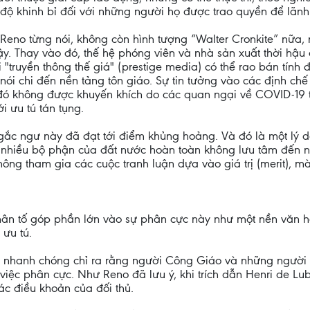
i độ khinh bỉ đối với những người họ được trao quyền để lãnh
 Reno từng nói, không còn hình tượng “Walter Cronkite” nữa
cậy. Thay vào đó, thế hệ phóng viên và nhà sản xuất thời hậ
"truyền thông thế giá" (prestige media) có thể rao bán tính 
g nói chi đến nền tảng tôn giáo. Sự tin tưởng vào các định c
đó không được khuyến khích do các quan ngại về COVID-19 tr
i ưu tú tán tụng.
gắc ngư này đã đạt tới điểm khủng hoảng. Và đó là một lý do
ộ nhiều bộ phận của đất nước hoàn toàn không lưu tâm đến 
hông tham gia các cuộc tranh luận dựa vào giá trị (merit), m
n tố góp phần lớn vào sự phân cực này như một nền văn hó
ưu tú.
nhanh chóng chỉ ra rằng người Công Giáo và những người kh
 việc phân cực. Như Reno đã lưu ý, khi trích dẫn Henri de L
ác điều khoản của đối thủ.