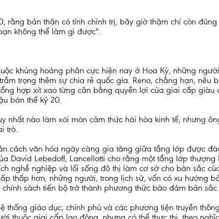
 rằng bản thân có tính chính trị, bây giờ thậm chí còn đúng h
bạn không thể làm gì được".
 cuộc khủng hoảng phân cực hiện nay ở Hoa Kỳ, những ngườ
 trầm trọng thêm sự chia rẽ quốc gia. Reno, chẳng hạn, nêu 
tổng hợp xít xao từng cân bằng quyền lợi của giai cấp giàu 
ậu bán thế kỷ 20.
 nhất nào làm xói mòn cảm thức hài hòa kinh tế, nhưng ôn
 trò.
hân cách văn hóa ngày càng gia tăng giữa tầng lớp được đào 
ủa David Lebedoff, Lancellotti cho rằng một tầng lớp thượn
ích nghề nghiệp và lối sống đô thị làm cơ sở cho bản sắc của
cấp thấp hơn, những người, trong lịch sử, vốn có xu hướng b
c chính sách tiến bộ trở thành phương thức bảo đảm bản sắc 
 thống giáo dục, chính phủ và các phương tiện truyền thông 
 thuộc giai cấp lao động, nhưng có thể thực thi, theo nghĩa 