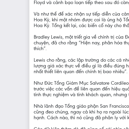
Floyd và cảnh bạo loạn tiếp theo sau đó cà
Và như thể để xác nhận sự tiếp diễn của cản
Hoa Kỳ, khi một nhóm được coi là ủng hộ 
Hoa Kỳ. Tổng kết lại, các biến cố này cho th
Bradley Lewis, một triết gia về chính trị của
chuyện, đã cho rằng “Hiện nay, phân hóa thự
thích”.
Lewis cho rằng, các lập trường do các cá n
lượng giá xác thực về điều gì là điều đúng 
nhất thiết liên quan đến chính trị bao nhiêu”.
Như Đức Tổng Giám Mục Salvatore Cordileone
trước việc các vấn đề liên quan đến hiệu q
tính thực nghiệm và tính khách quan, nhưng t
Nhà lãnh đạo Tổng giáo phận San Francisco 
cũng đeo chúng, ngay cả khi họ ra ngoài lúc
hạnh. Cách nào, thì nó cũng đã phân ly với 