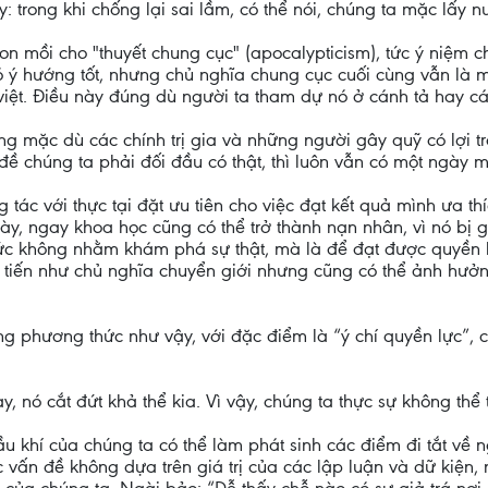
: trong khi chống lại sai lầm, có thể nói, chúng ta mặc lấy 
con mồi cho "thuyết chung cục" (apocalypticism), tức ý niệm c
ó ý hướng tốt, nhưng chủ nghĩa chung cục cuối cùng vẫn là 
êu việt. Điều này đúng dù người ta tham dự nó ở cánh tả hay c
g mặc dù các chính trị gia và những người gây quỹ có lợi t
 đề chúng ta phải đối đầu có thật, thì luôn vẫn có một ngày 
g tác với thực tại đặt ưu tiên cho việc đạt kết quả mình ưa t
 này, ngay khoa học cũng có thể trở thành nạn nhân, vì nó bị
thức không nhằm khám phá sự thật, mà là để đạt được quyền l
tiến như chủ nghĩa chuyển giới nhưng cũng có thể ảnh hưởn
 phương thức như vậy, với đặc điểm là “ý chí quyền lực”, c
y, nó cắt đứt khả thể kia. Vì vậy, chúng ta thực sự không thể 
 khí của chúng ta có thể làm phát sinh các điểm đi tắt về 
c vấn đề không dựa trên giá trị của các lập luận và dữ kiện