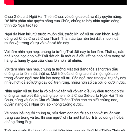
Chúa Giê-su là Ngôi Hai Thiên Chúa, vô cùng cao cả và đầy quyền năng.
Để hiểu phần nào quyền năng của Chúa, chúng ta hãy nhìn ngắm công
trình do Ngài tác tạo.
Ngài đã hiện hữu từ trước muôn đời, trước khi có vũ trụ càn khôn. Ngài
cùng với Chúa Cha và Chúa Thánh Thần tác tạo nên trời đất, muôn loài
muôn vật trong vũ trụ vô biên vô tận này.
Với tầm nhìn hạn hẹp, chúng ta tưởng Trái đất này to lớn lắm. Thật ra, các
nhà khoa học cho biết Trái đất chỉ là một quả cầu rất bé nhỏ nằm trong số
hàng tỷ, hàng tỷ quả cầu khác lớn hơn rất nhiều.
Với tầm nhìn hạn hẹp, chúng ta tưởng Mặt trời đang tỏa sáng trên đầu
chúng ta to lớn nhất, thật ra, Mặt trời của chúng ta chỉ là một ngôi sao
trong vô vàn ngôi sao lớn lao trong vũ trụ. Các ngôi sao trong vũ trụ này này
nhiều hơn cả số lượng cây cối trên rừng, nhiều hơn số cá bơi lội dưới nước.
Nhìn ngắm vũ trụ bao la vô biên vô tận với vô vàn điều kỳ diệu trong đó thì
chúng ta mới biết Đấng sáng tạo nên nó là Chúa Giê-su, là Ngôi Hai Thiên
Chúa, cùng với Chúa Cha và Chúa Thánh Thần cao cả biết chừng nào,
quyền năng của Ngài lớn lao không tưởng được…
Về phần loài người chúng ta, nếu đem con người so sánh với muôn vàn
trăng sao trong vũ trụ, thì con người chỉ là một hạt bụi li ti, vô cùng nhỏ bé,
chẳng đáng là gì.
Thế mà vì yêu thương loài người thấp hèn, nhỏ bé, Ngôi Hai Thiên Chúa vô