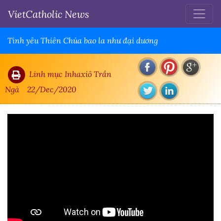
VietCatholic News
Tình yêu Thiên Chúa bao la như đại dương
Linh mục Inhaxiô Trần
Ngà
22/Dec/2020