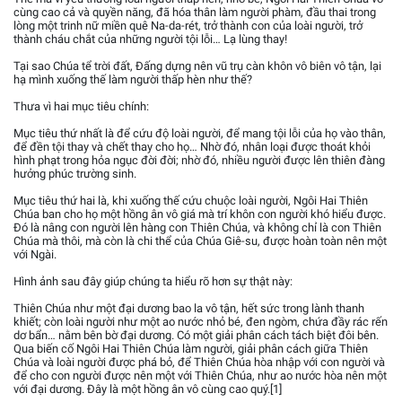
cùng cao cả và quyền năng, đã hóa thân làm người phàm, đầu thai trong
lòng một trinh nữ miền quê Na-da-rét, trở thành con của loài người, trở
thành cháu chắt của những người tội lỗi… Lạ lùng thay!
Tại sao Chúa tể trời đất, Đấng dựng nên vũ trụ càn khôn vô biên vô tận, lại
hạ mình xuống thế làm người thấp hèn như thế?
Thưa vì hai mục tiêu chính:
Mục tiêu thứ nhất là để cứu độ loài người, để mang tội lỗi của họ vào thân,
để đền tội thay và chết thay cho họ… Nhờ đó, nhân loại được thoát khỏi
hình phạt trong hỏa ngục đời đời; nhờ đó, nhiều người được lên thiên đàng
hưởng phúc trường sinh.
Mục tiêu thứ hai là, khi xuống thế cứu chuộc loài người, Ngôi Hai Thiên
Chúa ban cho họ một hồng ân vô giá mà trí khôn con người khó hiểu được.
Đó là nâng con người lên hàng con Thiên Chúa, và không chỉ là con Thiên
Chúa mà thôi, mà còn là chi thể của Chúa Giê-su, được hoàn toàn nên một
với Ngài.
Hình ảnh sau đây giúp chúng ta hiểu rõ hơn sự thật này:
Thiên Chúa như một đại dương bao la vô tận, hết sức trong lành thanh
khiết; còn loài người như một ao nước nhỏ bé, đen ngòm, chứa đầy rác rến
dơ bẩn… nằm bên bờ đại dương. Có một giải phân cách tách biệt đôi bên.
Qua biến cố Ngôi Hai Thiên Chúa làm người, giải phân cách giữa Thiên
Chúa và loài người được phá bỏ, để Thiên Chúa hòa nhập với con người và
để cho con người được nên một với Thiên Chúa, như ao nước hòa nên một
với đại dương. Đây là một hồng ân vô cùng cao quý.[1]