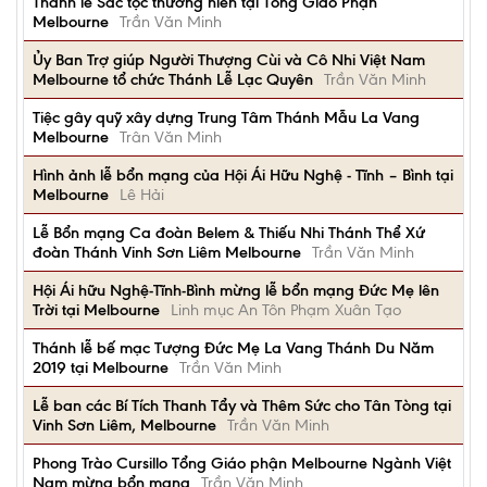
Thánh lễ Sắc tộc thường niên tại Tổng Giáo Phận
Melbourne
Trần Văn Minh
Ủy Ban Trợ giúp Người Thượng Cùi và Cô Nhi Việt Nam
Melbourne tổ chức Thánh Lễ Lạc Quyên
Trần Văn Minh
Tiệc gây quỹ xây dựng Trung Tâm Thánh Mẫu La Vang
Melbourne
Trân Văn Minh
Hình ảnh lễ bổn mạng của Hội Ái Hữu Nghệ - Tĩnh – Bình tại
Melbourne
Lê Hải
Lễ Bổn mạng Ca đoàn Belem & Thiếu Nhi Thánh Thể Xứ
đoàn Thánh Vinh Sơn Liêm Melbourne
Trần Văn Minh
Hội Ái hữu Nghệ-Tĩnh-Bình mừng lễ bổn mạng Đức Mẹ lên
Trời tại Melbourne
Linh mục An Tôn Phạm Xuân Tạo
Thánh lễ bế mạc Tượng Đức Mẹ La Vang Thánh Du Năm
2019 tại Melbourne
Trần Văn Minh
Lễ ban các Bí Tích Thanh Tẩy và Thêm Sức cho Tân Tòng tại
Vinh Sơn Liêm, Melbourne
Trần Văn Minh
Phong Trào Cursillo Tổng Giáo phận Melbourne Ngành Việt
Nam mừng bổn mạng
Trần Văn Minh