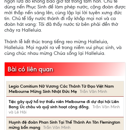
ngọn lửa đó không bao giờ tắt trong tâm hồn. Chủ tế
dùng nến Phục Sinh để làm phép nước, cộng đoàn được
mời thắp nến sáng lên, cùng lập lại lời tuyên xưng đức
tin. Chủ tể lấy nước thánh đi rẩy khắp mọi nơi và ca
đoàn hát vang: Tôi đã thấy nước từ bên phải đền thờ
chảy ra Halleluia.
Thánh lễ kết thúc trong tiếng reo mừng Halleluia,
Halleluia. Mọi người ra về trong niềm vui phục sinh, và
cùng chúc nhau mừng Chúa sống lại Halleluia.
Bài có liên quan
Legio Comitium Nữ Vương Các Thánh Tử Đạo Việt Nam
Melbourne Mừng Sinh Nhật Đức Mẹ
Trần Văn Minh
Tiệc gây quỹ hổ trợ thiếu niên Melbourne đi dự đại hội Liên
Bang Úc châu và quỹ sinh hoạt cộng đồng.
Trần Văn Minh
và Lê Hải
Huynh đệ đoàn Phan Sinh Tại Thế Thánh An Tôn Flemington
mừng bổn mạng
Trần Văn Minh