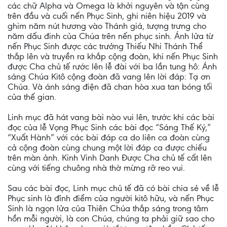
các chữ Alpha và Omega là khởi nguyên và tận cùng
trên đầu và cuối nến Phục Sinh, ghi niên hiệu 2019 và
ghim năm nút hương vào Thánh giá, tượng trưng cho
năm dấu đinh của Chúa trên nến phục sinh. Ánh lửa từ
nến Phục Sinh được các trưởng Thiếu Nhi Thánh Thể
thắp lên và truyền ra khắp cộng đoàn, khi nến Phục Sinh
được Cha chủ tế rước lên lễ đài với ba lần tung hô: Ánh
sáng Chúa Kitô cộng đoàn đã vang lên lời đáp: Tạ ơn
Chúa. Và ánh sáng điện đã chan hòa xua tan bóng tối
của thế gian.
Linh mục đã hát vang bài nào vui lên, trước khi các bài
đọc của lễ Vọng Phục Sinh các bài đọc “Sáng Thế Ký,”
“Xuất Hành” với các bài đáp ca do liên ca đoàn cùng
cả cộng đoàn cùng chung một lời đáp ca được chiếu
trên màn ảnh. Kinh Vinh Danh Được Cha chủ tế cất lên
cùng với tiếng chuông nhà thờ mừng rỡ reo vui.
Sau các bài đọc, Linh mục chủ tế đã có bài chia sẻ về lễ
Phục sinh là đỉnh điểm của người kitô hữu, và nến Phục
Sinh là ngọn lửa của Thiên Chúa thắp sáng trong tâm
hồn mỗi người, là con Chúa, chúng ta phải giữ sao cho