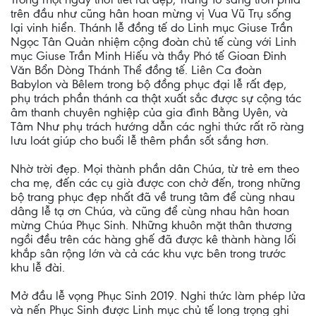
trên đầu như cũng hân hoan mừng vị Vua Vũ Trụ sống
lại vinh hiển. Thánh lễ đồng tế do Linh mục Giuse Trần
Ngọc Tân Quản nhiệm cộng đoàn chủ tế cùng với Linh
mục Giuse Trần Minh Hiếu và thầy Phó tế Gioan Đinh
Văn Bổn Dòng Thánh Thể đồng tế. Liên Ca đoàn
Babylon và Bêlem trong bộ đồng phục đại lễ rất đẹp,
phụ trách phần thánh ca thật xuất sắc được sự cộng tác
âm thanh chuyên nghiệp của gia đình Bằng Uyên, và
Tâm Như phụ trách hướng dẫn các nghi thức rất rõ ràng
lưu loát giúp cho buổi lễ thêm phần sốt sắng hơn.
Nhờ trời đẹp. Mọi thành phần dân Chúa, từ trẻ em theo
cha mẹ, đến các cụ già được con chở đến, trong những
bộ trang phục đẹp nhất đã về trung tâm để cùng nhau
dâng lễ tạ ơn Chúa, và cũng để cùng nhau hân hoan
mừng Chúa Phục Sinh. Những khuôn mặt thân thương
ngồi đều trên các hàng ghế đã được kê thành hàng lối
khắp sân rộng lớn và cả các khu vực bên trong trước
khu lễ đài.
Mở đầu lễ vọng Phục Sinh 2019. Nghi thức làm phép lửa
và nến Phục Sinh được Linh mục chủ tế long trọng ghi