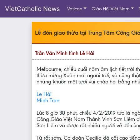
VietCatholic News
Vatican
Giáo Hội Việt Nam
Lễ đón giao thừa tại Trung Tâm Công Gi
Trần Văn Minh hình Lê Hải
Melbourne, chiều cuối năm âm lịch tiết trời
thừa mừng Xuân mới ngoài trời, và cũng thậ
những khuôn mặt tươi vui chào hỏi bằng nhữ
Le Hải
Minh Tran
Lúc 8 giờ 30 phút, chiều 4/2/2019 tức là n
Công Giáo Việt Nam Thánh Vinh Sơn Liêm đã 
Sơn Liêm và được rất nhiều người về để cùn
Từ rất sớm, Ca đoàn Cecilia đã cất cao tiến