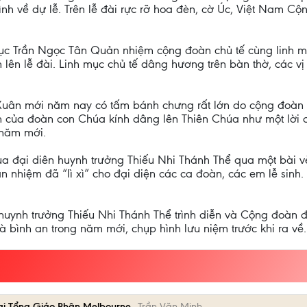
ình về dự lễ. Trên lễ đài rực rỡ hoa đèn, cờ Úc, Việt Nam C
mục Trần Ngọc Tân Quản nhiệm cộng đoàn chủ tế cùng linh m
ến lên lễ đài. Linh mục chủ tế dâng hương trên bàn thờ, các 
uân mới năm nay có tấm bánh chưng rất lớn do cộng đoàn c
h của đoàn con Chúa kính dâng lên Thiên Chúa như một lời 
 năm mới.
của đại diên huynh trưởng Thiếu Nhi Thánh Thể qua một bài v
 nhiệm đã “lì xì” cho đại diện các ca đoàn, các em lễ sin
 huynh trưởng Thiếu Nhi Thánh Thể trình diễn và Cộng đoàn 
 bình an trong năm mới, chụp hình lưu niệm trước khi ra về.
tại Tổng Giáo Phận Melbourne
Trần Văn Minh