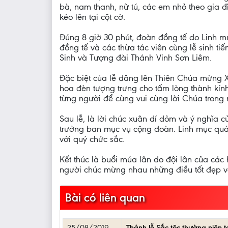
bà, nam thanh, nữ tú, các em nhỏ theo gia đ
kéo lên tại cột cờ.
Đúng 8 giờ 30 phút, đoàn đồng tế do Linh 
đồng tế và các thừa tác viên cùng lễ sinh ti
Sinh và Tượng đài Thánh Vinh Sơn Liêm.
Đặc biệt của lễ dâng lên Thiên Chúa mừng X
hoa đèn tượng trưng cho tấm lòng thành kín
từng người để cùng vui cùng lời Chúa trong
Sau lễ, là lời chúc xuân dí dỏm và ý nghĩa 
trưởng ban mục vụ cộng đoàn. Linh mục quản
với quý chức sắc.
Kết thúc là buổi múa lân do đội lân của các
người chúc mừng nhau những điều tốt đẹp và
Bài có liên quan
25/08/2019
Thánh lễ Sắc tộc thường niên 