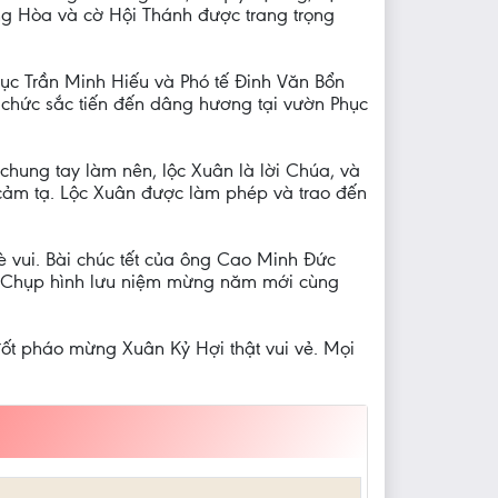
ộng Hòa và cờ Hội Thánh được trang trọng
ục Trần Minh Hiếu và Phó tế Đinh Văn Bổn
vị chức sắc tiến đến dâng hương tại vườn Phục
hung tay làm nên, lộc Xuân là lời Chúa, và
cảm tạ. Lộc Xuân được làm phép và trao đến
è vui. Bài chúc tết của ông Cao Minh Đức
h. Chụp hình lưu niệm mừng năm mới cùng
đốt pháo mừng Xuân Kỷ Hợi thật vui vẻ. Mọi