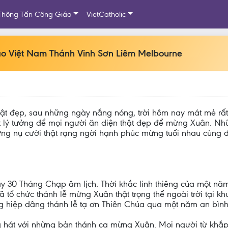
Thông Tấn Công Giáo
VietCatholic
áo Việt Nam Thánh Vinh Sơn Liêm Melbourne
 thật đẹp, sau những ngày nắng nóng, trời hôm nay mát mẻ rất
t lý tưởng để mọi người ăn diện thật đẹp để mừng Xuân. Nhữ
ng nụ cười thật rạng ngời hạnh phúc mừng tuổi nhau cùng đi
gày 30 Tháng Chạp âm lịch. Thời khắc linh thiêng của một 
tổ chức thánh lễ mừng Xuân thật trọng thể ngoài trời tại 
g hiệp dâng thánh lễ tạ ơn Thiên Chúa qua một năm an bình
g hát với những bản thánh ca mừng Xuân. Mọi người từ khắp 