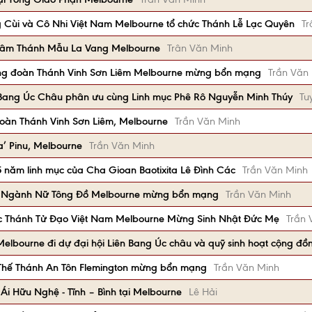
 Cùi và Cô Nhi Việt Nam Melbourne tổ chức Thánh Lễ Lạc Quyên
Tr
 Tâm Thánh Mẫu La Vang Melbourne
Trân Văn Minh
ng đoàn Thánh Vinh Sơn Liêm Melbourne mừng bổn mạng
Trần Văn
 Bang Úc Châu phân ưu cùng Linh mục Phê Rô Nguyễn Minh Thúy
Tu
oàn Thánh Vinh Sơn Liêm, Melbourne
Trần Văn Minh
a’ Pinu, Melbourne
Trần Văn Minh
năm linh mục của Cha Gioan Baotixita Lê Đình Các
Trần Văn Minh
à Ngành Nữ Tông Đồ Melbourne mừng bổn mạng
Trần Văn Minh
c Thánh Tử Đạo Việt Nam Melbourne Mừng Sinh Nhật Đức Mẹ
Trần 
 Melbourne đi dự đại hội Liên Bang Úc châu và quỹ sinh hoạt cộng đồ
 Thế Thánh An Tôn Flemington mừng bổn mạng
Trần Văn Minh
Ái Hữu Nghệ - Tĩnh – Bình tại Melbourne
Lê Hải