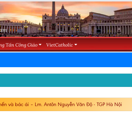
Nam
ng Tấn Công Giáo
VietCatholic
ến và bác ái – Lm. Antôn Nguyễn Văn Độ - TGP Hà Nội