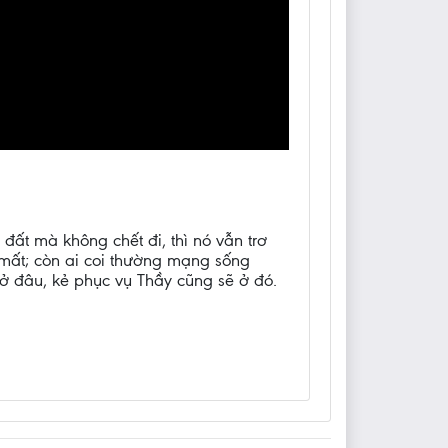
đất mà không chết đi, thì nó vẫn trơ
ẽ mất; còn ai coi thường mạng sống
y ở đâu, kẻ phục vụ Thầy cũng sẽ ở đó.