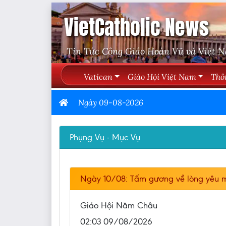
VietCatholic News
Tin Tức Công Giáo Hoàn Vũ và Việt 
Vatican
Giáo Hội Việt Nam
Thô
Ngày 09-08-2026
Phụng Vụ - Mục Vụ
Ngày 10/08: Tấm gương về lòng yêu m
Giáo Hội Năm Châu
02:03 09/08/2026