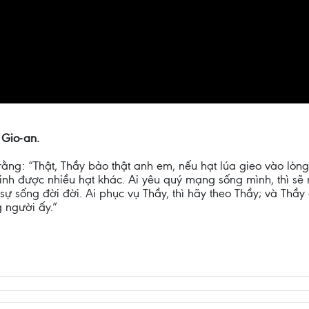
 Gio-an.
rằng: “Thật, Thầy bảo thật anh em, nếu hạt lúa gieo vào lòng 
 sinh được nhiều hạt khác. Ai yêu quý mạng sống mình, thì s
 sự sống đời đời. Ai phục vụ Thầy, thì hãy theo Thầy; và Thầ
 người ấy.”