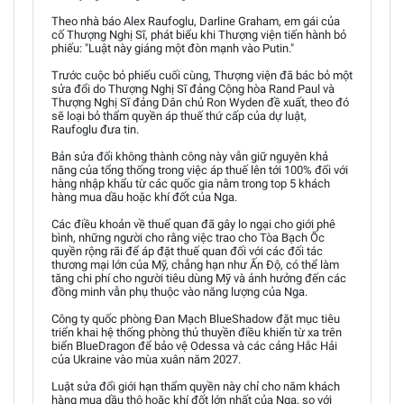
Theo nhà báo Alex Raufoglu, Darline Graham, em gái của
cố Thượng Nghị Sĩ, phát biểu khi Thượng viện tiến hành bỏ
phiếu: "Luật này giáng một đòn mạnh vào Putin."
Trước cuộc bỏ phiếu cuối cùng, Thượng viện đã bác bỏ một
sửa đổi do Thượng Nghị Sĩ đảng Cộng hòa Rand Paul và
Thượng Nghị Sĩ đảng Dân chủ Ron Wyden đề xuất, theo đó
sẽ loại bỏ thẩm quyền áp thuế thứ cấp của dự luật,
Raufoglu đưa tin.
Bản sửa đổi không thành công này vẫn giữ nguyên khả
năng của tổng thống trong việc áp thuế lên tới 100% đối với
hàng nhập khẩu từ các quốc gia nằm trong top 5 khách
hàng mua dầu hoặc khí đốt của Nga.
Các điều khoản về thuế quan đã gây lo ngại cho giới phê
bình, những người cho rằng việc trao cho Tòa Bạch Ốc
quyền rộng rãi để áp đặt thuế quan đối với các đối tác
thương mại lớn của Mỹ, chẳng hạn như Ấn Độ, có thể làm
tăng chi phí cho người tiêu dùng Mỹ và ảnh hưởng đến các
đồng minh vẫn phụ thuộc vào năng lượng của Nga.
Công ty quốc phòng Đan Mạch BlueShadow đặt mục tiêu
triển khai hệ thống phòng thủ thuyền điều khiển từ xa trên
biển BlueDragon để bảo vệ Odessa và các cảng Hắc Hải
của Ukraine vào mùa xuân năm 2027.
Luật sửa đổi giới hạn thẩm quyền này chỉ cho năm khách
hàng mua dầu thô hoặc khí đốt lớn nhất của Nga, so với