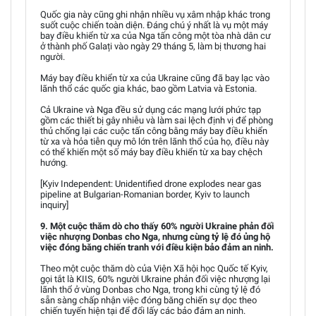
Quốc gia này cũng ghi nhận nhiều vụ xâm nhập khác trong
suốt cuộc chiến toàn diện. Đáng chú ý nhất là vụ một máy
bay điều khiển từ xa của Nga tấn công một tòa nhà dân cư
ở thành phố Galați vào ngày 29 tháng 5, làm bị thương hai
người.
Máy bay điều khiển từ xa của Ukraine cũng đã bay lạc vào
lãnh thổ các quốc gia khác, bao gồm Latvia và Estonia.
Cả Ukraine và Nga đều sử dụng các mạng lưới phức tạp
gồm các thiết bị gây nhiễu và làm sai lệch định vị để phòng
thủ chống lại các cuộc tấn công bằng máy bay điều khiển
từ xa và hỏa tiễn quy mô lớn trên lãnh thổ của họ, điều này
có thể khiến một số máy bay điều khiển từ xa bay chệch
hướng.
[Kyiv Independent: Unidentified drone explodes near gas
pipeline at Bulgarian-Romanian border, Kyiv to launch
inquiry]
9. Một cuộc thăm dò cho thấy 60% người Ukraine phản đối
việc nhượng Donbas cho Nga, nhưng cùng tỷ lệ đó ủng hộ
việc đóng băng chiến tranh với điều kiện bảo đảm an ninh.
Theo một cuộc thăm dò của Viện Xã hội học Quốc tế Kyiv,
gọi tắt là KIIS, 60% người Ukraine phản đối việc nhượng lại
lãnh thổ ở vùng Donbas cho Nga, trong khi cùng tỷ lệ đó
sẵn sàng chấp nhận việc đóng băng chiến sự dọc theo
chiến tuyến hiện tại để đổi lấy các bảo đảm an ninh.