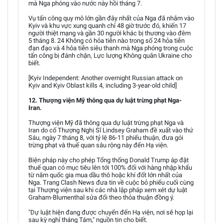
mà Nga phóng vào nước này hồi tháng 7.
Vụ tấn công quy mô lớn gần đây nhất của Nga đã nhắm vào
Kyiv và khu vực xung quanh chỉ 48 giờ trước đó, khiến 17
người thiệt mạng và gần 30 người khác bị thương vào đêm
5 tháng 8. 24 Không có hỏa tiễn nào trong số 24 hỏa tiễn
đạn đạo và 4 hỏa tiễn siêu thanh mà Nga phóng trong cuộc
tấn công bị đánh chặn, Lực lượng Không quân Ukraine cho
biết.
[Kyiv Independent: Another overnight Russian attack on
Kyiv and Kyiv Oblast kills 4, including 3-year-old child]
12. Thượng viện Mỹ thông qua dự luật trừng phạt Nga-
Iran.
Thượng viện Mỹ đã thông qua dự luật trừng phạt Nga và
Iran do cố Thượng Nghị Sĩ Lindsey Graham đề xuất vào thứ
Sáu, ngày 7 tháng 8, với tỷ lệ 86-11 phiếu thuận, đưa gói
trừng phạt và thuế quan sâu rộng này đến Hạ viện.
Biện pháp này cho phép Tổng thống Donald Trump áp đặt
thuế quan có mục tiêu lên tới 100% đối với hàng nhập khẩu
từ năm quốc gia mua dầu thô hoặc khí đốt lớn nhất của
Nga. Trang Clash News đưa tin về cuộc bỏ phiếu cuối cùng
tại Thượng viện sau khi các nhà lập pháp xem xét dự luật
Graham-Blumenthal sửa đổi theo thỏa thuận đồng ý.
"Dự luật hiện đang được chuyển đến Hạ viện, nơi sẽ họp lại
sau kỳ nghỉ tháng Tám," nguồn tin cho biết.