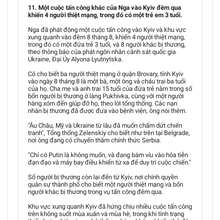
11. Một cuộc tấn công khác của Nga vào Kyiv đêm qua
khiến 4 người thiệt mạng, trong đó có một trẻ em 3 tuổi.
Nga đã phát động một cuộc tấn công vào Kyiv và khu vực
xung quanh vào đêm 8 tháng 8, khiến 4 người thiệt mạng,
trong đó có một đứa trẻ 3 tuổi, và 8 người khác bị thương,
theo thông báo của phát ngôn nhân cảnh sát quốc gia
Ukraine, Đại Úy Alyona Lyutnytska.
Cô cho biết ba người thiệt mạng ở quận Brovary, tỉnh Kyiv
vào ngày 8 tháng 8 là một bà, một ông và cháu trai ba tuổi
của họ. Cha mẹ và anh trai 15 tuổi của đứa trẻ nằm trong số
bốn người bị thương ở làng Pukhivka, cùng với một người
hàng xóm đến giúp đỡ họ, theo lời tổng thống. Các nạn
nhân bị thương đã được đưa vào bệnh viện, ông nói thêm.
"Âu Châu, Mỹ và Ukraine từ lâu đã muốn chấm dứt chiến
tranh", Tổng thống Zelenskiy cho biết như trên tại Belgrade,
nơi ông đang có chuyến thăm chính thức Serbia.
"Chỉ có Putin là không muốn, và đang bám víu vào hỏa tiễn
đạn đạo và máy bay điều khiển từ xa để duy trì cuộc chiến."
Số người bị thương còn lại đến từ Kyiv, nơi chính quyền
quân sự thành phố cho biết một người thiệt mạng và bốn
người khác bị thương trong vụ tấn công đêm qua.
Khu vực xung quanh Kyiv đã hứng chịu nhiều cuộc tấn công
trên không suốt mùa xuân và mùa hè, trong khi tình trạng