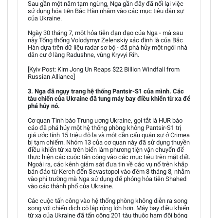
Sau gần một năm tạm ngừng, Nga gần đây đã nối lại việc
sử dụng hỏa tiễn Bắc Hàn nhằm vào các mục tiêu dân sự
của Ukraine.
Ngày 30 tháng 7, một hỏa tiễn đạn đạo của Nga - mà sau
này Tổng thống Volodymyr Zelenskiy xác định là của Bắc
Hàn dựa trên dữ liệu radar sơ bộ - đã phá hủy một ngôi nhà
dân cư ở làng Radushne, vùng Kryvyi Rih.
[Kyiv Post: Kim Jong Un Reaps $22 Billion Windfall from
Russian Alliance]
3. Nga đã ngụy trang hệ thống Pantsir-S1 của mình. Các
tàu chiến của Ukraine đã tung máy bay điều khiển từ xa để
phá hủy nó.
Cơ quan Tình báo Trung ương Ukraine, gọi tắt là HUR báo
cáo đã phá hủy một hệ thống phòng không Pantsir-S1 trị
giá ước tính 15 triệu đô la và một cần cẩu quân sự ở Crimea
bị tạm chiếm. Nhóm 13 của cơ quan này đã sử dụng thuyền
điều khiển từ xa trên biển làm phương tiện vận chuyển để
thực hiện các cuộc tấn công vào các mục tiêu trên mặt đất.
Ngoài ra, các kênh giám sát đưa tin về các vụ nổ trên khắp
bán đảo từ Kerch đến Sevastopol vào đêm 8 tháng 8, nhằm
vào phi trường mà Nga sử dụng để phóng hỏa tiễn Shahed
vào các thành phố của Ukraine.
Các cuộc tấn công vào hệ thống phòng không diễn ra song
song với chiến dịch cô lập rộng lớn hơn. Máy bay điều khiển
từ xa của Ukraine đã tấn công 201 tàu thuộc hạm đội bóng