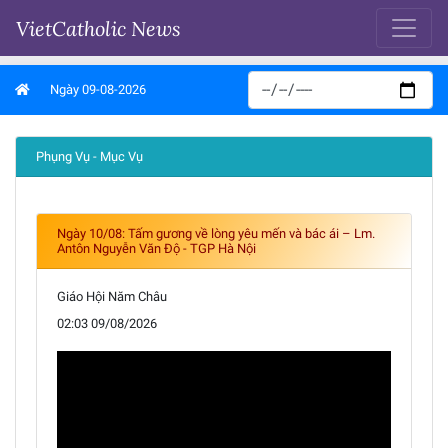
VietCatholic News
Ngày 09-08-2026
Phụng Vụ - Mục Vụ
Ngày 10/08: Tấm gương về lòng yêu mến và bác ái – Lm.
Antôn Nguyễn Văn Độ - TGP Hà Nội
Giáo Hội Năm Châu
02:03 09/08/2026