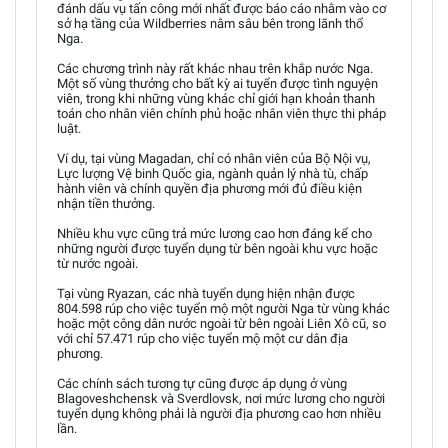
đánh dấu vụ tấn công mới nhất được báo cáo nhằm vào cơ
sở hạ tầng của Wildberries nằm sâu bên trong lãnh thổ
Nga.
Các chương trình này rất khác nhau trên khắp nước Nga.
Một số vùng thưởng cho bất kỳ ai tuyển được tình nguyện
viên, trong khi những vùng khác chỉ giới hạn khoản thanh
toán cho nhân viên chính phủ hoặc nhân viên thực thi pháp
luật.
Ví dụ, tại vùng Magadan, chỉ có nhân viên của Bộ Nội vụ,
Lực lượng Vệ binh Quốc gia, ngành quản lý nhà tù, chấp
hành viên và chính quyền địa phương mới đủ điều kiện
nhận tiền thưởng.
Nhiều khu vực cũng trả mức lương cao hơn đáng kể cho
những người được tuyển dụng từ bên ngoài khu vực hoặc
từ nước ngoài.
Tại vùng Ryazan, các nhà tuyển dụng hiện nhận được
804.598 rúp cho việc tuyển mộ một người Nga từ vùng khác
hoặc một công dân nước ngoài từ bên ngoài Liên Xô cũ, so
với chỉ 57.471 rúp cho việc tuyển mộ một cư dân địa
phương.
Các chính sách tương tự cũng được áp dụng ở vùng
Blagoveshchensk và Sverdlovsk, nơi mức lương cho người
tuyển dụng không phải là người địa phương cao hơn nhiều
lần.