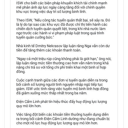
ISW cho biết các biện pháp khuyến khích tài chính mạnh
mẽ phản ánh áp lực ngày càng tăng đối với chính quyền
khu vực trong việc duy trì số lượng binh lính.
Theo ISW, "Nếu công tác tuyển quân thất bại, sẽ xảy ra. Đó
là lý do tại sao các khu vực đã được chỉ thị tiến hành các
chiến dịch tuyển quân quyết liệt, trong khi nhà nước làm
ngơ trước các hành vi vi phạm pháp luật trong quá trình
tuyển quân cưỡng bức."
Nhà kinh tế Dmitry Nekrasov lập luận rằng Nga vẫn còn dư
tiền để tăng thêm các khoản thanh toán.
"Ngay cả một triệu rúp cũng không phải là giới hạn," ông nói,
lập luận rằng mức tiền thưởng cao hơn vẫn nằm trong khả
năng chi trả so với tổng chi phí triển khai một binh sĩ hợp
đồng.
Cuộc cạnh tranh giữa các đơn vị tuyển quân diễn ra trong
bối cảnh số lượng người tình nguyện nhập ngũ tiếp tục
giảm. ISW ước tính rằng việc tuyển mộ binh lính hợp đồng
đã giảm xuống mức thấp nhất trong ba năm.
Điện Cẩm Linh phát tín hiệu thúc đẩy huy động lực lượng
quy mô lớn hơn.
Việc tăng đột biến các khoản tiền thưởng tuyển dụng diễn
ra trong bối cảnh Điện Cẩm Linh dường như đang chuẩn bị
cho một nỗ lực huy động lực lượng quy mô lớn hơn.