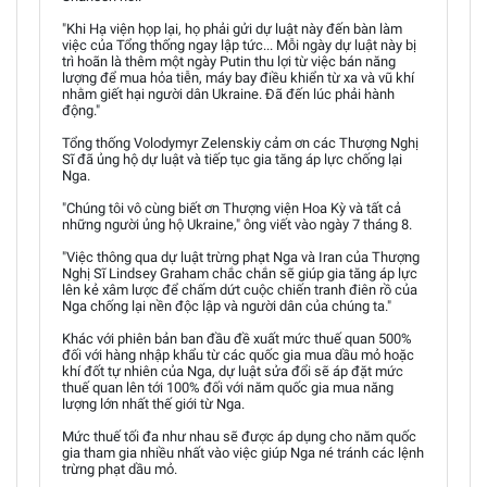
"Khi Hạ viện họp lại, họ phải gửi dự luật này đến bàn làm
việc của Tổng thống ngay lập tức... Mỗi ngày dự luật này bị
trì hoãn là thêm một ngày Putin thu lợi từ việc bán năng
lượng để mua hỏa tiễn, máy bay điều khiển từ xa và vũ khí
nhằm giết hại người dân Ukraine. Đã đến lúc phải hành
động."
Tổng thống Volodymyr Zelenskiy cảm ơn các Thượng Nghị
Sĩ đã ủng hộ dự luật và tiếp tục gia tăng áp lực chống lại
Nga.
"Chúng tôi vô cùng biết ơn Thượng viện Hoa Kỳ và tất cả
những người ủng hộ Ukraine," ông viết vào ngày 7 tháng 8.
"Việc thông qua dự luật trừng phạt Nga và Iran của Thượng
Nghị Sĩ Lindsey Graham chắc chắn sẽ giúp gia tăng áp lực
lên kẻ xâm lược để chấm dứt cuộc chiến tranh điên rồ của
Nga chống lại nền độc lập và người dân của chúng ta."
Khác với phiên bản ban đầu đề xuất mức thuế quan 500%
đối với hàng nhập khẩu từ các quốc gia mua dầu mỏ hoặc
khí đốt tự nhiên của Nga, dự luật sửa đổi sẽ áp đặt mức
thuế quan lên tới 100% đối với năm quốc gia mua năng
lượng lớn nhất thế giới từ Nga.
Mức thuế tối đa như nhau sẽ được áp dụng cho năm quốc
gia tham gia nhiều nhất vào việc giúp Nga né tránh các lệnh
trừng phạt dầu mỏ.