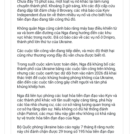
Chưa đầy 15 phút sau, một loạt vụ nổ khác lại làm rung
chuyển thành phố. Khoảng 3 giờ sáng, khi các đội cấp cứu
đang dập tắt đám cháy ở Brovary, các nhà báo của Kyiv
Independent đưa tin về thêm nhiều vụ nổ và cho biết hỏa
tiễn đạn đạo đang tấn công thủ đô.
Không quân Nga cũng cảnh báo rằng máy bay điều khiển từ
xa và bom dẫn đường của Nga đang hướng đến các khu
vực khác trong nước. Đã có báo cáo về các vụ nổ ở Dnipro,
thành phố lớn thứ tư của Ukraine.
Các cuộc tấn công vẫn đang tiếp diễn, và mức độ thiệt hại
cũng như thương vong đầy đủ vẫn chưa được biết rõ.
Trong suốt cuộc xâm lược toàn diện, Nga đã khủng bố các
thành phố của Ukraine bằng các cuộc tấn công trên không,
nhưng các cuộc oanh tạc dữ dội hơn vào năm 2026 đã khai
thác triệt để cuộc khủng hoảng phòng không của Ukraine,
dẫn đến các cuộc tấn công gây chết người và tàn phá
khủng khiếp hơn.
Nga đã liên tục phóng các loạt hỏa tiễn đạn đạo vào Kyiv và
các thành phố khác với tần suất ngày càng tăng, phá hủy
các tòa nhà chung cư, các cơ sở năng lượng quan trọng và
cơ sở hạ tầng dân sự. Nếu không có đủ hệ thống đánh
chặn Patriot, các mục tiêu này gần như không có khả năng
tự vệ trước hỏa tiễn đạn đạo của Nga.
Bộ Quốc phòng Ukraine báo cáo ngày 7 tháng 8 rằng nước
này chỉ đánh chặn được 29 trong số 195 hỏa tiễn đạn đạo