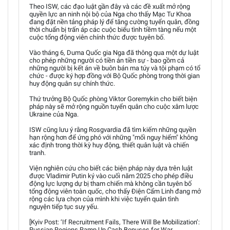
Theo ISW, các đạo luật gần đây và các đề xuất mở rộng
quyền lực an ninh nội bộ của Nga cho thấy Mạc Tư Khoa
đang đặt nền tảng pháp lý để tăng cường tuyển quân, đồng
thời chuẩn bị trấn áp các cuộc biểu tình tiềm tàng nếu một
cuộc tổng động viên chính thức được tuyên bố.
Vào tháng 6, Duma Quốc gia Nga đã thông qua một dự luật
cho phép những người có tiền án tiền sự - bao gồm cả
những người bị kết án về buôn bán ma túy và tội phạm có tổ
chức - được ký hợp đồng với Bộ Quốc phòng trong thời gian
huy động quân sự chính thức.
Thứ trưởng Bộ Quốc phòng Viktor Goremykin cho biết biện
pháp này sẽ mở rộng nguồn tuyển quân cho cuộc xâm lược
Ukraine của Nga.
ISW cũng lưu ý rằng Rosgvardia đã tìm kiếm những quyền
hạn rộng hơn để ứng phó với những "mối nguy hiểm" không
xác định trong thời kỳ huy động, thiết quân luật và chiến
tranh.
Viện nghiên cứu cho biết các biện pháp này dựa trên luật
được Vladimir Putin ký vào cuối năm 2025 cho phép điều
động lực lượng dự bị tham chiến mà không cần tuyên bố
tổng động viên toàn quốc, cho thấy Điện Cẩm Linh đang mở
rộng các lựa chọn của mình khi việc tuyển quân tình
nguyện tiếp tục suy yếu.
[Kyiv Post: ‘If Recruitment Fails, There Will Be Mobilization’:
Russian Regions Ramp Up Cash Bonuses for War