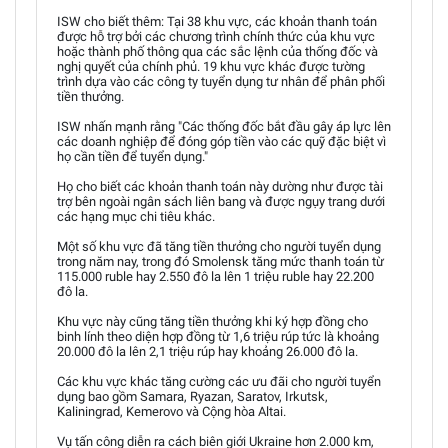
ISW cho biết thêm: Tại 38 khu vực, các khoản thanh toán
được hỗ trợ bởi các chương trình chính thức của khu vực
hoặc thành phố thông qua các sắc lệnh của thống đốc và
nghị quyết của chính phủ. 19 khu vực khác được tường
trình dựa vào các công ty tuyển dụng tư nhân để phân phối
tiền thưởng.
ISW nhấn mạnh rằng "Các thống đốc bắt đầu gây áp lực lên
các doanh nghiệp để đóng góp tiền vào các quỹ đặc biệt vì
họ cần tiền để tuyển dụng."
Họ cho biết các khoản thanh toán này dường như được tài
trợ bên ngoài ngân sách liên bang và được ngụy trang dưới
các hạng mục chi tiêu khác.
Một số khu vực đã tăng tiền thưởng cho người tuyển dụng
trong năm nay, trong đó Smolensk tăng mức thanh toán từ
115.000 ruble hay 2.550 đô la lên 1 triệu ruble hay 22.200
đô la.
Khu vực này cũng tăng tiền thưởng khi ký hợp đồng cho
binh lính theo diện hợp đồng từ 1,6 triệu rúp tức là khoảng
20.000 đô la lên 2,1 triệu rúp hay khoảng 26.000 đô la.
Các khu vực khác tăng cường các ưu đãi cho người tuyển
dụng bao gồm Samara, Ryazan, Saratov, Irkutsk,
Kaliningrad, Kemerovo và Cộng hòa Altai.
Vụ tấn công diễn ra cách biên giới Ukraine hơn 2.000 km,