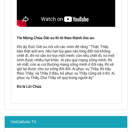
Tin Mừng Chúa Giê-su Ki-tô theo thánh Gio-an.
Khi ấy, Đức Giê-su nói với các môn đệ rằng: “Thật, Thầy
bảo thật anh em, nếu hạt lúa gieo vào lòng đất mà không
chết đi, thì nó vẫn trơ trọi một mình; còn nếu chết đi, nó mới
sinh được nhiều hạt khác. Ai yêu quý mạng sống mình, thì
sẽ mất; còn ai coi thường mạng sống mình ở đời này, thì sẽ
giữ lại được cho sự sống đời đời. Ai phục vụ Thầy, thì hãy
theo Thầy; và Thầy ở đâu, kẻ phục vụ Thầy cũng sẽ ở đó. Ai
phục vụ Thầy, Cha Thầy sẽ quý trọng người ấy.”
Đó là Lời Chúa
VietCatholic TV