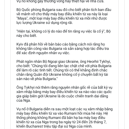
Vụ nổ không gây thương vong hay thiệt hại về nhà cửa.
Bộ Quốc phòng Bulgaria sau đó cho biết phân tích ban đầu
về mảnh vỡ cho thấy máy bay điều khiển từ xa này là loại
"Maya", một loại máy bay điều khiển từ xa mồi nhử được
lực lượng Ukraine sử dụng rộng rãi.
"Hiện tại, không có lý do nào để tin rằng vụ việc là cố ý", Bộ
này cho biết.
Kyiv đã phản hồi về bản báo cáo bằng cách nói rằng họ
không tấn công vào Bulgaria và sẵn sàng hợp tác điều tra
để xác định nguyên nhân vụ việc.
Phát ngôn nhân Bộ Ngoại giao Ukraine, ông Heorhii Tykhyi,
cho biết: "Chúng tôi đang liên lạc chặt chẽ với phía Bulgaria
để làm rõ các tình tiết. Chúng tôi có thể khẳng định chắc
chắn rằng Quân đội Ukraine không cố ý chuyển bất kỳ tài
sản nào về phía Bulgaria."
Ông Tykhyi nói thêm rằng nguyên nhân gốc rễ của bất kỳ vụ
xâm nhập bằng máy bay điều khiển từ xa nào vào các quốc
gia giáp biên giới Ukraine là do cuộc chiến tranh dai dẳng
của Nga.
Vụ nổ ở Bulgaria diễn ra sau một loạt các vụ xâm nhập bằng
máy bay điều khiển từ xa vào Rumani hồi mùa hè này. Hệ
thống phòng không Rumani đã bắn hạ ba máy bay điều
khiển từ xa của Nga trong ba ngày từ 24 đến 26 tháng 7,
khiến Bucharest triệu tập đại sứ Nga của mình.