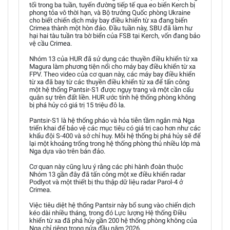
tối trong ba tuần, tuyến đường tiếp tế qua eo biển Kerch bị
phong tỏa vô thời hạn, và Bộ trưởng Quốc phòng Ukraine
cho biết chiến dịch máy bay điều khiển từ xa đang biến
Crimea thành một hòn đảo. Đầu tuần này, SBU đã làm hư
hại hai tàu tuần tra bờ biển của FSB tại Kerch, vốn đang bảo
vệ cầu Crimea.
Nhóm 13 của HUR đã sử dụng các thuyền điều khiển từ xa
Magura làm phương tiện nổi cho máy bay điều khiển từ xa
FPV. Theo video của cơ quan này, các máy bay điều khiển
từ xa đã bay từ các thuyền điều khiển từ xa để tấn công
một hệ thống Pantsir-S1 được ngụy trang và một cần cẩu
quân sự trên đất liền. HUR ước tính hệ thống phòng không
bị phá hủy có giá trị 15 triệu đô la.
Pantsir-S1 là hệ thống pháo và hỏa tiễn tầm ngắn mà Nga
triển khai để bảo vệ các mục tiêu có giá trị cao hơn như các
khẩu đội S-400 và sở chỉ huy. Mỗi hệ thống bị phá hủy sẽ để
lại một khoảng trống trong hệ thống phòng thủ nhiều lớp mà
Nga dựa vào trên bán đảo.
Cơ quan này cũng lưu ý rằng các phi hành đoàn thuộc
Nhóm 13 gần đây đã tấn công một xe điều khiển radar
Podlyot và một thiết bị thu thập dữ liệu radar Parol-4 ở
Crimea.
Việc tiêu diệt hệ thống Pantsir này bổ sung vào chiến dịch
kéo dài nhiều tháng, trong đó Lực lượng Hệ thống Điều
khiển từ xa đã phá hủy gần 200 hệ thống phòng không của
Nga chỉ riêng trong nửa đầu năm 2026.