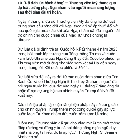
10. ‘Đã đến lúc hành động’ — Thượng viện Mỹ thông qua
dự luật trừng phạt Nga nhắm vào người mua năng lượng
sau thời gian dài trì hoãn.
Ngày 7 tháng 8, đa số Thượng viện Mỹ đã ủng hộ dự luật
trừng phạt sâu rộng đối với Nga, theo đó sẽ áp thuế đối với
các quốc gia mua dầu khí của Nga, nhằm cắt đứt nguồn tài
trợ chính cho cuộc chiến của Mạc Tư Khoa chống lại
Ukraine.
Dự luật đã bị đình trệ tại Quốc hội kể từ tháng 4 năm 2025
trong bối cảnh lập trường của Tổng thống Trump về cuộc
xâm lược Ukraine của Nga đang thay đổi. Cuộc bỏ phiếu tại
Thượng viện mở đường cho việc xem xét tại Hạ viện ngay
trong tháng tới. Kết quả bỏ phiếu là 86-11.
Dự luật sửa đổi này ra đời từ các cuộc đàm phán giữa Tòa
Bạch Ốc và cố Thượng Nghị Sĩ Lindsey Graham, người đã
nói ngay trước khi qua đời vào ngày 11 tháng 7 rằng ông đã
nhận được sự ủng hộ của chính quyền Trump đối với đề
xuất này.
Các nhà lập pháp lập luận rằng biện pháp này sẽ cung cấp
cho chính quyền Trump thêm một công cụ để gây áp lực
buộc Mạc Tư Khoa chấm dứt cuộc xâm lược Ukraine.
"Hôm nay, Thượng viện đã gửi cho Vladimir Putin một thông
điệp rõ ràng và đồng ý từ cả hai đảng bằng ngôn ngữ duy
nhất mà ông ta hiểu: đó là áp lực," Thượng Nghị Sĩ Jeanne
Shaheen nói.