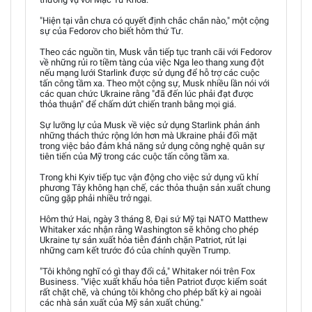
"Hiện tại vẫn chưa có quyết định chắc chắn nào," một cộng
sự của Fedorov cho biết hôm thứ Tư.
Theo các nguồn tin, Musk vẫn tiếp tục tranh cãi với Fedorov
về những rủi ro tiềm tàng của việc Nga leo thang xung đột
nếu mạng lưới Starlink được sử dụng để hỗ trợ các cuộc
tấn công tầm xa. Theo một cộng sự, Musk nhiều lần nói với
các quan chức Ukraine rằng "đã đến lúc phải đạt được
thỏa thuận" để chấm dứt chiến tranh bằng mọi giá.
Sự lưỡng lự của Musk về việc sử dụng Starlink phản ánh
những thách thức rộng lớn hơn mà Ukraine phải đối mặt
trong việc bảo đảm khả năng sử dụng công nghệ quân sự
tiên tiến của Mỹ trong các cuộc tấn công tầm xa.
Trong khi Kyiv tiếp tục vận động cho việc sử dụng vũ khí
phương Tây không hạn chế, các thỏa thuận sản xuất chung
cũng gặp phải nhiều trở ngại.
Hôm thứ Hai, ngày 3 tháng 8, Đại sứ Mỹ tại NATO Matthew
Whitaker xác nhận rằng Washington sẽ không cho phép
Ukraine tự sản xuất hỏa tiễn đánh chặn Patriot, rút lại
những cam kết trước đó của chính quyền Trump.
"Tôi không nghĩ có gì thay đổi cả," Whitaker nói trên Fox
Business. "Việc xuất khẩu hỏa tiễn Patriot được kiểm soát
rất chặt chẽ, và chúng tôi không cho phép bất kỳ ai ngoài
các nhà sản xuất của Mỹ sản xuất chúng."