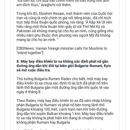
"Đã đến lúc chỉ dựa vào chính mình và trân trọng tình anh
em đích thực," Araghchi nói thêm.
Trong khi đó, Ebrahim Rezaei, một thành viên của Quốc hội
Iran và cũng là một chính trị gia nổi tiếng khác, đã chỉ trích
trực tiếp thỏa thuận quốc phòng, nói rằng: "Ả Rập Xê Út nên
hiểu rằng một thỏa thuận trên giấy tờ với Thổ Nhĩ Kỳ và
Pakistan sẽ không mang lại cho họ an ninh, cũng giống như
nhiều năm phụ thuộc đơn phương vào người Mỹ đã không
mang lại cho họ an ninh. "
[CBSNews: Iranian foreign minister calls for Muslims to
"stand together"]
8. Máy bay điều khiển từ xa không xác định phát nổ gần
đường ống dẫn khí đốt tại biên giới Bulgaria-Rumani, Kyiv
sẽ mở cuộc điều tra.
Thủ tướng Bulgaria Rumen Radev cho biết, một máy bay
điều khiển từ xa chưa xác định rõ lai lịch đã phát nổ trên
lãnh thổ Bulgaria gần một đường ống dẫn khí quốc tế vào
ngày 8 tháng 8.
Theo Radev, máy bay điều khiển từ xa đã xâm nhập không
phận Bulgaria từ Rumani và phát nổ bên trong lãnh thổ
Bulgaria khoảng 100 mét, cách trạm nén khí trên đường
ống dẫn khí xuyên Balkan khoảng 1 km. Máy bay điều khiển
từ xa này không bị phát hiện khi đang di chuyển trong
không phận Rumani hay Bulgaria.