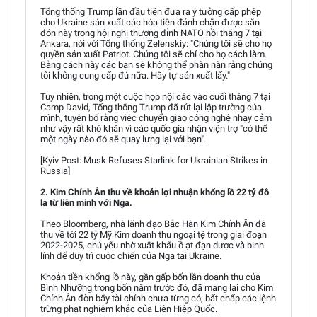
Tổng thống Trump lần đầu tiên đưa ra ý tưởng cấp phép
cho Ukraine sản xuất các hỏa tiễn đánh chặn được săn
đón này trong hội nghị thượng đỉnh NATO hồi tháng 7 tại
Ankara, nói với Tổng thống Zelenskiy: "Chúng tôi sẽ cho họ
quyền sản xuất Patriot. Chúng tôi sẽ chỉ cho họ cách làm.
Bằng cách này các bạn sẽ không thể phàn nàn rằng chúng
tôi không cung cấp đủ nữa. Hãy tự sản xuất lấy."
Tuy nhiên, trong một cuộc họp nội các vào cuối tháng 7 tại
Camp David, Tổng thống Trump đã rút lại lập trường của
mình, tuyên bố rằng việc chuyển giao công nghệ nhạy cảm
như vậy rất khó khăn vì các quốc gia nhận viện trợ "có thể
một ngày nào đó sẽ quay lưng lại với bạn".
[Kyiv Post: Musk Refuses Starlink for Ukrainian Strikes in
Russia]
2. Kim Chính Ân thu về khoản lợi nhuận khổng lồ 22 tỷ đô
la từ liên minh với Nga.
Theo Bloomberg, nhà lãnh đạo Bắc Hàn Kim Chính Ân đã
thu về tới 22 tỷ Mỹ Kim doanh thu ngoại tệ trong giai đoạn
2022-2025, chủ yếu nhờ xuất khẩu ồ ạt đạn dược và binh
lính để duy trì cuộc chiến của Nga tại Ukraine.
Khoản tiền khổng lồ này, gần gấp bốn lần doanh thu của
Bình Nhưỡng trong bốn năm trước đó, đã mang lại cho Kim
Chính Ân đòn bẩy tài chính chưa từng có, bất chấp các lệnh
trừng phạt nghiêm khắc của Liên Hiệp Quốc.