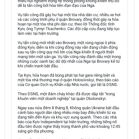
thiếu hụt nghiêm trọng hệ thống phòng không khiến thủ đô
dễ bị tấn công bởi hỏa tiễn đạn đạo của Nga.
Vụ tấn công đã gây hư hại một tòa nhà dân cư, nhiều xe hơi
và các công trình phụ ở quận Brovary, đồng thời gây ra hỏa
hoạn tại một tòa nhà phi dân cư, theo lời Thống đốc tỉnh
Kyiv, ông Tymyr Tkachenko. Các đội cấp cứu đang tiếp tục
làm việc tại hiện trường.
Vụ tấn công mới nhất vào Brovary, một vùng ngoại ô phía
đông Kyiv, diễn ra khi cộng đồng này vẫn đang chấn động
sau vụ tấn công quy mô lớn của Nga khiến 8 người thiệt
mạng trên một sân ga. Vụ tấn công này đánh dấu một trong
những cuộc oanh tạc dữ dội nhất của Nga tại Brovary kể từ
khi chiến tranh bắt đầu.
Tại Kyiv, hỏa hoạn đã bùng phát tại hai gara riêng biệt và
một tòa nhà thương mại ở quận Holosiivskyi, theo báo cáo
của Cơ quan Dịch vụ Khẩn cấp Nhà nước, gọi tắt là DSNS.
Theo DSNS, một đám cháy khác đã được dập tắt "trong
khuôn viên một doanh nghiệp" tại quận Obolonskyi.
Ngay sau nửa đêm 8 tháng 8, Không quân Ukraine bắt đầu
cảnh báo người dân rằng nhiều máy bay điều khiển từ xa
đang tiến đến Kyiv và khu vực xung quanh. Theo các nhà
báo của Kyiv Independent tại hiện trường, những tiếng nổ
đầu tiên được nghe thấy trong thành phố vào khoảng 12:45
sáng giờ địa phương.