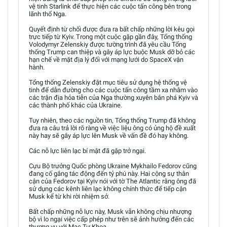
vệ tinh Starlink để thực hiện các cuộc tấn công bên trong
lãnh thổ Nga.
Quyết định từ chối được đưa ra bất chấp những lời kêu gọi
trực tiếp từ Kyiv. Trong một cuộc gặp gần đây, Tổng thống
Volodymyr Zelenskiy được tường trình đã yêu cầu Tổng
thống Trump can thiệp và gây áp lực buộc Musk dỡ bỏ các
hạn chế về mặt địa lý đối với mạng lưới do SpaceX vận
hành.
Tổng thống Zelenskiy đặt mục tiêu sử dụng hệ thống vệ
tinh để dẫn đường cho các cuộc tấn công tầm xa nhằm vào
các trận địa hỏa tiễn của Nga thường xuyên bắn phá Kyiv và
các thành phố khác của Ukraine.
Tuy nhiên, theo các nguồn tin, Tổng thống Trump đã không
đưa ra câu trả lời rõ ràng về việc liệu ông có ủng hộ đề xuất
này hay sẽ gây áp lực lên Musk về vấn đề đó hay không.
Các nỗ lực liên lạc bí mật đã gặp trở ngại.
Cựu Bộ trưởng Quốc phòng Ukraine Mykhailo Fedorov cũng
đang cố gắng tác động đến tỷ phú này. Hai cộng sự thân
cận của Fedorov tại Kyiv nói với tờ The Atlantic rằng ông đã
sử dụng các kênh liên lạc không chính thức để tiếp cận
Musk kể từ khi rời nhiệm sở.
Bất chấp những nỗ lực này, Musk vẫn không chịu nhượng
bộ vì lo ngại việc cấp phép như trên sẽ ảnh hưởng đến các
thương vụ với Mạc Tư Khoa.