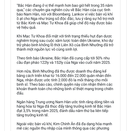
"Bắc Hàn đang ở vị thế mạnh hơn bao giờ hết trong 35 năm
qua," các chuyên gia nghiên cứu về Bắc Hàn của cục tình
báo Nam Hàn, nói với Bloomberg. Lankov ví việc bán vũ khí
ồ ạt cho Nga như trúng số độc đắc, lưu ý rằng sự hỗ trợ mới
từ Bắc Kinh và Mạc Tư Khoa đã giúp chế độ này được bảo
vệ hiệu quả.
Khi Mạc Tư Khoa đối mặt với tình trạng thiếu hụt đạn dược
nghiêm trọng sau cuộc xâm lược toàn diện Ukraine, kho dự
trữ pháo binh khổng lồ thời Liên Xô của Bình Nhưỡng đã trở
thành một nguồn lực vô cùng sinh lợi.
Theo tình báo Ukraine, Bắc Hàn đã cung cấp tới 50% nhu
cầu đạn pháo 122ly và 152ly của Nga vào cuối năm 2025.
Hơn nữa, Bình Nhưỡng đã thu được doanh thu đáng kể
bằng cách triển khai từ 16.000 đến 22.000 quân nhân đến
Nga, nhận được ước tính 2.000 đô la mỗi tháng cho mỗi
binh sĩ. Theo báo cáo, chính quyền này còn nhận thêm các
khoản thanh toán cho những binh sĩ thiệt mạng trong chiến
đấu.
Ngân hàng Trung ương Nam Hàn ước tính rằng dòng tiền và
hàng hóa từ Nga đã thúc đẩy tăng trưởng kinh tế Bắc Hàn
đạt 3,5% trong năm 2025, đánh dấu năm thứ ba liên tiếp
tăng trưởng kinh tế.
Ngoài việc bán vũ khí, Kim Chính Ân đã đa dạng hóa mạnh
mẽ các nguồn thu nhập của mình thông qua các phương