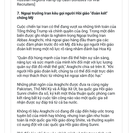
Recruiters]
7. Ngoại trưởng Iran kêu gọi người Hồi giáo "đoàn kết"
chống Mỹ
Cuộc chiến tại Iran có thể đang vượt xa những tính toán của
Tổng thống Trump và chính quyền của ông. Trong một diễn
biến được ghi nhận là nghiêm trọng Ngoại trưởng Iran
Abbas Araghchi, nhà ngoại giao hàng đầu tham gia các
cuộc đàm phán trước đó với Mỹ, đã kêu gọi người Hồi giáo
đoàn kết trong một nỗ lực rõ ràng nhằm đánh bại Hoa Kỳ.
"Quân đội hùng mạnh của Iran đã thể hiện sự sẵn sàng,
năng lực và sức mạnh của mình khi đối mặt với lực lượng
quân sự đắt đỏ nhất thế giới," Araghchi chia sẻ trên X. "Khi
người Hồi giáo đoàn kết, chúng ta có thể đối mặt trực diện
với mọi thách thức từ những kẻ ngoại xâm độc hại."
Những phát ngôn của Araghchi được đưa ra cùng ngày
Pakistan, Thổ Nhĩ Kỳ và Ả Rập Xê Út, ba quốc gia Hồi giáo
Sunni chiếm đa số, ký kết một thỏa thuận quốc phòng cam
kết rằng bất kỳ cuộc tấn công nào vào một quốc gia sẽ
nhận được sự đáp trả từ cả ba nước.
Không rõ liệu Araghchi có đang đề cập đến hiệp ước trong
tuyên bố của mình hay không, nhưng Iran gần như hoàn
toàn là một quốc gia Hồi giáo dòng Shiite, và thường xuyên
có xung đột với các quốc gia Hồi giáo dòng Sunni.