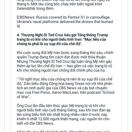
tháng 6. Một tàu cũng bốc cháy trên biển ngoài khơi
Gelendzhik trong đêm.
[CBSNews: Russia covered its Pantsir-S1 in camouflage.
Ukraine’s naval platforms delivered the drones that burned
it]
4. Thượng Nghị Sĩ Ted Cruz kêu gọi Tổng thống Trump
trang bị vũ khí cho người biểu tình Iran: "Mục tiêu của
chúng ta phải là sự sụp đổ của chế độ".
Khi cuộc xung đột Mỹ-Iran bước sang tháng thứ sáu, chính
quyền Trump đang tìm cách đạt được một thỏa thuận.
Nhưng Thượng Nghị Sĩ Ted Cruz lập luận rằng Mỹ nên gây
thêm áp lực lên chế độ Iran — bao gồm cả việc trang bị vũ
khí cho những người Iran chống đối chính phủ của họ.
" Tôi nghĩ mục tiêu của chúng ta nên là sự sụp đổ của chế
độ," Dân biểu đảng Cộng hòa bang Texas nói với nhà phân
tích an ninh quốc gia của CBS News và cây bút chuyên
mục của Free Press, Aaron MacLean, trên podcast "School
of War".
Ông Cruz lần đầu tiên thúc giục Mỹ trang bị vũ khí cho
người biểu tình vào cuối tháng Giêng, sau khi Iran đàn áp
làn sóng biểu tình lớn nhất trong nhiều năm ở nước này,
khiến ít nhất 12.000 người thiệt mạng, các nguồn tin cho
biết với đài CBS News.