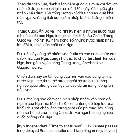
Theo dự thảo luật, danh sách năm quốc gia mua khí đốt lớn
nhất sẽ được xem xét lại sau mỗi 180 ngày. Các quốc gia
nhập khẩu dưới 15% tổng lượng khí đốt tự nhiên xuất khẩu
của Nga và đang tích cực giảm nhập khẩu sẽ được miễn
trừ.
Trung Quốc, Ấn Độ và Thổ Nhĩ Kỳ hiện là những nước mua
dầu lớn nhất của Nga, trong khi Liên Hiệp Âu Châu, Trung
Quốc và Thổ Nhĩ Kỳ nằm trong số những nước nhập khẩu
khí đốt tự nhiên lớn nhất của Nga.
Dự luật này cũng sẽ nhắm vào Putin và các quan chức cao
cấp khác của Nga, cũng như các tổ chức tài chính lớn của
Nga, bao gồm Ngân hàng Trung ương, Sberbank và
Gazprombank.
Chiến dịch này sẽ tấn công sâu hơn vào các công ty nhà
nước Nga, các thực thể nước ngoài hỗ trợ cơ sở công
nghiệp quốc phòng của Nga và các dự án năng lượng lớn
của Nga.
Dự luật cũng bao gồm các biện pháp nhắm vào hạm đội
ngầm của Nga, mà Mạc Tư Khoa sử dụng để tiếp tục xuất
khẩu dầu bất chấp lệnh trừng phạt của phương Tây, cũng
như sự hỗ trợ của Trung Quốc đối với ngành công nghiệp
quốc phòng của Nga.
[Kyiv Independent: 'Time to act is now' — US Senate passes
long-delayed Russia sanctions bill targeting energy buyers]