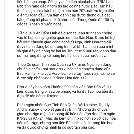
tiện bất hợp pháp. Công ty phân tích blockchain TRM Labs
ước tính rằng các nhóm tin tặc do nhà nước Bắc Hàn hậu
thuẫn hiện chịu trách nhiệm cho hơn 70% các vụ trộm tiền
điện tử toàn cầu, rửa tiền đánh cắp được thông qua các
băng đảng tội phạm có tổ chức của Trung Quốc để đổi lấy
các tài khoản ở nước ngoài.
Tiền của Điện Cẩm Linh đã được tái đầu tư nhanh chóng
vào tổ hợp công nghiệp quân sự của Bắc Hàn. Được hỗ trợ
bởi việc chuyển giao công nghệ từ Nga, Bình Nhưỡng đã
đẩy nhanh đáng kể chương trình vũ khí hạt nhân của mình
và gần đây đã công bố hai tàu khu trục 5.000 tấn, đánh dấu
sự mở rộng đáng kể năng lực hải quân của nước này.
Theo Cơ quan Tình báo Quân sự Ukraine, Nga hiện đang
chuẩn bị triển khai một đơn vị hỏa tiễn chuyên dụng của
Bắc Hàn tại khu vực Voronezh phía tây nước này, nơi nó sẽ
được sáp nhập vào Lữ đoàn Hỏa tiễn 112.
Đơn vị này bao gồm khoảng 90 nhân viên Bắc Hàn và dự
kiến được trang bị sáu bệ phóng và tối đa 120 hỏa tiễn đạn
đạo để tấn công Ukraine.
Phát ngôn nhân Cục Tình Báo Quân Đội Ukraine, Đại Úy
Andriy Yusov, cho biết gần đây Bình Nhưỡng đã chuyển
giao cho Nga một lô khoảng 40 hỏa tiễn đạn đạo tầm ngắn
KN-23 và KN-24. Mặc dù kém chính xác hơn so với các hỏa
tiễn của Nga, nhưng hỏa tiễn Bắc Hàn có tải trọng lớn hơn
và đã được chứng minh là có sức tàn phá cao.