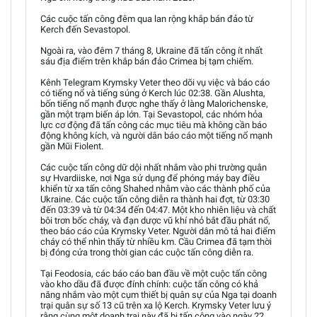
Các cuộc tấn công đêm qua lan rộng khắp bán đảo từ
Kerch đến Sevastopol.
Ngoài ra, vào đêm 7 tháng 8, Ukraine đã tấn công ít nhất
sáu địa điểm trên khắp bán đảo Crimea bị tạm chiếm.
Kênh Telegram Krymsky Veter theo dõi vụ việc và báo cáo
có tiếng nổ và tiếng súng ở Kerch lúc 02:38. Gần Alushta,
bốn tiếng nổ mạnh được nghe thấy ở làng Malorichenske,
gần một trạm biến áp lớn. Tại Sevastopol, các nhóm hỏa
lực cơ động đã tấn công các mục tiêu mà không cần báo
động không kích, và người dân báo cáo một tiếng nổ mạnh
gần Mũi Fiolent.
Các cuộc tấn công dữ dội nhất nhắm vào phi trường quân
sự Hvardiiske, nơi Nga sử dụng để phóng máy bay điều
khiển từ xa tấn công Shahed nhằm vào các thành phố của
Ukraine. Các cuộc tấn công diễn ra thành hai đợt, từ 03:30
đến 03:39 và từ 04:34 đến 04:47. Một kho nhiên liệu và chất
bôi trơn bốc cháy, và đạn dược vũ khí nhỏ bắt đầu phát nổ,
theo báo cáo của Krymsky Veter. Người dân mô tả hai điểm
cháy có thể nhìn thấy từ nhiều km. Cầu Crimea đã tạm thời
bị đóng cửa trong thời gian các cuộc tấn công diễn ra.
Tại Feodosia, các báo cáo ban đầu về một cuộc tấn công
vào kho dầu đã được đính chính: cuộc tấn công có khả
năng nhắm vào một cụm thiết bị quân sự của Nga tại doanh
trại quân sự số 13 cũ trên xa lộ Kerch. Krymsky Veter lưu ý
rằng cùng một doanh trại này đã bị tấn công vào ngày 22