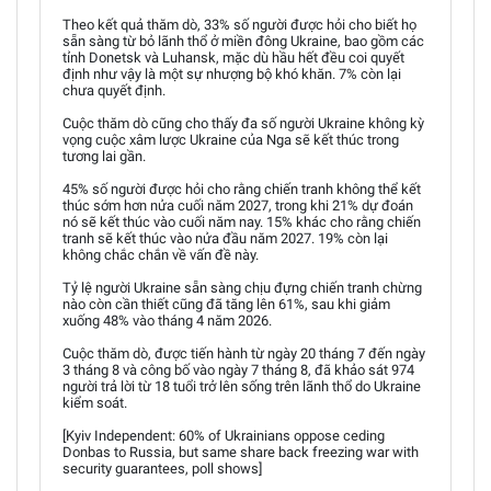
Theo kết quả thăm dò, 33% số người được hỏi cho biết họ
sẵn sàng từ bỏ lãnh thổ ở miền đông Ukraine, bao gồm các
tỉnh Donetsk và Luhansk, mặc dù hầu hết đều coi quyết
định như vậy là một sự nhượng bộ khó khăn. 7% còn lại
chưa quyết định.
Cuộc thăm dò cũng cho thấy đa số người Ukraine không kỳ
vọng cuộc xâm lược Ukraine của Nga sẽ kết thúc trong
tương lai gần.
45% số người được hỏi cho rằng chiến tranh không thể kết
thúc sớm hơn nửa cuối năm 2027, trong khi 21% dự đoán
nó sẽ kết thúc vào cuối năm nay. 15% khác cho rằng chiến
tranh sẽ kết thúc vào nửa đầu năm 2027. 19% còn lại
không chắc chắn về vấn đề này.
Tỷ lệ người Ukraine sẵn sàng chịu đựng chiến tranh chừng
nào còn cần thiết cũng đã tăng lên 61%, sau khi giảm
xuống 48% vào tháng 4 năm 2026.
Cuộc thăm dò, được tiến hành từ ngày 20 tháng 7 đến ngày
3 tháng 8 và công bố vào ngày 7 tháng 8, đã khảo sát 974
người trả lời từ 18 tuổi trở lên sống trên lãnh thổ do Ukraine
kiểm soát.
[Kyiv Independent: 60% of Ukrainians oppose ceding
Donbas to Russia, but same share back freezing war with
security guarantees, poll shows]