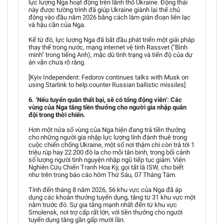
lực lượng Nga hoạt động trên lãnh thổ Ukraine. Động thái
này được tường trình đã giúp Ukraine giành lại thế chủ
động vào đầu năm 2026 bằng cách làm gián đoạn liên lạc
và hậu cần của Nga.
Kể từ đó, lực lượng Nga đã bắt đầu phát triển một giải pháp
thay thế trong nước, mạng internet vệ tinh Rassvet ("Bình
minh" trong tiếng Anh), mặc dù tình trạng và tiến độ của dự
án vẫn chưa rõ ràng.
[Kyiv Independent: Fedorov continues talks with Musk on
using Starlink to help counter Russian ballistic missiles]
6. ‘Nếu tuyển quân thất bại, sẽ có tổng động viên’: Các
vùng của Nga tăng tiền thưởng cho người gia nhập quân
đội trong thời chiến.
Hơn một nửa số vùng của Nga hiện đang trả tiền thưởng
cho những người gia nhập lực lượng lính đánh thuê trong
cuộc chiến chống Ukraine, một số nơi thậm chí còn trả tới 1
triệu rúp hay 22.200 đô la cho mỗi tân binh, trong bối cảnh
số lượng người tình nguyện nhập ngũ tiếp tục giảm. Viện
Nghiên Cứu Chiến Tranh Hoa Kỳ, gọi tắt là ISW, cho biết
như trên trong báo cáo hôm Thứ Sáu, 07 Tháng Tám.
Tính đến tháng 8 năm 2026, 56 khu vực của Nga đã áp
dụng các khoản thưởng tuyển dụng, tăng từ 31 khu vực một
năm trước đó. Sự gia tăng mạnh nhất đến từ khu vực
Smolensk, nơi trợ cấp rất lớn, với tiền thưởng cho người
tuyển dụng tăng gần gấp mười lần.