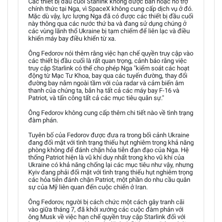
Các thiết bị đầu cuối Starlink không được bán hoặc hỗ trợ
chính thức tại Nga, vì SpaceX không cung cấp dịch vụ ở đó.
Mặc dù vậy, lực lượng Nga đã có được các thiết bị đầu cuối
này thông qua các nước thứ ba và đang sử dụng chúng ở
các vùng lãnh thổ Ukraine bị tạm chiếm để liên lạc và điều
khiển máy bay điều khiển từ xa.
Ông Fedorov nói thêm rằng việc hạn chế quyền truy cập vào
các thiết bị đầu cuối là rất quan trọng, cảnh báo rằng việc
truy cập Starlink có thể cho phép Nga "kiểm soát các hoạt
động từ Mạc Tư Khoa, bay qua các tuyến đường, thay đổi
đường bay nằm ngoài tầm với của radar và cảm biến âm
thanh của chúng ta, bắn hạ tất cả các máy bay F-16 và
Patriot, và tấn công tất cả các mục tiêu quân sự."
Ông Fedorov không cung cấp thêm chi tiết nào về tình trạng
đàm phán.
Tuyên bố của Fedorov được đưa ra trong bối cảnh Ukraine
đang đối mặt với tình trạng thiếu hụt nghiêm trọng khả năng
phòng không để đánh chặn hỏa tiễn đạn đạo của Nga. Hệ
thống Patriot hiện là vũ khí duy nhất trong kho vũ khí của
Ukraine có khả năng chống lại các mục tiêu như vậy, nhưng
Kyiv đang phải đối mặt với tình trạng thiếu hụt nghiêm trọng
các hỏa tiễn đánh chặn Patriot, một phần do nhu cầu quân
sự của Mỹ liên quan đến cuộc chiến ở Iran.
Ông Fedorov, người bị cách chức một cách gây tranh cãi
vào giữa tháng 7, đã khởi xướng các cuộc đàm phán với
ông Musk về việc hạn chế quyền truy cập Starlink đối với