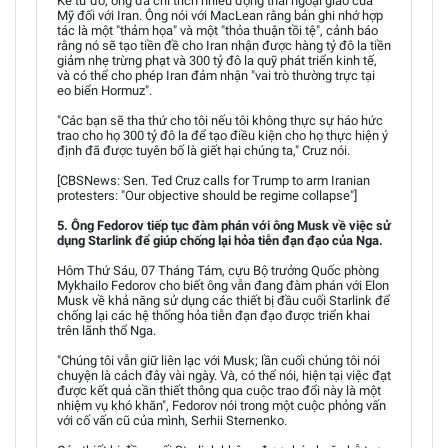
Kể từ đó, ông đã chỉ trích nhiều động thái ngoại giao của
Mỹ đối với Iran. Ông nói với MacLean rằng bản ghi nhớ hợp
tác là một "thảm họa" và một "thỏa thuận tồi tệ", cảnh báo
rằng nó sẽ tạo tiền đề cho Iran nhận được hàng tỷ đô la tiền
giảm nhẹ trừng phạt và 300 tỷ đô la quỹ phát triển kinh tế,
và có thể cho phép Iran đảm nhận "vai trò thường trực tại
eo biển Hormuz".
"Các bạn sẽ tha thứ cho tôi nếu tôi không thực sự háo hức
trao cho họ 300 tỷ đô la để tạo điều kiện cho họ thực hiện ý
định đã được tuyên bố là giết hại chúng ta," Cruz nói.
[CBSNews: Sen. Ted Cruz calls for Trump to arm Iranian
protesters: "Our objective should be regime collapse"]
5. Ông Fedorov tiếp tục đàm phán với ông Musk về việc sử
dụng Starlink để giúp chống lại hỏa tiễn đạn đạo của Nga.
Hôm Thứ Sáu, 07 Tháng Tám, cựu Bộ trưởng Quốc phòng
Mykhailo Fedorov cho biết ông vẫn đang đàm phán với Elon
Musk về khả năng sử dụng các thiết bị đầu cuối Starlink để
chống lại các hệ thống hỏa tiễn đạn đạo được triển khai
trên lãnh thổ Nga.
"Chúng tôi vẫn giữ liên lạc với Musk; lần cuối chúng tôi nói
chuyện là cách đây vài ngày. Và, có thể nói, hiện tại việc đạt
được kết quả cần thiết thông qua cuộc trao đổi này là một
nhiệm vụ khó khăn", Fedorov nói trong một cuộc phỏng vấn
với cố vấn cũ của mình, Serhii Sternenko.